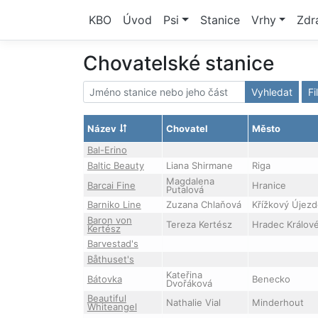
KBO
Úvod
Psi
Stanice
Vrhy
Zdr
Chovatelské stanice
Vyhledat
Fi
Název
Chovatel
Město
Bal-Erino
Baltic Beauty
Liana Shirmane
Riga
Magdalena
Barcai Fine
Hranice
Putalová
Barniko Line
Zuzana Chlaňová
Křížkový Újez
Baron von
Tereza Kertész
Hradec Králov
Kertész
Barvestad's
Båthuset's
Kateřina
Bátovka
Benecko
Dvořáková
Beautiful
Nathalie Vial
Minderhout
Whiteangel