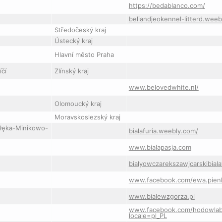
https://bedablanco.com/
beliandjeokennel-litterd.wee
Středočeský kraj
Ústecký kraj
Hlavní město Praha
íčí
Zlínský kraj
www.belovedwhite.nl/
Olomoucký kraj
Moravskoslezský kraj
ołęka-Minikowo-
bialafuria.weebly.com/
www.bialapasja.com
bialyowczarekszawjcarskibial
www.facebook.com/ewa.pien
www.bialewzgorza.pl
www.facebook.com/hodowlabi
locale=pl_PL