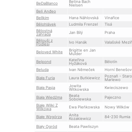
Betina Bach
BeDaBlanco
Nielsen
Beli Anđeo
Bellkim
Hana Náhlovská
Vinařice
Bělohlávek
Ludmila Frenzel
Tisá
Bělostná
Jan Bílý
Praha
zahrada
Bělouši z
Ivo Hanák
Valašské Meziř
Podlesí
Brigitte en Jan
Beloved White
Mulder
Kateřina
Belpond
Bělotín
Hyžáková
Beluda
Ivan Němeček
Horní Benešov
Poznaň - Star
Biała Furia
Laura Butkiewicz
Marlewo
Jowita
Biała Pasja
Kwieciszewo
Witkowska
Beata
Biała Wiedźma
Pajeczno
Sobolewska
Białe Wilki Z
Ewa Pieńkowska
Nowy Wilków
Wilkowa
Anita
Białe Wzgórza
84-230 Rumia
Kozakiewicz
Biały Ogród
Beata Pawliszyn