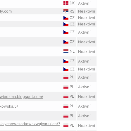
DK
Aktivní
bly.com
RS
Neaktivní
CZ
Neaktivní
CZ
Neaktivní
CZ
Aktivní
CZ
Neaktivní
NL
Neaktivní
CZ
Aktivní
CZ
Neaktivní
PL
Aktivní
PL
Aktivní
PL
awiedzma.blogspot.com/
Neaktivní
PL
kowska.5/
Aktivní
PL
Aktivní
alychowczarkowszwajcarskich/?
PL
Neaktivní