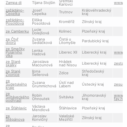
Sremski
Zampa di
Tijana Stojšin
www.z
Karlovci
zažádáno-
Josef
Královéhradecký
Trutnov
Čepelka
Čepelka
kraj
zažádáno-
Eliška
Kroměříž
Zlínský kraj
Posoldová
Posoldová
Lucie
ze Camberku
Kolinec
Plzeňský kraj
Dolejšová
ze Čtyř
Zuzana
Čistá u
Pardubický kraj
dvorů
Sedláčková
Litomyšle
ze Smečky
Lenka
Polárního
Liberec XII
Liberecký kraj
www.sm
Hadová
vlka
ze Staré
Jaroslava
Hrádek
Liberecký kraj
zestar
skalky
Macounová
nad Nisou
ze Staré
Ilona
Středočeský
Zdice
Zvonice
Šellerová
kraj
ze
Zuzana
Ústí nad
Sudetského
Ústecký kraj
zesude
Grummichová
Labem
kraje
ze
Robin
Jihomoravský
www.sv
Svitáveckého
Svitávka
Ohnoutek
kraj
fay.hys
podhradí
Václava
ze Šťáhlavic
Šťáhlavice
Plzeňský kraj
Mendlová
ze
Jaroslav
Valašské
Zlínský kraj
Štěpánova
Konvičný
Meziříčí
ze