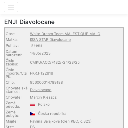
ENJI Diavolocane
Otec:
White Dream Team MAJESTIQUE MALO
Matka:
ISSA STAR Diavolocane
Fena
Pohlaví:
Datum
14/05/2023
narození:
Číslo
CMKU/ACO/7432/-24/23/25
zápisu:
Číslo
importu/Cizí
PKR.I-122818
PK:
Chip:
956000014789188
Chovatelská
Diavolocane
stanice:
Chovatel:
Marcin Kleszcz
Země
Polsko
původu:
Země
Česká republika
pobytu:
Majitel:
Pavlína Balajková
(člen KBO, č.823)
Srst:
DS