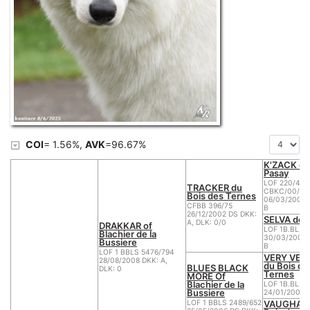
COI
= 1.56%,
AVK
=96.67%
K'ZACK de 
Pasay
LOF 220/46 -
TRACKER du
CBKC/00/01
Bois des Ternes
06/03/2000 
CFBB 396/75
B
26/12/2002 DS DKK:
SELVA de l
A, DLK: 0/0
DRAKKAR of
LOF 1B.BL.S.
Blachier de la
30/03/2001 
Bussiere
B
LOF 1 BBLS 5476/794
VERY VER
28/08/2008 DKK: A,
du Bois de
BLUES BLACK
DLK: 0
Ternes
MORE Of
Blachier de la
LOF 1B.BL.S.
Bussiere
24/01/2004 
VAUGHAN
LOF 1 BBLS 2489/652