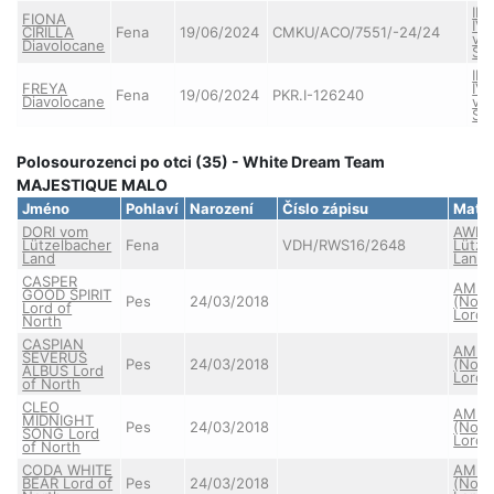
IR
FIONA
IV
CIRILLA
Fena
19/06/2024
CMKU/ACO/7551/-24/24
von
Diavolocane
Sil
IR
FREYA
IV
Fena
19/06/2024
PKR.I-126240
Diavolocane
von
Sil
Polosourozenci po otci (35) - White Dream Team
MAJESTIQUE MALO
Jméno
Pohlaví
Narození
Číslo zápisu
Matk
DORI vom
AWEN
Lützelbacher
Fena
VDH/RWS16/2648
Lütze
Land
Land
CASPER
AMBE
GOOD SPIRIT
Pes
24/03/2018
(Nort
Lord of
Lord)
North
CASPIAN
AMBE
SEVERUS
Pes
24/03/2018
(Nort
ALBUS Lord
Lord)
of North
CLEO
AMBE
MIDNIGHT
Pes
24/03/2018
(Nort
SONG Lord
Lord)
of North
CODA WHITE
AMBE
BEAR Lord of
Pes
24/03/2018
(Nort