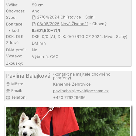
Výška:
59 cm
Chovnost:
Ano
27/04/2024
Chlístovice
- Splnil
Svod:
08/06/2025
Nová Živohošť
- Chovný
Bonitace:
• kód
IIa/D1,E(0+7)/I
DKK, DLK:
DKK: 0/0 (A), DLK: 0/0 (RTG CZ 2024, Mvdr. Slabý)
Zdraví:
DM n/n
DNA profil:
Ne
Výstavy:
Výborná, CAC
Zkoušky:
(kontakt na majitele chovného
Pavlína Balajková
psa/feny)
Město:
Kamenné Žehrovice
Email:
pavlinabalajkova1@seznam.cz
Telefon:
+420 776229666