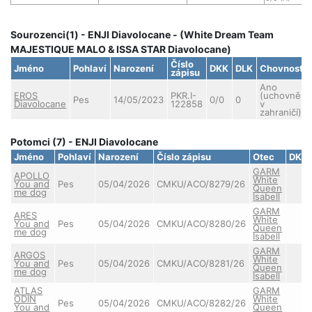
Sourozenci(1) - ENJI Diavolocane - (White Dream Team
MAJESTIQUE MALO & ISSA STAR Diavolocane)
Číslo
Jméno
Pohlaví
Narození
DKK
DLK
Chovnost
zápisu
Ano
EROS
PKR.I-
(uchovnění
Pes
14/05/2023
0/0
0
Diavolocane
122858
v
zahraničí)
Potomci (7) - ENJI Diavolocane
Jméno
Pohlaví
Narození
Číslo zápisu
Otec
DKK
GARM
APOLLO
White
You and
Pes
05/04/2026
CMKU/ACO/8279/26
Queen
me dog
Isabell
GARM
ARES
White
You and
Pes
05/04/2026
CMKU/ACO/8280/26
Queen
me dog
Isabell
GARM
ARGOS
White
You and
Pes
05/04/2026
CMKU/ACO/8281/26
Queen
me dog
Isabell
ATLAS
GARM
ODIN
White
Pes
05/04/2026
CMKU/ACO/8282/26
You and
Queen