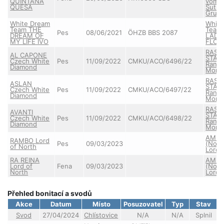
QUINTANA
vom
QUESA
Sutum
Grun
White Dream
White
Team THE
Team 
Pes
08/06/2021
ÖHZB BBS 2087
DREAM OF
LADY
MY LIFE IVO
FLOO
RASS
AL CAPONE
STAR 
Czech White
Pes
11/09/2022
CMKU/ACO/6496/22
Ranč
Diamond
Mont
RASS
ASLAN
STAR 
Czech White
Pes
11/09/2022
CMKU/ACO/6497/22
Ranč
Diamond
Mont
RASS
AVANTI
STAR 
Czech White
Pes
11/09/2022
CMKU/ACO/6498/22
Ranč
Diamond
Mont
AMBE
RAMBO Lord
Pes
09/03/2023
(Nort
of North
Lord)
RA REINA
AMBE
Lord of
Fena
09/03/2023
(Nort
North
Lord)
Přehled bonitací a svodů
Akce
Datum
Místo
Posuzovatel
Typ
Stav
Svod
27/04/2024
Chlístovice
N/A
N/A
Splnil