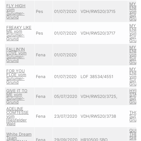
MY L
FLY HIGH
ENERG
vom
Pes
01/07/2020
VDH/RWS20/3715
vom
Sutumer-
Sutum
Grund
Grun
MY L
FREAKY LIKE
ENERG
ME vom
Pes
01/07/2020
VDH/RWS20/3717
vom
Sutumer-
Sutum
Grund
Grun
MY L
FALLIN'IN
ENERG
LOVE vom
Fena
01/07/2020
vom
Sutumer-
Sutum
Grund
Grun
MY L
FOR YOU
ENERG
FLOE vom
Fena
01/07/2020
LOF 38534/4551
vom
Sutumer-
Sutum
Grund
Grun
GIVE IT TO
HYPN
ME vom
STAR
Fena
05/07/2020
VDH/RWS20/3725,
Sutumer-
Sutum
Grund
Grun
ADELINE
COMTESSE
THOR
vom
Fena
23/07/2020
VDH/RWS20/3738
Sutum
Hiesfelder
Grun
Wald
QUIL
White Dream
THE 
Team
SHEP
Fena
29/09/2020
HR10500 SBO