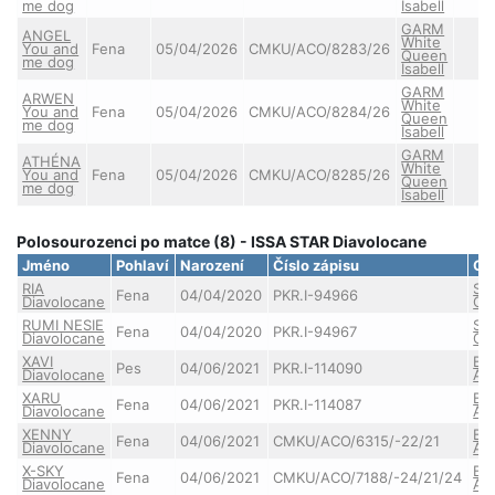
me dog
Isabell
GARM
ANGEL
White
You and
Fena
05/04/2026
CMKU/ACO/8283/26
Queen
me dog
Isabell
GARM
ARWEN
White
You and
Fena
05/04/2026
CMKU/ACO/8284/26
Queen
me dog
Isabell
GARM
ATHÉNA
White
You and
Fena
05/04/2026
CMKU/ACO/8285/26
Queen
me dog
Isabell
Polosourozenci po matce (8) - ISSA STAR Diavolocane
Jméno
Pohlaví
Narození
Číslo zápisu
Ot
RIA
Si
Fena
04/04/2020
PKR.I-94966
Diavolocane
On
RUMI NESIE
Si
Fena
04/04/2020
PKR.I-94967
Diavolocane
On
XAVI
BA
Pes
04/06/2021
PKR.I-114090
Diavolocane
Ab
XARU
BA
Fena
04/06/2021
PKR.I-114087
Diavolocane
Ab
XENNY
BA
Fena
04/06/2021
CMKU/ACO/6315/-22/21
Diavolocane
Ab
X-SKY
BA
Fena
04/06/2021
CMKU/ACO/7188/-24/21/24
Diavolocane
Ab