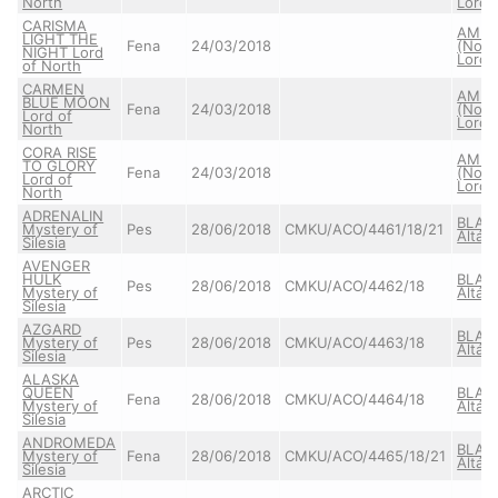
North
Lord)
CARISMA
AMBE
LIGHT THE
Fena
24/03/2018
(Nort
NIGHT Lord
Lord)
of North
CARMEN
AMBE
BLUE MOON
Fena
24/03/2018
(Nort
Lord of
Lord)
North
CORA RISE
AMBE
TO GLORY
Fena
24/03/2018
(Nort
Lord of
Lord)
North
ADRENALIN
BLAC
Mystery of
Pes
28/06/2018
CMKU/ACO/4461/18/21
Altája
Silesia
AVENGER
HULK
BLAC
Pes
28/06/2018
CMKU/ACO/4462/18
Mystery of
Altája
Silesia
AZGARD
BLAC
Mystery of
Pes
28/06/2018
CMKU/ACO/4463/18
Altája
Silesia
ALASKA
QUEEN
BLAC
Fena
28/06/2018
CMKU/ACO/4464/18
Mystery of
Altája
Silesia
ANDROMEDA
BLAC
Mystery of
Fena
28/06/2018
CMKU/ACO/4465/18/21
Altája
Silesia
ARCTIC