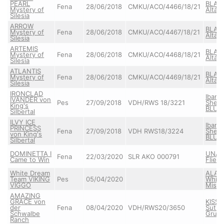
PEARL
BLAC
Fena
28/06/2018
CMKU/ACO/4466/18/21
Mystery of
Altája
Silesia
ARROW
BLAC
Mystery of
Fena
28/06/2018
CMKU/ACO/4467/18/21
Altája
Silesia
ARTEMIS
BLAC
Mystery of
Fena
28/06/2018
CMKU/ACO/4468/18/21
Altája
Silesia
ATLANTIS
BLAC
Mystery of
Fena
28/06/2018
CMKU/ACO/4469/18/21
Altája
Silesia
IRONCLAD
Ibane
IVANDER von
Pes
27/09/2018
VDH/RWS 18/3221
Shep
King's
BLUR
Silbertal
ILVY ICE
Ibane
PRINCESS
Fena
27/09/2018
VDH RWS18/3224
Shep
von King's
BLUR
Silbertal
DOMINETTA I
UNA
Fena
22/03/2020
SLR AKO 000791
Came to Win
Flieg
White Dream
ALANI
Team VIKING
Pes
05/04/2020
White
VIGGO
Mist
AMAZING
GRACE von
KISS
der
Fena
08/04/2020
VDH/RWS20/3650
Sutum
Schwalbe
Grun
Ranch