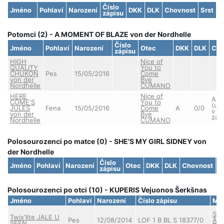
Číslo
Jméno
Pohlaví
Narození
DKK
DLK
Chovnost
Srst
zápisu
Potomci (2) - A MOMENT OF BLAZE von der Nordhelle
Číslo
Jméno
Pohlaví
Narození
Otec
DKK
DLK
Cho
zápisu
HIGH
Nice of
QUALITY
You to
CHUKON
Pes
15/05/2016
Come
von der
Bye
Nordhelle
CUMANO
HERE
Nice of
An
COME'S
You to
(uc
JULES
Fena
15/05/2016
Come
A
0/0
v
von der
Bye
zahr
Nordhelle
CUMANO
Polosourozenci po matce (0) - SHE'S MY GIRL SIDNEY von
der Nordhelle
Číslo
Jméno
Pohlaví
Narození
Otec
DKK
DLK
Chovnost
S
zápisu
Polosourozenci po otci (10) - KUPERIS Vejuonos Šerkšnas
Jméno
Pohlaví
Narození
Číslo zápisu
Ma
Sim
Twix'lite JALE U
Pes
12/08/2014
LOF 1 B BL S 18377/0
AD
SEEN