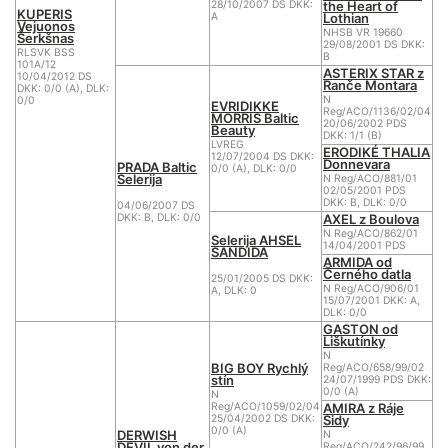
the Heart of
28/10/2007 DS DKK:
KUPERIS
Lothian
A
Vejuonos
NHSB VR 19660
Šerkšnas
29/08/2001 DS DKK:
RLSVK BSS
B
101A/12
ASTERIX STAR z
10/04/2012 DS
Ranče Montara
DKK: 0/0 (A), DLK:
N
0/0
EVRIDIKKE
Reg/ACO/1136/02/04
MORRIS Baltic
20/06/2002 PDS
Beauty
DKK: 1/1 (B)
LVREG
ERODIKÉ THALIA
12/07/2004 DS DKK:
Donnevara
PRADA Baltic
0/0 (A), DLK: 0/0
Selerija
N Reg/ACO/881/01
02/05/2001 PDS
DKK: B, DLK: 0/0
04/06/2007 DS
AXEL z Boulova
DKK: B, DLK: 0/0
N Reg/ACO/862/01
Selerija AHSEL
14/04/2001 PDS
SANDIDA
ARMIDA od
Černého datla
25/01/2005 DS DKK:
N Reg/ACO/906/01
A, DLK: 0
15/07/2001 DKK: A,
DLK: 0/0
GASTON od
Liškutínky
N
BIG BOY Rychlý
Reg/ACO/658/99/02
stín
24/07/1999 PDS DKK:
0/0 (A)
N
AMIRA z Ráje
Reg/ACO/1059/02/04
Sidy
25/04/2002 DS DKK:
0/0 (A)
DERWISH
N
DEVIL von der
Reg/ACO/242/96/99