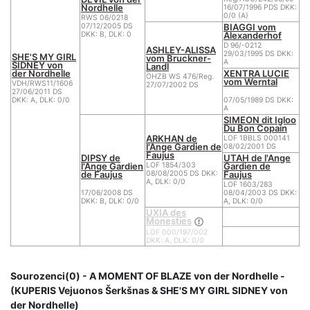
Nordhelle
16/07/1996 PDS DKK:
0/0 (A)
RWS 06/0218
BIAGGI vom
07/12/2005 DS
Alexanderhof
DKK: B, DLK: 0
D 96/-0212
ASHLEY-ALISSA
29/03/1995 DS DKK:
SHE'S MY GIRL
vom Bruckner-
A
SIDNEY von
Landl
der Nordhelle
XENTRA LUCIE
ÖHZB WS 476/Reg.
vom Werntal
VDH/RWS11/1606
27/07/2002 DS
27/06/2011 DS
DKK: A, DLK: 0/0
07/05/1989 DS DKK:
A
SIMEON dit Igloo
Du Bon Copain
ARKHAN de
LOF 1BBLS 000141
l'Ange Gardien de
08/02/2001 DS
Faujus
DIPSY de
UTAH de l'Ange
l'Ange Gardien
Gardien de
LOF 1854/303
de Faujus
Faujus
08/08/2005 DS DKK:
A, DLK: 0/0
LOF 1603/283
17/06/2008 DS
08/04/2003 DS DKK:
DKK: B, DLK: 0/0
A, DLK: 0/0
UXIA des
Monesties
LOF 000/197/002
DKK: A, DLK: 0/0
Sourozenci(0) - A MOMENT OF BLAZE von der Nordhelle -
(KUPERIS Vejuonos Šerkšnas & SHE'S MY GIRL SIDNEY von
der Nordhelle)