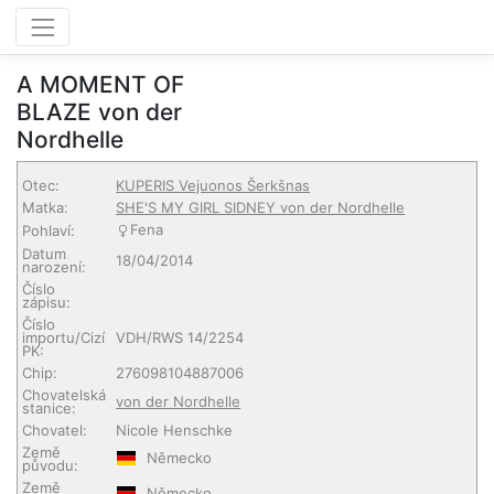
A MOMENT OF
BLAZE von der
Nordhelle
Otec:
KUPERIS Vejuonos Šerkšnas
Matka:
SHE'S MY GIRL SIDNEY von der Nordhelle
Fena
Pohlaví:
Datum
18/04/2014
narození:
Číslo
zápisu:
Číslo
importu/Cizí
VDH/RWS 14/2254
PK:
Chip:
276098104887006
Chovatelská
von der Nordhelle
stanice:
Chovatel:
Nicole Henschke
Země
Německo
původu:
Země
Německo