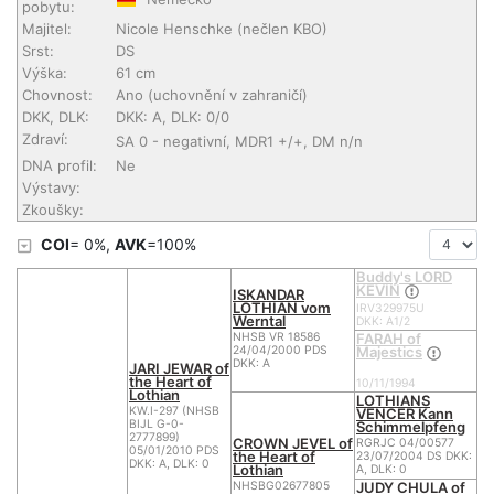
pobytu:
Majitel:
Nicole Henschke
(nečlen KBO)
Srst:
DS
Výška:
61 cm
Chovnost:
Ano (uchovnění v zahraničí)
DKK, DLK:
DKK: A, DLK: 0/0
Zdraví:
SA 0 - negativní, MDR1 +/+, DM n/n
DNA profil:
Ne
Výstavy:
Zkoušky:
COI
= 0%,
AVK
=100%
Buddy's LORD
KEVIN
ISKANDAR
LOTHIAN vom
IRV329975U
Werntal
DKK: A1/2
FARAH of
NHSB VR 18586
Majestics
24/04/2000 PDS
DKK: A
JARI JEWAR of
the Heart of
10/11/1994
Lothian
LOTHIANS
KW.I-297 (NHSB
VENCER Kann
BIJL G-0-
Schimmelpfeng
2777899)
CROWN JEVEL of
RGRJC 04/00577
05/01/2010 PDS
the Heart of
23/07/2004 DS DKK:
DKK: A, DLK: 0
Lothian
A, DLK: 0
JUDY CHULA of
NHSBG02677805