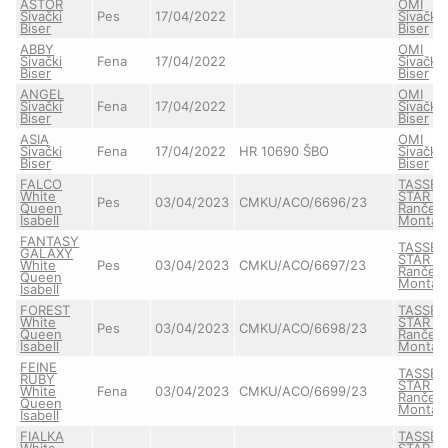
ASTOR
OMI
Sivački
Pes
17/04/2022
Sivački
Biser
Biser
ABBY
OMI
Sivački
Fena
17/04/2022
Sivački
Biser
Biser
ANGEL
OMI
Sivački
Fena
17/04/2022
Sivački
Biser
Biser
ASIA
OMI
Sivački
Fena
17/04/2022
HR 10690 ŠBO
Sivački
Biser
Biser
FALCO
TASSEY
White
STAR z
Pes
03/04/2023
CMKU/ACO/6696/23
Queen
Ranče
Isabell
Montar
FANTASY
TASSEY
GALAXY
STAR z
White
Pes
03/04/2023
CMKU/ACO/6697/23
Ranče
Queen
Montar
Isabell
FOREST
TASSEY
White
STAR z
Pes
03/04/2023
CMKU/ACO/6698/23
Queen
Ranče
Isabell
Montar
FEINE
TASSEY
RUBY
STAR z
White
Fena
03/04/2023
CMKU/ACO/6699/23
Ranče
Queen
Montar
Isabell
FIALKA
TASSEY
White
STAR z