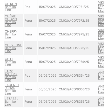
VIKIN
CHIRON
KING 
Barniko
Pes
15/07/2025
CMKU/ACO/7971/25
Ranče
Line
Monta
CHÉRIE
VIKIN
CHOPIN
KING 
Fena
15/07/2025
CMKU/ACO/7972/25
Barniko
Ranče
Line
Monta
VIKIN
CHERRY
KING 
Barniko
Fena
15/07/2025
CMKU/ACO/7975/25
Ranče
Line
Monta
VIKIN
CHEYENNE
KING 
Barniko
Fena
15/07/2025
CMKU/ACO/7973/25
Ranče
Line
Monta
VIKIN
CHILI
KING 
Barniko
Fena
15/07/2025
CMKU/ACO/7974/25
Ranče
Line
Monta
JACK
ANTH
ASTERIX
Pes
06/05/2026
CMKU/ACO/8354/26
Lineag
Barniko
Danth
Line
JAQEN H
ANTH
´GHAR
Fena
06/05/2026
CMKU/ACO/8356/26
Lineag
Barniko
Danth
Line
JEZABEL
ANTH
Barniko
Fena
06/05/2026
CMKU/ACO/8355/26
Lineag
Line
Danth