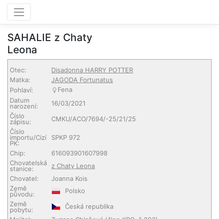
SAHALIE z Chaty
Leona
Otec:
Disadonna HARRY POTTER
Matka:
JAGODA Fortunatus
Fena
Pohlaví:
Datum
16/03/2021
narození:
Číslo
CMKU/ACO/7694/-25/21/25
zápisu:
Číslo
importu/Cizí
SPKP 972
PK:
Chip:
616093901607998
Chovatelská
z Chaty Leona
stanice:
Chovatel:
Joanna Kois
Země
Polsko
původu:
Země
Česká republika
pobytu: