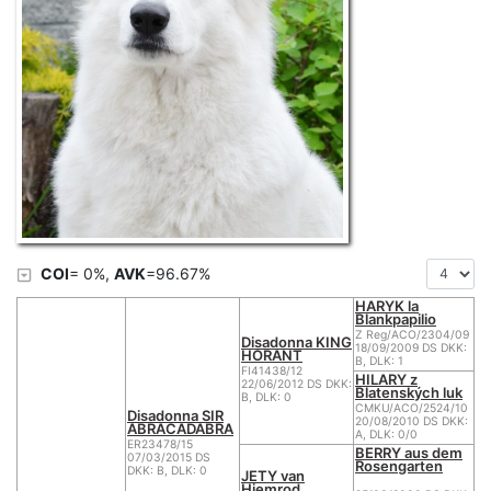
COI
= 0%,
AVK
=96.67%
HARYK la
Blankpapilio
Z Reg/ACO/2304/09
Disadonna KING
18/09/2009 DS DKK:
HORANT
B, DLK: 1
FI41438/12
HILARY z
22/06/2012 DS DKK:
Blatenských luk
B, DLK: 0
CMKU/ACO/2524/10
Disadonna SIR
20/08/2010 DS DKK:
ABRACADABRA
A, DLK: 0/0
ER23478/15
BERRY aus dem
07/03/2015 DS
Rosengarten
DKK: B, DLK: 0
JETY van
Hiemrod