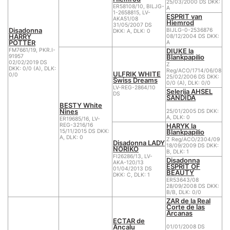
25/03/2000 DS DKK:
ER58108/10, BILJG-
A
1-2658815, LV-
ESPRIT van
AKA51/08
Hiemrod
31/05/2007 DS
Disadonna
BIJLG-0-2536876
DKK: A, DLK: 0
HARRY
08/12/2004 DS DKK:
POTTER
A
DIUKE la
FM7661/19, PKR.I-
Blankpapilio
91957
02/02/2019 DS
Z
DKK: 0/0 (A), DLK:
Reg/ACO/1714/06/08
ULFRIK WHITE
0/0
25/02/2006 DS DKK:
Swiss Dreams
0/0 (A), DLK: 0/0
LV-REG-2864/10
Selerija AHSEL
DS
SANDIDA
BESTY White
Nines
25/01/2005 DS DKK:
A, DLK: 0
ER19685/16, LV-
HARYK la
REG-3216/16
Blankpapilio
15/11/2015 DS DKK:
A, DLK: 0
Z Reg/ACO/2304/09
Disadonna LADY
18/09/2009 DS DKK:
NORIKO
B, DLK: 1
FI26286/13, LV-
Disadonna
AKA-120/13
ESPRIT OF
01/04/2013 DS
BEAUTY
DKK: C, DLK: 1
ER53643/08
28/09/2008 DS DKK:
B/B, DLK: 0/0
ZAR de la Real
Corte de las
Arcanas
ECTAR de
Ancalu
01/01/2008 DS