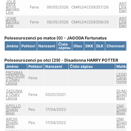
JOLIE
ANTH
ARYA
Fena
06/05/2026
CMKU/ACO/8357/26
Lineag
Barniko
Danth
Line
JOXIE
ANTH
Barniko
Fena
06/05/2026
CMKU/ACO/8358/26
Lineag
Line
Danth
Polosourozenci po matce (0) - JAGODA Fortunatus
Číslo
Jméno
Pohlaví
Narození
Otec
DKK
DLK
Chovnost
S
zápisu
Polosourozenci po otci (29) - Disadonna HARRY POTTER
Jméno
Pohlaví
Narození
Číslo zápisu
Matka
PROXIMA
LEGEN
CENTAURI
Fena
Canava
z Chaty
Home
Leona
ZADUMA
DUMA
z Chaty
Fena
03/01/2021
Sivački
Leona
Biser
APOLLO
OMI
Sivački
Pes
17/04/2022
Sivački
Biser
Biser
ARCHI
OMI
Sivački
Pes
17/04/2022
Sivački
Biser
Biser