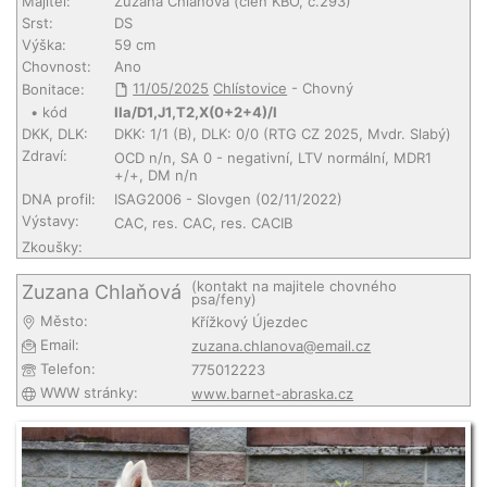
Majitel:
Zuzana Chlaňová
(člen KBO, č.293)
Srst:
DS
Výška:
59 cm
Chovnost:
Ano
11/05/2025
Chlístovice
- Chovný
Bonitace:
• kód
IIa/D1,J1,T2,X(0+2+4)/I
DKK, DLK:
DKK: 1/1 (B), DLK: 0/0 (RTG CZ 2025, Mvdr. Slabý)
Zdraví:
OCD n/n, SA 0 - negativní, LTV normální, MDR1
+/+, DM n/n
DNA profil:
ISAG2006 - Slovgen (02/11/2022)
Výstavy:
CAC, res. CAC, res. CACIB
Zkoušky:
(kontakt na majitele chovného
Zuzana Chlaňová
psa/feny)
Město:
Křížkový Újezdec
Email:
zuzana.chlanova@email.cz
Telefon:
775012223
WWW stránky:
www.barnet-abraska.cz