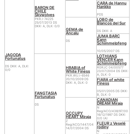
CARA de Hannu
Hankko
BARON DE
CHILE
Skywolves
PDS
LOBO de
PKR.I-74225
Blancos del Sur
25/07/2013 DS
DKK: A, DLK: 0/0
GEMA de
DS DKK: A
Ancalu
JUMA BARC
Kann
DS
Schimmelpfeng
10/05/2007 DS
JAGODA
LOTHIANS
Fortunatus
VENCER Kann
Schimmelpfeng
DS DKK: A, DLK:
HRABIA of
RGRJC 04/00577
0/0
White Finess
23/07/2004 DS DKK:
A, DLK: 0
PKR.WU.I-6546
FIARA of white
20/10/2009 DS
Finess
DKK: A, DLK: 0
05/01/2005 DS DKK:
FANGTASIA
B, DLK: 0
Fortunatus
CANADIAN
DREAM Miraja
DS
N
Reg/ACO/438/97/00
OCCUPY
16/12/1997 DS DKK:
HEART Miraja
0/0 (A)
Z
FLEUR z Veselé
Reg/ACO/1447/04
rodiny
14/07/2004 DS
N