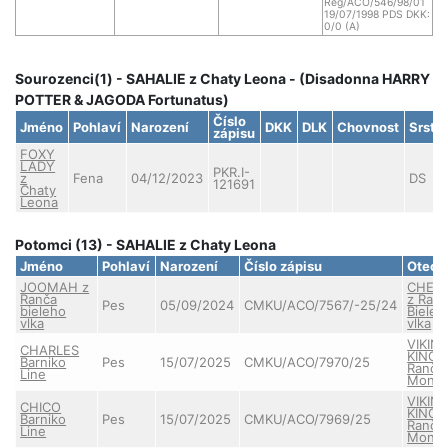
Reg/ACO/546/98/01
19/07/1998 PDS DKK:
0/0 (A)
Sourozenci(1) - SAHALIE z Chaty Leona - (Disadonna HARRY
POTTER & JAGODA Fortunatus)
Číslo
Jméno
Pohlaví
Narození
DKK
DLK
Chovnost
Srst
zápisu
FOXY
LADY
PKR.I-
z
Fena
04/12/2023
DS
121691
Chaty
Leona
Potomci (13) - SAHALIE z Chaty Leona
Jméno
Pohlaví
Narození
Číslo zápisu
Otec
JOOMAH z
CHEV
Ranča
z Ran
Pes
05/09/2024
CMKU/ACO/7567/-25/24
bieleho
Bieleh
vlka
vlka
VIKIN
CHARLES
KING 
Barniko
Pes
15/07/2025
CMKU/ACO/7970/25
Ranče
Line
Monta
VIKIN
CHICO
KING 
Barniko
Pes
15/07/2025
CMKU/ACO/7969/25
Ranče
Line
Monta