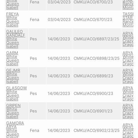
Fena
03/04/2023
CMKU/ACO/6700/23
Queen
Ranče
Isabell
Montar
FREYA
TASSEY
White
STAR z
Fena
03/04/2023
CMKU/ACO/6701/23
Queen
Ranče
Isabell
Montar
GALILEO
ARYA
GANDALF
White
White
Pes
14/06/2023
CMKU/ACO/6897/23/25
Crazy
Queen
Dragon
Isabell
GARM
ARYA
White
White
Pes
14/06/2023
CMKU/ACO/6898/23/25
Queen
Crazy
Isabell
Dragon
GEJMR
ARYA
White
White
Pes
14/06/2023
CMKU/ACO/6899/23
Queen
Crazy
Isabell
Dragon
GLASGOW
ARYA
White
White
Pes
14/06/2023
CMKU/ACO/6900/23
Queen
Crazy
Isabell
Dragon
GRIPEN
ARYA
White
White
Pes
14/06/2023
CMKU/ACO/6901/23
Queen
Crazy
Isabell
Dragon
GAMORA
ARYA
ARYA
White
White
Fena
14/06/2023
CMKU/ACO/6902/23/25
Crazy
Queen
Dragon
Isabell