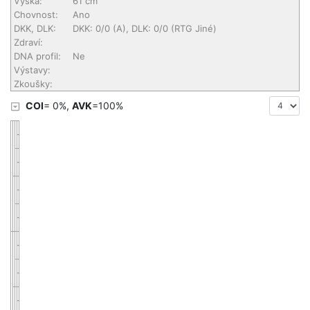
Výška:
61 cm
Chovnost:
Ano
DKK, DLK:
DKK: 0/0 (A), DLK: 0/0 (RTG Jiné)
Zdraví:
DNA profil:
Ne
Výstavy:
Zkoušky:
COI
= 0%,
AVK
=100%