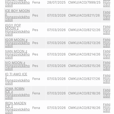
Honezovického
Fena
28/07/2025
CMKU/ACO/7999/25
Honez
údolí
údolí
ICE BOY MOON
FANNY
z
Pes
07/03/2026
CMKU/ACO/8211/26
Honez
Honezovického
údolí
údolí
IGGY POP
FANNY
MOON z
Pes
07/03/2026
CMKU/ACO/8212/26
Honez
Honezovického
údolí
údolí
IGOR MOON z
FANNY
Honezovického
Pes
07/03/2026
CMKU/ACO/8213/26
Honez
údolí
údolí
IVAN MOON z
FANNY
Honezovického
Pes
07/03/2026
CMKU/ACO/8214/26
Honez
údolí
údolí
IVO MOON z
FANNY
Honezovického
Pes
07/03/2026
CMKU/ACO/8215/26
Honez
údolí
údolí
IO TI AMO ICE
FANNY
z
Fena
07/03/2026
CMKU/ACO/8217/26
Honez
Honezovického
údolí
údolí
IOWA ROBIN
FANNY
ICE z
Fena
07/03/2026
CMKU/ACO/8218/26
Honez
Honezovického
údolí
údolí
IRON MADEN
FANNY
ICE z
Fena
07/03/2026
CMKU/ACO/8216/26
Honez
Honezovického
údolí
údolí