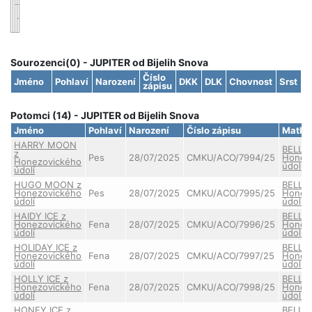
Sourozenci(0) - JUPITER od Bijelih Snova
Číslo
Jméno
Pohlaví
Narození
DKK
DLK
Chovnost
Srst
zápisu
Potomci (14) - JUPITER od Bijelih Snova
Jméno
Pohlaví
Narození
Číslo zápisu
Matka
HARRY MOON
BELLIS
z
Pes
28/07/2025
CMKU/ACO/7994/25
Honez
Honezovického
údolí
údolí
HUGO MOON z
BELLIS
Honezovického
Pes
28/07/2025
CMKU/ACO/7995/25
Honez
údolí
údolí
HAIDY ICE z
BELLIS
Honezovického
Fena
28/07/2025
CMKU/ACO/7996/25
Honez
údolí
údolí
HOLIDAY ICE z
BELLIS
Honezovického
Fena
28/07/2025
CMKU/ACO/7997/25
Honez
údolí
údolí
HOLLY ICE z
BELLIS
Honezovického
Fena
28/07/2025
CMKU/ACO/7998/25
Honez
údolí
údolí
HONEY ICE z
BELLIS