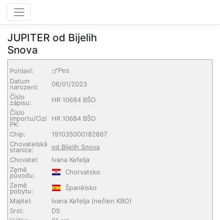
JUPITER od Bijelih
Snova
Pes
Pohlaví:
Datum
06/01/2023
narození:
Číslo
HR 10684 BŠO
zápisu:
Číslo
importu/Cizí
HR 10684 BŠO
PK:
Chip:
191035000182867
Chovatelská
od Bijelih Snova
stanice:
Chovatel:
Ivana Kefelja
Země
Chorvatsko
původu:
Země
Španělsko
pobytu:
Majitel:
Ivana Kefelja
(nečlen KBO)
Srst:
DS