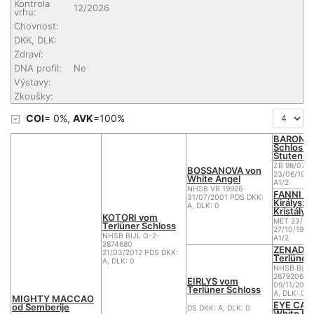
Kontrola
12/2026
vrhu:
Chovnost:
DKK, DLK:
Zdraví:
DNA profil:
Ne
Výstavy:
Zkoušky:
COI
= 0%,
AVK
=100%
BARON 
Schloss
Stutense
ZB 98/071-
BOSSANOVA von
23/06/1998
White Angel
A1/2
NHSB VR 19926
FANNI v
31/07/2001 PDS DKK:
Királysze
A, DLK: 0
Kristály
KOTORI vom
MET 23/H/
Terlüner Schloss
27/10/1997
NHSB BIJL G-2-
A1/2
2874680
ZENADO
21/03/2012 PDS DKK:
Terlüner
A, DLK: 0
NHSB Bij G
2679206
EIRLYS vom
09/11/2007
Terlüner Schloss
A, DLK: 0
MIGHTY MACCAO
EYE CAT
od Semberije
DS DKK: A, DLK: 0
White He