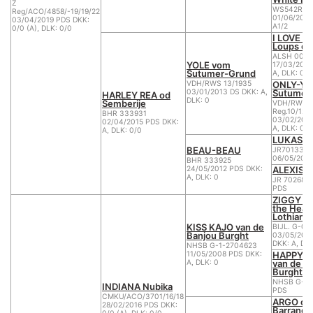
Z
WS542R
Reg/ACO/4858/-19/19/22
01/06/2003
03/04/2019 PDS DKK:
A1/2
0/0 (A), DLK: 0/0
I LOVE BO
Loups d'
ALSH 0065
YOLE vom
17/03/2009
Sutumer-Grund
A, DLK: 0
ONLY-YO
VDH/RWS 13/1935
Sutumer
03/01/2013 DS DKK: A,
HARLEY REA od
DLK: 0
Semberije
VDH/RWS
Reg.10/127
BHR 333931
03/02/2010
02/04/2015 PDS DKK:
A, DLK: 0
A, DLK: 0/0
LUKAS
BEAU-BEAU
JR70133
06/05/201
BHR 333925
ALEXIS
24/05/2012 PDS DKK:
A, DLK: 0
JR 70268 B
PDS
ZIGGY IS
the Heart
Lothian
KISS KAJO van de
BIJL. G-0 
Banjou Burght
03/05/200
DKK: A, DLK
NHSB G-1-2704623
HAPPY B
11/05/2008 PDS DKK:
van de B
A, DLK: 0
Burght
NHSB G-0-
INDIANA Nubika
PDS
CMKU/ACO/3701/16/18
ARGO of
28/02/2016 PDS DKK:
Barrandov