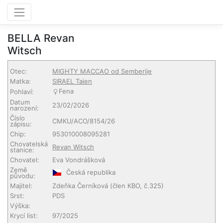
BELLA Revan
Witsch
Otec:
MIGHTY MACCAO od Semberije
Matka:
SIRAEL Taien
Fena
Pohlaví:
Datum
23/02/2026
narození:
Číslo
CMKU/ACO/8154/26
zápisu:
Chip:
953010008095281
Chovatelská
Revan Witsch
stanice:
Chovatel:
Eva Vondrášková
Země
Česká republika
původu:
Majitel:
Zdeňka Černíková
(člen KBO, č.325)
Srst:
PDS
Výška:
Krycí list:
97/2025