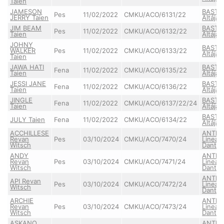
Taien
JAMESON
BASTI
Pes
11/02/2022
CMKU/ACO/6131/22
JERRY Taien
Altája
JIM BEAM
BASTI
Pes
11/02/2022
CMKU/ACO/6132/22
Taien
Altája
JOHNY
BASTI
WALKER
Pes
11/02/2022
CMKU/ACO/6133/22
Altája
Taien
JAWA HATI
BASTI
Fena
11/02/2022
CMKU/ACO/6135/22
Taien
Altája
JESSI JANE
BASTI
Fena
11/02/2022
CMKU/ACO/6136/22
Taien
Altája
JINGLE
BASTI
Fena
11/02/2022
CMKU/ACO/6137/22/24
Taien
Altája
BASTI
JULY Taien
Fena
11/02/2022
CMKU/ACO/6134/22
Altája
ACCHILLESE
ANTH
Revan
Pes
03/10/2024
CMKU/ACO/7470/24
Lineag
Witsch
Danth
ANDY
ANTH
Revan
Pes
03/10/2024
CMKU/ACO/7471/24
Lineag
Witsch
Danth
ANTH
API Revan
Pes
03/10/2024
CMKU/ACO/7472/24
Lineag
Witsch
Danth
ARCHIE
ANTH
Revan
Pes
03/10/2024
CMKU/ACO/7473/24
Lineag
Witsch
Danth
ASKANO
ANTH