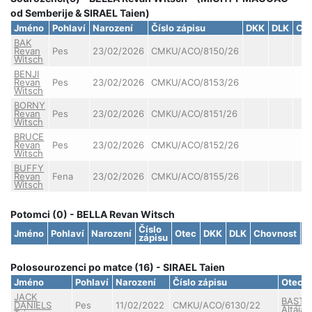
od Semberije & SIRAEL Taien)
Jméno
Pohlaví
Narození
Číslo zápisu
DKK
DLK
Ch
BAK
Revan
Pes
23/02/2026
CMKU/ACO/8150/26
Witsch
BENJI
Revan
Pes
23/02/2026
CMKU/ACO/8153/26
Witsch
BORNY
Revan
Pes
23/02/2026
CMKU/ACO/8151/26
Witsch
BRUCE
Revan
Pes
23/02/2026
CMKU/ACO/8152/26
Witsch
BUFFY
Revan
Fena
23/02/2026
CMKU/ACO/8155/26
Witsch
Potomci (0) - BELLA Revan Witsch
Číslo
Jméno
Pohlaví
Narození
Otec
DKK
DLK
Chovnost
S
zápisu
Polosourozenci po matce (16) - SIRAEL Taien
Jméno
Pohlaví
Narození
Číslo zápisu
Otec
JACK
BASTI
DANIELS
Pes
11/02/2022
CMKU/ACO/6130/22
Altája