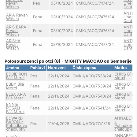
Revan
Pes
03/10/2024
CMKU/ACO/7474/24
Lineag
Witsch
Danth
ANTH
ARIA Revan
Fena
03/10/2024
CMKU/ACO/7475/24
Lineag
Witsch
Danth
ARIS BÁRA
ANTH
Revan
Fena
03/10/2024
CMKU/ACO/7476/24
Lineag
Witsch
Danth
ARISHA
ANTH
Revan
Fena
03/10/2024
CMKU/ACO/7477/24
Lineag
Witsch
Danth
Polosourozenci po otci (8) - MIGHTY MACCAO od Semberije
Jméno
Pohlaví
Narození
Číslo zápisu
Matka
EDDIE RON
CHRIS Bílá
Pes
22/11/2024
CMKU/ACO/7538/24
Bílá Merci
Merci
EBBY Bílá
CHRIS Bílá
Fena
22/11/2024
CMKU/ACO/7539/24
Merci
Merci
ELSA ARIA
CHRIS Bílá
Fena
22/11/2024
CMKU/ACO/7540/24
Bílá Merci
Merci
ENNIE
CHRIS Bílá
ROSALI
Fena
22/11/2024
CMKU/ACO/7541/24
Merci
Bílá Merci
EDWARD
ANNABETH
BARON z
z
Pes
11/04/2025
CMKU/ACO/7741/25
Pohádkové
Pohádkové
chaloupky
chaloupky
ANNABETH