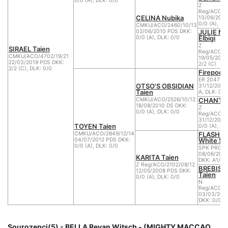
0/0 (A), DLK: 0/0
Z
Reg/ACO/1
CELINA Nubika
13/06/2007
0/0 (A), DL
CMKU/ACO/2460/10/13
JULIE N
02/06/2010 PDS DKK:
Elbigi
0/0 (A), DLK: 0/0
Z
SIRAEL Taien
Reg/ACO/1
CMKU/ACO/4702/19/21
19/05/2004
22/03/2019 PDS DKK:
2/2 (C)
2/2 (C), DLK: 0/0
Firepool
ER 20477/
OTSO'S OBSIDIAN
31/12/2007
Taien
A, DLK: 0/0
CHANTAL
CMKU/ACO/2526/10/12
18/08/2010 DS DKK:
Z
0/0 (A), DLK: 0/0
Reg/ACO/1
31/12/2006
TOYEN Taien
0/0 (A), DL
FLASH Y
CMKU/ACO/2849/12/14
White Su
04/07/2012 PDS DKK:
0/0 (A), DLK: 0/0
SPK PRG12
08/06/200
KARITA Taien
DKK: A1/2, 
Z Reg/ACO/2102/08/12
BREBIS 
12/05/2008 PDS DKK:
Taien
0/0 (A), DLK: 0/0
N
Reg/ACO/1
03/03/200
DKK: 0/0 (A
Sourozenci(5) - BELLA Revan Witsch - (MIGHTY MACCAO