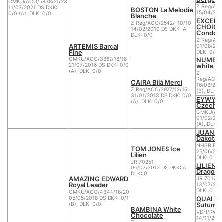
CMKU/ACO/5838/21/23
Z Reg/AC
11/07/2021 DS DKK:
BOSTON La Melodie
15/04/20
0/0 (A), DLK: 0/0
Blanche
EXCELL
Z Reg/ACO/2542/-10/10
CHOICE 
14/02/2010 DS DKK: A,
Condor
DLK: 0/0
Z Reg/AC
ARTEMIS Barcai
01/08/200
Fine
DLK: 0/0
NUMBER
CMKU/ACO/3862/16/18
white E
21/07/2016 DS DKK: 0/0
(A), DLK: 0/0
Z
Reg/ACO/2
CAIRA Bílá Merci
16/08/201
Z Reg/ACO/2927/12/16
(B), DLK: 
31/01/2013 DS DKK: 0/0
EYWY Wh
(A), DLK: 0/0
Czech
CMKU/ACO
01/02/200
(A), DLK: 
JUAN of
Dakota
NHSB BIJ
TOM JONES Ice
25/06/200
Lilien
DLK: 0
JR 70251
LILIEN-
06/07/2012 DS DKK: A,
Dragon
DLK: 0
AMAZING EDWARD
JR 70125
Royal Leader
13/07/200
DLK: 0
CMKU/ACO/4344/18/20
QUAI Y
05/05/2018 DS DKK: 0/1
Sutume
(B), DLK: 0/0
BAMBINA White
VDH/RWSR
Chocolate
14/11/201