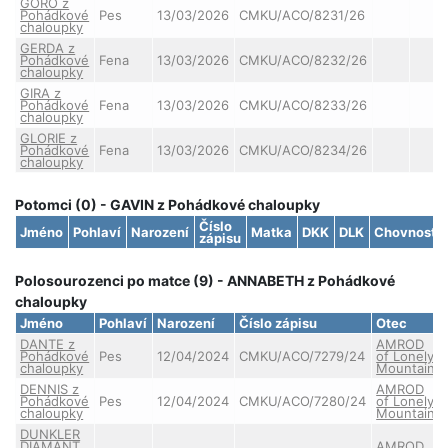
GORO z
Pohádkové
Pes
13/03/2026
CMKU/ACO/8231/26
chaloupky
GERDA z
Pohádkové
Fena
13/03/2026
CMKU/ACO/8232/26
chaloupky
GIRA z
Pohádkové
Fena
13/03/2026
CMKU/ACO/8233/26
chaloupky
GLORIE z
Pohádkové
Fena
13/03/2026
CMKU/ACO/8234/26
chaloupky
Potomci (0) - GAVIN z Pohádkové chaloupky
Číslo
Jméno
Pohlaví
Narození
Matka
DKK
DLK
Chovnost
zápisu
Polosourozenci po matce (9) - ANNABETH z Pohádkové
chaloupky
Jméno
Pohlaví
Narození
Číslo zápisu
Otec
DANTE z
AMROD
Pohádkové
Pes
12/04/2024
CMKU/ACO/7279/24
of Lonely
chaloupky
Mountain
DENNIS z
AMROD
Pohádkové
Pes
12/04/2024
CMKU/ACO/7280/24
of Lonely
chaloupky
Mountain
DUNKLER
DIAMANT
AMROD