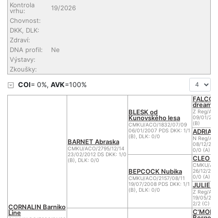
Kontrola
19/2026
vrhu:
Chovnost:
DKK, DLK:
Zdraví:
DNA profil:
Ne
Výstavy:
Zkoušky:
COI
= 0%,
AVK
=100%
FALCO o
dream
BLESK od
Z Reg/AC
Kunovského lesa
09/01/200
(B)
CMKU/ACO/1832/07/09
ADRIANA
06/01/2007 PDS DKK: 1/1
(B), DLK: 0/0
N Reg/AC
BARNET Abraska
08/12/200
CMKU/ACO/2795/12/14
0/0 (A)
23/02/2012 DS DKK: 1/0
CLEO z 
(B), DLK: 0/0
CMKU/ACO
BEPCOCK Nubika
26/12/200
0/0 (A)
CMKU/ACO/2157/08/11
JULIE N
19/07/2008 PDS DKK: 1/1
(B), DLK: 0/0
Z Reg/AC
19/05/20
2/2 (C)
CORNALIN Barniko
C'MOI o
Line
Berger 