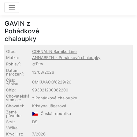
GAVIN z
Pohádkové
chaloupky
Otec:
CORNALIN Barniko Line
Matka:
ANNABETH z Pohádkové chaloupky
Pes
Pohlaví:
Datum
13/03/2026
narození:
Číslo
CMKU/ACO/8229/26
zápisu:
Chip:
993021200082200
Chovatelská
z Pohádkové chaloupky
stanice:
Chovatel:
Kristýna Jägerová
Země
Česká republika
původu:
Srst:
DS
Výška:
Krycí list:
7/2026