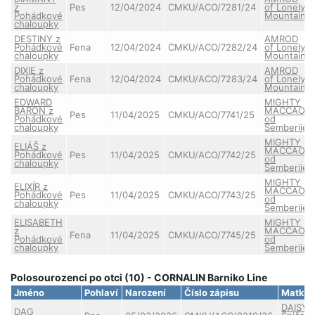
z
Pes
12/04/2024
CMKU/ACO/7281/24
of Lonely
Pohádkové
Mountain
chaloupky
DESTINY z
AMROD
Pohádkové
Fena
12/04/2024
CMKU/ACO/7282/24
of Lonely
chaloupky
Mountain
DIXIE z
AMROD
Pohádkové
Fena
12/04/2024
CMKU/ACO/7283/24
of Lonely
chaloupky
Mountain
EDWARD
MIGHTY
BARON z
MACCAO
Pes
11/04/2025
CMKU/ACO/7741/25
Pohádkové
od
chaloupky
Semberije
MIGHTY
ELIÁŠ z
MACCAO
Pohádkové
Pes
11/04/2025
CMKU/ACO/7742/25
od
chaloupky
Semberije
MIGHTY
ELIXÍR z
MACCAO
Pohádkové
Pes
11/04/2025
CMKU/ACO/7743/25
od
chaloupky
Semberije
ELISABETH
MIGHTY
z
MACCAO
Fena
11/04/2025
CMKU/ACO/7745/25
Pohádkové
od
chaloupky
Semberije
Polosourozenci po otci (10) - CORNALIN Barniko Line
Jméno
Pohlaví
Narození
Číslo zápisu
Matka
DAISY 
DAG