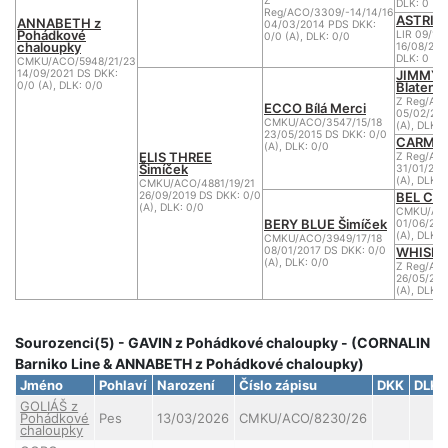
Z
DLK: 0
Reg/ACO/3309/-14/14/16
ASTRID
ANNABETH z
04/03/2014 PDS DKK:
Pohádkové
LIR 09/15
0/0 (A), DLK: 0/0
chaloupky
16/08/200
DLK: 0
CMKU/ACO/5948/21/23
JIMMY 
14/09/2021 DS DKK:
Blatens
0/0 (A), DLK: 0/0
Z Reg/AC
ECCO Bílá Merci
05/02/201
CMKU/ACO/3547/15/18
(A), DLK: 
23/05/2015 DS DKK: 0/0
CARMEN 
(A), DLK: 0/0
ELIS THREE
Z Reg/ACO
Šimíček
31/01/201
(A), DLK: 
CMKU/ACO/4881/19/21
BEL CÍR
26/09/2019 DS DKK: 0/0
(A), DLK: 0/0
CMKU/ACO
BERY BLUE Šimíček
01/06/201
(A), DLK: 
CMKU/ACO/3949/17/18
WHISKY
08/01/2017 DS DKK: 0/0
(A), DLK: 0/0
Z Reg/AC
26/05/201
(A), DLK: 
Sourozenci(5) - GAVIN z Pohádkové chaloupky - (CORNALIN
Barniko Line & ANNABETH z Pohádkové chaloupky)
Jméno
Pohlaví
Narození
Číslo zápisu
DKK
DLK
GOLIÁŠ z
Pohádkové
Pes
13/03/2026
CMKU/ACO/8230/26
chaloupky