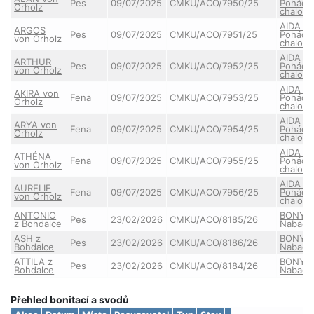
Pes
09/07/2025
CMKU/ACO/7950/25
Pohádk
Orholz
chalou
AIDA z
ARGOS
Pes
09/07/2025
CMKU/ACO/7951/25
Pohádk
von Orholz
chalou
AIDA z
ARTHUR
Pes
09/07/2025
CMKU/ACO/7952/25
Pohádk
von Orholz
chalou
AIDA z
AKIRA von
Fena
09/07/2025
CMKU/ACO/7953/25
Pohádk
Orholz
chalou
AIDA z
ARYA von
Fena
09/07/2025
CMKU/ACO/7954/25
Pohádk
Orholz
chalou
AIDA z
ATHÉNA
Fena
09/07/2025
CMKU/ACO/7955/25
Pohádk
von Orholz
chalou
AIDA z
AURELIE
Fena
09/07/2025
CMKU/ACO/7956/25
Pohádk
von Orholz
chalou
ANTONIO
BONY
Pes
23/02/2026
CMKU/ACO/8185/26
z Bohdalce
Nabado
ASH z
BONY
Pes
23/02/2026
CMKU/ACO/8186/26
Bohdalce
Nabado
ATTILA z
BONY
Pes
23/02/2026
CMKU/ACO/8184/26
Bohdalce
Nabado
Přehled bonitací a svodů