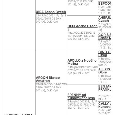
23/02/2012 DS DKK:
BEPCOCK 
1/0 (B), DLK: 0/0
CMKU/ACO/2
19/07/2008 
XIRA Acabo Czech
1/1 (B), DLK:
CMKU/ACO/3417/15/18
AHEPJUK W
02/02/2015 DS DKK:
Czech
0/0 (A), DLK: 0/0
Z Reg/ACO/
OPPI Acabo Czech
31/05/2004 
Z
(B)
Reg/ACO/2338/09/13
CORIS STA
17/11/2009 PDS DKK:
Ranče Mo
0/0 (A), DLK: 0/0
Z Reg/ACO/1
10/06/2005 
1/1 (B), DLK:
CINO GI
Elbigi
N Reg/ACO/8
APOLLO z Nového
17/03/2001 
Malína
0/0 (A)
Z Reg/ACO/1786/06/09
ALEXIS of
02/07/2006 PDS DKK:
Glory
0/0 (A), DLK: 0/0
N Reg/ACO/1
ARGON Blanco
14/06/2002 
Amafren
1/1 (B)
CMKU/ACO/4044/17/19
BENJAMI
28/04/2017 DS DKK:
FRANKLIN
0/0 (A), DLK: 0/0
FRENNY od
28/12/2003 
Kunovského lesa
DLK: 1
Z Reg/ACO/2939/13/17
CALLY od
08/02/2013 PDS DKK:
Kunovskéh
2/2 (C), DLK: 0/0
CMKU/ACO/2
24/04/2009 
BEYONCE ARWEN