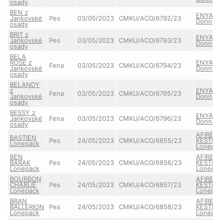
osady
BEN z
ENYA
Jankovské
Pes
03/05/2023
CMKU/ACO/6792/23
Donnev
osady
BRIT z
ENYA
Jankovské
Pes
03/05/2023
CMKU/ACO/6793/23
Donnev
osady
BELA
ROSE z
ENYA
Fena
03/05/2023
CMKU/ACO/6794/23
Jankovské
Donnev
osady
BELANDY
z
ENYA
Fena
03/05/2023
CMKU/ACO/6795/23
Jankovské
Donnev
osady
BESSY z
ENYA
Jankovské
Fena
03/05/2023
CMKU/ACO/6796/23
Donnev
osady
AFIRE
BASTIEN
Pes
24/05/2023
CMKU/ACO/6855/23
KESTRE
Lonepack
Lonepa
BEN
AFIRE
BARAK
Pes
24/05/2023
CMKU/ACO/6856/23
KESTRE
Lonepack
Lonepa
BOURBON
AFIRE
CHARLIE
Pes
24/05/2023
CMKU/ACO/6857/23
KESTRE
Lonepack
Lonepa
BRAN
AFIRE
BALLERION
Pes
24/05/2023
CMKU/ACO/6858/23
KESTRE
Lonepack
Lonepa