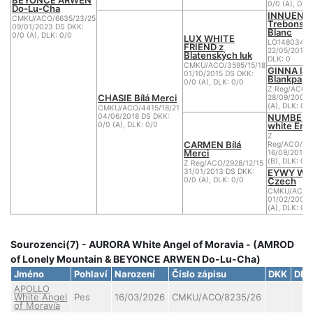
0/0 (A), DLK
Do-Lu-Cha
INNUENDO
CMKU/ACO/6635/23/25
Trebons B
09/01/2023 DS DKK:
Blanc
0/0 (A), DLK: 0/0
LUX WHITE
LO1480343
FRIEND z
22/05/2013 
Blatenských luk
DLK: 0
CMKU/ACO/3595/15/18
GINNA la
01/10/2015 DS DKK:
Blankpapil
0/0 (A), DLK: 0/0
Z Reg/ACO/2
CHASIE Bílá Merci
28/09/2008 
(A), DLK: 0/0
CMKU/ACO/4415/18/21
NUMBER O
04/06/2018 DS DKK:
white Ene
0/0 (A), DLK: 0/0
Z
CARMEN Bílá
Reg/ACO/281
Merci
16/08/2010 D
(B), DLK: 0/0
Z Reg/ACO/2928/12/15
EYWY Whit
31/01/2013 DS DKK:
Czech
0/0 (A), DLK: 0/0
CMKU/ACO/1
01/02/2007 
(A), DLK: 0/0
Sourozenci(7) - AURORA White Angel of Moravia - (AMROD
of Lonely Mountain & BEYONCE ARWEN Do-Lu-Cha)
Jméno
Pohlaví
Narození
Číslo zápisu
DKK
DLK
APOLLO
White Angel
Pes
16/03/2026
CMKU/ACO/8235/26
of Moravia