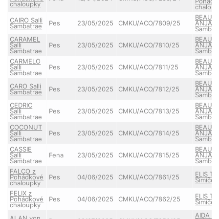
Pohádk
chaloupky
chalou
BEAUT
CAIRO Salli
Pes
23/05/2025
CMKU/ACO/7809/25
ANJA Sa
Sambatrae
Sambat
CARAMEL
BEAUT
Salli
Pes
23/05/2025
CMKU/ACO/7810/25
ANJA Sa
Sambatrae
Sambat
CARMELO
BEAUT
Salli
Pes
23/05/2025
CMKU/ACO/7811/25
ANJA Sa
Sambatrae
Sambat
BEAUT
CARO Salli
Pes
23/05/2025
CMKU/ACO/7812/25
ANJA Sa
Sambatrae
Sambat
CEDRIC
BEAUT
Salli
Pes
23/05/2025
CMKU/ACO/7813/25
ANJA Sa
Sambatrae
Sambat
COCONUT
BEAUT
Salli
Pes
23/05/2025
CMKU/ACO/7814/25
ANJA Sa
Sambatrae
Sambat
CASSIE
BEAUT
Salli
Fena
23/05/2025
CMKU/ACO/7815/25
ANJA Sa
Sambatrae
Sambat
FALCO z
ELIS T
Pohádkové
Pes
04/06/2025
CMKU/ACO/7861/25
Šimíček
chaloupky
FELIX z
ELIS T
Pohádkové
Pes
04/06/2025
CMKU/ACO/7862/25
Šimíček
chaloupky
AIDA z
ALAN von