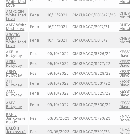
White Mad
Merci
Love
AMROXIN
CHEVA B
White Mad
Fena
16/11/2021
CMKU/ACO/6016/21/23
Merci
Love
AMY White
CHEVA B
Fena
16/11/2021
CMKU/ACO/6017/21
Mad Love
Merci
ARCTIC
LUMI
CHEVA B
Fena
16/11/2021
CMKU/ACO/6018/21
White Mad
Merci
Love
AKELA
KESSY
Pes
09/10/2022
CMKU/ACO/6526/22
Rubyday
Diavolo
AKIM
KESSY
Pes
09/10/2022
CMKU/ACO/6527/22
Rubyday
Diavolo
ARNY
KESSY
Pes
09/10/2022
CMKU/ACO/6528/22
Rubyday
Diavolo
ALI
KESSY
Fena
09/10/2022
CMKU/ACO/6531/22
Rubyday
Diavolo
AMA
KESSY
Fena
09/10/2022
CMKU/ACO/6529/22
Rubyday
Diavolo
AMY
KESSY
Fena
09/10/2022
CMKU/ACO/6530/22
Rubyday
Diavolo
BAK z
ENYA
Jankovské
Pes
03/05/2023
CMKU/ACO/6790/23
Donnev
osady
BALŮ z
ENYA
Jankovské
Pes
03/05/2023
CMKU/ACO/6791/23
Donnev