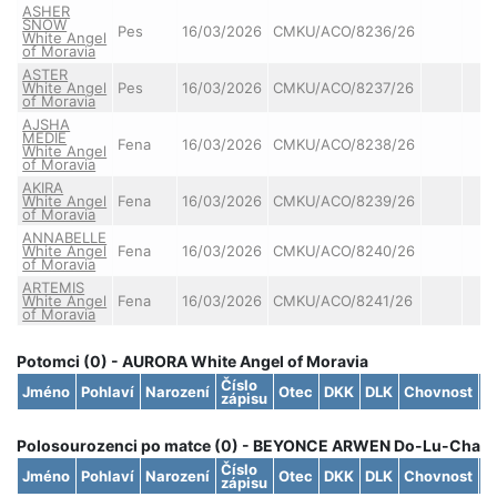
ASHER
SNOW
Pes
16/03/2026
CMKU/ACO/8236/26
White Angel
of Moravia
ASTER
White Angel
Pes
16/03/2026
CMKU/ACO/8237/26
of Moravia
AJSHA
MEDIE
Fena
16/03/2026
CMKU/ACO/8238/26
White Angel
of Moravia
AKIRA
White Angel
Fena
16/03/2026
CMKU/ACO/8239/26
of Moravia
ANNABELLE
White Angel
Fena
16/03/2026
CMKU/ACO/8240/26
of Moravia
ARTEMIS
White Angel
Fena
16/03/2026
CMKU/ACO/8241/26
of Moravia
Potomci (0) - AURORA White Angel of Moravia
Číslo
Jméno
Pohlaví
Narození
Otec
DKK
DLK
Chovnost
S
zápisu
Polosourozenci po matce (0) - BEYONCE ARWEN Do-Lu-Cha
Číslo
Jméno
Pohlaví
Narození
Otec
DKK
DLK
Chovnost
S
zápisu