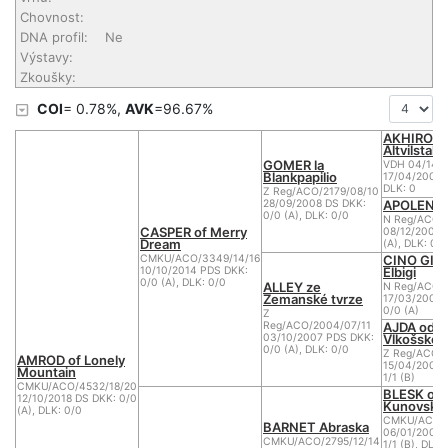
Chovnost:
DNA profil:
Ne
Výstavy:
Zkoušky:
COI
= 0.78%,
AVK
=96.67%
AKHIRO v
Altvilstal
GOMER la
VDH 04/148
Blankpapilio
17/04/2004 
DLK: 0
Z Reg/ACO/2179/08/10
APOLENA 
28/09/2008 DS DKK:
0/0 (A), DLK: 0/0
N Reg/ACO/1
CASPER of Merry
08/12/2002 
Dream
(A), DLK: 0/0
CINO GI
CMKU/ACO/3349/14/16
Elbigi
10/10/2014 PDS DKK:
0/0 (A), DLK: 0/0
ALLEY ze
N Reg/ACO/8
Zemanské tvrze
17/03/2001 
0/0 (A)
Z
AJDA od
Reg/ACO/2004/07/11
Vlkošskéh
03/10/2007 PDS DKK:
0/0 (A), DLK: 0/0
Z Reg/ACO/
AMROD of Lonely
15/04/2003 
Mountain
1/1 (B)
CMKU/ACO/4532/18/20
BLESK od
12/10/2018 DS DKK: 0/0
Kunovskéh
(A), DLK: 0/0
CMKU/ACO/1
BARNET Abraska
06/01/2007 
CMKU/ACO/2795/12/14
1/1 (B), DLK: