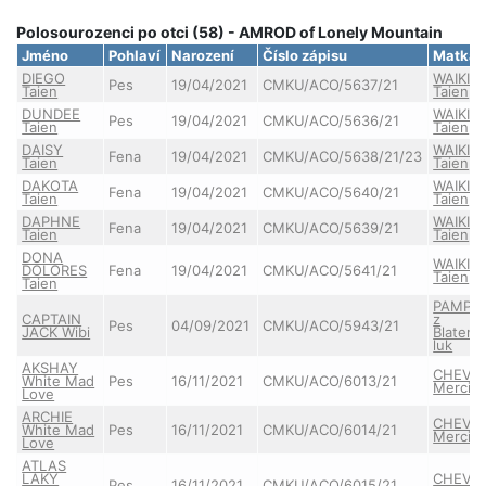
Polosourozenci po otci (58) - AMROD of Lonely Mountain
Jméno
Pohlaví
Narození
Číslo zápisu
Matka
DIEGO
WAIKIKI
Pes
19/04/2021
CMKU/ACO/5637/21
Taien
Taien
DUNDEE
WAIKIKI
Pes
19/04/2021
CMKU/ACO/5636/21
Taien
Taien
DAISY
WAIKIKI
Fena
19/04/2021
CMKU/ACO/5638/21/23
Taien
Taien
DAKOTA
WAIKIKI
Fena
19/04/2021
CMKU/ACO/5640/21
Taien
Taien
DAPHNE
WAIKIKI
Fena
19/04/2021
CMKU/ACO/5639/21
Taien
Taien
DONA
WAIKIKI
DOLORES
Fena
19/04/2021
CMKU/ACO/5641/21
Taien
Taien
PAMPEL
CAPTAIN
z
Pes
04/09/2021
CMKU/ACO/5943/21
JACK Wibi
Blatens
luk
AKSHAY
CHEVA B
White Mad
Pes
16/11/2021
CMKU/ACO/6013/21
Merci
Love
ARCHIE
CHEVA B
White Mad
Pes
16/11/2021
CMKU/ACO/6014/21
Merci
Love
ATLAS
LAKY
CHEVA B
Pes
16/11/2021
CMKU/ACO/6015/21