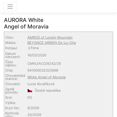
AURORA White
Angel of Moravia
Otec:
AMROD of Lonely Mountain
Matka:
BEYONCE ARWEN Do-Lu-Cha
Fena
Pohlaví:
Datum
16/03/2026
narození:
Číslo
CMKU/ACO/8242/26
zápisu:
Chip:
941000032325668
Chovatelská
White Angel of Moravia
stanice:
Chovatel:
Lucie Kovaříková
Země
Česká republika
původu:
Srst:
DS
Výška:
Krycí list:
8/2026
Kontrola
20/2026
vrhu: