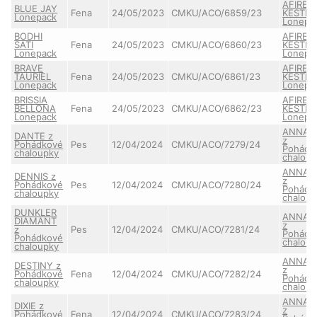
AFIRE
BLUE JAY
Fena
24/05/2023
CMKU/ACO/6859/23
KESTRE
Lonepack
Lonepa
BODHI
AFIRE
SATI
Fena
24/05/2023
CMKU/ACO/6860/23
KESTRE
Lonepack
Lonepa
BRAVE
AFIRE
TAURIEL
Fena
24/05/2023
CMKU/ACO/6861/23
KESTRE
Lonepack
Lonepa
BRISSIA
AFIRE
BELLONA
Fena
24/05/2023
CMKU/ACO/6862/23
KESTRE
Lonepack
Lonepa
ANNAB
DANTE z
z
Pohádkové
Pes
12/04/2024
CMKU/ACO/7279/24
Pohádk
chaloupky
chalou
ANNAB
DENNIS z
z
Pohádkové
Pes
12/04/2024
CMKU/ACO/7280/24
Pohádk
chaloupky
chalou
DUNKLER
ANNAB
DIAMANT
z
z
Pes
12/04/2024
CMKU/ACO/7281/24
Pohádk
Pohádkové
chalou
chaloupky
ANNAB
DESTINY z
z
Pohádkové
Fena
12/04/2024
CMKU/ACO/7282/24
Pohádk
chaloupky
chalou
ANNAB
DIXIE z
z
Pohádkové
Fena
12/04/2024
CMKU/ACO/7283/24