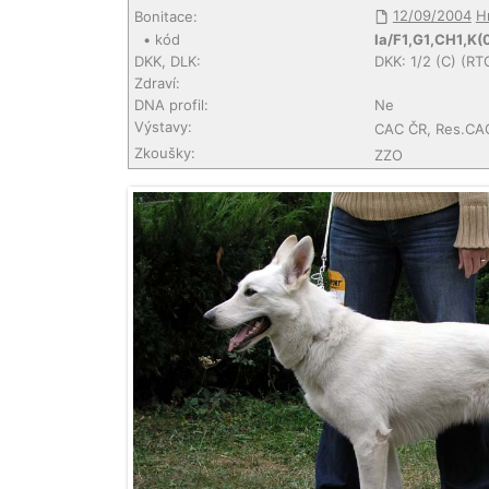
12/09/2004
H
Bonitace:
• kód
Ia/F1,G1,CH1,K(
DKK, DLK:
DKK: 1/2 (C) (RT
Zdraví:
DNA profil:
Ne
Výstavy:
CAC ČR, Res.CAC
Zkoušky:
ZZO