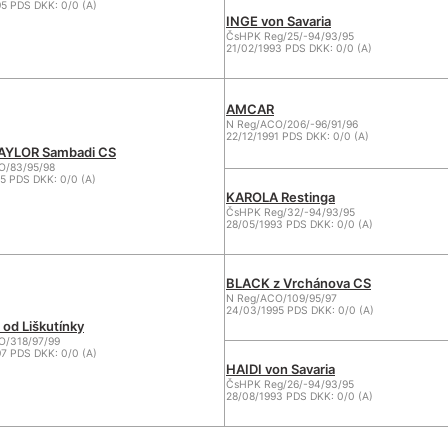
5 PDS DKK: 0/0 (A)
INGE von Savaria
ČsHPK Reg/25/-94/93/95
21/02/1993 PDS DKK: 0/0 (A)
AMCAR
N Reg/ACO/206/-96/91/96
22/12/1991 PDS DKK: 0/0 (A)
AYLOR Sambadi CS
O/83/95/98
5 PDS DKK: 0/0 (A)
KAROLA Restinga
ČsHPK Reg/32/-94/93/95
28/05/1993 PDS DKK: 0/0 (A)
BLACK z Vrchánova CS
N Reg/ACO/109/95/97
24/03/1995 PDS DKK: 0/0 (A)
od Liškutínky
O/318/97/99
7 PDS DKK: 0/0 (A)
HAIDI von Savaria
ČsHPK Reg/26/-94/93/95
28/08/1993 PDS DKK: 0/0 (A)