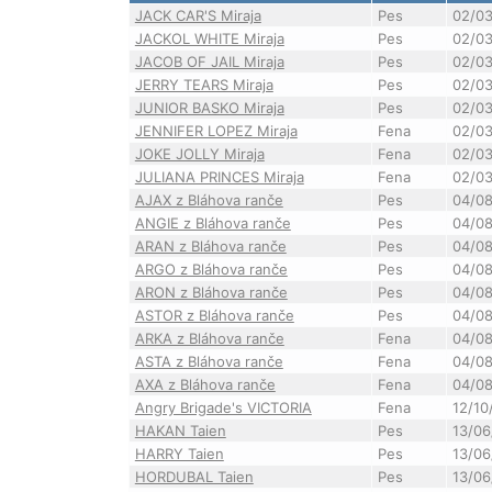
JACK CAR'S Miraja
Pes
02/0
JACKOL WHITE Miraja
Pes
02/0
JACOB OF JAIL Miraja
Pes
02/0
JERRY TEARS Miraja
Pes
02/0
JUNIOR BASKO Miraja
Pes
02/0
JENNIFER LOPEZ Miraja
Fena
02/0
JOKE JOLLY Miraja
Fena
02/0
JULIANA PRINCES Miraja
Fena
02/0
AJAX z Bláhova ranče
Pes
04/0
ANGIE z Bláhova ranče
Pes
04/0
ARAN z Bláhova ranče
Pes
04/0
ARGO z Bláhova ranče
Pes
04/0
ARON z Bláhova ranče
Pes
04/0
ASTOR z Bláhova ranče
Pes
04/0
ARKA z Bláhova ranče
Fena
04/0
ASTA z Bláhova ranče
Fena
04/0
AXA z Bláhova ranče
Fena
04/0
Angry Brigade's VICTORIA
Fena
12/10
HAKAN Taien
Pes
13/06
HARRY Taien
Pes
13/06
HORDUBAL Taien
Pes
13/06