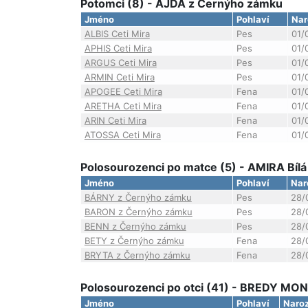
Potomci (8) - AJDA z Černýho zámku
Jméno
Pohlaví
Nar
ALBIS Ceti Mira
Pes
01/
APHIS Ceti Mira
Pes
01/
ARGUS Ceti Mira
Pes
01/
ARMIN Ceti Mira
Pes
01/
APOGEE Ceti Mira
Fena
01/
ARETHA Ceti Mira
Fena
01/
ARIN Ceti Mira
Fena
01/
ATOSSA Ceti Mira
Fena
01/
Polosourozenci po matce (5) - AMIRA Bílá
Jméno
Pohlaví
Nar
BÁRNY z Černýho zámku
Pes
28/
BARON z Černýho zámku
Pes
28/
BENN z Černýho zámku
Pes
28/
BETY z Černýho zámku
Fena
28/
BRYTA z Černýho zámku
Fena
28/
Polosourozenci po otci (41) - BREDY MON
Jméno
Pohlaví
Naro