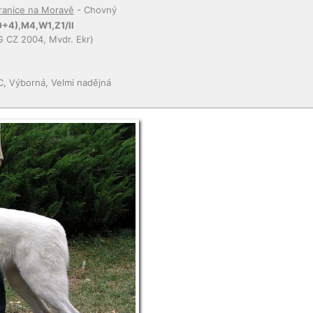
ranice na Moravě
- Chovný
0+4),M4,W1,Z1/II
G CZ 2004, Mvdr. Ekr)
, Výborná, Velmi nadějná