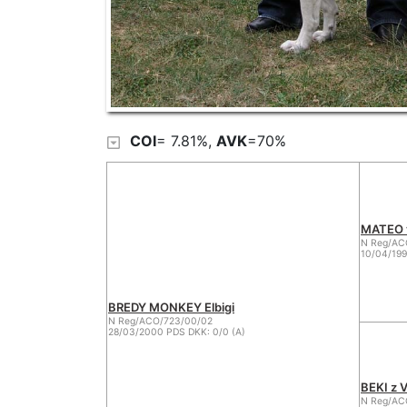
COI
= 7.81%,
AVK
=70%
MATEO v
N Reg/AC
10/04/199
BREDY MONKEY Elbigi
N Reg/ACO/723/00/02
28/03/2000 PDS DKK: 0/0 (A)
BEKI z 
N Reg/AC