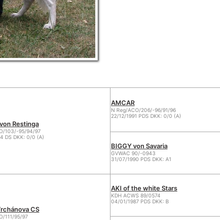
AMCAR
N Reg/ACO/206/-96/91/96
22/12/1991 PDS DKK: 0/0 (A)
on Restinga
O/103/-95/94/97
4 DS DKK: 0/0 (A)
BIGGY von Savaria
GVWAC 90/-0943
31/07/1990 PDS DKK: A1
AKI of the white Stars
KDH ACWS 89/0574
04/01/1987 PDS DKK: B
Vrchánova CS
O/111/95/97