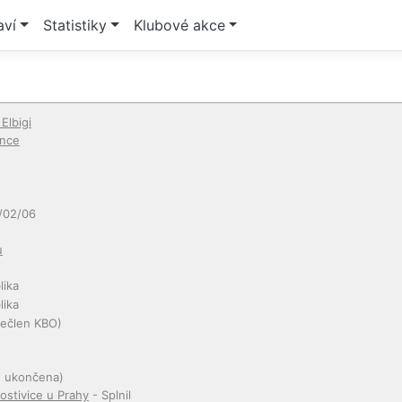
aví
Statistiky
Klubové akce
lbigi
ance
/02/06
u
lika
lika
ečlen KBO)
e ukončena)
ostivice u Prahy
- Splnil