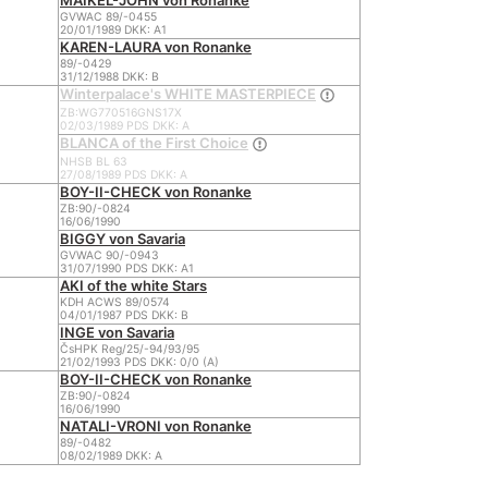
MAIKEL-JOHN von Ronanke
GVWAC 89/-0455
20/01/1989 DKK: A1
KAREN-LAURA von Ronanke
89/-0429
31/12/1988 DKK: B
Winterpalace's WHITE MASTERPIECE
ZB:WG770516GNS17X
02/03/1989 PDS DKK: A
BLANCA of the First Choice
NHSB BL 63
27/08/1989 PDS DKK: A
BOY-II-CHECK von Ronanke
ZB:90/-0824
16/06/1990
BIGGY von Savaria
GVWAC 90/-0943
31/07/1990 PDS DKK: A1
AKI of the white Stars
KDH ACWS 89/0574
04/01/1987 PDS DKK: B
INGE von Savaria
ČsHPK Reg/25/-94/93/95
21/02/1993 PDS DKK: 0/0 (A)
BOY-II-CHECK von Ronanke
ZB:90/-0824
16/06/1990
NATALI-VRONI von Ronanke
89/-0482
08/02/1989 DKK: A