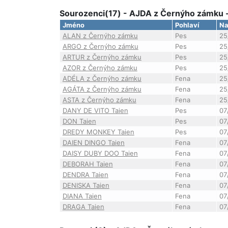
Sourozenci(17) - AJDA z Černýho zámku 
Jméno
Pohlaví
Na
ALAN z Černýho zámku
Pes
25
ARGO z Černýho zámku
Pes
25
ARTUR z Černýho zámku
Pes
25
AZOR z Černýho zámku
Pes
25
ADÉLA z Černýho zámku
Fena
25
AGÁTA z Černýho zámku
Fena
25
ASTA z Černýho zámku
Fena
25
DANY DE VITO Taien
Pes
07
DON Taien
Pes
07
DREDY MONKEY Taien
Pes
07
DAIEN DINGO Taien
Fena
07
DAISY DUBY DOO Taien
Fena
07
DEBORAH Taien
Fena
07
DENDRA Taien
Fena
07
DENISKA Taien
Fena
07
DIANA Taien
Fena
07
DRAGA Taien
Fena
07