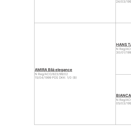
24/03/199
HANS T
N Reg/AC
30/01/199
AMIRA Bílá elegance
N Reg/ACO/623/99/02
15/04/1999 PDS DKK: 1/0 (B)
BIANCA 
N Reg/AC
05/03/199