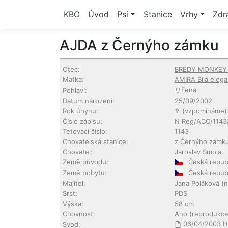
KBO
Úvod
Psi
Stanice
Vrhy
Zdr
AJDA z Černýho zámku
Otec:
BREDY MONKEY E
Matka:
AMIRA Bílá eleg
Fena
Pohlaví:
Datum narození:
25/09/2002
Rok úhynu:
✞ (vzpomínáme)
Číslo zápisu:
N Reg/ACO/1143
Tetovací číslo:
1143
Chovatelská stanice:
z Černýho zámk
Chovatel:
Jaroslav Smola
Země původu:
Česká repub
Země pobytu:
Česká repub
Majitel:
Jana Poláková
(n
Srst:
PDS
Výška:
58 cm
Chovnost:
Ano (reprodukc
06/04/2003
H
Svod: