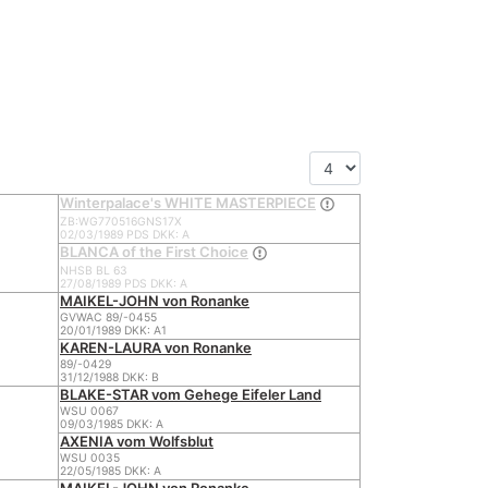
Winterpalace's WHITE MASTERPIECE
ZB:WG770516GNS17X
02/03/1989 PDS DKK: A
BLANCA of the First Choice
NHSB BL 63
27/08/1989 PDS DKK: A
MAIKEL-JOHN von Ronanke
GVWAC 89/-0455
20/01/1989 DKK: A1
KAREN-LAURA von Ronanke
89/-0429
31/12/1988 DKK: B
BLAKE-STAR vom Gehege Eifeler Land
WSU 0067
09/03/1985 DKK: A
AXENIA vom Wolfsblut
WSU 0035
22/05/1985 DKK: A