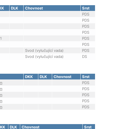
KK
DLK
Chovnost
Srst
PDS
PDS
PDS
PDS
1
PDS
PDS
Svod (vylučující vada)
PDS
Svod (vylučující vada)
DS
DKK
DLK
Chovnost
Srst
am
PDS
am
PDS
am
PDS
am
PDS
am
PDS
KK
DLK
Chovnost
Srst