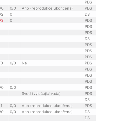
PDS
/0
0/0
Ano (reprodukce ukončena)
PDS
/2
0
DS
/3
0
PDS
PDS
PDS
DS
PDS
PDS
PDS
/0
0/0
Ne
PDS
PDS
PDS
PDS
/0
0/0
PDS
Svod (vylučující vada)
PDS
DS
/1
0/0
Ano (reprodukce ukončena)
PDS
/0
0/0
Ano (reprodukce ukončena)
DS
DS