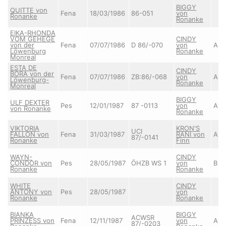
BIGGY
QUITTE von
Fena
18/03/1986
86-051
von
Ronanke
Ronanke
EIKA-RHONDA
VOM GEHEGE
CINDY
von der
Fena
07/07/1986
D 86/-070
von
A
Löwenburg
Ronanke
Monreal
ESTA DE
CINDY
BORA von der
Fena
07/07/1986
ZB:86/-068
von
A
Löwenburg-
Ronanke
Monreal
BIGGY
ULF DEXTER
Pes
12/01/1987
87 -0113
von
A1/
von Ronanke
Ronanke
VIKTORIA
KRON'S
UCI
FALLON von
Fena
31/03/1987
RANI von
A1/
87/-0141
Ronanke
Finn
WAYN-
CINDY
CONDOR von
Pes
28/05/1987
ÖHZB WS 1
von
B
Ronanke
Ronanke
WHITE
CINDY
ANTONY von
Pes
28/05/1987
von
Ronanke
Ronanke
BIANKA
BIGGY
ACWSR
PRINZESS von
Fena
12/11/1987
von
A1
87/-0203