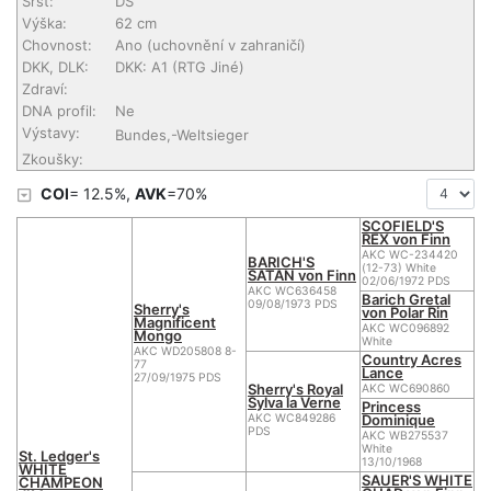
Srst:
DS
Výška:
62 cm
Chovnost:
Ano (uchovnění v zahraničí)
DKK, DLK:
DKK: A1 (RTG Jiné)
Zdraví:
DNA profil:
Ne
Výstavy:
Bundes,-Weltsieger
Zkoušky:
COI
= 12.5%,
AVK
=70%
SCOFIELD'S
REX von Finn
AKC WC-234420
BARICH'S
(12-73) White
SATAN von Finn
02/06/1972 PDS
AKC WC636458
Barich Gretal
09/08/1973 PDS
Sherry's
von Polar Rin
Magnificent
AKC WC096892
Mongo
White
AKC WD205808 8-
Country Acres
77
Lance
27/09/1975 PDS
Sherry's Royal
AKC WC690860
Sylva la Verne
Princess
Dominique
AKC WC849286
PDS
AKC WB275537
White
St. Ledger's
13/10/1968
WHITE
SAUER'S WHITE
CHAMPEON