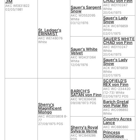
CHAD von Finn
JIM
AKC WD110247
AKC WE831822
Sauer's Sargent
White
02/05/1981
Snow
20/04/1975
AKC WD552095
Sauer's Lady
White
Snow
03/12/1976
ACK WC976859
St. Ledger's
White
ERINMIST
02/01/1975
SAUER'S WHITE
AKC WE148076
CHAD von Finn
White
AKC WD110247
Sauer's White
White
Velvet
20/04/1975
AKC WD431364
Sauer's Lady
White
Snow
12/06/1976
ACK WC976859
White
02/01/1975
SCOFIELD'S
REX von Finn
AKC WC-234420
BARICH'S
(12-73) White
SATAN von Finn
02/06/1972 PDS
AKC WC636458
Barich Gretal
09/08/1973 PDS
Sherry's
von Polar Rin
Magnificent
AKC WC096892
Mongo
White
AKC WD205808 8-
Country Acres
77
Lance
27/09/1975 PDS
Sherry's Royal
AKC WC690860
Sylva la Verne
Princess
Dominique
AKC WC849286
PDS