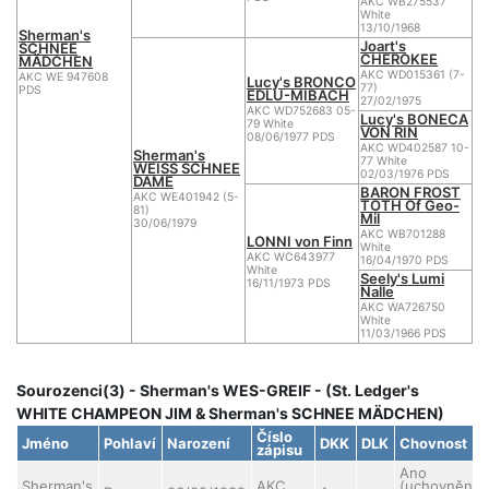
AKC WB275537
White
13/10/1968
Sherman's
Joart's
SCHNEE
CHEROKEE
MÄDCHEN
AKC WD015361 (7-
AKC WE 947608
Lucy's BRONCO
77)
PDS
EDLU-MIBACH
27/02/1975
AKC WD752683 05-
Lucy's BONECA
79 White
VON RIN
08/06/1977 PDS
AKC WD402587 10-
Sherman's
77 White
WEISS SCHNEE
02/03/1976 PDS
DAME
BARON FROST
AKC WE401942 (5-
TOTH Of Geo-
81)
Mil
30/06/1979
AKC WB701288
LONNI von Finn
White
AKC WC643977
16/04/1970 PDS
White
Seely's Lumi
16/11/1973 PDS
Nalle
AKC WA726750
White
11/03/1966 PDS
Sourozenci(3) - Sherman's WES-GREIF - (St. Ledger's
WHITE CHAMPEON JIM & Sherman's SCHNEE MÄDCHEN)
Číslo
Jméno
Pohlaví
Narození
DKK
DLK
Chovnost
zápisu
Ano
Sherman's
AKC
(uchovnění