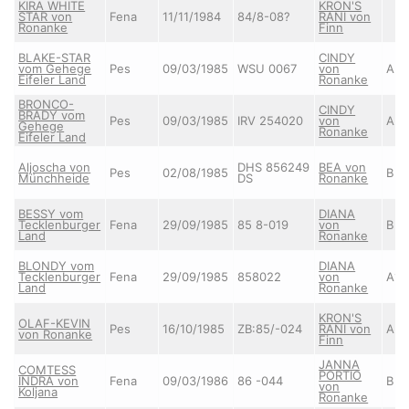
KIRA WHITE
KRON'S
STAR von
Fena
11/11/1984
84/8-08?
RANI von
Ronanke
Finn
BLAKE-STAR
CINDY
vom Gehege
Pes
09/03/1985
WSU 0067
von
A
Eifeler Land
Ronanke
BRONCO-
CINDY
BRADY vom
Pes
09/03/1985
IRV 254020
von
A2
Gehege
Ronanke
Eifeler Land
Aljoscha von
DHS 856249
BEA von
Pes
02/08/1985
B
Münchheide
DS
Ronanke
BESSY vom
DIANA
Tecklenburger
Fena
29/09/1985
85 8-019
von
B
Land
Ronanke
BLONDY vom
DIANA
Tecklenburger
Fena
29/09/1985
858022
von
A1
Land
Ronanke
KRON'S
OLAF-KEVIN
Pes
16/10/1985
ZB:85/-024
RANI von
A3
von Ronanke
Finn
JANNA
COMTESS
PORTIO
INDRA von
Fena
09/03/1986
86 -044
B
von
Koljana
Ronanke