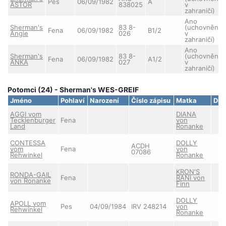
Pes
06/09/1982
A
ASTOR
838025
v
zahraničí)
Ano
Sherman's
83 8-
(uchovnění
Fena
06/09/1982
B1/2
Angie
026
v
zahraničí)
Ano
Sherman's
83 8-
(uchovnění
Fena
06/09/1982
A1/2
ANKA
027
v
zahraničí)
Potomci (24) - Sherman's WES-GREIF
Jméno
Pohlaví
Narození
Číslo zápisu
Matka
DK
AGGI vom
DIANA
Tecklenburger
Fena
von
Land
Ronanke
CONTESSA
DOLLY
ACDH
vom
Fena
von
07086
Rehwinkel
Ronanke
KRON'S
RONDA-GAIL
Fena
RANI von
von Ronanke
Finn
DOLLY
APOLL vom
Pes
04/09/1984
IRV 248214
von
Rehwinkel
Ronanke