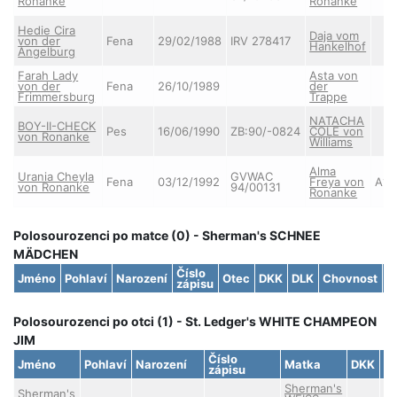
Ronanke
Ronanke
Hedie Cira
Daja vom
von der
Fena
29/02/1988
IRV 278417
Hankelhof
Angelburg
Farah Lady
Asta von
von der
Fena
26/10/1989
der
Frimmersburg
Trappe
NATACHA
BOY-II-CHECK
Pes
16/06/1990
ZB:90/-0824
COLE von
von Ronanke
Williams
Alma
Urania Cheyla
GVWAC
Fena
03/12/1992
Freya von
A1/
von Ronanke
94/00131
Ronanke
Polosourozenci po matce (0) - Sherman's SCHNEE
MÄDCHEN
Číslo
Jméno
Pohlaví
Narození
Otec
DKK
DLK
Chovnost
S
zápisu
Polosourozenci po otci (1) - St. Ledger's WHITE CHAMPEON
JIM
Číslo
Jméno
Pohlaví
Narození
Matka
DKK
D
zápisu
Sherman's
Sherman's