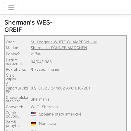
Sherman's WES-
GREIF
Otec:
St. Ledger's WHITE CHAMPEON JIM
Matka:
Sherman's SCHNEE MÄDCHEN
Pes
Pohlaví:
Datum
04/04/1983
narození:
Rok úhynu:
✞ (vzpomínáme)
Číslo
zápisu:
Číslo
importu/Cizí
87/-0152 / 244802 AKC D167261
PK:
Chovatelská
Sherman's
stanice:
Chovatel:
W+G. Sherman
Země
Spojené státy americké
původu:
Země
Německo
pobytu: