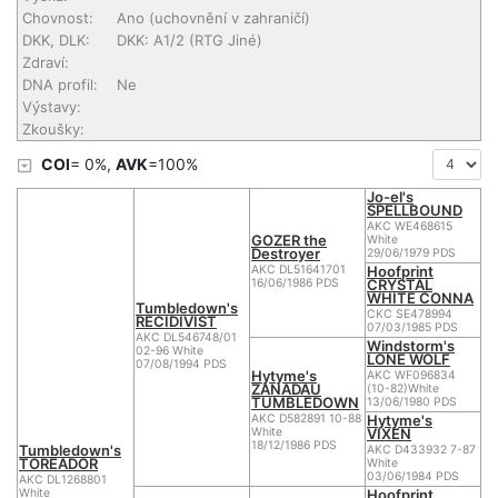
Chovnost:
Ano (uchovnění v zahraničí)
DKK, DLK:
DKK: A1/2 (RTG Jiné)
Zdraví:
DNA profil:
Ne
Výstavy:
Zkoušky:
COI
= 0%,
AVK
=100%
Jo-el's
SPELLBOUND
AKC WE468615
GOZER the
White
Destroyer
29/06/1979 PDS
Hoofprint
AKC DL51641701
CRYSTAL
16/06/1986 PDS
WHITE CONNA
Tumbledown's
CKC SE478994
RECIDIVIST
07/03/1985 PDS
AKC DL546748/01
Windstorm's
02-96 White
LONE WOLF
07/08/1994 PDS
Hytyme's
AKC WF096834
ZANADAU
(10-82)White
TUMBLEDOWN
13/06/1980 PDS
Hytyme's
AKC D582891 10-88
VIXEN
White
18/12/1986 PDS
Tumbledown's
AKC D433932 7-87
TOREADOR
White
03/06/1984 PDS
AKC DL1268801
Hoofprint
White