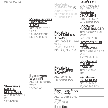
LANCELOT
06/10/1997 DS
Hoofprint
CKC TW590231
SUNDANCE
15/11/1986 PDS
CKC VU727016
Hoofprint
DL37638001 12-91
CHARLENE
23/11/1988 PDS
Moonshadow's
CKC SE485592
Charisma of
07/03/1985 PDS
TDWC
Regalwise
KLONE RANGER
AKC DL41167506
11-93
Regalwise
AKC D666227 9-89
14/01/1992 PDS
REMEMBER ME
White
DKK: A, DLK: 0
ALWAYS
22/10/1987 PDS
Hytyme's ZION
AKC D954342 12-91
ROSE
White
REGALWISE
10/02/1990 PDS
DKK: A2, DLK: 0/0
AKC D570957 01-89
White
18/12/1986 PDS
Regalwise J
KOENIG'S
KASSIDY
Regalwise
PLAYCLIFFS
AKC D509943
ROWDY
PDS
Buster vom
Regalwise
AKC D946482
Wytecliff
IDEAL REKA
16/10/1989 PDS
AKC DL36302402
AKC D414745
White
Shewana's
10/09/1985 PDS
14/02/1991
RASCAL
Plowmans Pride
REGALWISE
of Cloverly
AKC DL66167705
AKC D709558 2-90
WH
White
16/04/1996
01/03/1988
Bear Rex