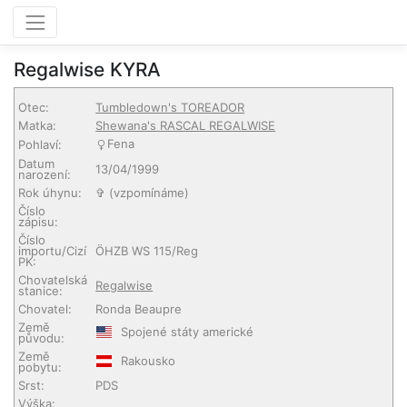
Regalwise KYRA
Otec:
Tumbledown's TOREADOR
Matka:
Shewana's RASCAL REGALWISE
Fena
Pohlaví:
Datum
13/04/1999
narození:
Rok úhynu:
✞ (vzpomínáme)
Číslo
zápisu:
Číslo
importu/Cizí
ÖHZB WS 115/Reg
PK:
Chovatelská
Regalwise
stanice:
Chovatel:
Ronda Beaupre
Země
Spojené státy americké
původu:
Země
Rakousko
pobytu:
Srst:
PDS
Výška: