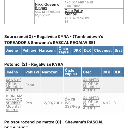
AKC D649461 11-88
Nikki Queen of
01/01/1987
Bippus
Cleo Patty
AKC DL38586205
Montel
10/06/1991
AKC D783767 09-
89
Sourozenci(0) - Regalwise KYRA - (Tumbledown's
TOREADOR & Shewana's RASCAL REGALWISE)
Číslo
Jméno
Pohlaví
Narození
DKK
DLK
Chovnost
Srst
zápisu
Potomci (2) - Regalwise KYRA
Číslo
Jméno
Pohlaví
Narození
Otec
DKK
DLK
Ch
zápisu
XANA of
QUANTO
A
White
of White
(u
Fena
Mountain
Mountain
v
Austria
Austria
za
X-DREAM
QUANTO
A
AMAROQ
ÖHZB
of White
(u
of White
Pes
12/03/2001
WS
A1/2
0
Mountain
v
Mountain
333/Reg
Austria
za
Austria
Polosourozenci po matce (0) - Shewana's RASCAL
REGALWISE