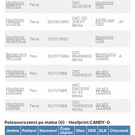
Hoofprint
CKC
Hoofprint
Fena
RIPPLES
QE351976
ITSA
CKC QQ
Hoofprint
KATRI von
Fena
26/08/1983
378311
A1
UTOPIA
Finn
White
Hoofprint
Hoofprint
Fena
13/12/1983
ROMANCE
ITSA
CKC
Bergeron's
McIntosh's
Pes
30/07/1984
RN494950
A
PATTON
TASHA
White
Hoofprint
CKC
Jo-el's
Pes
15/11/1986
LANCELOT
TW590231
TEZRHA
AKC
Hoofprint
D803506
Jo-el's
Pes
15/11/1986
LANCER
01-92
TEZRHA
White
CKC
Hoofprint
Jo-el's
Fena
15/11/1986
TW590234
LANNA
TEZRHA
White
Polosourozenci po matce (0) - Hoofprint CANDY-O
Číslo
Jméno
Pohlaví
Narození
Otec
DKK
DLK
Chovnost
S
zápisu