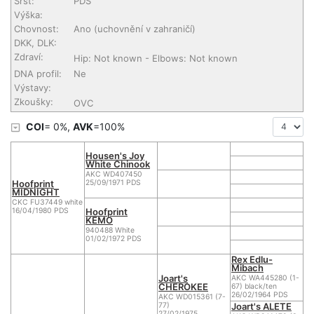
Srst:
PDS
Výška:
Chovnost:
Ano (uchovnění v zahraničí)
DKK, DLK:
Zdraví:
Hip: Not known - Elbows: Not known
DNA profil:
Ne
Výstavy:
Zkoušky:
OVC
COI
= 0%,
AVK
=100%
Housen's Joy
White Chinook
AKC WD407450
Hoofprint
25/09/1971 PDS
MIDNIGHT
CKC FU37449 white
Hoofprint
16/04/1980 PDS
KEMO
940488 White
01/02/1972 PDS
Rex Edlu-
Mibach
Joart's
AKC WA445280 (1-
CHEROKEE
67) black/ten
26/02/1964 PDS
AKC WD015361 (7-
Joart's ALETE
77)
27/02/1975