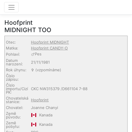
Hoofprint
MIDNIGHT TOO
Otec:
Hoofprint MIDNIGHT
Matka:
Hoofprint CANDY-O
Pes
Pohlaví:
Datum
21/11/1981
narození:
Rok úhynu:
✞ (vzpomínáme)
Číslo
zápisu:
Číslo
importu/Cizí
CKC NW315379 /D661104 7-88
PK:
Chovatelská
Hoofprint
stanice:
Chovatel:
Joanne Chanyi
Země
Kanada
původu:
Země
Kanada
pobytu: