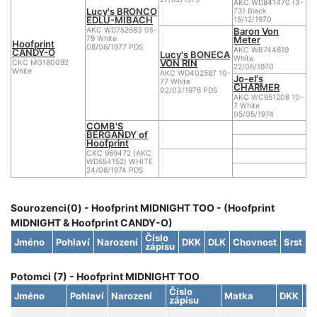
AKC WD841470 (3-
Lucy's BRONCO
73) Black
EDLU-MIBACH
15/12/1970
Baron Von
AKC WD752683 05-
Meter
79 White
Hoofprint
08/06/1977 PDS
AKC WB744819
CANDY-O
Lucy's BONECA
White
VON RIN
CKC MG180092
22/06/1970
White
AKC WD402587 10-
Jo-el's
77 White
CHARMER
02/03/1976 PDS
AKC WC951208 10-
7 White
05/05/1974
COMB'S
BERGANDY of
Hoofprint
CKC 969472 (AKC
WD554152) WHITE
24/08/1974 PDS
Sourozenci(0) - Hoofprint MIDNIGHT TOO - (Hoofprint
MIDNIGHT & Hoofprint CANDY-O)
Číslo
Jméno
Pohlaví
Narození
DKK
DLK
Chovnost
Srst
zápisu
Potomci (7) - Hoofprint MIDNIGHT TOO
Číslo
Jméno
Pohlaví
Narození
Matka
DKK
D
zápisu