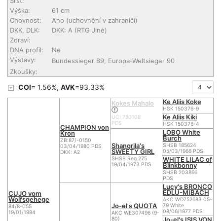
Srst:
Výška:
61 cm
Chovnost:
Ano (uchovnění v zahraničí)
DKK, DLK:
DKK: A (RTG Jiné)
Zdraví:
DNA profil:
Ne
Výstavy:
Bundessieger 89, Europa-Weltsieger 90
Zkoušky:
COI
= 1.56%,
AVK
=93.33%
Ke Aliis Koke
Kokes Mahalo
HSK 150376-9
Ke Aliis Kiki
UCI 780108
PDS
HSK 150376-4
CHAMPION von
LOBO White
Kron
Burch
ZB:87/-0150
Shangrila's
SHSB 185624
03/04/1980 PDS
SWEETY GIRL
05/03/1966 PDS
DKK: A2
WHITE LILAC of
SHSB Reg 275
Blinkbonny
19/04/1973 PDS
SHSB 203866
PDS
Lucy's BRONCO
EDLU-MIBACH
CUJO vom
Wolfsgehege
AKC WD752683 05-
Jo-el's QUOTA
79 White
84/8-055
08/06/1977 PDS
19/01/1984
AKC WE307496 (9-
Jo-el's ISIS VON
80)