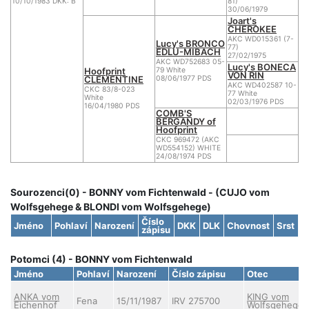
10/10/1983 DKK: B
81)
30/06/1979
Joart's
CHEROKEE
AKC WD015361 (7-
Lucy's BRONCO
77)
EDLU-MIBACH
27/02/1975
AKC WD752683 05-
Lucy's BONECA
Hoofprint
79 White
VON RIN
CLEMENTINE
08/06/1977 PDS
AKC WD402587 10-
CKC 83/8-023
77 White
White
02/03/1976 PDS
16/04/1980 PDS
COMB'S
BERGANDY of
Hoofprint
CKC 969472 (AKC
WD554152) WHITE
24/08/1974 PDS
Sourozenci(0) - BONNY vom Fichtenwald - (CUJO vom
Wolfsgehege & BLONDI vom Wolfsgehege)
Číslo
Jméno
Pohlaví
Narození
DKK
DLK
Chovnost
Srst
zápisu
Potomci (4) - BONNY vom Fichtenwald
Jméno
Pohlaví
Narození
Číslo zápisu
Otec
ANKA vom
KING vom
Fena
15/11/1987
IRV 275700
Eichenhof
Wolfsgehege