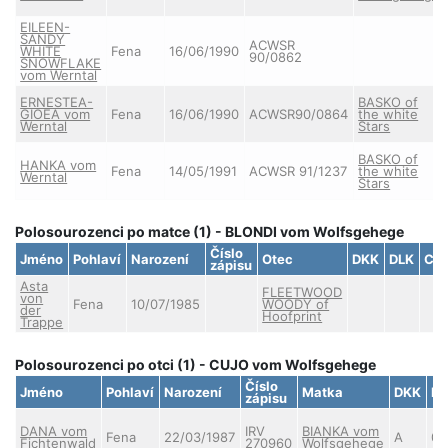
EILEEN-
SANDY
ACWSR
WHITE
Fena
16/06/1990
90/0862
SNOWFLAKE
vom Werntal
ERNESTEA-
BASKO of
GIOEA vom
Fena
16/06/1990
ACWSR90/0864
the white
Werntal
Stars
BASKO of
HANKA vom
Fena
14/05/1991
ACWSR 91/1237
the white
Werntal
Stars
Polosourozenci po matce (1) - BLONDI vom Wolfsgehege
Číslo
Jméno
Pohlaví
Narození
Otec
DKK
DLK
Cho
zápisu
Asta
FLEETWOOD
von
Fena
10/07/1985
WOODY of
der
Hoofprint
Trappe
Polosourozenci po otci (1) - CUJO vom Wolfsgehege
Číslo
Jméno
Pohlaví
Narození
Matka
DKK
DL
zápisu
DANA vom
IRV
BIANKA vom
Fena
22/03/1987
A
0
Fichtenwald
270960
Wolfsgehege