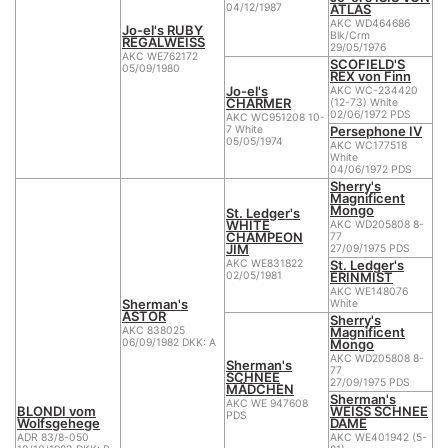
ATLAS
04/12/1987
AKC WD464686
Jo-el's RUBY
Blk/Crm
REGALWEISS
29/05/1976
AKC WE762172
SCOFIELD'S
05/09/1980
REX von Finn
Jo-el's
AKC WC-234420
CHARMER
(12-73) White
02/06/1972 PDS
AKC WC951208 10-
Persephone IV
7 White
05/05/1974
AKC WC177518
White
04/06/1972 PDS
Sherry's
Magnificent
Mongo
St. Ledger's
WHITE
AKC WD205808 8-
CHAMPEON
77
JIM
27/09/1975 PDS
St. Ledger's
AKC WE831822
ERINMIST
02/05/1981
AKC WE148076
Sherman's
White
ASTOR
Sherry's
Magnificent
AKC 838025
Mongo
06/09/1982 DKK: A
AKC WD205808 8-
Sherman's
77
SCHNEE
27/09/1975 PDS
MÄDCHEN
Sherman's
AKC WE 947608
BLONDI vom
WEISS SCHNEE
PDS
Wolfsgehege
DAME
ADR 83/8-050
AKC WE401942 (5-