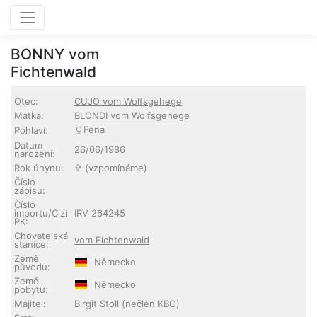
BONNY vom
Fichtenwald
Otec:
CUJO vom Wolfsgehege
Matka:
BLONDI vom Wolfsgehege
Fena
Pohlaví:
Datum
26/06/1986
narození:
Rok úhynu:
✞ (vzpomínáme)
Číslo
zápisu:
Číslo
importu/Cizí
IRV 264245
PK:
Chovatelská
vom Fichtenwald
stanice:
Země
Německo
původu:
Země
Německo
pobytu:
Majitel:
Birgit Stoll
(nečlen KBO)