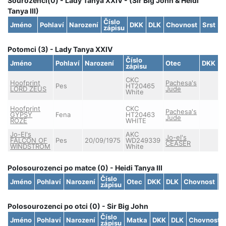
Sourozenci(0) - Lady Tanya XXIV - (Sir Big John & Heidi
Tanya III)
Číslo
Jméno
Pohlaví
Narození
DKK
DLK
Chovnost
Srst
zápisu
Potomci (3) - Lady Tanya XXIV
Číslo
Jméno
Pohlaví
Narození
Otec
DKK
D
zápisu
CKC
Hoofprint
Pachesa's
Pes
HT20465
LORD ZEUS
Jude
White
Hoofprint
CKC
Pachesa's
GYPSY
Fena
HT20463
Jude
ROZE
WHITE
Jo-El's
AKC
Jo-el's
FALCON OF
Pes
20/09/1975
WD249339
CEASER
WINDSTROM
White
Polosourozenci po matce (0) - Heidi Tanya III
Číslo
Jméno
Pohlaví
Narození
Otec
DKK
DLK
Chovnost
S
zápisu
Polosourozenci po otci (0) - Sir Big John
Číslo
Jméno
Pohlaví
Narození
Matka
DKK
DLK
Chovnost
zápisu