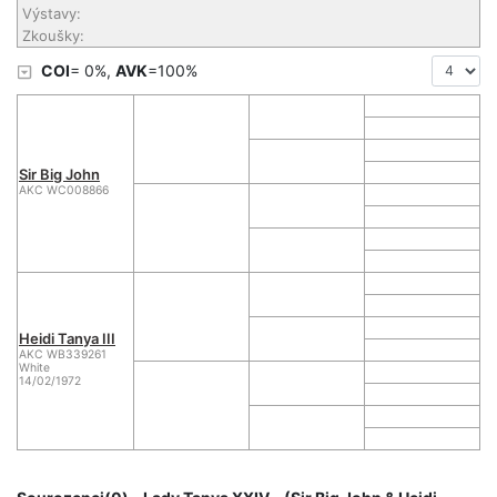
Výstavy:
Zkoušky:
COI
= 0%,
AVK
=100%
Sir Big John
AKC WC008866
Heidi Tanya III
AKC WB339261
White
14/02/1972