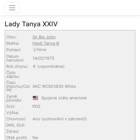
Lady Tanya XXIV
Otec:
Sir Big John
Matka:
Heidi Tanya III
Fena
Pohlaví:
Datum
14/02/1973
narození:
Rok úhynu:
✞ (vzpomínáme)
Číslo
zápisu:
Číslo
importu/Cizí
AKC WC925830 White
PK:
Země
Spojené státy americké
původu:
Srst:
PDS
Výška:
Chovnost:
Ano (uchovnění v zahraničí)
DKK, DLK:
Zdraví:
DNA profil:
Ne