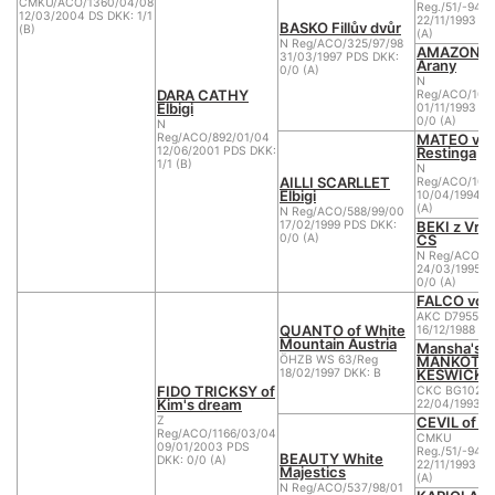
CMKU/ACO/1360/04/08
Reg./51/-94/9
12/03/2004 DS DKK: 1/1
22/11/1993 DS
BASKO Fillův dvůr
(B)
(A)
N Reg/ACO/325/97/98
AMAZON vo
31/03/1997 PDS DKK:
Arany
0/0 (A)
N
DARA CATHY
Reg/ACO/105/
Elbigi
01/11/1993 P
0/0 (A)
N
MATEO vo
Reg/ACO/892/01/04
Restinga
12/06/2001 PDS DKK:
1/1 (B)
N
AILLI SCARLLET
Reg/ACO/103/
Elbigi
10/04/1994 D
(A)
N Reg/ACO/588/99/00
BEKI z Vrc
17/02/1999 PDS DKK:
CS
0/0 (A)
N Reg/ACO/11
24/03/1995 P
0/0 (A)
FALCO von 
AKC D795566
QUANTO of White
16/12/1988 P
Mountain Austria
Mansha's
MANKOTA
ÖHZB WS 63/Reg
KESWICK
18/02/1997 DKK: B
FIDO TRICKSY of
CKC BG10251
Kim's dream
22/04/1993 P
CEVIL of M
Z
Reg/ACO/1166/03/04
CMKU
09/01/2003 PDS
Reg./51/-94/9
BEAUTY White
DKK: 0/0 (A)
22/11/1993 DS
Majestics
(A)
N Reg/ACO/537/98/01