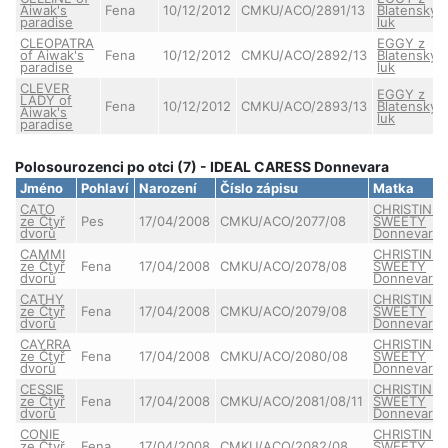
Aiwak's
Fena
10/12/2012
CMKU/ACO/2891/13
Blatenskýc
paradise
luk
CLEOPATRA
EGGY z
of Aiwak's
Fena
10/12/2012
CMKU/ACO/2892/13
Blatenskýc
paradise
luk
CLEVER
EGGY z
LADY of
Fena
10/12/2012
CMKU/ACO/2893/13
Blatenskýc
Aiwak's
luk
paradise
Polosourozenci po otci (7) - IDEAL CARESS Donnevara
Jméno
Pohlaví
Narození
Číslo zápisu
Matka
CATO
CHRISTINE
ze Čtyř
Pes
17/04/2008
CMKU/ACO/2077/08
SWEETY
dvorů
Donnevara
CAMMI
CHRISTINE
ze Čtyř
Fena
17/04/2008
CMKU/ACO/2078/08
SWEETY
dvorů
Donnevara
CATHY
CHRISTINE
ze Čtyř
Fena
17/04/2008
CMKU/ACO/2079/08
SWEETY
dvorů
Donnevara
CAYRRA
CHRISTINE
ze Čtyř
Fena
17/04/2008
CMKU/ACO/2080/08
SWEETY
dvorů
Donnevara
CESSIE
CHRISTINE
ze Čtyř
Fena
17/04/2008
CMKU/ACO/2081/08/11
SWEETY
dvorů
Donnevara
CONIE
CHRISTINE
ze Čtyř
Fena
17/04/2008
CMKU/ACO/2082/08
SWEETY