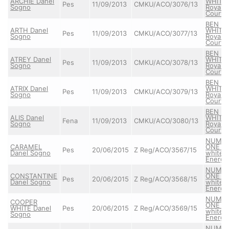
ARCHIE Danel
WHITE
Pes
11/09/2013
CMKU/ACO/3076/13
Sogno
Royal
Court
BEN
ARTH Danel
WHITE
Pes
11/09/2013
CMKU/ACO/3077/13
Sogno
Royal
Court
BEN
ATREY Danel
WHITE
Pes
11/09/2013
CMKU/ACO/3078/13
Sogno
Royal
Court
BEN
ATRIX Danel
WHITE
Pes
11/09/2013
CMKU/ACO/3079/13
Sogno
Royal
Court
BEN
ALIS Danel
WHITE
Fena
11/09/2013
CMKU/ACO/3080/13
Sogno
Royal
Court
NUMB
CARAMEL
ONE of
Pes
20/06/2015
Z Reg/ACO/3567/15
Danel Sogno
white
Energy
NUMB
CONSTANTINE
ONE of
Pes
20/06/2015
Z Reg/ACO/3568/15
Danel Sogno
white
Energy
NUMB
COOPER
ONE of
WHITE Danel
Pes
20/06/2015
Z Reg/ACO/3569/15
white
Sogno
Energy
NUMB