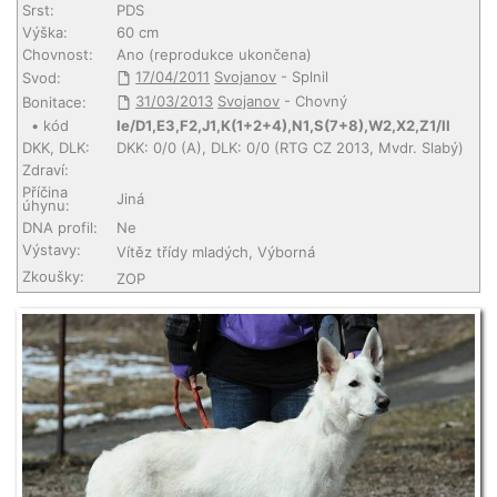
Srst:
PDS
Výška:
60 cm
Chovnost:
Ano (reprodukce ukončena)
17/04/2011
Svojanov
- Splnil
Svod:
31/03/2013
Svojanov
- Chovný
Bonitace:
• kód
Ie/D1,E3,F2,J1,K(1+2+4),N1,S(7+8),W2,X2,Z1/II
DKK, DLK:
DKK: 0/0 (A), DLK: 0/0 (RTG CZ 2013, Mvdr. Slabý)
Zdraví:
Příčina
Jiná
úhynu:
DNA profil:
Ne
Výstavy:
Vítěz třídy mladých, Výborná
Zkoušky:
ZOP