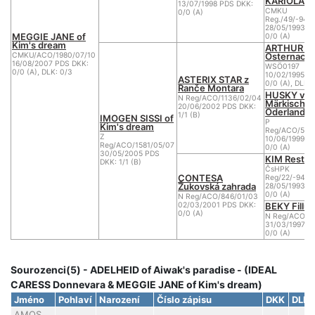
KARIOLA Re
13/07/1998 PDS DKK:
CMKU
0/0 (A)
Reg./49/-94/
28/05/1993 P
MEGGIE JANE of
0/0 (A)
Kim's dream
ARTHUR v
Osternacht
CMKU/ACO/1980/07/10
16/08/2007 PDS DKK:
WSÖ0197
0/0 (A), DLK: 0/3
10/02/1995 P
ASTERIX STAR z
0/0 (A), DLK: 
Ranče Montara
HUSKY vo
N Reg/ACO/1136/02/04
Märkische
20/06/2002 PDS DKK:
Oderland
1/1 (B)
IMOGEN SISSI of
P
Kim's dream
Reg/ACO/54/
Z
10/06/1999 P
Reg/ACO/1581/05/07
0/0 (A)
30/05/2005 PDS
KIM Restin
DKK: 1/1 (B)
ČsHPK
CONTESA
Reg/22/-94/9
Žukovská zahrada
28/05/1993 P
0/0 (A)
N Reg/ACO/846/01/03
BEKY Fillův
02/03/2001 PDS DKK:
0/0 (A)
N Reg/ACO/3
31/03/1997 P
0/0 (A)
Sourozenci(5) - ADELHEID of Aiwak's paradise - (IDEAL
CARESS Donnevara & MEGGIE JANE of Kim's dream)
Jméno
Pohlaví
Narození
Číslo zápisu
DKK
DLK
AMOS