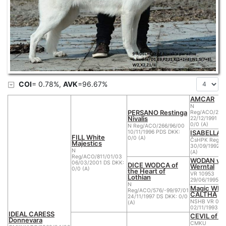
COI
= 0.78%,
AVK
=96.67%
AMCAR
N
PERSANO Restinga
Reg/ACO/206/
Nivalis
22/12/1991 P
0/0 (A)
N Reg/ACO/266/96/00
ISABELLA R
10/11/1996 PDS DKK:
FILL White
0/0 (A)
ČsHPK Reg/6/
Majestics
30/09/1992 D
N
(A)
Reg/ACO/811/01/03
WODAN vo
06/03/2001 DS DKK:
DICE WODCA of
Werntal
0/0 (A)
the Heart of
VR 10953
Lothian
29/06/1995 D
N
Magic Whit
Reg/ACO/576/-99/97/01
CALTHA
24/11/1997 DS DKK: 0/0
NSHB VR 00
(A)
02/11/1993 DS
IDEAL CARESS
CEVIL of M
Donnevara
CMKU