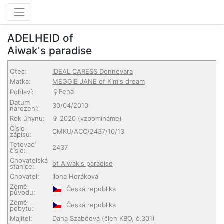
ADELHEID of
Aiwak's paradise
Otec:
IDEAL CARESS Donnevara
Matka:
MEGGIE JANE of Kim's dream
Fena
Pohlaví:
Datum
30/04/2010
narození:
Rok úhynu:
✞ 2020 (vzpomínáme)
Číslo
CMKU/ACO/2437/10/13
zápisu:
Tetovací
2437
číslo:
Chovatelská
of Aiwak's paradise
stanice:
Chovatel:
Ilona Horáková
Země
Česká republika
původu:
Země
Česká republika
pobytu:
Majitel:
Dana Szabóová
(člen KBO, č.301)