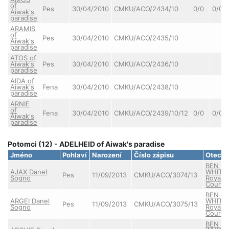
of
Pes
30/04/2010
CMKU/ACO/2434/10
0/0
0/0
Aiwak's
paradise
ARAMIS
of
Pes
30/04/2010
CMKU/ACO/2435/10
Aiwak's
paradise
ATOS of
Aiwak's
Pes
30/04/2010
CMKU/ACO/2436/10
paradise
AIDA of
Aiwak's
Fena
30/04/2010
CMKU/ACO/2438/10
paradise
ARNIE
of
Fena
30/04/2010
CMKU/ACO/2439/10/12
0/0
0/0
Aiwak's
paradise
Potomci (12) - ADELHEID of Aiwak's paradise
Jméno
Pohlaví
Narození
Číslo zápisu
Otec
BEN
AJAX Danel
WHITE
Pes
11/09/2013
CMKU/ACO/3074/13
Sogno
Royal
Court
BEN
ARGEI Danel
WHITE
Pes
11/09/2013
CMKU/ACO/3075/13
Sogno
Royal
Court
BEN