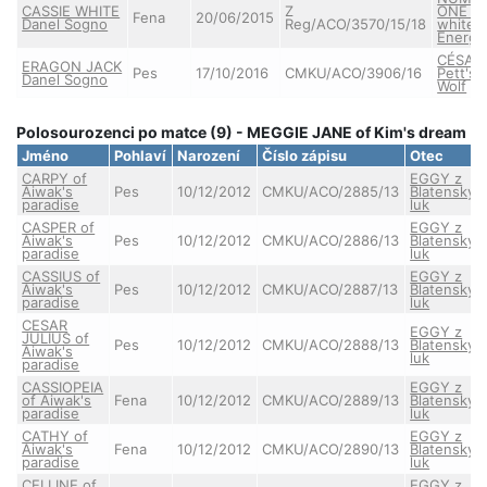
CASSIE WHITE
Z
ONE of
Fena
20/06/2015
Danel Sogno
Reg/ACO/3570/15/18
white
Energy
CÉSAR
ERAGON JACK
Pes
17/10/2016
CMKU/ACO/3906/16
Pett's
Danel Sogno
Wolf
Polosourozenci po matce (9) - MEGGIE JANE of Kim's dream
Jméno
Pohlaví
Narození
Číslo zápisu
Otec
CARPY of
EGGY z
Aiwak's
Pes
10/12/2012
CMKU/ACO/2885/13
Blatenskýc
paradise
luk
CASPER of
EGGY z
Aiwak's
Pes
10/12/2012
CMKU/ACO/2886/13
Blatenskýc
paradise
luk
CASSIUS of
EGGY z
Aiwak's
Pes
10/12/2012
CMKU/ACO/2887/13
Blatenskýc
paradise
luk
CESAR
EGGY z
JULIUS of
Pes
10/12/2012
CMKU/ACO/2888/13
Blatenskýc
Aiwak's
luk
paradise
CASSIOPEIA
EGGY z
of Aiwak's
Fena
10/12/2012
CMKU/ACO/2889/13
Blatenskýc
paradise
luk
CATHY of
EGGY z
Aiwak's
Fena
10/12/2012
CMKU/ACO/2890/13
Blatenskýc
paradise
luk
CELLINE of
EGGY z