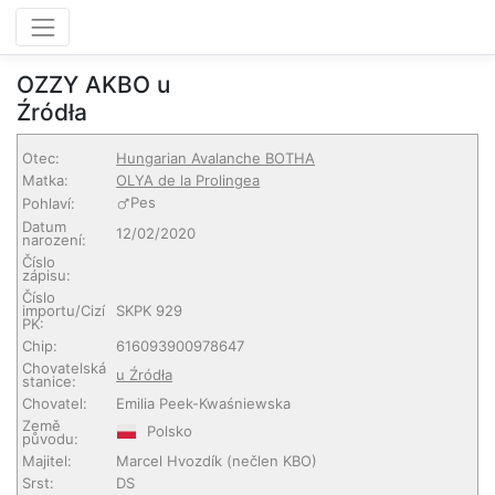
OZZY AKBO u
Źródła
Otec:
Hungarian Avalanche BOTHA
Matka:
OLYA de la Prolingea
Pes
Pohlaví:
Datum
12/02/2020
narození:
Číslo
zápisu:
Číslo
importu/Cizí
SKPK 929
PK:
Chip:
616093900978647
Chovatelská
u Źródła
stanice:
Chovatel:
Emilia Peek-Kwaśniewska
Země
Polsko
původu:
Majitel:
Marcel Hvozdík
(nečlen KBO)
Srst:
DS