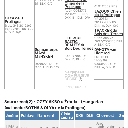
11/08/2010 DS DKK:
Chien de la
B1, DLK: 0/0
Prolingée
01/11/2003 PDS
JAZOUX Chien
ALSH 0063778
de la Prolingée
15/04/2006 PDS
OLYA de la
DKK: B1, DLK: 0/0
VR 20153
Prolingea
28/06/2002 DS
BIJL. G-2 3015265
DKK: A, DLK: 0/0
10/08/2015 DS DKK:
TRACKER du
A, DLK: 0/0
Bois des Ternes
CHEROKEE
CFBB 396/75
BALTIC
26/12/2002 DS DKK:
BEAUTY du
A, DLK: 0/0
Bois Des Ternes
Sunnantorps
DAKOTA van
MAYA
Hiemrod
MåNSKEN
23/02/2007 DS
LOF 1B.BL.S.
DKK: B, DLK: 0
1706/299
04/06/2012 PDS
08/06/2004 DS
DKK: A, DLK: 0/0
DKK: A, DLK: 0
Neigepearl
COMPULSIVE
DESIRE
21/10/2007 PDS
Sourozenci(2) - OZZY AKBO u Źródła - (Hungarian
Avalanche BOTHA & OLYA de la Prolingea)
Číslo
Jméno
Pohlaví
Narození
DKK
DLK
Chovnost
Srst
zápisu
Ano
LIAM u
(uchovnění