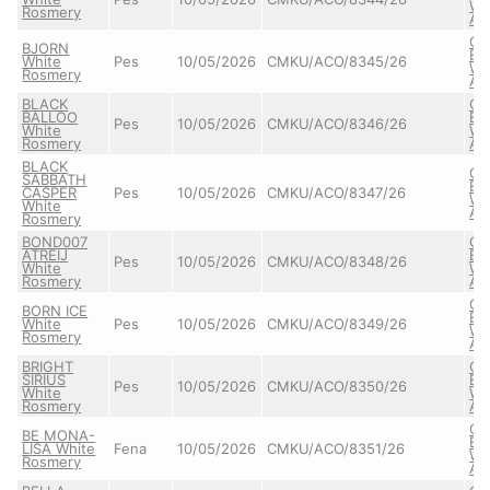
Wh
Rosmery
Ale
CA
BJORN
BE
White
Pes
10/05/2026
CMKU/ACO/8345/26
Wh
Rosmery
Ale
BLACK
CA
BALLOO
BE
Pes
10/05/2026
CMKU/ACO/8346/26
White
Wh
Rosmery
Ale
BLACK
CA
SABBATH
BE
CASPER
Pes
10/05/2026
CMKU/ACO/8347/26
Wh
White
Ale
Rosmery
BOND007
CA
ATREIJ
BE
Pes
10/05/2026
CMKU/ACO/8348/26
White
Wh
Rosmery
Ale
CA
BORN ICE
BE
White
Pes
10/05/2026
CMKU/ACO/8349/26
Wh
Rosmery
Ale
BRIGHT
CA
SIRIUS
BE
Pes
10/05/2026
CMKU/ACO/8350/26
White
Wh
Rosmery
Ale
CA
BE MONA-
BE
LISA White
Fena
10/05/2026
CMKU/ACO/8351/26
Wh
Rosmery
Ale