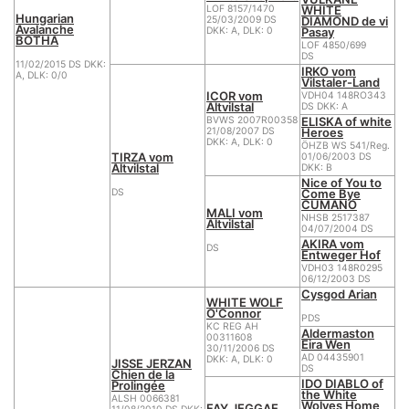
WHITE
LOF 8157/1470
Hungarian
DIAMOND de vi
25/03/2009 DS
Avalanche
Pasay
DKK: A, DLK: 0
BOTHA
LOF 4850/699
DS
11/02/2015 DS DKK:
IRKO vom
A, DLK: 0/0
Vilstaler-Land
ICOR vom
VDH04 148RO343
Altvilstal
DS DKK: A
ELISKA of white
BVWS 2007R00358
Heroes
21/08/2007 DS
DKK: A, DLK: 0
ÖHZB WS 541/Reg.
TIRZA vom
01/06/2003 DS
Altvilstal
DKK: B
Nice of You to
Come Bye
DS
CUMANO
MALI vom
NHSB 2517387
Altvilstal
04/07/2004 DS
AKIRA vom
DS
Entweger Hof
VDH03 148R0295
06/12/2003 DS
Cysgod Arian
WHITE WOLF
O'Connor
PDS
KC REG AH
Aldermaston
00311608
Eira Wen
30/11/2006 DS
AD 04435901
DKK: A, DLK: 0
JISSE JERZAN
DS
Chien de la
IDO DIABLO of
Prolingée
the White
ALSH 0066381
Wolves Home
FAY JEGGAE