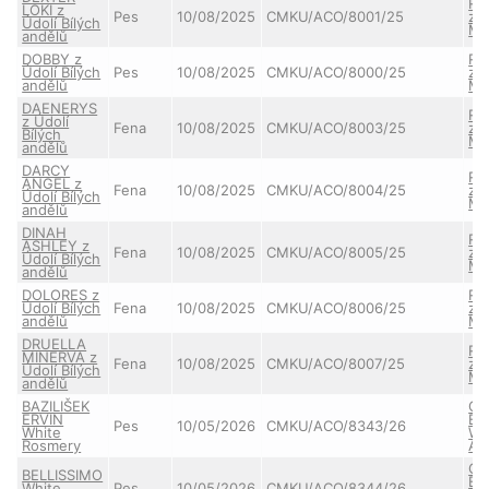
RY
LOKI z
Pes
10/08/2025
CMKU/ACO/8001/25
z 
Údolí Bílých
Mo
andělů
DOBBY z
RY
Údolí Bílých
Pes
10/08/2025
CMKU/ACO/8000/25
z 
andělů
Mo
DAENERYS
RY
z Údolí
Fena
10/08/2025
CMKU/ACO/8003/25
z 
Bílých
Mo
andělů
DARCY
RY
ANGEL z
Fena
10/08/2025
CMKU/ACO/8004/25
z 
Údolí Bílých
Mo
andělů
DINAH
RY
ASHLEY z
Fena
10/08/2025
CMKU/ACO/8005/25
z 
Údolí Bílých
Mo
andělů
DOLORES z
RY
Údolí Bílých
Fena
10/08/2025
CMKU/ACO/8006/25
z 
andělů
Mo
DRUELLA
RY
MINERVA z
Fena
10/08/2025
CMKU/ACO/8007/25
z 
Údolí Bílých
Mo
andělů
BAZILIŠEK
CA
ERVIN
BE
Pes
10/05/2026
CMKU/ACO/8343/26
White
Wh
Rosmery
Ale
CA
BELLISSIMO
BE
White
Pes
10/05/2026
CMKU/ACO/8344/26