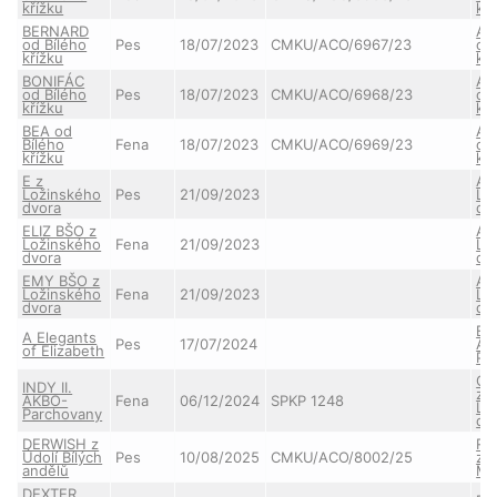
křížku
kří
BERNARD
AN
od Bílého
Pes
18/07/2023
CMKU/ACO/6967/23
od
křížku
kří
BONIFÁC
AN
od Bílého
Pes
18/07/2023
CMKU/ACO/6968/23
od
křížku
kří
BEA od
AN
Bílého
Fena
18/07/2023
CMKU/ACO/6969/23
od
křížku
kří
E z
AJ
Ložinského
Pes
21/09/2023
Lo
dvora
dv
ELIZ BŠO z
AJ
Ložinského
Fena
21/09/2023
Lo
dvora
dv
EMY BŠO z
AJ
Ložinského
Fena
21/09/2023
Lo
dvora
dv
EL
A Elegants
Pes
17/07/2024
AK
of Elizabeth
Pa
CH
INDY II.
z
AKBO-
Fena
06/12/2024
SPKP 1248
Lo
Parchovany
dv
DERWISH z
RY
Údolí Bílých
Pes
10/08/2025
CMKU/ACO/8002/25
z 
andělů
Mo
DEXTER