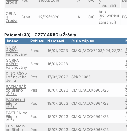
Pes
26/03/2019
A
0/0
DS
Źródła
v
zahraničí)
Ano
ORLA
(uchovnění
u
Fena
12/09/2020
A
0/0
DS
v
Źródła
zahraničí)
Potomci (33) - OZZY AKBO u Źródła
Jméno
Pohlaví
Narození
Číslo zápisu
Ma
GORA
BEL
AKBO-
Fena
16/01/2023
CMKU/ACO/7203/-24/23/24
AK
Parchovany
Pa
GORRA
BEL
AKBO-
Fena
16/01/2023
AK
Parchovany
Pa
DINO BŠO z
TA
Ložinského
Pes
17/02/2023
SPKP 1085
AK
dvora
Pa
BARNABÁŠ
AN
od Bílého
Pes
18/07/2023
CMKU/ACO/6963/23
od
křížku
kří
BARON od
AN
Bílého
Pes
18/07/2023
CMKU/ACO/6964/23
od
křížku
kří
BASTIEN od
AN
Bílého
Pes
18/07/2023
CMKU/ACO/6965/23
od
křížku
kří
BENJAMIN
AN
od Bílého
Pes
18/07/2023
CMKU/ACO/6966/23
od