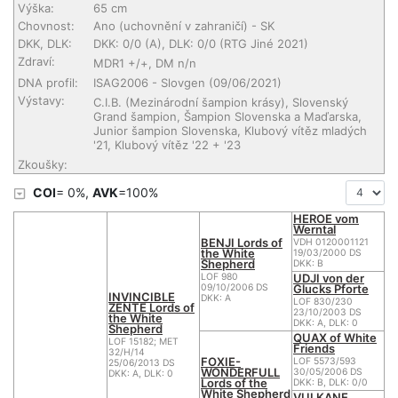
Výška:
65 cm
Chovnost:
Ano (uchovnění v zahraničí)
- SK
DKK, DLK:
DKK: 0/0 (A), DLK: 0/0 (RTG Jiné 2021)
Zdraví:
MDR1 +/+, DM n/n
DNA profil:
ISAG2006 - Slovgen (09/06/2021)
Výstavy:
C.I.B. (Mezinárodní šampion krásy), Slovenský
Grand šampion, Šampion Slovenska a Maďarska,
Junior šampion Slovenska, Klubový vítěz mladých
'21, Klubový vítěz '22 + '23
Zkoušky:
COI
= 0%,
AVK
=100%
HEROE vom
Werntal
BENJI Lords of
VDH 0120001121
the White
19/03/2000 DS
Shepherd
DKK: B
UDJI von der
LOF 980
Glucks Pforte
09/10/2006 DS
INVINCIBLE
DKK: A
LOF 830/230
ZENTE Lords of
23/10/2003 DS
the White
DKK: A, DLK: 0
Shepherd
QUAX of White
LOF 15182; MET
Friends
32/H/14
FOXIE-
LOF 5573/593
25/06/2013 DS
WONDERFULL
30/05/2006 DS
DKK: A, DLK: 0
Lords of the
DKK: B, DLK: 0/0
White Shepherd
VULKANE