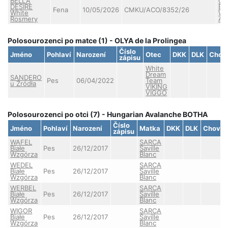
BELLA
CA
DESIRE
BE
Fena
10/05/2026
CMKU/ACO/8352/26
White
Wh
Rosmery
Ale
Polosourozenci po matce (1) - OLYA de la Prolingea
Číslo
Jméno
Pohlaví
Narození
Otec
DKK
DLK
Chov
zápisu
White
Dream
SANDERO
Pes
06/04/2022
Team
u Źródła
VIKING
VIGGO
Polosourozenci po otci (7) - Hungarian Avalanche BOTHA
Číslo
Jméno
Pohlaví
Narození
Matka
DKK
DLK
Chovno
zápisu
WAFEL
SARCA
Białe
Pes
26/12/2017
Saville
Wzgórza
Blanc
WEDEL
SARCA
Białe
Pes
26/12/2017
Saville
Wzgórza
Blanc
WERBEL
SARCA
Białe
Pes
26/12/2017
Saville
Wzgórza
Blanc
WIGOR
SARCA
Białe
Pes
26/12/2017
Saville
Wzgórza
Blanc