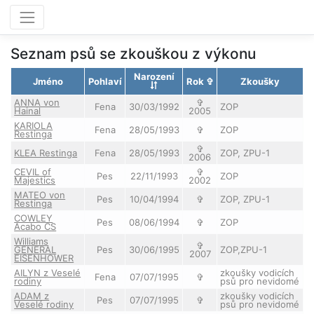
Seznam psů se zkouškou z výkonu
Narození
Jméno
Pohlaví
Rok ✞
Zkoušky
ANNA von
✞
Fena
30/03/1992
ZOP
Hainal
2005
KARIOLA
Fena
28/05/1993
✞
ZOP
Restinga
✞
KLEA Restinga
Fena
28/05/1993
ZOP, ZPU-1
2006
CEVIL of
✞
Pes
22/11/1993
ZOP
Majestics
2002
MATEO von
Pes
10/04/1994
✞
ZOP, ZPU-1
Restinga
COWLEY
Pes
08/06/1994
✞
ZOP
Acabo CS
Williams
✞
GENERAL
Pes
30/06/1995
ZOP,ZPU-1
2007
EISENHOWER
AILYN z Veselé
zkoušky vodicích
Fena
07/07/1995
✞
rodiny
psů pro nevidomé
ADAM z
zkoušky vodicích
Pes
07/07/1995
✞
Veselé rodiny
psů pro nevidomé