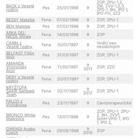
ZOP, ZPU-1,2,
BACK z Veselé
ZM, ZVV-1,2,3,
Pes
25/01/1996
✞
rodiny
ZPS-1, BH, IPO 1,
IPO-FH, ZZZ
BESSY Mateba
Fena
07/02/1996
✞
ZOP, ZPU-1
BEN Mateba
Pes
07/02/1996
✞
ZOP, ZPU-1
ARKA DEL'
Fena
14/03/1996
✞
ZOP
NICOL Miraja
CARIN z
Vodící pes
Fena
10/01/1997
✞
Veselé rodiny
nevidomých
BELFAST Fillův
Pes
31/03/1997
✞
ZOP, ZPU-1
dvůr
AMANDA
✞
Vnorovský
Fena
11/05/1997
ZOP, ZZO
2011
Acor
DERY z Veselé
Fena
20/07/1997
✞
ZOP, ZPU-1
rodiny
KRYŠTOFA
✞
ŠAKIR Sambadi
Fena
02/11/1997
ZOP, ZPU-1
2012
Team
FALCO z
Pes
23/11/1997
✞
Canisterapeutické
Vrchánova
ZOP, ZPU-1, ZPU-
BRONCO White
2, BH, ZVV1,
Pes
13/07/1998
✞
Majestics
SchH-VPG-1, IPO
1, IPO 2,
GWENDI Acabo
✞
Fena
29/09/1998
ZOP
Czech
2010