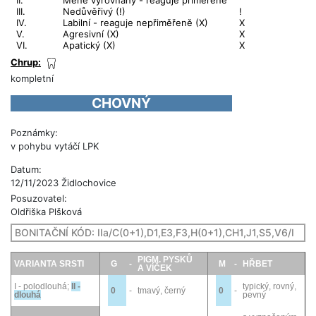
II.
Méně vyrovnaný - reaguje přiměřeně
III.
Nedůvěřivý (!)
!
IV.
Labilní - reaguje nepřiměřeně (X)
X
V.
Agresivní (X)
X
VI.
Apatický (X)
X
Chrup:
kompletní
CHOVNÝ
Poznámky:
v pohybu vytáčí LPK
Datum:
12/11/2023 Židlochovice
Posuzovatel:
Oldřiška Plšková
BONITAČNÍ KÓD:
IIa/C(0+1),D1,E3,F3,H(0+1),CH1,J1,S5,V6/I
PIGM. PYSKŮ
VARIANTA SRSTI
G
-
M
-
HŘBET
A VÍČEK
I - polodlouhá
;
II -
typický, rovný,
0
-
tmavý, černý
0
-
dlouhá
pevný