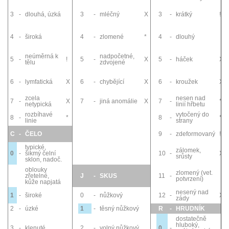
3
-
dlouhá, úzká
3
-
mléčný
X
3
-
krátký
!
4
-
široká
4
-
zlomené
*
4
-
dlouhý
neúměrná k
nadpočetné,
5
-
!
5
-
X
5
-
háček
X
tělu
zdvojené
6
-
lymfatická
X
6
-
chybějící
X
6
-
kroužek
X
zcela
nesen nad
7
-
X
7
-
jiná anomálie
X
7
-
*
netypická
linií hřbetu
rozbíhavé
vytočený do
8
-
*
8
-
*
linie
strany
C
-
ČELO
9
-
zdeformovaný
!
typické,
zálomek,
0
-
šikmý čelní
10
-
X
srůsty
sklon, nadoč.
oblouky
zlomený (vet.
zřetelné,
J
-
SKUS
11
-
potvrzení)
kůže napjatá
nesený nad
1
-
široké
0
-
nůžkový
12
-
X
zády
2
-
úzké
1
-
těsný nůžkový
R
-
HRUDNÍK
dostatečně
hluboký,
3
-
klenuté
2
-
volný nůžkový
0
-