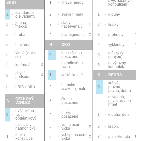
s vyznačeným
SRST
1
-
tmavě hnědý
kohoutkem
standardní
a
-
2
-
světle hnědý
1
-
dlouhý
dle varianty
jemná,
slabý,
b
-
3
-
!
2
-
krátký
měkká
načervenalý
c
-
hrubá
4
-
bez pigmentu
X
3
-
prohnutý
*
d
-
otevřená
H
-
OKO
4
-
vyklenutý
*
vlnitá (vlnící
lehce šikmo
měkký (v
e
-
0
-
5
-
se)
posazené,
pohybu)
mandlového
nevýrazný
f
-
kudrnatá
X
6
-
tvaru
kohoutek
chybí
g
-
X
1
-
velké, kulaté
N
-
BEDRA
podsada
krátká,
hluboko
h
-
příliš krátká
!
2
-
0
-
pružná,
vsazené, malé
pevná, dobře
osvalená,
CELKOVÝ
široko
A
-
3
-
navazující na
VZHLED
posazené
hřbet
ovčáckého
blízko
0
-
typu,
4
-
1
-
dlouhá, delší
posazené
obdélníkový
ušlechtilý,
volná oční
5
-
X
2
-
krátká
harmonický
víčka
lehká
vchlípená oční
1
-
6
-
X
3
-
příliš klenutá
!
konstituce
víčka