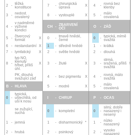
těžká
chirurgická
rovná bez
2
-
7
-
X
4
-
konstituce
úprava
klenby
nedost.
málo
3
-
8
-
vystouplé
X
5
-
osvalený
osvalená
v nadměrné
ZBARVENÍ
4
-
výživné
CH
-
O
-
ZÁĎ
OČÍ
kondici
čtvercový
tmavě hnědé,
typická, mírně
5
-
X
0
-
0
-
formát
černé
svažitá
6
-
nestandardní
X
1
-
středně hnědé
1
-
krátká
7
-
lymfatický
X
2
-
světle hnědé
2
-
dlouhá
typ NO,
strmá,
klenutý
8
-
X
3
-
žluté
X
3
-
sražená, příliš
!
hřbet, příliš
svažitá
úhl.
PK, dlouhá
rovná, málo
4
-
bez pigmentu
X
4
-
svažující záď
svažitá
málo
B
-
HLAVA
5
-
modré
X
5
-
osvalená
typická,
0
-
ušlechtilá, od
I
-
CHRUP
P
-
OCAS
uší k nosu
silný, dobře
se zužující,
0
-
kompletní
0
-
nasazený i
suchá
nesený
nízko
1
-
jemná
1
-
disharmonický
*
1
-
nasazený
vysoko
2
-
hrubá
2
-
psinkový
2
-
nasazený