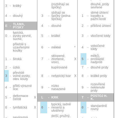
(rozbíhají se
dlouhé, prsty
3
-
krátký
špičky)
sevřené
sbíhají se
strmé úhlení
4
-
dlouhý
3
-
špičky (jedna
1
-
lopatky a
špička)
pažní kosti
TLAMA,
E
-
4
-
dlouhé
2
-
přílišné úhlení
PYSKY
typická,
0
-
pysky pevné,
5
-
krátké
3
-
vbočené lokty
suché,
přilehlé s
vybočené
uzavřenými
6
-
měkké
*
4
-
lokty
koutky
sklopené,
měkčí,
1
-
široká
7
-
zlomené,
X
5
-
prošláplé
visící,
nadprstí
2
-
úzká
kupírované
7
-
dlouhé prsty
převislé
3
-
volné pysky,
8
-
netypický tvar
X
8
-
krátké prsty
otev. kouty
rozevřené
příliš výrazné
nízko
4
-
9
-
9
-
neklenuté
líce
nasazené
prsty
deformace
POSTOJ H.
5
-
X
L
-
KRK
T
-
čelisti
K.
typický, ladně
standardně
6
-
lymfatická
X
0
-
nesený a
0
-
rovný
utvářený
delší, pružný,
nevýrazná