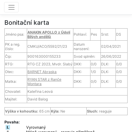
Bonitační karta
ANAKIN APOLLO z Údolí
Jméno psa:
Pohlaví:
Pes
Srst:
DS
Bílých andělů
PK a reg.
Datum
CMKU/ACO/5592/21/23
02/04/2021
číslo:
narození:
Čip:
900163000155233
Svod splněn:
26/06/2022
RTG:
RTG CZ 2023, Mvdr. Slabý
DKK:
0/0
DLK:
0/0
Otec:
BARNET Abraska
DKK:
1/0
DLK:
0/0
RYAN STAR z Ranče
Matka:
DKK:
0/0
DLK:
0/0
Montara
Chovatel:
Kateřina Leová
Majitel:
David Balog
Výška v kohoutku:
65 cm
Kýla:
Ne
Sluch:
reaguje
Povaha:
I.
Vyrovnaný