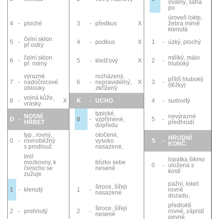
oválný, sahá
po
úroveň lokte,
4
-
ploché
3
-
předkus
X
žebra mírně
klenutá
čelní sklon
5
-
4
-
podkus
X
1
-
úzký, plochý
př.ostrý
čelní sklon
mělký, málo
6
-
5
-
klešťový
X
2
-
př. mírný
hluboký
výrazné
rozházený,
příliš hluboký
7
-
nadočnicové
6
-
nepravidelný,
X
3
-
(těžký)
oblouky
zkřížený
volná kůže,
8
-
X
K
-
UCHO
4
-
sudovitý
vrásky
typické,
NOSNÍ
nevýrazné
D
-
0
-
vzpřímené,
5
-
HŘBET
předhrudí
dopředu
typ., rovný,
otočené,
HRUDNÍ
0
-
rovnoběžný
vysoko
S
-
KONČ.
s prodlouž.
nasazené,
linií
lopatka šikmo
mozkovny, k
blízko sebe
0
-
uložená s
čenichu se
nesené
kostí
zužuje
pažní, loket
široce, šířeji
1
-
klenutý
1
-
rovně
nasazené
dozadu,
předloktí
široce, šířeji
2
-
prohnutý
2
-
rovné, záprstí
nesené
pevné,