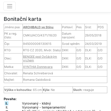
Bonitační karta
Jméno psa:
ARCHIBALD ve Stínu
Pohlaví:
Pes
Srst:
PDS
PK a reg.
Datum
CMKU/ACO/4371/18/20
29/05/2018
číslo:
narození:
Čip:
945000006130615
Svod splněn:
24/03/2019
RTG:
RTG CZ 2020, Mvdr. Slabý
DKK:
0/0
DLK:
0/0
BENGEE pod Ovčáckým
Otec:
DKK:
0/0
DLK:
0/0
vrchem
Matka:
XYNTHIA Donnevara
DKK:
0/0
DLK:
0/0
Chovatel:
Renata Schreiberová
Majitel:
Romana Gaidošová
Výška v kohoutku:
65 cm
Kýla:
Ne
Sluch:
reaguje
Povaha:
I.
Vyrovnaný - klidný
II.
Vyrovnaný - temperamentní