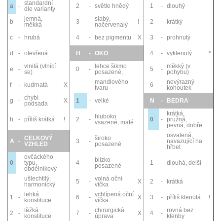
standardní
a
-
2
-
světle hnědý
1
-
dlouhý
dle varianty
jemná,
slabý,
b
-
3
-
!
2
-
krátký
měkká
načervenalý
c
-
hrubá
4
-
bez pigmentu
X
3
-
prohnutý
d
-
otevřená
H
-
OKO
4
-
vyklenutý
*
vlnitá (vlnící
lehce šikmo
měkký (v
e
-
0
-
5
-
se)
posazené,
pohybu)
mandlového
nevýrazný
f
-
kudrnatá
X
6
-
tvaru
kohoutek
chybí
g
-
X
1
-
velké
N
-
BEDRA
podsada
krátká,
hluboko
h
-
příliš krátká
!
2
-
0
-
pružná,
vsazené, malé
pevná, dobře
osvalená,
CELKOVÝ
široko
A
-
3
-
navazující na
VZHLED
posazené
hřbet
ovčáckého
blízko
0
-
typu,
4
-
1
-
dlouhá, delší
posazené
obdélníkový
ušlechtilý,
volná oční
5
-
X
2
-
krátká
harmonický
víčka
lehká
vchlípená oční
1
-
6
-
X
3
-
příliš klenutá
!
konstituce
víčka
těžká
chirurgická
rovná bez
2
-
7
-
X
4
-
konstituce
úprava
klenby