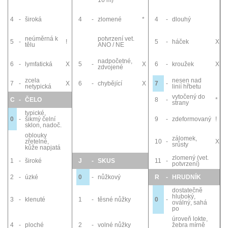
16 m)
4
-
široká
4
-
zlomené
*
4
-
dlouhý
neúměrná k
potvrzení vet.
5
-
!
5
-
háček
X
tělu
ANO / NE
nadpočetné,
6
-
lymfatická
X
5
-
X
6
-
kroužek
X
zdvojené
zcela
nesen nad
7
-
X
6
-
chybějící
X
7
-
netypická
linií hřbetu
vytočený do
C
-
ČELO
8
-
*
strany
typické,
0
-
šikmý čelní
9
-
zdeformovaný
!
sklon, nadoč.
oblouky
zálomek,
zřetelné,
10
-
X
srůsty
kůže napjatá
zlomený (vet.
1
-
široké
J
-
SKUS
11
-
potvrzení)
2
-
úzké
0
-
nůžkový
R
-
HRUDNÍK
dostatečně
hluboký,
3
-
klenuté
1
-
těsné nůžky
0
-
oválný, sahá
po
úroveň lokte,
4
-
ploché
2
-
volné nůžky
žebra mírně