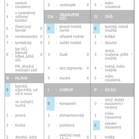
nedost.
málo
3
-
8
-
vystouplé
X
5
-
osvalený
osvalená
v nadměrné
ZBARVENÍ
4
-
výživné
CH
-
O
-
ZÁĎ
OČÍ
kondici
čtvercový
tmavě hnědé,
typická, mírně
5
-
X
0
-
0
-
formát
černé
svažitá
6
-
nestandardní
X
1
-
středně hnědé
1
-
krátká
7
-
lymfatický
X
2
-
světle hnědé
2
-
dlouhá
typ NO,
strmá,
klenutý
8
-
X
3
-
žluté
X
3
-
sražená, příliš
!
hřbet, příliš
svažitá
úhl.
PK, dlouhá
rovná, málo
4
-
bez pigmentu
X
4
-
svažující záď
svažitá
málo
B
-
HLAVA
5
-
modré
X
5
-
osvalená
typická,
0
-
ušlechtilá, od
I
-
CHRUP
P
-
OCAS
uší k nosu
silný, dobře
se zužující,
0
-
kompletní
0
-
nasazený i
suchá
nesený
nízko
1
-
jemná
1
-
disharmonický
1
-
nasazený
vysoko
2
-
hrubá
2
-
psinkový
2
-
nasazený
mléčný (nad
3
-
dlouhá, úzká
3
-
X
3
-
krátký
!