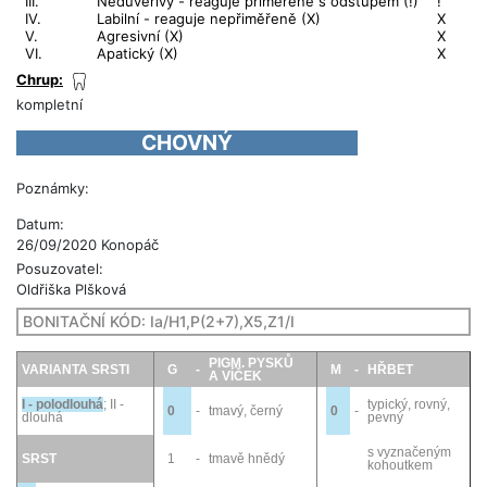
III.
Nedůvěřivý - reaguje přiměřeně s odstupem (!)
!
IV.
Labilní - reaguje nepřiměřeně (X)
X
V.
Agresivní (X)
X
VI.
Apatický (X)
X
Chrup:
kompletní
CHOVNÝ
Poznámky:
Datum:
26/09/2020 Konopáč
Posuzovatel:
Oldřiška Plšková
BONITAČNÍ KÓD:
Ia/H1,P(2+7),X5,Z1/I
PIGM. PYSKŮ
VARIANTA SRSTI
G
-
M
-
HŘBET
A VÍČEK
I - polodlouhá
;
II -
typický, rovný,
0
-
tmavý, černý
0
-
dlouhá
pevný
s vyznačeným
SRST
1
-
tmavě hnědý
kohoutkem