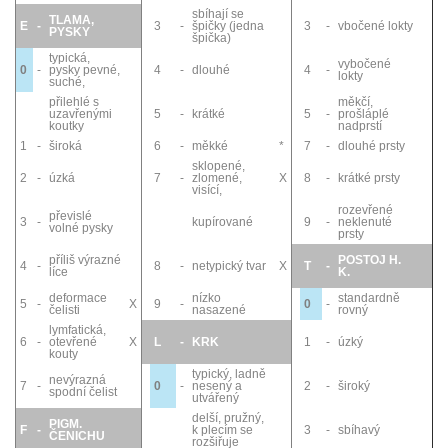
sbíhají se
TLAMA,
E
-
3
-
špičky (jedna
3
-
vbočené lokty
PYSKY
špička)
typická,
vybočené
0
-
pysky pevné,
4
-
dlouhé
4
-
lokty
suché,
přilehlé s
měkčí,
uzavřenými
5
-
krátké
5
-
prošláplé
koutky
nadprstí
1
-
široká
6
-
měkké
*
7
-
dlouhé prsty
sklopené,
2
-
úzká
7
-
zlomené,
X
8
-
krátké prsty
visící,
rozevřené
převislé
3
-
kupírované
9
-
neklenuté
volné pysky
prsty
příliš výrazné
POSTOJ H.
4
-
8
-
netypický tvar
X
T
-
líce
K.
deformace
nízko
standardně
5
-
X
9
-
0
-
čelisti
nasazené
rovný
lymfatická,
6
-
otevřené
X
L
-
KRK
1
-
úzký
kouty
typický, ladně
nevýrazná
7
-
0
-
nesený a
2
-
široký
spodní čelist
utvářený
delší, pružný,
PIGM.
F
-
k plecím se
3
-
sbíhavý
ČENICHU
rozšiřuje