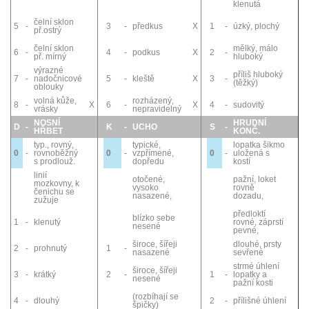
klenutá
čelní sklon
5
-
3
-
předkus
X
1
-
úzký, plochý
př.ostrý
čelní sklon
mělký, málo
6
-
4
-
podkus
X
2
-
př. mírný
hluboký
výrazné
příliš hluboký
7
-
nadočnicové
5
-
kleště
X
3
-
(těžký)
oblouky
volná kůže,
rozházený,
8
-
X
6
-
X
4
-
sudovitý
vrásky
nepravidelný
NOSNÍ
HRUDNÍ
D
-
K
-
UCHO
S
-
HŘBET
KONČ.
typ., rovný,
typické,
lopatka šikmo
0
-
rovnoběžný
0
-
vzpřímené,
0
-
uložená s
s prodlouž.
dopředu
kostí
linií
otočené,
pažní, loket
mozkovny, k
vysoko
rovně
čenichu se
nasazené,
dozadu,
zužuje
předloktí
blízko sebe
1
-
klenutý
rovné, záprstí
nesené
pevné,
široce, šířeji
dlouhé, prsty
2
-
prohnutý
1
-
nasazené
sevřené
strmé úhlení
široce, šířeji
3
-
krátký
2
-
1
-
lopatky a
nesené
pažní kosti
(rozbíhají se
4
-
dlouhý
2
-
přílišné úhlení
špičky)