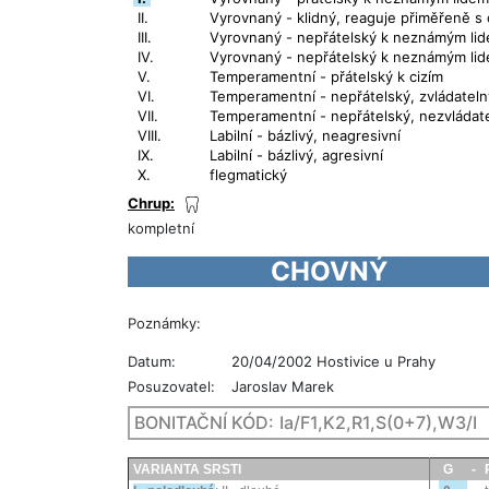
II.
Vyrovnaný - klidný, reaguje přiměřeně s
III.
Vyrovnaný - nepřátelský k neznámým lid
IV.
Vyrovnaný - nepřátelský k neznámým lid
V.
Temperamentní - přátelský k cizím
VI.
Temperamentní - nepřátelský, zvládateln
VII.
Temperamentní - nepřátelský, nezvládat
VIII.
Labilní - bázlivý, neagresivní
IX.
Labilní - bázlivý, agresivní
X.
flegmatický
Chrup:
kompletní
CHOVNÝ
Poznámky:
Datum:
20/04/2002 Hostivice u Prahy
Posuzovatel:
Jaroslav Marek
BONITAČNÍ KÓD:
Ia/F1,K2,R1,S(0+7),W3/I
VARIANTA SRSTI
G
-