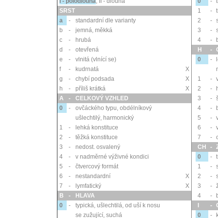
I - polodlouhá
;
II - dlouhá
0
-
SRST
1
-
a
-
standardní dle varianty
2
-
b
-
jemná, měkká
3
-
c
-
hrubá
4
-
d
-
otevřená
H
-
e
-
vlnitá (vlnící se)
0
-
f
-
kudrnatá
X
g
-
chybí podsada
X
1
-
h
-
příliš krátká
X
2
-
A
-
CELKOVÝ VZHLED
3
-
0
-
ovčáckého typu, obdélníkový
4
-
ušlechtilý, harmonický
5
-
1
-
lehká konstituce
6
-
2
-
těžká konstituce
7
-
3
-
nedost. osvalený
CH
-
4
-
v nadměrné výživné kondici
0
-
5
-
čtvercový formát
1
-
6
-
nestandardní
X
2
-
7
-
lymfatický
X
3
-
B
-
HLAVA
4
-
0
-
typická, ušlechtilá, od uší k nosu
I
-
se zužující, suchá
0
-