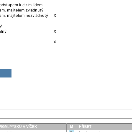
 odstupem k cizím lidem
em, majitelem zvládnutý
em, majitelem nezvládnutý
X
ý
elný
X
X
PIGM. PYSKŮ A VÍČEK
M
-
HŘBET