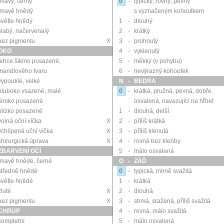
tmavý, černý
0
-
typický, rovný, pevný
tmavě hnědý
s vyznačeným kohoutkem
světle hnědý
1
-
dlouhý
slabý, načervenalý
2
-
krátký
bez pigmentu
X
3
-
prohnutý
OKO
4
-
vyklenutý
lehce šikmo posazené,
5
-
měkký (v pohybu)
mandlového tvaru
6
-
nevýrazný kohoutek
vypouklé, velké
N
-
BEDRA
hluboko vsazené, malé
0
-
krátká, pružná, pevná, dobře
široko posazené
osvalená, navazující na hřbet
blízko posazené
1
-
dlouhá, delší
volná oční víčka
X
2
-
příliš krátká
vchlípená oční víčka
X
3
-
příliš klenutá
chirurgická úprava
X
4
-
rovná bez klenby
ZBARVENÍ OČÍ
5
-
málo osvalená
tmavě hnědé, černé
O
-
ZÁĎ
středně hnědé
0
-
typická, mírně svažitá
světle hnědé
1
-
krátká
žluté
X
2
-
dlouhá
bez pigmentu
X
3
-
strmá, sražená, příliš svažitá
CHRUP
4
-
rovná, málo svažitá
kompletní
5
-
málo osvalená