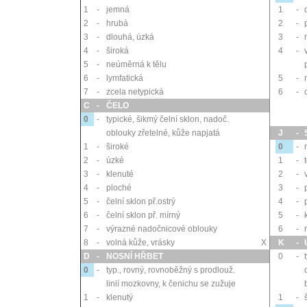
1
-
jemná
1
-
2
-
hrubá
2
-
3
-
dlouhá, úzká
3
-
4
-
široká
4
-
5
-
neúměrná k tělu
6
-
lymfatická
5
-
7
-
zcela netypická
6
-
C
-
ČELO
0
-
typické, šikmý čelní sklon, nadoč.
oblouky zřetelné, kůže napjatá
J
-
1
-
široké
0
-
2
-
úzké
1
-
3
-
klenuté
2
-
4
-
ploché
3
-
5
-
čelní sklon př.ostrý
4
-
6
-
čelní sklon př. mírný
5
-
7
-
výrazné nadočnicové oblouky
6
-
8
-
volná kůže, vrásky
X
K
-
D
-
NOSNÍ HŘBET
0
-
0
-
typ., rovný, rovnoběžný s prodlouž.
linií mozkovny, k čenichu se zužuje
1
-
klenutý
1
-