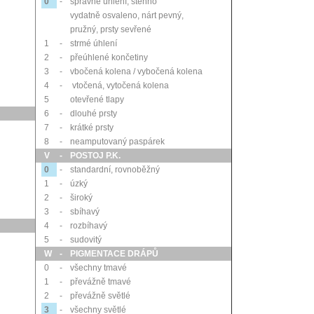
0
-
správné úhlení, stehno
vydatně osvaleno, nárt pevný,
pružný, prsty sevřené
1
-
strmé úhlení
2
-
přeúhlené končetiny
3
-
vbočená kolena / vybočená kolena
4
-
vtočená, vytočená kolena
5
otevřené tlapy
6
-
dlouhé prsty
7
-
krátké prsty
8
-
neamputovaný paspárek
V
-
POSTOJ P.K.
0
-
standardní, rovnoběžný
1
-
úzký
2
-
široký
3
-
sbíhavý
4
-
rozbíhavý
5
-
sudovitý
W
-
PIGMENTACE DRÁPŮ
0
-
všechny tmavé
1
-
převážně tmavé
2
-
převážně světlé
3
-
všechny světlé