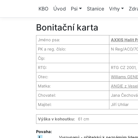
KBO
Úvod
Psi
Stanice
Vrhy
Zdr
Bonitační karta
Jméno psa:
AXXIS Halit 
PK a reg. číslo:
N Reg/ACO/7
Čip:
RTG:
RTG CZ 2001, 
Otec:
Williams GE
Matka:
ANGIE z Vesel
Chovatel:
Jana Čechová
Majitel:
Jiří Uhliar
Výška v kohoutku:
61 cm
Povaha:
I.
Vyrovnaný - přátelský k neznámým lidem