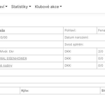
aví
Statistiky
Klubové akce
Paša
Pohlaví:
Fen
03/00
Datum narození:
Svod splněn:
Mvdr. Ekr
DKK:
2/0
NERAL EISENHOWER
DKK:
0/0
é rodiny
DKK:
0/0
Kýla:
Sl