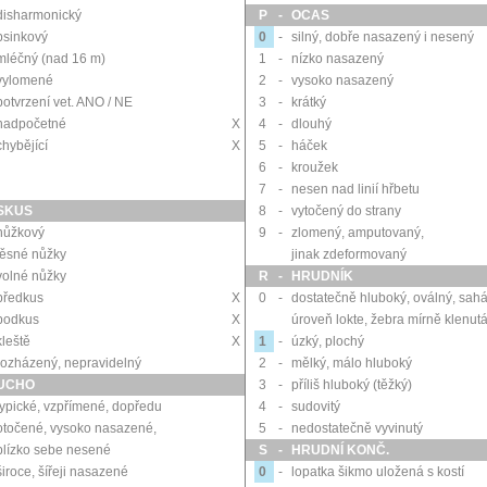
disharmonický
P
-
OCAS
psinkový
0
-
silný, dobře nasazený i nesený
mléčný (nad 16 m)
1
-
nízko nasazený
vylomené
2
-
vysoko nasazený
potvrzení vet. ANO / NE
3
-
krátký
nadpočetné
X
4
-
dlouhý
chybějící
X
5
-
háček
6
-
kroužek
7
-
nesen nad linií hřbetu
SKUS
8
-
vytočený do strany
nůžkový
9
-
zlomený, amputovaný,
těsné nůžky
jinak zdeformovaný
volné nůžky
R
-
HRUDNÍK
předkus
X
0
-
dostatečně hluboký, oválný, sah
podkus
X
úroveň lokte, žebra mírně klenut
kleště
X
1
-
úzký, plochý
rozházený, nepravidelný
2
-
mělký, málo hluboký
UCHO
3
-
příliš hluboký (těžký)
typické, vzpřímené, dopředu
4
-
sudovitý
otočené, vysoko nasazené,
5
-
nedostatečně vyvinutý
blízko sebe nesené
S
-
HRUDNÍ KONČ.
široce, šířeji nasazené
0
-
lopatka šikmo uložená s kostí