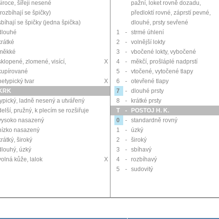
široce, šířeji nesené
pažní, loket rovně dozadu,
(rozbíhají se špičky)
předloktí rovné, záprstí pevné,
sbíhají se špičky (jedna špička)
dlouhé, prsty sevřené
dlouhé
1
-
strmé úhlení
krátké
2
-
volnější lokty
měkké
3
-
vbočené lokty, vybočené
sklopené, zlomené, visící,
X
4
-
měkčí, prošláplé nadprstí
kupírované
5
-
vtočené, vytočené tlapy
netypický tvar
X
6
-
otevřené tlapy
KRK
7
-
dlouhé prsty
typický, ladně nesený a utvářený
8
-
krátké prsty
delší, pružný, k plecím se rozšiřuje
T
-
POSTOJ H. K.
vysoko nasazený
0
-
standardně rovný
nízko nasazený
1
-
úzký
krátký, široký
2
-
široký
dlouhý, úzký
3
-
sbíhavý
volná kůže, lalok
X
4
-
rozbíhavý
5
-
sudovitý