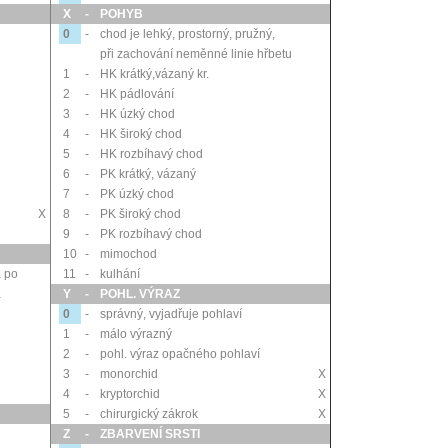
X
-
POHYB
0
-
chod je lehký, prostorný, pružný,
při zachování neměnné linie hřbetu
1
-
HK krátký,vázaný kr.
2
-
HK pádlování
3
-
HK úzký chod
4
-
HK široký chod
5
-
HK rozbíhavý chod
6
-
PK krátký, vázaný
7
-
PK úzký chod
X
8
-
PK široký chod
9
-
PK rozbíhavý chod
10
-
mimochod
á po
11
-
kulhání
á
Y
-
POHL. VÝRAZ
0
-
správný, vyjadřuje pohlaví
1
-
málo výrazný
2
-
pohl. výraz opačného pohlaví
3
-
monorchid
X
4
-
kryptorchid
X
5
-
chirurgický zákrok
X
Z
-
ZBARVENÍ SRSTI