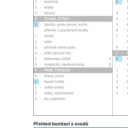
2
-
prohnutý
2
-
3
-
krátký
4
-
dlouhý
3
-
E
-
TLAMA, PYSKY
4
-
0
-
typická, pysky pevné, suché,
5
-
přilehlé s uzavřenými koutky
6
-
1
-
široká
7
-
2
-
úzká
3
-
převislé volné pysky
8
-
4
-
příliš výrazné líce
L
-
5
-
deformace čelisti
X
0
-
6
-
lymfatická, otevřené kouty
X
F
-
PIGM. ČENICHU
1
-
0
-
tmavý, černý
2
-
1
-
tmavě hnědý
3
-
2
-
světle hnědý
4
-
3
-
slabý, načervenalý
5
-
4
-
bez pigmentu
Přehled bonitací a svodů