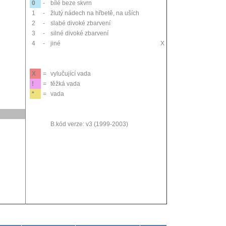
0
-
bílé beze skvrn
1
-
žlutý nádech na hřbetě, na uších
2
-
slabé divoké zbarvení
3
-
silné divoké zbarvení
4
-
jiné
X
X
=
vylučující vada
!
=
těžká vada
*
=
vada
B.kód verze: v3 (1999-2003)