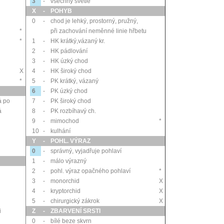
3
-
všechny světlé
X
-
POHYB
0
-
chod je lehký, prostorný, pružný,
*
při zachování neměnné linie hřbetu
*
1
-
HK krátký,vázaný kr.
2
-
HK pádlování
3
-
HK úzký chod
X
4
-
HK široký chod
*
5
-
PK krátký, vázaný
6
-
PK úzký chod
á po
7
-
PK široký chod
á
8
-
PK rozbíhavý ch.
9
-
mimochod
*
10
-
kulhání
Y
-
POHL. VÝRAZ
0
-
správný, vyjadřuje pohlaví
1
-
málo výrazný
2
-
pohl. výraz opačného pohlaví
*
3
-
monorchid
X
4
-
kryptorchid
X
5
-
chirurgický zákrok
X
i
Z
-
ZBARVENÍ SRSTI
0
-
bílé beze skvrn