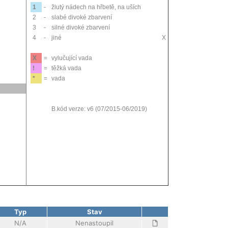
1
-
žlutý nádech na hřbetě, na uších
2
-
slabé divoké zbarvení
3
-
silné divoké zbarvení
4
-
jiné
X
X
=
vylučující vada
!
=
těžká vada
*
=
vada
B.kód verze: v6 (07/2015-06/2019)
Typ
Stav
N/A
Nenastoupil