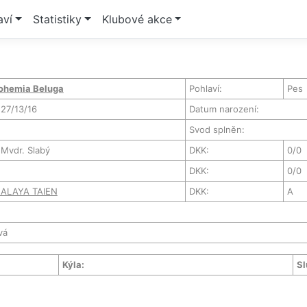
aví
Statistiky
Klubové akce
hemia Beluga
Pohlaví:
Pes
27/13/16
Datum narození:
Svod splněn:
Mvdr. Slabý
DKK:
0/0
DKK:
0/0
MALAYA TAIEN
DKK:
A
vá
Kýla:
Sl