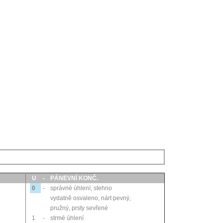
U
-
PÁNEVNÍ KONČ.
0
-
správné úhlení, stehno
vydatně osvaleno, nárt pevný,
pružný, prsty sevřené
1
-
strmé úhlení