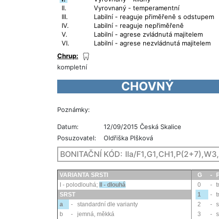
II.
Vyrovnaný - temperamentní
III.
Labilní - reaguje přiměřeně s odstupem
IV.
Labilní - reaguje nepřiměřeně
V.
Labilní - agrese zvládnutá majitelem
VI.
Labilní - agrese nezvládnutá majitelem
Chrup:
kompletní
CHOVNÝ
Poznámky:
Datum:
12/09/2015 Česká Skalice
Posuzovatel:
Oldřiška Plšková
BONITAČNÍ KÓD:
IIa/F1,G1,CH1,P(2+7),W3,
VARIANTA SRSTI
G
-
I - polodlouhá
;
II - dlouhá
0
-
t
SRST
1
-
a
-
standardní dle varianty
2
-
s
b
-
jemná, měkká
3
-
s