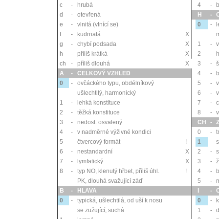
c
-
hrubá
4
-
d
-
otevřená
H
-
e
-
vlnitá (vlnící se)
0
-
l
f
-
kudrnatá
X
g
-
chybí podsada
X
1
-
v
h
-
příliš krátká
X
2
-
h
ch
-
příliš dlouhá
X
3
-
š
A
-
CELKOVÝ VZHLED
4
-
b
0
-
ovčáckého typu, obdélníkový
5
-
v
ušlechtilý, harmonický
6
-
v
1
-
lehká konstituce
7
-
c
2
-
těžká konstituce
8
-
v
3
-
nedost. osvalený
CH
-
4
-
v nadměrné výživné kondici
0
-
t
5
-
čtvercový formát
!
1
-
6
-
nestandardní
X
2
-
s
7
-
lymfatický
X
3
-
ž
8
-
typ NO, klenutý hřbet, příliš úhl.
!
4
-
PK, dlouhá svažující záď
5
-
B
-
HLAVA
I
-
0
-
typická, ušlechtilá, od uší k nosu
0
-
k
se zužující, suchá
1
-