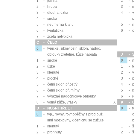
1
-
jemná
2
-
p
2
-
hrubá
3
-
m
3
-
dlouhá, úzká
4
-
4
-
široká
p
5
-
neúměrná k tělu
5
-
6
-
lymfatická
6
-
c
7
-
zcela netypická
!
C
-
ČELO
0
-
typické, šikmý čelní sklon, nadoč.
oblouky zřetelné, kůže napjatá
J
-
1
-
široké
0
-
2
-
úzké
1
-
t
3
-
klenuté
2
-
v
4
-
ploché
3
-
5
-
čelní sklon př.ostrý
4
-
6
-
čelní sklon př. mírný
5
-
k
7
-
výrazné nadočnicové oblouky
6
-
r
8
-
volná kůže, vrásky
X
K
-
D
-
NOSNÍ HŘBET
0
-
t
0
-
typ., rovný, rovnoběžný s prodlouž.
o
linií mozkovny, k čenichu se zužuje
b
1
-
klenutý
1
-
š
2
-
prohnutý
2
-
š