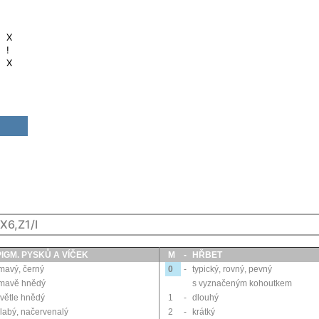
X
!
X
X6,Z1/I
PIGM. PYSKŮ A VÍČEK
M
-
HŘBET
mavý, černý
0
-
typický, rovný, pevný
tmavě hnědý
s vyznačeným kohoutkem
větle hnědý
1
-
dlouhý
labý, načervenalý
2
-
krátký