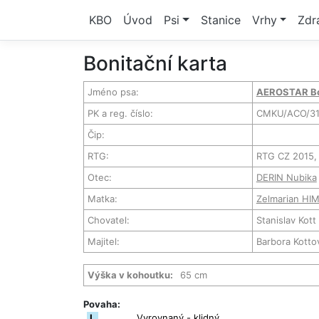
KBO
Úvod
Psi
Stanice
Vrhy
Zdr
Bonitační karta
Jméno psa:
AEROSTAR Bo
PK a reg. číslo:
CMKU/ACO/31
Čip:
RTG:
RTG CZ 2015, 
Otec:
DERIN Nubika
Matka:
Zelmarian HI
Chovatel:
Stanislav Kott
Majitel:
Barbora Kotto
Výška v kohoutku:
65 cm
Povaha:
I.
Vyrovnaný - klidný