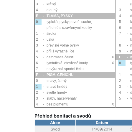
3
-
krátký
(
4
-
dlouhý
3
-
s
E
-
TLAMA, PYSKY
4
-
0
-
typická, pysky pevné, suché,
5
-
k
přilehlé s uzavřenými koutky
6
-
1
-
široká
7
-
s
2
-
úzká
3
-
převislé volné pysky
8
-
n
4
-
příliš výrazné líce
9
-
5
-
deformace čelisti
X
L
-
6
-
lymfatická, otevřené kouty
X
0
-
t
7
-
nevýrazná spodní čelist
d
F
-
PIGM. ČENICHU
1
-
0
-
tmavý, černý
2
-
1
-
tmavě hnědý
3
-
k
2
-
světle hnědý
4
-
d
3
-
slabý, načervenalý
5
-
v
4
-
bez pigmentu
X
Přehled bonitací a svodů
Akce
Datum
Svod
14/09/2014
Č