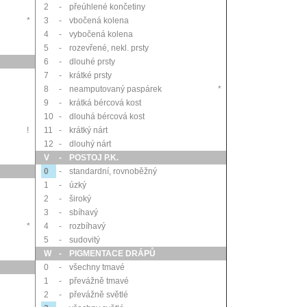
2
-
přeúhlené končetiny
*
3
-
vbočená kolena
4
-
vybočená kolena
5
-
rozevřené, nekl. prsty
6
-
dlouhé prsty
7
-
krátké prsty
8
-
neamputovaný paspárek
*
9
-
krátká bércová kost
10
-
dlouhá bércová kost
!
11
-
krátký nárt
12
-
dlouhý nárt
V
-
POSTOJ P.K.
0
-
standardní, rovnoběžný
1
-
úzký
2
-
široký
3
-
sbíhavý
*
4
-
rozbíhavý
5
-
sudovitý
W
-
PIGMENTACE DRÁPŮ
0
-
všechny tmavé
1
-
převážně tmavé
2
-
převážně světlé