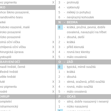
bez pigmentu
X
3
-
prohnutý
OKO
4
-
vyklenutý
ehce šikmo posazené,
5
-
měkký (v pohybu)
mandlového tvaru
6
-
nevýrazný kohoutek
elké
N
-
BEDRA
luboko vsazené, malé
0
-
krátká, pružná, pevná, dobře
iroko posazené
osvalená, navazující na hřbet
lízko posazené
1
-
dlouhá, delší
olná oční víčka
X
2
-
krátká
chlípená oční víčka
X
3
-
příliš klenutá
hirurgická úprava
X
4
-
rovná bez klenby
ystouplé
X
5
-
málo osvalená
ZBARVENÍ OČÍ
O
-
ZÁĎ
mavě hnědé, černé
0
-
typická, mírně svažitá
středně hnědé
1
-
krátká
větle hnědé
2
-
dlouhá
luté
X
3
-
strmá, sražená, příliš svažitá
bez pigmentu
X
4
-
rovná, málo svažitá
modré
X
5
-
málo osvalená
CHRUP
P
-
OCAS
ompletní
0
-
silný, dobře nasazený i nesený
disharmonický
1
-
nízko nasazený