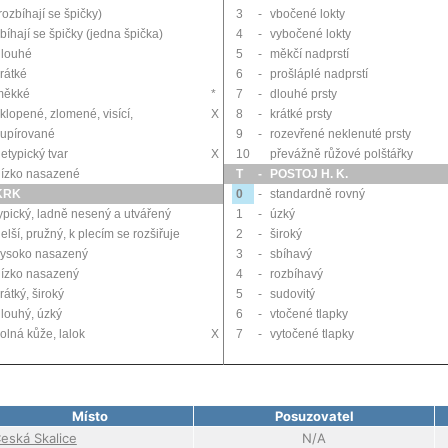
rozbíhají se špičky)
3
-
vbočené lokty
bíhají se špičky (jedna špička)
4
-
vybočené lokty
dlouhé
5
-
měkčí nadprstí
rátké
6
-
prošláplé nadprstí
měkké
*
7
-
dlouhé prsty
klopené, zlomené, visící,
X
8
-
krátké prsty
kupírované
9
-
rozevřené neklenuté prsty
etypický tvar
X
10
převážně růžové polštářky
nízko nasazené
T
-
POSTOJ H. K.
KRK
0
-
standardně rovný
ypický, ladně nesený a utvářený
1
-
úzký
elší, pružný, k plecím se rozšiřuje
2
-
široký
vysoko nasazený
3
-
sbíhavý
nízko nasazený
4
-
rozbíhavý
rátký, široký
5
-
sudovitý
louhý, úzký
6
-
vtočené tlapky
olná kůže, lalok
X
7
-
vytočené tlapky
Místo
Posuzovatel
eská Skalice
N/A