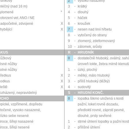
sinkový
2
-
vysoko nasazený
léčný (nad 16 m)
3
-
krátký
vylomené
*
4
-
dlouhý
otvrzení vet. ANO / NE
5
-
háček
nadpočetné, zdvojené
X
6
-
kroužek
hybějící
X
7
-
nesen nad linií hřbetu
8
-
vytočený do strany
9
-
zlomený, zdeformovaný
10
-
zálomek, srůsty
SKUS
R
-
HRUDNÍK
nůžkový
0
-
dostatečně hluboký, oválný, sah
ěsné nůžky
úroveň lokte, žebra mírně klenut
olné nůžky
1
-
úzký, plochý
předkus
X
2
-
mělký, málo hluboký
podkus
X
3
-
příliš hluboký (těžký)
leště
X
4
-
sudovitý
ozházený, nepravidelný
S
-
HRUDNÍ KONČ.
UCHO
0
-
lopatka šikmo uložená s kostí
ypické, vzpřímené, dopředu
pažní, loket rovně dozadu,
točené, vysoko nasazené,
předloktí rovné, záprstí pevné,
lízko sebe nesené
dlouhé, prsty sevřené
iroce, šířeji nasazené
1
-
strmé úhlení lopatky a pažní kost
iroce, šířeji nesené
2
-
přílišné úhlení