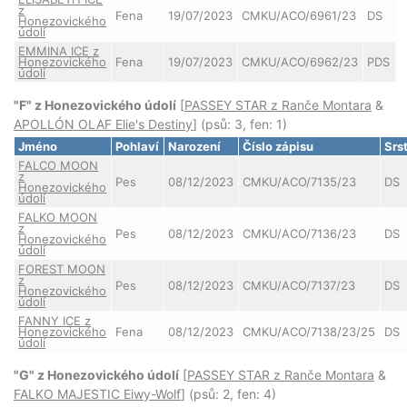
z
Fena
19/07/2023
CMKU/ACO/6961/23
DS
Honezovického
údolí
EMMINA ICE z
Honezovického
Fena
19/07/2023
CMKU/ACO/6962/23
PDS
údolí
"F" z Honezovického údolí
[
PASSEY STAR z Ranče Montara
&
APOLLÓN OLAF Elie's Destiny
] (psů: 3, fen: 1)
Jméno
Pohlaví
Narození
Číslo zápisu
Srs
FALCO MOON
z
Pes
08/12/2023
CMKU/ACO/7135/23
DS
Honezovického
údolí
FALKO MOON
z
Pes
08/12/2023
CMKU/ACO/7136/23
DS
Honezovického
údolí
FOREST MOON
z
Pes
08/12/2023
CMKU/ACO/7137/23
DS
Honezovického
údolí
FANNY ICE z
Honezovického
Fena
08/12/2023
CMKU/ACO/7138/23/25
DS
údolí
"G" z Honezovického údolí
[
PASSEY STAR z Ranče Montara
&
FALKO MAJESTIC Eiwy-Wolf
] (psů: 2, fen: 4)