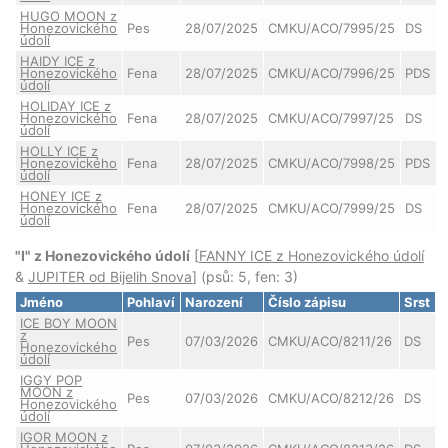
HUGO MOON z
Honezovického
Pes
28/07/2025
CMKU/ACO/7995/25
DS
údolí
HAIDY ICE z
Honezovického
Fena
28/07/2025
CMKU/ACO/7996/25
PDS
údolí
HOLIDAY ICE z
Honezovického
Fena
28/07/2025
CMKU/ACO/7997/25
DS
údolí
HOLLY ICE z
Honezovického
Fena
28/07/2025
CMKU/ACO/7998/25
PDS
údolí
HONEY ICE z
Honezovického
Fena
28/07/2025
CMKU/ACO/7999/25
DS
údolí
"I" z Honezovického údolí
[
FANNY ICE z Honezovického údolí
&
JUPITER od Bijelih Snova
] (psů: 5, fen: 3)
Jméno
Pohlaví
Narození
Číslo zápisu
Srst
ICE BOY MOON
z
Pes
07/03/2026
CMKU/ACO/8211/26
DS
Honezovického
údolí
IGGY POP
MOON z
Pes
07/03/2026
CMKU/ACO/8212/26
DS
Honezovického
údolí
IGOR MOON z