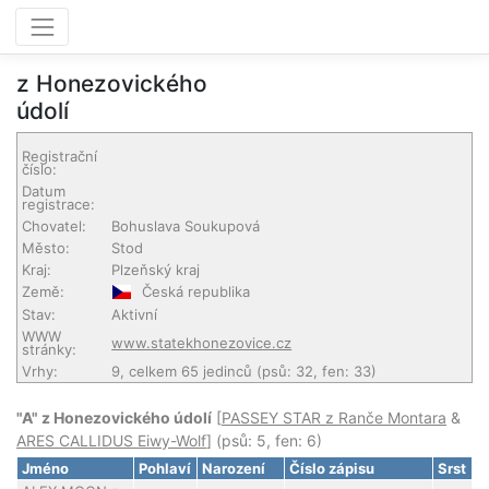
z Honezovického
údolí
Registrační
číslo:
Datum
registrace:
Chovatel:
Bohuslava Soukupová
Město:
Stod
Kraj:
Plzeňský kraj
Země:
Česká republika
Stav:
Aktivní
WWW
www.statekhonezovice.cz
stránky:
Vrhy:
9, celkem 65 jedinců (psů: 32, fen: 33)
"A" z Honezovického údolí
[
PASSEY STAR z Ranče Montara
&
ARES CALLIDUS Eiwy-Wolf
] (psů: 5, fen: 6)
Jméno
Pohlaví
Narození
Číslo zápisu
Srst