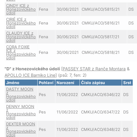
CINDY ICE z
Honezovického
Fena
30/06/2021
CMKU/ACO/5815/21
DS
údolí
CIRIÉ ICE z
Honezovického
Fena
30/06/2021
CMKU/ACO/5816/21
DS
údolí
CLAUDY ICE z
Honezovického
Fena
30/06/2021
CMKU/ACO/5817/21
DS
údolí
CORA FOXIE
ICE z
Fena
30/06/2021
CMKU/ACO/5818/21
DS
Honezovického
údolí
"D" z Honezovického údolí
[
PASSEY STAR z Ranče Montara
&
APOLLO ICE Barniko Line
] (psů: 7, fen: 2)
Jméno
Pohlaví
Narození
Číslo zápisu
Srst
DASTY MOON
z
Pes
11/06/2022
CMKU/ACO/6346/22
DS
Honezovického
údolí
DENNY MOON
z
Pes
11/06/2022
CMKU/ACO/6347/22
DS
Honezovického
údolí
DEXTER MOON
z
Pes
11/06/2022
CMKU/ACO/6348/22
DS
Honezovického
údolí