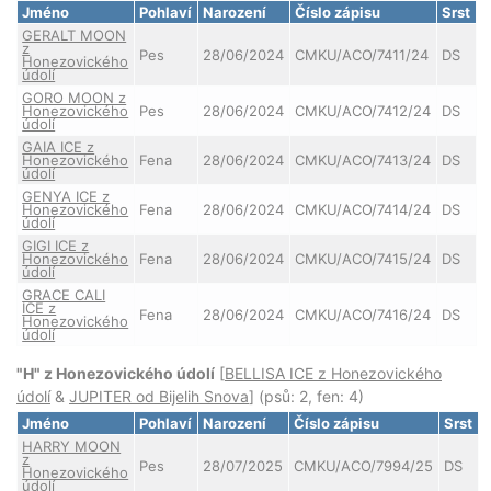
Jméno
Pohlaví
Narození
Číslo zápisu
Srst
GERALT MOON
z
Pes
28/06/2024
CMKU/ACO/7411/24
DS
Honezovického
údolí
GORO MOON z
Honezovického
Pes
28/06/2024
CMKU/ACO/7412/24
DS
údolí
GAIA ICE z
Honezovického
Fena
28/06/2024
CMKU/ACO/7413/24
DS
údolí
GENYA ICE z
Honezovického
Fena
28/06/2024
CMKU/ACO/7414/24
DS
údolí
GIGI ICE z
Honezovického
Fena
28/06/2024
CMKU/ACO/7415/24
DS
údolí
GRACE CALI
ICE z
Fena
28/06/2024
CMKU/ACO/7416/24
DS
Honezovického
údolí
"H" z Honezovického údolí
[
BELLISA ICE z Honezovického
údolí
&
JUPITER od Bijelih Snova
] (psů: 2, fen: 4)
Jméno
Pohlaví
Narození
Číslo zápisu
Srst
HARRY MOON
z
Pes
28/07/2025
CMKU/ACO/7994/25
DS
Honezovického
údolí