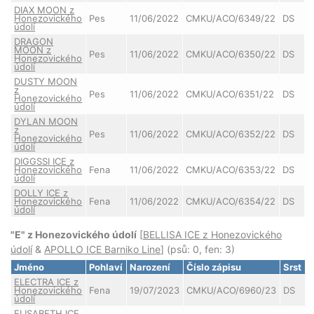
DIAX MOON z
Honezovického
Pes
11/06/2022
CMKU/ACO/6349/22
DS
údolí
DRAGON
MOON z
Pes
11/06/2022
CMKU/ACO/6350/22
DS
Honezovického
údolí
DUSTY MOON
z
Pes
11/06/2022
CMKU/ACO/6351/22
DS
Honezovického
údolí
DYLAN MOON
z
Pes
11/06/2022
CMKU/ACO/6352/22
DS
Honezovického
údolí
DIGGSSI ICE z
Honezovického
Fena
11/06/2022
CMKU/ACO/6353/22
DS
údolí
DOLLY ICE z
Honezovického
Fena
11/06/2022
CMKU/ACO/6354/22
DS
údolí
"E" z Honezovického údolí
[
BELLISA ICE z Honezovického
údolí
&
APOLLO ICE Barniko Line
] (psů: 0, fen: 3)
Jméno
Pohlaví
Narození
Číslo zápisu
Srst
ELECTRA ICE z
Honezovického
Fena
19/07/2023
CMKU/ACO/6960/23
DS
údolí
ELISABETH ICE