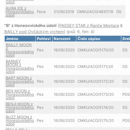
údolí
AURA ICE z
Honezovického
Fena
21/06/2019
CMKU/ACO/4837/19
DS
údolí
"B" z Honezovického údolí
[
PASSEY STAR z Ranče Montara
&
BAILLY pod Ovčáckým vrchem
] (psů: 6, fen: 4)
Jméno
Pohlaví
Narození
Číslo zápisu
Srs
BAILLY MOON
z
Pes
16/06/2020
CMKU/ACO/5170/20
DS
Honezovického
údolí
BARNEY
MOON z
Pes
16/06/2020
CMKU/ACO/5171/20
DS
Honezovického
údolí
BART MOON z
Honezovického
Pes
16/06/2020
CMKU/ACO/5172/20
DS
údolí
BEN MOON z
Honezovického
Pes
16/06/2020
CMKU/ACO/5173/20
PDS
údolí
BENJI MOON z
Honezovického
Pes
16/06/2020
CMKU/ACO/5174/20
DS
údolí
BUZZ MOON z
Honezovického
Pes
16/06/2020
CMKU/ACO/5175/20
PDS
údolí