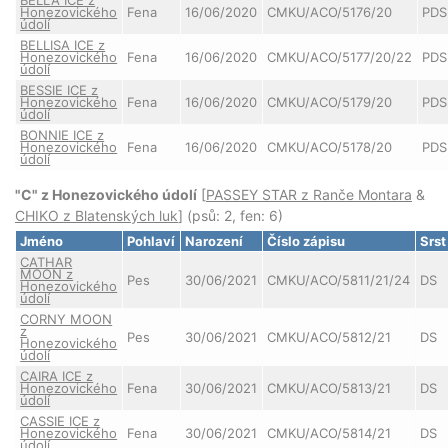
BELLA ICE z
Honezovického
Fena
16/06/2020
CMKU/ACO/5176/20
PDS
údolí
BELLISA ICE z
Honezovického
Fena
16/06/2020
CMKU/ACO/5177/20/22
PDS
údolí
BESSIE ICE z
Honezovického
Fena
16/06/2020
CMKU/ACO/5179/20
PDS
údolí
BONNIE ICE z
Honezovického
Fena
16/06/2020
CMKU/ACO/5178/20
PDS
údolí
"C" z Honezovického údolí
[
PASSEY STAR z Ranče Montara
&
CHIKO z Blatenských luk
] (psů: 2, fen: 6)
Jméno
Pohlaví
Narození
Číslo zápisu
Srst
CATHAR
MOON z
Pes
30/06/2021
CMKU/ACO/5811/21/24
DS
Honezovického
údolí
CORNY MOON
z
Pes
30/06/2021
CMKU/ACO/5812/21
DS
Honezovického
údolí
CAIRA ICE z
Honezovického
Fena
30/06/2021
CMKU/ACO/5813/21
DS
údolí
CASSIE ICE z
Honezovického
Fena
30/06/2021
CMKU/ACO/5814/21
DS
údolí