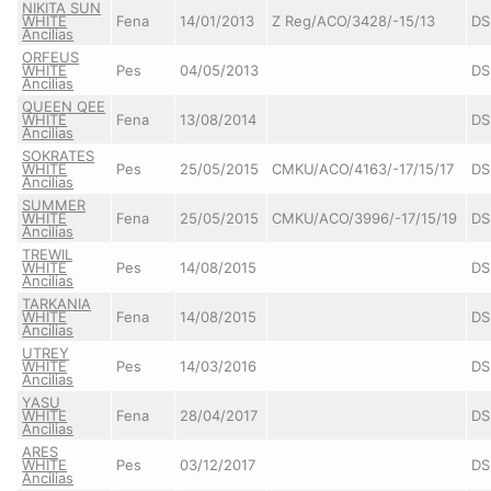
NIKITA SUN
WHITE
Fena
14/01/2013
Z Reg/ACO/3428/-15/13
DS
Ancilias
ORFEUS
WHITE
Pes
04/05/2013
DS
Ancilias
QUEEN QEE
WHITE
Fena
13/08/2014
DS
Ancilias
SOKRATES
WHITE
Pes
25/05/2015
CMKU/ACO/4163/-17/15/17
DS
Ancilias
SUMMER
WHITE
Fena
25/05/2015
CMKU/ACO/3996/-17/15/19
DS
Ancilias
TREWIL
WHITE
Pes
14/08/2015
DS
Ancilias
TARKANIA
WHITE
Fena
14/08/2015
DS
Ancilias
UTREY
WHITE
Pes
14/03/2016
DS
Ancilias
YASU
WHITE
Fena
28/04/2017
DS
Ancilias
ARES
WHITE
Pes
03/12/2017
DS
Ancilias