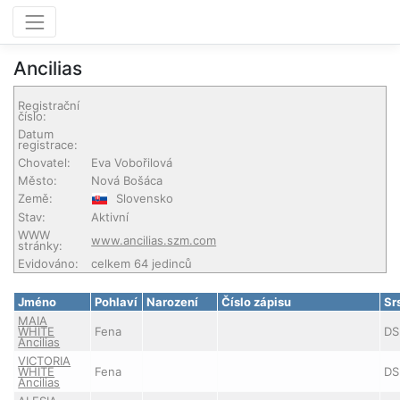
Ancilias
Registrační
číslo:
Datum
registrace:
Chovatel:
Eva Vobořilová
Město:
Nová Bošáca
Země:
Slovensko
Stav:
Aktivní
WWW
www.ancilias.szm.com
stránky:
Evidováno:
celkem 64 jedinců
Jméno
Pohlaví
Narození
Číslo zápisu
Sr
MAIA
WHITE
Fena
DS
Ancilias
VICTORIA
WHITE
Fena
DS
Ancilias