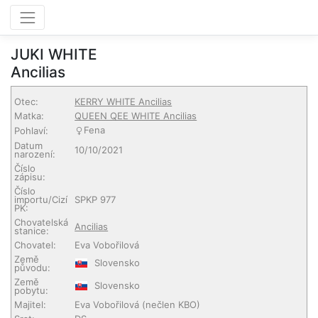
JUKI WHITE
Ancilias
Otec:
KERRY WHITE Ancilias
Matka:
QUEEN QEE WHITE Ancilias
Fena
Pohlaví:
Datum
10/10/2021
narození:
Číslo
zápisu:
Číslo
importu/Cizí
SPKP 977
PK:
Chovatelská
Ancilias
stanice:
Chovatel:
Eva Vobořilová
Země
Slovensko
původu:
Země
Slovensko
pobytu:
Majitel:
Eva Vobořilová
(nečlen KBO)