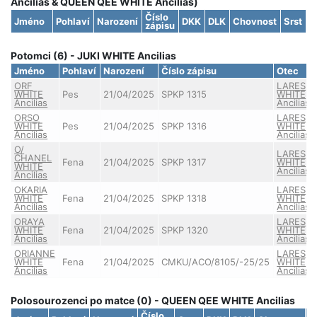
Ancilias & QUEEN QEE WHITE Ancilias)
Číslo
Jméno
Pohlaví
Narození
DKK
DLK
Chovnost
Srst
zápisu
Potomci (6) - JUKI WHITE Ancilias
Jméno
Pohlaví
Narození
Číslo zápisu
Otec
ORF
LARES
WHITE
Pes
21/04/2025
SPKP 1315
WHITE
Ancilias
Ancilias
ORSO
LARES
WHITE
Pes
21/04/2025
SPKP 1316
WHITE
Ancilias
Ancilias
O/
LARES
CHANEL
Fena
21/04/2025
SPKP 1317
WHITE
WHITE
Ancilias
Ancilias
OKARIA
LARES
WHITE
Fena
21/04/2025
SPKP 1318
WHITE
Ancilias
Ancilias
ORAYA
LARES
WHITE
Fena
21/04/2025
SPKP 1320
WHITE
Ancilias
Ancilias
ORIANNE
LARES
WHITE
Fena
21/04/2025
CMKU/ACO/8105/-25/25
WHITE
Ancilias
Ancilias
Polosourozenci po matce (0) - QUEEN QEE WHITE Ancilias
Číslo