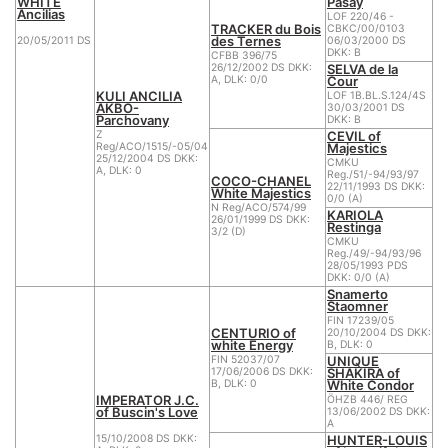
WHITE
Pasay
Ancilias
LOF 220/46 -
TRACKER du Bois
CBKC/00/0103
des Ternes
20/05/2011 DS
06/03/2000 DS
DKK: B
CFBB 396/75
SELVA de la
26/12/2002 DS DKK:
Cour
A, DLK: 0/0
KULI ANCILIA
LOF 1B.BL.S.124/4S
AKBO-
30/03/2001 DS
Parchovany
DKK: B
CEVIL of
Z
Majestics
Reg/ACO/1515/-05/04
25/12/2004 DS DKK:
CMKU
A, DLK: 0
Reg./51/-94/93/97
COCO-CHANEL
22/11/1993 DS DKK:
White Majestics
0/0 (A)
N Reg/ACO/574/99
KARIOLA
26/01/1999 DS DKK:
Restinga
3/2 (D)
CMKU
Reg./49/-94/93/96
28/05/1993 PDS
DKK: 0/0 (A)
Snamerto
Staomner
FIN 17239/05
CENTURIO of
20/10/2004 DS DKK:
white Energy
B, DLK: 0
UNIQUE
FIN 52037/07
SHAKIRA of
17/06/2006 DS DKK:
White Condor
B, DLK: 0
IMPERATOR J.C.
ÖHZB 446/ REG
of Buscin's Love
13/06/2002 DS DKK:
A
HUNTER-LOUIS
15/10/2008 DS DKK: