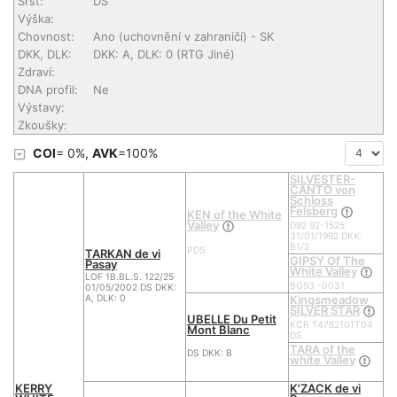
Srst:
DS
Výška:
Chovnost:
Ano (uchovnění v zahraničí)
- SK
DKK, DLK:
DKK: A, DLK: 0 (RTG Jiné)
Zdraví:
DNA profil:
Ne
Výstavy:
Zkoušky:
COI
= 0%,
AVK
=100%
SILVESTER-
CANTO von
Schloss
Felsberg
KEN of the White
Valley
D92 92-1525
31/01/1992 DKK:
B1/2
PDS
TARKAN de vi
GIPSY Of The
Pasay
White Valley
LOF 1B.BL.S. 122/25
BG93 -0031
01/05/2002 DS DKK:
Kingsmeadow
A, DLK: 0
SILVER STAR
UBELLE Du Petit
KCR T4782101T04
Mont Blanc
DS
TARA of the
DS DKK: B
white Valley
KERRY
K'ZACK de vi