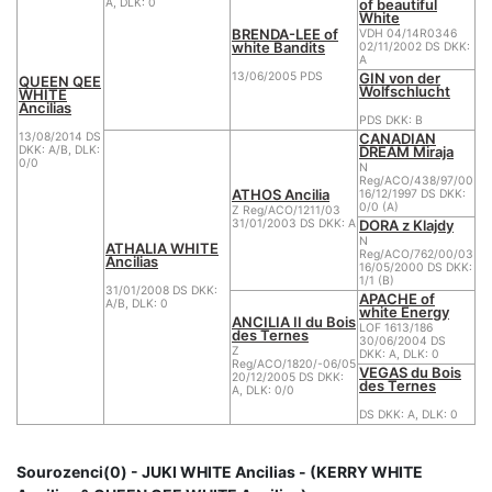
of beautiful
A, DLK: 0
White
BRENDA-LEE of
VDH 04/14R0346
white Bandits
02/11/2002 DS DKK:
A
GIN von der
13/06/2005 PDS
QUEEN QEE
Wolfschlucht
WHITE
Ancilias
PDS DKK: B
CANADIAN
13/08/2014 DS
DREAM Miraja
DKK: A/B, DLK:
0/0
N
Reg/ACO/438/97/00
ATHOS Ancilia
16/12/1997 DS DKK:
0/0 (A)
Z Reg/ACO/1211/03
DORA z Klajdy
31/01/2003 DS DKK: A
N
ATHALIA WHITE
Reg/ACO/762/00/03
Ancilias
16/05/2000 DS DKK:
1/1 (B)
31/01/2008 DS DKK:
APACHE of
A/B, DLK: 0
white Energy
ANCILIA II du Bois
LOF 1613/186
des Ternes
30/06/2004 DS
Z
DKK: A, DLK: 0
Reg/ACO/1820/-06/05
VEGAS du Bois
20/12/2005 DS DKK:
des Ternes
A, DLK: 0/0
DS DKK: A, DLK: 0
Sourozenci(0) - JUKI WHITE Ancilias - (KERRY WHITE