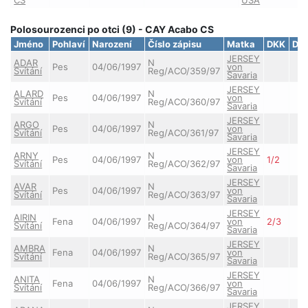
Polosourozenci po otci (9) - CAY Acabo CS
Jméno
Pohlaví
Narození
Číslo zápisu
Matka
DKK
DL
JERSEY
ADAR
N
Pes
04/06/1997
von
Svítání
Reg/ACO/359/97
Savaria
JERSEY
ALARD
N
Pes
04/06/1997
von
Svítání
Reg/ACO/360/97
Savaria
JERSEY
ARGO
N
Pes
04/06/1997
von
Svítání
Reg/ACO/361/97
Savaria
JERSEY
ARNY
N
Pes
04/06/1997
von
1/2
Svítání
Reg/ACO/362/97
Savaria
JERSEY
AVAR
N
Pes
04/06/1997
von
Svítání
Reg/ACO/363/97
Savaria
JERSEY
AIRIN
N
Fena
04/06/1997
von
2/3
Svítání
Reg/ACO/364/97
Savaria
JERSEY
AMBRA
N
Fena
04/06/1997
von
Svítání
Reg/ACO/365/97
Savaria
JERSEY
ANITA
N
Fena
04/06/1997
von
Svítání
Reg/ACO/366/97
Savaria
JERSEY