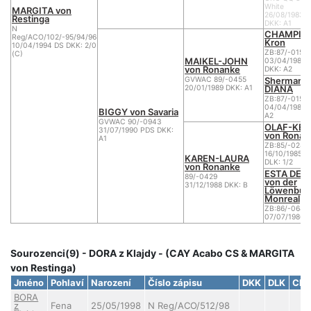
White
MARGITA von
26/08/1983 
Restinga
DKK: A1
N
CHAMPION
Reg/ACO/102/-95/94/96
Kron
10/04/1994 DS DKK: 2/0
ZB:87/-0150
(C)
MAIKEL-JOHN
03/04/1980 
von Ronanke
DKK: A2
Sherman's
GVWAC 89/-0455
DIANA
20/01/1989 DKK: A1
ZB:87/-0154
04/04/1983 
BIGGY von Savaria
A2
GVWAC 90/-0943
OLAF-KEV
31/07/1990 PDS DKK:
von Ronan
A1
ZB:85/-024
16/10/1985 D
KAREN-LAURA
DLK: 1/2
von Ronanke
ESTA DE 
89/-0429
von der
31/12/1988 DKK: B
Löwenbur
Monreal
ZB:86/-068
07/07/1986 D
Sourozenci(9) - DORA z Klajdy - (CAY Acabo CS & MARGITA
von Restinga)
Jméno
Pohlaví
Narození
Číslo zápisu
DKK
DLK
Cho
BORA
z
Fena
25/05/1998
N Reg/ACO/512/98