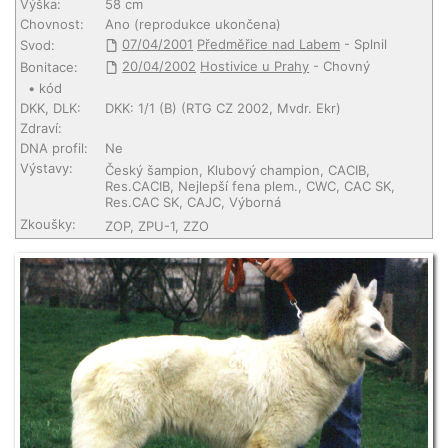
Výška:
58 cm
Chovnost:
Ano (reprodukce ukončena)
07/04/2001
Předměřice nad Labem
- Splnil
Svod:
20/04/2002
Hostivice u Prahy
- Chovný
Bonitace:
• kód
DKK, DLK:
DKK: 1/1 (B) (RTG CZ 2002, Mvdr. Ekr)
Zdraví:
DNA profil:
Ne
Výstavy:
Český šampion, Klubový champion, CACIB,
Res.CACIB, Nejlepší fena plem., CWC, CAC SK,
Res.CAC SK, CAJC, Výborná
Zkoušky:
ZOP, ZPU-1, ZZO