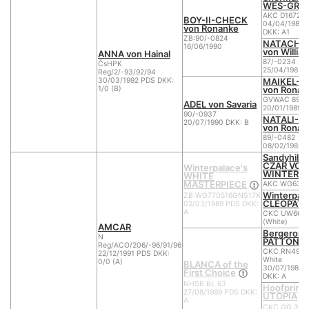
WES-GREI
AKC D167261
BOY-II-CHECK
04/04/1983 
von Ronanke
DKK: A1
ZB:90/-0824
NATACHA
16/06/1990
von Willia
ANNA von Hainal
87/-0234
ČsHPK
25/04/1985
Reg/2/-93/92/94
MAIKEL-J
30/03/1992 PDS DKK:
von Ronan
1/0 (B)
GVWAC 89/-
ADEL von Savaria
20/01/1989 D
90/-0937
NATALI-V
20/07/1990 DKK: B
von Ronan
89/-0482
08/02/1989 D
Sandyhill's
CZAR VON
Winterpalace's
WINTERP
WHITE
MASTERPIECE
AKC WG6351
Winterpala
ZB:WG770516GNS17X
CLEOPAT
02/03/1989 PDS DKK:
A
CKC UW660
(White)
AMCAR
Bergeron'
N
PATTON
Reg/ACO/206/-96/91/96
CKC RN4949
22/12/1991 PDS DKK:
White
0/0 (A)
BLANCA of the
30/07/1984 
First Choice
DKK: A
NHSB BL 63
Hoofprint
27/08/1989 PDS DKK:
UTOPIA
A
CKC QQ 378