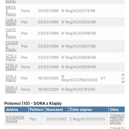
Klajdy
BRITA
z
Fena
25/05/1998
N Reg/ACO/513/98
Klajdy
CAR z
Pes
23/03/1999
N Reg/ACO/605/99
Klajdy
CATO
z
Pes
23/03/1999
N Reg/ACO/606/99
Klajdy
CESAR
z
Pes
23/03/1999
N Reg/ACO/607/99
Klajdy
CYD z
Pes
23/03/1999
N Reg/ACO/608/99
Klajdy
CITA z
Fena
23/03/1999
N Reg/ACO/609/99
Klajdy
Ano
DYK z
N
Pes
16/05/2000
1/1
(re
Klajdy
Reg/ACO/760/00/02
uko
DIVA z
Fena
16/05/2000
N Reg/ACO/761/00
Klajdy
Potomci (10) - DORA z Klajdy
Jméno
Pohlaví
Narození
Číslo zápisu
Otec
CANADIA
ACHERON
Pes
31/01/2003
Z Reg/ACO/1207/03
DREAM
Ancilia
Miraja
CANADIA