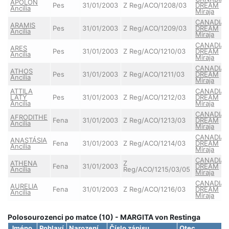
APOLON
Pes
31/01/2003
Z Reg/ACO/1208/03
DREAM
Ancilia
Miraja
CANADIA
ARAMIS
Pes
31/01/2003
Z Reg/ACO/1209/03
DREAM
Ancilia
Miraja
CANADIA
ARES
Pes
31/01/2003
Z Reg/ACO/1210/03
DREAM
Ancilia
Miraja
CANADIA
ATHOS
Pes
31/01/2003
Z Reg/ACO/1211/03
DREAM
Ancilia
Miraja
ATTILA
CANADIA
LATY
Pes
31/01/2003
Z Reg/ACO/1212/03
DREAM
Ancilia
Miraja
CANADIA
AFRODITHE
Fena
31/01/2003
Z Reg/ACO/1213/03
DREAM
Ancilia
Miraja
CANADIA
ANASTÁSIA
Fena
31/01/2003
Z Reg/ACO/1214/03
DREAM
Ancilia
Miraja
CANADIA
ATHENA
Z
Fena
31/01/2003
DREAM
Ancilia
Reg/ACO/1215/03/05
Miraja
CANADIA
AURELIA
Fena
31/01/2003
Z Reg/ACO/1216/03
DREAM
Ancilia
Miraja
Polosourozenci po matce (10) - MARGITA von Restinga
Jméno
Pohlaví
Narození
Číslo zápisu
Otec