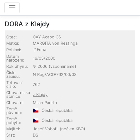
DORA z Klajdy
Otec:
CAY Acabo CS
Matka:
MARGITA von Restinga
Fena
Pohlaví:
Datum
16/05/2000
narození:
Rok úhynu:
✞ 2006 (vzpomínáme)
Číslo
N Reg/ACO/762/00/03
zápisu:
Tetovací
762
číslo:
Chovatelská
z Klajdy
stanice:
Chovatel:
Milan Padrta
Země
Česká republika
původu:
Země
Česká republika
pobytu:
Majitel:
Josef Vobořil
(nečlen KBO)
Srst:
DS