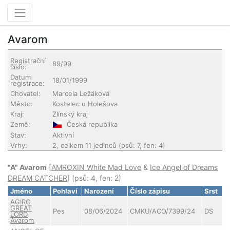
Avarom
Registrační
89/99
číslo:
Datum
18/01/1999
registrace:
Chovatel:
Marcela Ležáková
Město:
Kostelec u Holešova
Kraj:
Zlínský kraj
Země:
Česká republika
Stav:
Aktivní
Vrhy:
2, celkem 11 jedinců (psů: 7, fen: 4)
"A" Avarom
[
AMROXIN White Mad Love
&
Ice Angel of Dreams
DREAM CATCHER
] (psů: 4, fen: 2)
Jméno
Pohlaví
Narození
Číslo zápisu
Srst
AGIRO
GREAT
Pes
08/06/2024
CMKU/ACO/7399/24
DS
LORD
Avarom