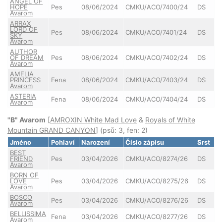
ANGEL OF
HOPE
Pes
08/06/2024
CMKU/ACO/7400/24
DS
Avarom
ARRAX
LORD OF
Pes
08/06/2024
CMKU/ACO/7401/24
DS
SKY
Avarom
AUTHOR
OF DREAM
Pes
08/06/2024
CMKU/ACO/7402/24
DS
Avarom
AMELIA
PRINCESS
Fena
08/06/2024
CMKU/ACO/7403/24
DS
Avarom
ASTERIA
Fena
08/06/2024
CMKU/ACO/7404/24
DS
Avarom
"B" Avarom
[
AMROXIN White Mad Love
&
Royals of White
Mountain GRAND CANYON
] (psů: 3, fen: 2)
Jméno
Pohlaví
Narození
Číslo zápisu
Srst
BEST
FRIEND
Pes
03/04/2026
CMKU/ACO/8274/26
DS
Avarom
BORN OF
LOVE
Pes
03/04/2026
CMKU/ACO/8275/26
DS
Avarom
BOSCO
Pes
03/04/2026
CMKU/ACO/8276/26
DS
Avarom
BELLISSIMA
Fena
03/04/2026
CMKU/ACO/8277/26
DS
Avarom