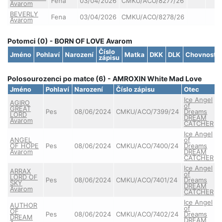
Fena
03/04/2026
CMKU/ACO/8277/26
Avarom
BEVERLY
Fena
03/04/2026
CMKU/ACO/8278/26
Avarom
Potomci (0) - BORN OF LOVE Avarom
Číslo
Jméno
Pohlaví
Narození
Matka
DKK
DLK
Chovnost
zápisu
Polosourozenci po matce (6) - AMROXIN White Mad Love
Jméno
Pohlaví
Narození
Číslo zápisu
Otec
Ice Angel
AGIRO
of
GREAT
Pes
08/06/2024
CMKU/ACO/7399/24
Dreams
LORD
DREAM
Avarom
CATCHER
Ice Angel
ANGEL
of
OF HOPE
Pes
08/06/2024
CMKU/ACO/7400/24
Dreams
Avarom
DREAM
CATCHER
Ice Angel
ARRAX
of
LORD OF
Pes
08/06/2024
CMKU/ACO/7401/24
Dreams
SKY
DREAM
Avarom
CATCHER
Ice Angel
AUTHOR
of
OF
Pes
08/06/2024
CMKU/ACO/7402/24
Dreams
DREAM
DREAM