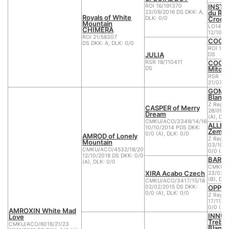
INSTA
ROI 16/191370
du Ro
23/09/2016 DS DKK: A,
Royals of White
Crocs
DLK: 0/0
Mountain
LO1440
CHIMERA
12/10/2
ROI 21/58307
COOPE
DS DKK: A, DLK: 0/0
ROI 15/
JULIA
DS
COCO 
RSR 18/110411
Mito C
DS
RSR 12
21/07/2
GOMER
Blankp
Z Reg/A
CASPER of Merry
28/09/2
Dream
(A), DLK
CMKU/ACO/3349/14/16
ALLEY
10/10/2014 PDS DKK:
Zeman
0/0 (A), DLK: 0/0
AMROD of Lonely
Z Reg/
Mountain
03/10/2
CMKU/ACO/4532/18/20
0/0 (A),
12/10/2018 DS DKK: 0/0
BARNE
(A), DLK: 0/0
CMKU/A
XIRA Acabo Czech
23/02/2
(B), DLK
CMKU/ACO/3417/15/18
OPPI 
02/02/2015 DS DKK:
0/0 (A), DLK: 0/0
Z Reg/
17/11/2
0/0 (A),
AMROXIN White Mad
INNUE
Love
Trebo
CMKU/ACO/6016/21/23
Blanc