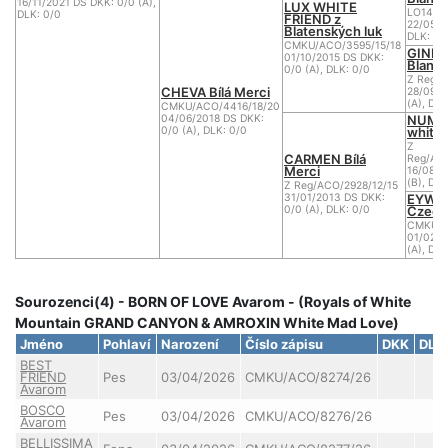
16/11/2021 DS DKK: 0/0 (A),
LUX WHITE
LO1480
DLK: 0/0
FRIEND z
22/05/2
Blatenských luk
DLK: 0
CMKU/ACO/3595/15/18
GINNA
01/10/2015 DS DKK:
Blankp
0/0 (A), DLK: 0/0
Z Reg/A
CHEVA Bílá Merci
28/09/2
(A), DLK
CMKU/ACO/4416/18/20
NUMBE
04/06/2018 DS DKK:
white 
0/0 (A), DLK: 0/0
Z
CARMEN Bílá
Reg/ACO
Merci
16/08/2
(B), DLK
Z Reg/ACO/2928/12/15
EYWY 
31/01/2013 DS DKK:
Czech
0/0 (A), DLK: 0/0
CMKU/A
01/02/2
(A), DLK
Sourozenci(4) - BORN OF LOVE Avarom - (Royals of White
Mountain GRAND CANYON & AMROXIN White Mad Love)
Jméno
Pohlaví
Narození
Číslo zápisu
DKK
DLK
BEST
FRIEND
Pes
03/04/2026
CMKU/ACO/8274/26
Avarom
BOSCO
Pes
03/04/2026
CMKU/ACO/8276/26
Avarom
BELLISSIMA