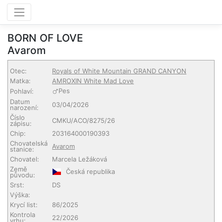
BORN OF LOVE
Avarom
Otec:
Royals of White Mountain GRAND CANYON
Matka:
AMROXIN White Mad Love
Pes
Pohlaví:
Datum
03/04/2026
narození:
Číslo
CMKU/ACO/8275/26
zápisu:
Chip:
203164000190393
Chovatelská
Avarom
stanice:
Chovatel:
Marcela Ležáková
Země
Česká republika
původu:
Srst:
DS
Výška:
Krycí list:
86/2025
Kontrola
22/2026
vrhu: