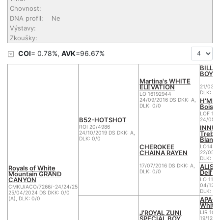
Chovnost:
DNA profil:
Ne
Výstavy:
Zkoušky:
COI
= 0.78%,
AVK
=96.67%
BILLI
BOY by
Martina's WHITE
ELEVATION
21/03/2
DLK: 0/
LO 16192944
H'MIC
24/09/2016 DS DKK: A,
Bois d
DLK: 0/0
LOF 13
B52-HOTSHOT
24/05/2
INNUE
ROI 20/4986
Trebo
24/10/2019 DS DKK: A,
Blanc
DLK: 0/0
CHEROKEE
LO1480
CHAINA RAYEN
22/05/2
DLK: 0
ALISH
17/07/2016 DS DKK: A,
Royals of White
Dell'I
DLK: 0/0
Mountain GRAND
CANYON
LO 1114
04/12/2
CMKU/ACO/7266/-24/24/25
DLK: 0/
25/04/2024 DS DKK: 0/0
APACH
(A), DLK: 0/0
White
J'ROYAL ZUNI
LIR 10/
SPECIAL BOY
19/12/2