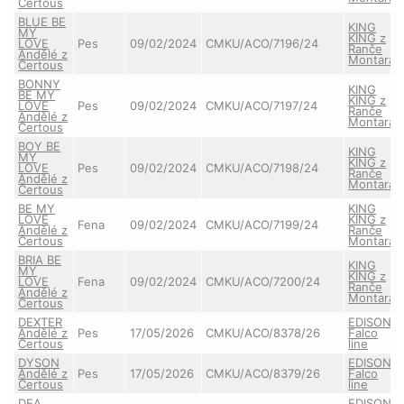
Čertous
BLUE BE
KING
MY
KING z
LOVE
Pes
09/02/2024
CMKU/ACO/7196/24
Ranče
Andělé z
Montara
Čertous
BONNY
KING
BE MY
KING z
LOVE
Pes
09/02/2024
CMKU/ACO/7197/24
Ranče
Andělé z
Montara
Čertous
BOY BE
KING
MY
KING z
LOVE
Pes
09/02/2024
CMKU/ACO/7198/24
Ranče
Andělé z
Montara
Čertous
BE MY
KING
LOVE
KING z
Fena
09/02/2024
CMKU/ACO/7199/24
Andělé z
Ranče
Čertous
Montara
BRIA BE
KING
MY
KING z
LOVE
Fena
09/02/2024
CMKU/ACO/7200/24
Ranče
Andělé z
Montara
Čertous
DEXTER
EDISON
Andělé z
Pes
17/05/2026
CMKU/ACO/8378/26
Falco
Čertous
line
DYSON
EDISON
Andělé z
Pes
17/05/2026
CMKU/ACO/8379/26
Falco
Čertous
line
DEA
EDISON