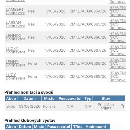
Donnevara
HEAVENLY
LAMBERT
Pes
17/05/2026
CMKU/ACO/8364/26
NICO
Donnevara
Donnevara
HEAVENLY
LARSAN
Pes
17/05/2026
CMKU/ACO/8365/26
NICO
Donnevara
Donnevara
HEAVENLY
LENNOX
Pes
17/05/2026
CMKU/ACO/8366/26
NICO
Donnevara
Donnevara
HEAVENLY
LUCKY
Pes
17/05/2026
CMKU/ACO/8367/26
NICO
Donnevara
Donnevara
HEAVENLY
LENNY
Fena
17/05/2026
CMKU/ACO/8368/26
NICO
Donnevara
Donnevara
HEAVENLY
LUCY
Fena
17/05/2026
CMKU/ACO/8369/26
NICO
Donnevara
Donnevara
Přehled bonitací a svodů
Akce
Datum
Místo
Posuzovatel
Typ
Stav
Přihláška
Svod
09/08/2026
Polička
N/A
N/A
přijata
Přehled klubových výstav
Akce
Datum
Místo
Posuzovatel
Třída
Hodnocení