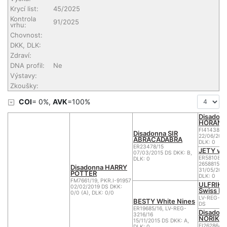
Krycí list:
45/2025
Kontrola
91/2025
vrhu:
Chovnost:
DKK, DLK:
Zdraví:
DNA profil:
Ne
Výstavy:
Zkoušky:
COI
= 0%,
AVK
=100%
Disadon
HORANT
FI41438/12
Disadonna SIR
22/06/2012
ABRACADABRA
DLK: 0
ER23478/15
JETY va
07/03/2015 DS DKK: B,
ER58108/10
DLK: 0
2658815, L
Disadonna HARRY
31/05/2007
POTTER
DLK: 0
FM7661/19, PKR.I-91957
ULFRIK 
02/02/2019 DS DKK:
Swiss D
0/0 (A), DLK: 0/0
LV-REG-28
BESTY White Nines
DS
ER19685/16, LV-REG-
Disadon
3216/16
NORIKO
15/11/2015 DS DKK: A,
FI26286/13
DLK: 0