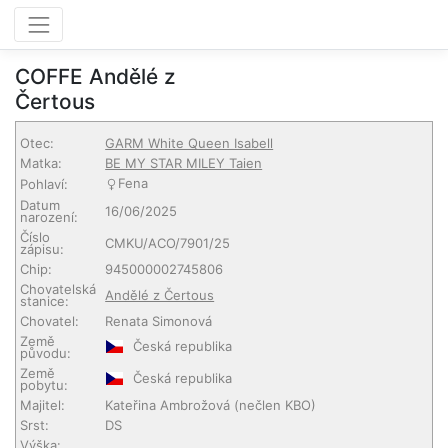
COFFE Andělé z
Čertous
Otec:
GARM White Queen Isabell
Matka:
BE MY STAR MILEY Taien
Fena
Pohlaví:
Datum
16/06/2025
narození:
Číslo
CMKU/ACO/7901/25
zápisu:
Chip:
945000002745806
Chovatelská
Andělé z Čertous
stanice:
Chovatel:
Renata Simonová
Země
Česká republika
původu:
Země
Česká republika
pobytu:
Majitel:
Kateřina Ambrožová
(nečlen KBO)
Srst:
DS
Výška: