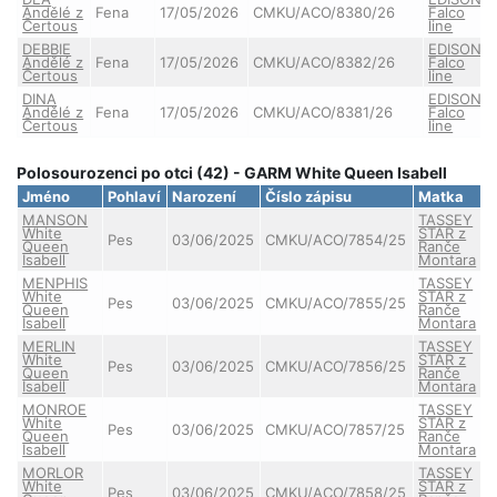
Andělé z
Fena
17/05/2026
CMKU/ACO/8380/26
Falco
Čertous
line
DEBBIE
EDISON
Andělé z
Fena
17/05/2026
CMKU/ACO/8382/26
Falco
Čertous
line
DINA
EDISON
Andělé z
Fena
17/05/2026
CMKU/ACO/8381/26
Falco
Čertous
line
Polosourozenci po otci (42) - GARM White Queen Isabell
Jméno
Pohlaví
Narození
Číslo zápisu
Matka
MANSON
TASSEY
White
STAR z
Pes
03/06/2025
CMKU/ACO/7854/25
Queen
Ranče
Isabell
Montara
MENPHIS
TASSEY
White
STAR z
Pes
03/06/2025
CMKU/ACO/7855/25
Queen
Ranče
Isabell
Montara
MERLIN
TASSEY
White
STAR z
Pes
03/06/2025
CMKU/ACO/7856/25
Queen
Ranče
Isabell
Montara
MONROE
TASSEY
White
STAR z
Pes
03/06/2025
CMKU/ACO/7857/25
Queen
Ranče
Isabell
Montara
MORLOR
TASSEY
White
STAR z
Pes
03/06/2025
CMKU/ACO/7858/25