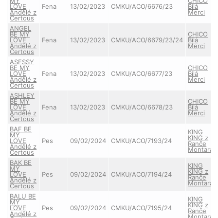
MY
CHICO
LOVE
Fena
13/02/2023
CMKU/ACO/6676/23
Bílá
Andělé z
Merci
Čertous
ANGEL
BE MY
CHICO
LOVE
Fena
13/02/2023
CMKU/ACO/6679/23/24
Bílá
Andělé z
Merci
Čertous
ASESSY
BE MY
CHICO
LOVE
Fena
13/02/2023
CMKU/ACO/6677/23
Bílá
Andělé z
Merci
Čertous
ASHLEY
BE MY
CHICO
LOVE
Fena
13/02/2023
CMKU/ACO/6678/23
Bílá
Andělé z
Merci
Čertous
BAF BE
KING
MY
KING z
LOVE
Pes
09/02/2024
CMKU/ACO/7193/24
Ranče
Andělé z
Montara
Čertous
BAK BE
KING
MY
KING z
LOVE
Pes
09/02/2024
CMKU/ACO/7194/24
Ranče
Andělé z
Montara
Čertous
BALU BE
KING
MY
KING z
LOVE
Pes
09/02/2024
CMKU/ACO/7195/24
Ranče
Andělé z
Montara