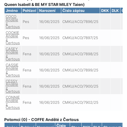
Queen Isabell & BE MY STAR MILEY Taien)
Jméno
Pohlaví
Narození
Číslo zápisu
DKK
DLK
Ch
COCO
Andělé
Pes
16/06/2025
CMKU/ACO/7896/25
z
Čertous
COOKIE
Andělé
Pes
16/06/2025
CMKU/ACO/7897/25
z
Čertous
CASEY
Andělé
Fena
16/06/2025
CMKU/ACO/7898/25
z
Čertous
CASSIE
Andělé
Fena
16/06/2025
CMKU/ACO/7899/25
z
Čertous
CESSY
Andělé
Fena
16/06/2025
CMKU/ACO/7900/25
z
Čertous
CONNIE
Andělé
Fena
16/06/2025
CMKU/ACO/7902/25
z
Čertous
Potomci (0) - COFFE Andělé z Čertous
Číslo