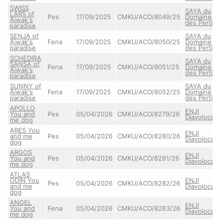
SWISS
SAYA du
LARS of
Pes
17/09/2025
CMKU/ACO/8049/25
Domaine
Aiwak's
des Pertin
paradise
SENJA of
SAYA du
Aiwak's
Fena
17/09/2025
CMKU/ACO/8050/25
Domaine
paradise
des Pertin
SCHEDIRA
SAYA du
SANSA of
Fena
17/09/2025
CMKU/ACO/8051/25
Domaine
Aiwak's
des Pertin
paradise
SUNNY of
SAYA du
Aiwak's
Fena
17/09/2025
CMKU/ACO/8052/25
Domaine
paradise
des Pertin
APOLLO
ENJI
You and
Pes
05/04/2026
CMKU/ACO/8279/26
Diavolocan
me dog
ARES You
ENJI
and me
Pes
05/04/2026
CMKU/ACO/8280/26
Diavolocan
dog
ARGOS
ENJI
You and
Pes
05/04/2026
CMKU/ACO/8281/26
Diavolocan
me dog
ATLAS
ODIN You
ENJI
Pes
05/04/2026
CMKU/ACO/8282/26
and me
Diavolocan
dog
ANGEL
ENJI
You and
Fena
05/04/2026
CMKU/ACO/8283/26
Diavolocan
me dog