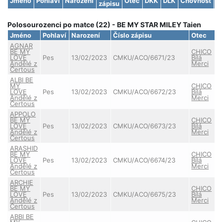
Jméno
Pohlaví
Narození
Otec
DKK
DLK
Chovnost
S
zápisu
Polosourozenci po matce (22) - BE MY STAR MILEY Taien
Jméno
Pohlaví
Narození
Číslo zápisu
Otec
AGNAR
BE MY
CHICO
LOVE
Pes
13/02/2023
CMKU/ACO/6671/23
Bílá
Andělé z
Merci
Čertous
ALBI BE
MY
CHICO
LOVE
Pes
13/02/2023
CMKU/ACO/6672/23
Bílá
Andělé z
Merci
Čertous
APPOLO
BE MY
CHICO
LOVE
Pes
13/02/2023
CMKU/ACO/6673/23
Bílá
Andělé z
Merci
Čertous
ARASHID
BE MY
CHICO
LOVE
Pes
13/02/2023
CMKU/ACO/6674/23
Bílá
Andělé z
Merci
Čertous
ARCHIE
BE MY
CHICO
LOVE
Pes
13/02/2023
CMKU/ACO/6675/23
Bílá
Andělé z
Merci
Čertous
ABBI BE