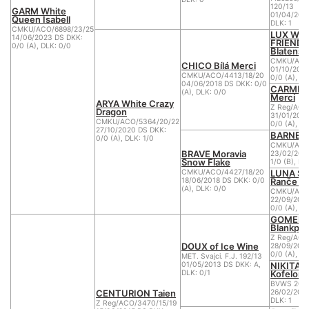
120/13
GARM White
01/04/2013
Queen Isabell
DLK: 1
CMKU/ACO/6898/23/25
LUX WH
14/06/2023 DS DKK:
FRIEND 
0/0 (A), DLK: 0/0
Blatensk
CMKU/ACO/
CHICO Bílá Merci
01/10/2015
CMKU/ACO/4413/18/20
0/0 (A), DL
04/06/2018 DS DKK: 0/0
CARMEN 
(A), DLK: 0/0
Merci
ARYA White Crazy
Z Reg/ACO
Dragon
31/01/201
CMKU/ACO/5364/20/22
0/0 (A), DL
27/10/2020 DS DKK:
BARNET 
0/0 (A), DLK: 1/0
CMKU/ACO/
BRAVE Moravia
23/02/201
Snow Flake
1/0 (B), DL
LUNA ST
CMKU/ACO/4427/18/20
Ranče M
18/06/2018 DS DKK: 0/0
(A), DLK: 0/0
CMKU/ACO/
22/09/201
0/0 (A), DL
GOMER l
Blankpapi
Z Reg/ACO
DOUX of Ice Wine
28/09/200
0/0 (A), DL
MET. Svajci. F.J. 192/13
NIKITA 
01/05/2013 DS DKK: A,
Kofelort
DLK: 0/1
BVWS 200
CENTURION Taien
26/02/2011
DLK: 1
Z Reg/ACO/3470/15/19