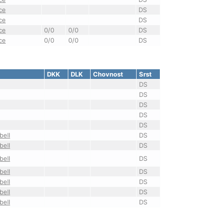
ce
DS
ce
DS
ce
0/0
0/0
DS
ce
0/0
0/0
DS
DKK
DLK
Chovnost
Srst
DS
DS
DS
DS
DS
ell
DS
ell
DS
ell
DS
ell
DS
ell
DS
ell
DS
ell
DS