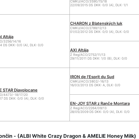
CMKU/ACO/3590/15/18
22/09/2015 DS DKK: 0/0 (A), DLK: 1/1
CHARON z Blatenských luk
CMKU/ACO/2789/12/13
01/02/2012 DS DKK: 0/0 (A), DLK: 0/0
 Altája
/3256/14/16
4 DS DKK: 0/0 (A), DLK: 0/0
AXI Altája
Z Reg/ACO/2752/11/13
29/11/2011 DS DKK: 1/0 (B), DLK: 0/0
IRON de l'Esprit du Sud
CMKU/ACO/3802/-16/13
16/03/2013 DS DKK: A, DLK: 0/0
 STAR Diavolocane
/4473/-18/17/20
7 DS DKK: 0/0 (A), DLK: 0/0
EN-JOY STAR z Ranče Montara
Z Reg/ACO/2264/09/13
28/05/2009 DS DKK: 0/0 (A), DLK: 0/0
nčin - (ALBI White Crazy Dragon & AMELIE Honey Milk)