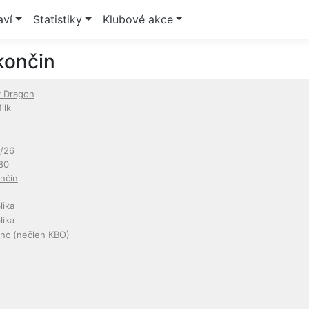
aví
Statistiky
Klubové akce
končin
y Dragon
ilk
/26
80
nčin
lika
lika
anc
(nečlen KBO)