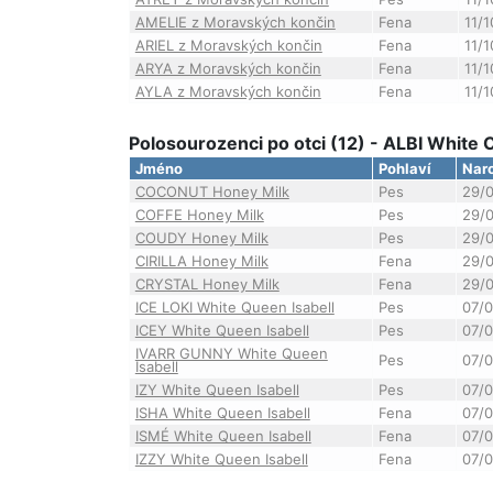
AMELIE z Moravských končin
Fena
11/
ARIEL z Moravských končin
Fena
11/
ARYA z Moravských končin
Fena
11/
AYLA z Moravských končin
Fena
11/
Polosourozenci po otci (12) - ALBI White
Jméno
Pohlaví
Nar
COCONUT Honey Milk
Pes
29/
COFFE Honey Milk
Pes
29/
COUDY Honey Milk
Pes
29/
CIRILLA Honey Milk
Fena
29/
CRYSTAL Honey Milk
Fena
29/
ICE LOKI White Queen Isabell
Pes
07/
ICEY White Queen Isabell
Pes
07/
IVARR GUNNY White Queen
Pes
07/
Isabell
IZY White Queen Isabell
Pes
07/
ISHA White Queen Isabell
Fena
07/
ISMÉ White Queen Isabell
Fena
07/
IZZY White Queen Isabell
Fena
07/