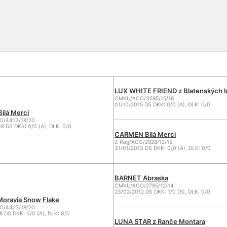
LUX WHITE FRIEND z Blatenských l
CMKU/ACO/3595/15/18
01/10/2015 DS DKK: 0/0 (A), DLK: 0/0
ílá Merci
/4413/18/20
8 DS DKK: 0/0 (A), DLK: 0/0
CARMEN Bílá Merci
Z Reg/ACO/2928/12/15
31/01/2013 DS DKK: 0/0 (A), DLK: 0/0
BARNET Abraska
CMKU/ACO/2795/12/14
23/02/2012 DS DKK: 1/0 (B), DLK: 0/0
oravia Snow Flake
/4427/18/20
8 DS DKK: 0/0 (A), DLK: 0/0
LUNA STAR z Ranče Montara