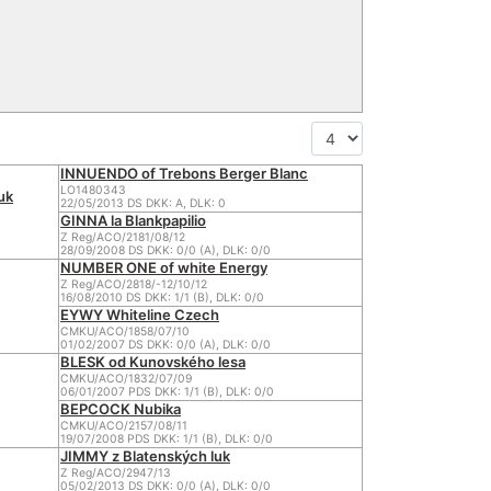
INNUENDO of Trebons Berger Blanc
LO1480343
uk
22/05/2013 DS DKK: A, DLK: 0
GINNA la Blankpapilio
Z Reg/ACO/2181/08/12
28/09/2008 DS DKK: 0/0 (A), DLK: 0/0
NUMBER ONE of white Energy
Z Reg/ACO/2818/-12/10/12
16/08/2010 DS DKK: 1/1 (B), DLK: 0/0
EYWY Whiteline Czech
CMKU/ACO/1858/07/10
01/02/2007 DS DKK: 0/0 (A), DLK: 0/0
BLESK od Kunovského lesa
CMKU/ACO/1832/07/09
06/01/2007 PDS DKK: 1/1 (B), DLK: 0/0
BEPCOCK Nubika
CMKU/ACO/2157/08/11
19/07/2008 PDS DKK: 1/1 (B), DLK: 0/0
JIMMY z Blatenských luk
Z Reg/ACO/2947/13
05/02/2013 DS DKK: 0/0 (A), DLK: 0/0