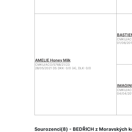
BASTIEN
CMKU/ACO
01/06/201
AMELIE Honey Milk
CMKU/ACO/5768/21/23
28/05/2021 DS DKK: 0/0 (A), DLK: 0/0
IMAGINE
CMKU/ACO
04/04/201
Sourozenci(8) - BEDŘICH z Moravských ko