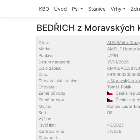
KBO
Úvod
Psi
Stanice
Vrhy
Zdr
BEDŘICH z Moravských 
Otec:
ALBI White Craz
Matka:
AMELIE Honey M
Pes
Pohlaví:
Datum narození:
17/01/2026
Číslo zápisu:
CMKU/ACO/8130
Chip:
9410000305500
Chovatelská stanice:
z Moravských ko
Chovatel:
Tomáš Polák
Země původu:
Česká repub
Země pobytu:
Česká repub
Majitel:
Roman Lauterkr
Srst:
DS
Výška:
Krycí list:
46/2025
Kontrola vrhu:
5/2026
Chovnost: