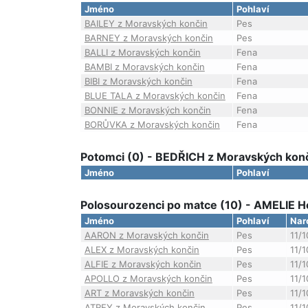
Jméno
Pohlaví
BAILEY z Moravských končin
Pes
BARNEY z Moravských končin
Pes
BALLI z Moravských končin
Fena
BAMBI z Moravských končin
Fena
BIBI z Moravských končin
Fena
BLUE TALA z Moravských končin
Fena
BONNIE z Moravských končin
Fena
BORŮVKA z Moravských končin
Fena
Potomci (0) - BEDŘICH z Moravských kon
Jméno
Pohlaví
Polosourozenci po matce (10) - AMELIE H
Jméno
Pohlaví
Nar
AARON z Moravských končin
Pes
11/
ALEX z Moravských končin
Pes
11/
ALFIE z Moravských končin
Pes
11/
APOLLO z Moravských končin
Pes
11/
ART z Moravských končin
Pes
11/
ATREY z Moravských končin
Pes
11/