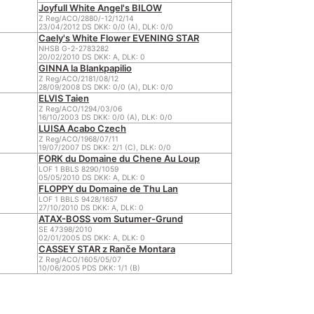
Joyfull White Angel's BILOW
Z Reg/ACO/2880/-12/12/14
23/04/2012 DS DKK: 0/0 (A), DLK: 0/0
Caely's White Flower EVENING STAR
NHSB G-2-2783282
20/02/2010 DS DKK: A, DLK: 0
GINNA la Blankpapilio
Z Reg/ACO/2181/08/12
28/09/2008 DS DKK: 0/0 (A), DLK: 0/0
ELVIS Taien
Z Reg/ACO/1294/03/06
16/10/2003 DS DKK: 0/0 (A), DLK: 0/0
LUISA Acabo Czech
Z Reg/ACO/1968/07/11
19/07/2007 DS DKK: 2/1 (C), DLK: 0/0
FORK du Domaine du Chene Au Loup
LOF 1 BBLS 8290/1059
05/05/2010 DS DKK: A, DLK: 0
FLOPPY du Domaine de Thu Lan
LOF 1 BBLS 9428/1657
27/10/2010 DS DKK: A, DLK: 0
ATAX-BOSS vom Sutumer-Grund
SE 47398/2010
02/01/2005 DS DKK: A, DLK: 0
CASSEY STAR z Ranče Montara
Z Reg/ACO/1605/05/07
10/06/2005 PDS DKK: 1/1 (B)