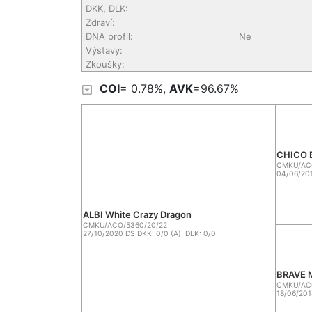
DKK, DLK:
Zdraví:
DNA profil:
Ne
Výstavy:
Zkoušky:
COI
= 0.78%,
AVK
=96.67%
CHICO B
CMKU/ACO
04/06/201
ALBI White Crazy Dragon
CMKU/ACO/5360/20/22
27/10/2020 DS DKK: 0/0 (A), DLK: 0/0
BRAVE M
CMKU/ACO
18/06/201