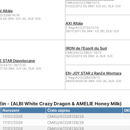
CMKU/ACO/2789/12/13
01/02/2012 DS DKK: 0/0 (A), DLK: 0/0
 Altája
/3256/14/16
4 DS DKK: 0/0 (A), DLK: 0/0
AXI Altája
Z Reg/ACO/2752/11/13
29/11/2011 DS DKK: 1/0 (B), DLK: 0/0
IRON de l'Esprit du Sud
CMKU/ACO/3802/-16/13
16/03/2013 DS DKK: A, DLK: 0/0
 STAR Diavolocane
/4473/-18/17/20
7 DS DKK: 0/0 (A), DLK: 0/0
EN-JOY STAR z Ranče Montara
Z Reg/ACO/2264/09/13
28/05/2009 DS DKK: 0/0 (A), DLK: 0/0
in - (ALBI White Crazy Dragon & AMELIE Honey Milk)
Narození
Číslo zápisu
DK
17/01/2026
CMKU/ACO/8129/26
17/01/2026
CMKU/ACO/8128/26
17/01/2026
CMKU/ACO/8130/26