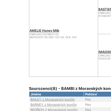
BASTIEN
CMKU/ACO
01/06/201
AMELIE Honey Milk
CMKU/ACO/5768/21/23
28/05/2021 DS DKK: 0/0 (A), DLK: 0/0
IMAGINE
CMKU/ACO
04/04/201
Sourozenci(8) - BAMBI z Moravských konč
Jméno
Pohlaví
BAILEY z Moravských končin
Pes
BARNEY z Moravských končin
Pes
BEDŘICH z Moravských končin
Pes