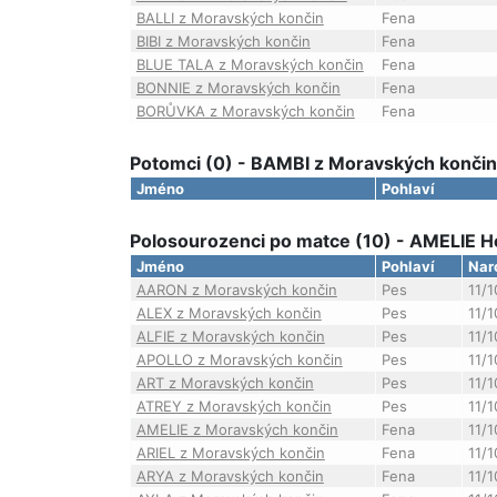
BALLI z Moravských končin
Fena
BIBI z Moravských končin
Fena
BLUE TALA z Moravských končin
Fena
BONNIE z Moravských končin
Fena
BORŮVKA z Moravských končin
Fena
Potomci (0) - BAMBI z Moravských končin
Jméno
Pohlaví
Polosourozenci po matce (10) - AMELIE H
Jméno
Pohlaví
Nar
AARON z Moravských končin
Pes
11/
ALEX z Moravských končin
Pes
11/
ALFIE z Moravských končin
Pes
11/
APOLLO z Moravských končin
Pes
11/
ART z Moravských končin
Pes
11/
ATREY z Moravských končin
Pes
11/
AMELIE z Moravských končin
Fena
11/
ARIEL z Moravských končin
Fena
11/
ARYA z Moravských končin
Fena
11/