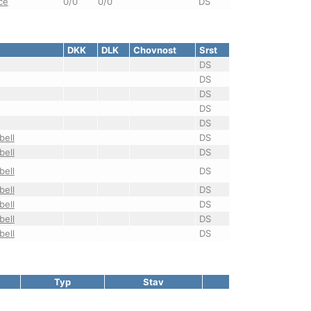
ce
0/0
0/0
DS
DKK
DLK
Chovnost
Srst
DS
DS
DS
DS
DS
ell
DS
ell
DS
ell
DS
ell
DS
ell
DS
ell
DS
ell
DS
Typ
Stav