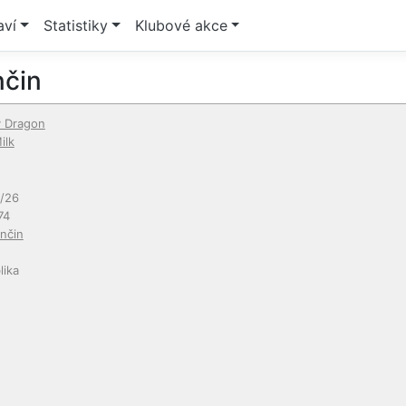
aví
Statistiky
Klubové akce
nčin
y Dragon
ilk
/26
74
nčin
lika