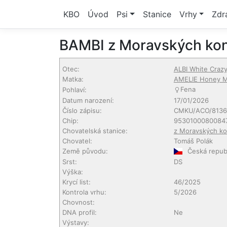
KBO
Úvod
Psi
Stanice
Vrhy
Zdr
BAMBI z Moravských ko
Otec:
ALBI White Craz
Matka:
AMELIE Honey M
Fena
Pohlaví:
Datum narození:
17/01/2026
Číslo zápisu:
CMKU/ACO/8136
Chip:
9530100080084
Chovatelská stanice:
z Moravských ko
Chovatel:
Tomáš Polák
Země původu:
Česká repub
Srst:
DS
Výška:
Krycí list:
46/2025
Kontrola vrhu:
5/2026
Chovnost:
DNA profil:
Ne
Výstavy: