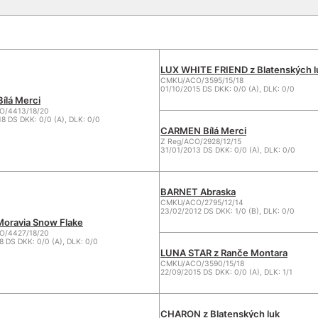
LUX WHITE FRIEND z Blatenských l
CMKU/ACO/3595/15/18
01/10/2015 DS DKK: 0/0 (A), DLK: 0/0
ílá Merci
/4413/18/20
8 DS DKK: 0/0 (A), DLK: 0/0
CARMEN Bílá Merci
Z Reg/ACO/2928/12/15
31/01/2013 DS DKK: 0/0 (A), DLK: 0/0
BARNET Abraska
CMKU/ACO/2795/12/14
23/02/2012 DS DKK: 1/0 (B), DLK: 0/0
oravia Snow Flake
/4427/18/20
8 DS DKK: 0/0 (A), DLK: 0/0
LUNA STAR z Ranče Montara
CMKU/ACO/3590/15/18
22/09/2015 DS DKK: 0/0 (A), DLK: 1/1
CHARON z Blatenských luk