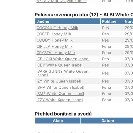
AYLA z Moravských končin
Fena
11/
Polosourozenci po otci (12) - ALBI White
Jméno
Pohlaví
Nar
COCONUT Honey Milk
Pes
29/
COFFE Honey Milk
Pes
29/
COUDY Honey Milk
Pes
29/
CIRILLA Honey Milk
Fena
29/
CRYSTAL Honey Milk
Fena
29/
ICE LOKI White Queen Isabell
Pes
07/
ICEY White Queen Isabell
Pes
07/
IVARR GUNNY White Queen
Pes
07/
Isabell
IZY White Queen Isabell
Pes
07/
ISHA White Queen Isabell
Fena
07/
ISMÉ White Queen Isabell
Fena
07/
IZZY White Queen Isabell
Fena
07/
Přehled bonitací a svodů
Akce
Datum