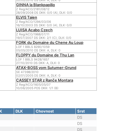
20/02/2010 DS DKK: A, DLK: 0
GINNA la Blankpapilio
Z Reg/ACO/2181/08/12
28/09/2008 DS DKK: 0/0 (A), DLK: 0/0
ELVIS Taien
Z Reg/ACO/1294/03/06
16/10/2003 DS DKK: 0/0 (A), DLK: 0/0
LUISA Acabo Czech
Z Reg/ACO/1968/07/11
19/07/2007 DS DKK: 2/1 (C), DLK: 0/0
FORK du Domaine du Chene Au Loup
LOF 1 BBLS 8290/1059
05/05/2010 DS DKK: A, DLK: 0
FLOPPY du Domaine de Thu Lan
LOF 1 BBLS 9428/1657
27/10/2010 DS DKK: A, DLK: 0
ATAX-BOSS vom Sutumer-Grund
SE 47398/2010
02/01/2005 DS DKK: A, DLK: 0
CASSEY STAR z Ranče Montara
Z Reg/ACO/1605/05/07
10/06/2005 PDS DKK: 1/1 (B)
K
DLK
Chovnost
Srst
DS
DS
DS