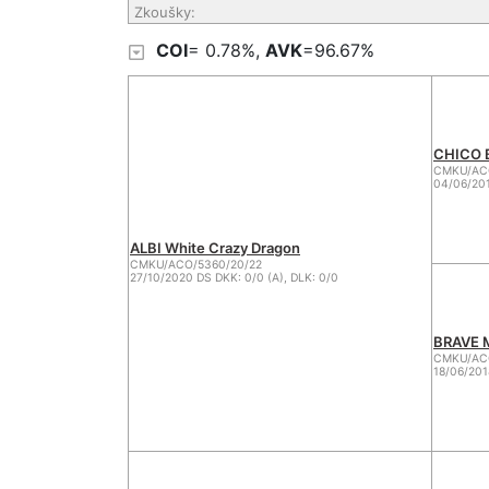
Zkoušky:
COI
= 0.78%,
AVK
=96.67%
CHICO B
CMKU/ACO
04/06/201
ALBI White Crazy Dragon
CMKU/ACO/5360/20/22
27/10/2020 DS DKK: 0/0 (A), DLK: 0/0
BRAVE M
CMKU/ACO
18/06/201