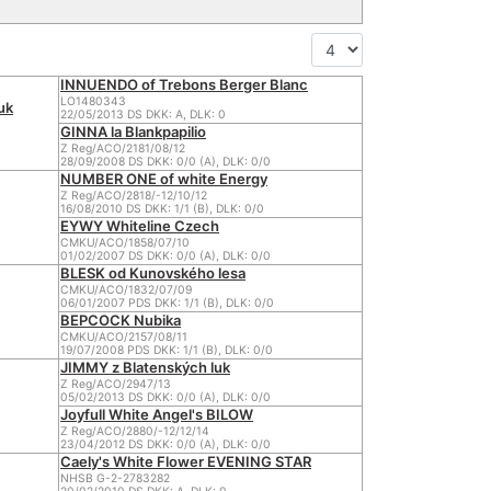
INNUENDO of Trebons Berger Blanc
LO1480343
uk
22/05/2013 DS DKK: A, DLK: 0
GINNA la Blankpapilio
Z Reg/ACO/2181/08/12
28/09/2008 DS DKK: 0/0 (A), DLK: 0/0
NUMBER ONE of white Energy
Z Reg/ACO/2818/-12/10/12
16/08/2010 DS DKK: 1/1 (B), DLK: 0/0
EYWY Whiteline Czech
CMKU/ACO/1858/07/10
01/02/2007 DS DKK: 0/0 (A), DLK: 0/0
BLESK od Kunovského lesa
CMKU/ACO/1832/07/09
06/01/2007 PDS DKK: 1/1 (B), DLK: 0/0
BEPCOCK Nubika
CMKU/ACO/2157/08/11
19/07/2008 PDS DKK: 1/1 (B), DLK: 0/0
JIMMY z Blatenských luk
Z Reg/ACO/2947/13
05/02/2013 DS DKK: 0/0 (A), DLK: 0/0
Joyfull White Angel's BILOW
Z Reg/ACO/2880/-12/12/14
23/04/2012 DS DKK: 0/0 (A), DLK: 0/0
Caely's White Flower EVENING STAR
NHSB G-2-2783282