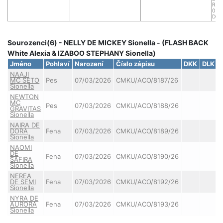
Reg
04/
DKK:
Sourozenci(6) - NELLY DE MICKEY Sionella - (FLASH BACK
White Alexia & IZABOO STEPHANY Sionella)
Jméno
Pohlaví
Narození
Číslo zápisu
DKK
DLK
NAAJI
MC SETO
Pes
07/03/2026
CMKU/ACO/8187/26
Sionella
NEWTON
MC
Pes
07/03/2026
CMKU/ACO/8188/26
GRAVITAS
Sionella
NAIRA DE
DORA
Fena
07/03/2026
CMKU/ACO/8189/26
Sionella
NAOMI
DE
Fena
07/03/2026
CMKU/ACO/8190/26
SAFIRA
Sionella
NEREA
DE SEMI
Fena
07/03/2026
CMKU/ACO/8192/26
Sionella
NYRA DE
AURORA
Fena
07/03/2026
CMKU/ACO/8193/26
Sionella