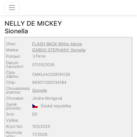
NELLY DE MICKEY
Sionella
Otec:
FLASH BACK White Alexia
Matka:
IZABOO STEPHANY Sionella
Fena
Pohlaví:
Datum
07/03/2026
narození:
Číslo
CMKU/ACO/8191/26
zápisu:
Chip:
993011200134184
Chovatelská
Sionella
stanice:
Chovatel:
Jindra Königová
Země
Česká republika
původu:
Srst:
DS
Výška:
Krycí list:
103/2025
Kontrola
17/2026
vrhu: