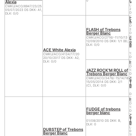
QU
0
Alexia
LOE
CMKU/ACO/6947/23/25
25/
05/07/2023 DS DKK: A1,
DKK:
DLK: 0/0
Ho
MU
DK 
FLASH of Trebons
28/
Berger Blanc
DKK:
DO
CMKU/ACO/2716/-11/10/13
of 
12/09/2010 DS DKK: 1/1 (B),
Ber
DLK: 0/0
ACE White Alexia
13/
CMKU/ACO/4134/17/20
DKK:
20/10/2017 DS DKK: A2,
Ho
DLK: 0/0
DKK
JAZZ ROCK'M ROLL of
12/
Trebons Berger Blanc
DKK:
GAL
CMKU/ACO/3476/-15/14/18
Tr
15/05/2014 DS DKK: 2/1
Ber
(C), DLK: 0/0
DS
Ho
DKK
12/
FUDGE of trebons
DKK:
berger blanc
CH
Tr
01/08/2010 DS DKK: B,
Ber
DLK: 0
LOF
DUBSTEP of Trebons
003
Berger Blanc
19/