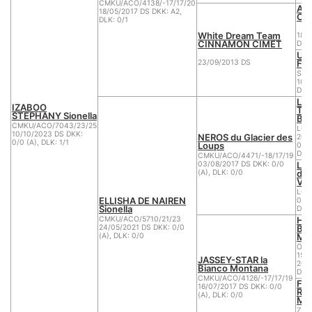
CMKU/ACO/4138/-17/17/20
Azi
18/05/2017 DS DKK: A2,
OR
DLK: 0/1
White Dream Team
18/
CINNAMON CIMET
DKK:
UL
Fli
23/09/2013 DS
SLR
10/
DKK:
LE
IZABOO
THO
STEPHANY Sionella
Bef
CMKU/ACO/7043/23/25
LOF 
10/10/2023 DS DKK:
NEROS du Glacier des
208
0/0 (A), DLK: 1/1
Loups
07/
DKK:
CMKU/ACO/4471/-18/17/19
LO
03/08/2017 DS DKK: 0/0
du 
(A), DLK: 0/0
Vic
LOF
ELLISHA DE NAIREN
09/
Sionella
DKK:
HO
CMKU/ACO/5710/21/23
Bia
24/05/2021 DS DKK: 0/0
Mo
(A), DLK: 0/0
ÖHZ
150
JASSEY-STAR la
20/
Bianco Montana
DKK:
CMKU/ACO/4126/-17/17/19
FAC
16/07/2017 DS DKK: 0/0
Ra
(A), DLK: 0/0
Mo
Z