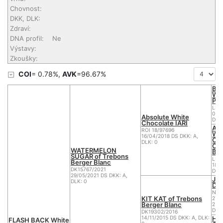
Chovnost:
DKK, DLK:
Zdraví:
DNA profil:
Ne
Výstavy:
Zkoušky:
COI
= 0.78%,
AVK
=96.67%
BE
W-
Pri
LIR 
04/
Absolute White
DKK:
Chocolate IARI
Abs
ROI 18/97696
Wh
16/04/2018 DS DKK: A,
Cho
DLK: 0
CA
WATERMELON
BE
SUGAR of Trebons
LI5
Berger Blanc
18/
DK15767/2021
DKK:
29/05/2021 DS DKK: A,
JUA
DLK: 0
Dak
NHS
KIT KAT of Trebons
270
Berger Blanc
25/
DKK:
DK19302/2016
Ho
14/11/2015 DS DKK: A, DLK:
FLASH BACK White