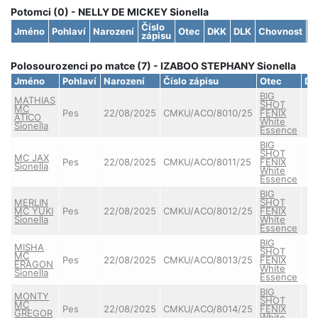
Potomci (0) - NELLY DE MICKEY Sionella
Číslo
Jméno
Pohlaví
Narození
Otec
DKK
DLK
Chovnost
S
zápisu
Polosourozenci po matce (7) - IZABOO STEPHANY Sionella
Jméno
Pohlaví
Narození
Číslo zápisu
Otec
DK
BIG
MATHIAS
SHOT
MC
Pes
22/08/2025
CMKU/ACO/8010/25
FENIX
ATICO
White
Sionella
Essence
BIG
SHOT
MC JAX
Pes
22/08/2025
CMKU/ACO/8011/25
FENIX
Sionella
White
Essence
BIG
MERLIN
SHOT
MC YUKI
Pes
22/08/2025
CMKU/ACO/8012/25
FENIX
Sionella
White
Essence
BIG
MISHA
SHOT
MC
Pes
22/08/2025
CMKU/ACO/8013/25
FENIX
ERAGON
White
Sionella
Essence
BIG
MONTY
SHOT
MC
Pes
22/08/2025
CMKU/ACO/8014/25
FENIX
GREGOR
White