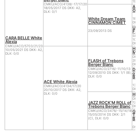
19/0
CMKU/ACO/4138/-17/17/20
Azi
18/05/2017 DS DKK: A2,
OR
DLK: 0/1
White Dream Team
18/0
CINNAMON CIMET
DKK:
UL
Fli
23/09/2013 DS
SLR
CARA BELLE White
10/0
Alexia
DKK:
CMKU/ACO/5703/21/23
Hor
10/05/2021 DS DKK: A2,
MU
DLK: 0/0
DK 1
FLASH of Trebons
28/0
Berger Blanc
DKK:
DOL
CMKU/ACO/2716/-11/10/13
of 
12/09/2010 DS DKK: 1/1 (B),
Ber
DLK: 0/0
ACE White Alexia
13/0
CMKU/ACO/4134/17/20
DKK:
20/10/2017 DS DKK: A2,
Hor
DLK: 0/0
DKK 
JAZZ ROCK'M ROLL of
12/1
Trebons Berger Blanc
DKK:
GAL
CMKU/ACO/3476/-15/14/18
Tre
15/05/2014 DS DKK: 2/1
Ber
(C), DLK: 0/0
DS