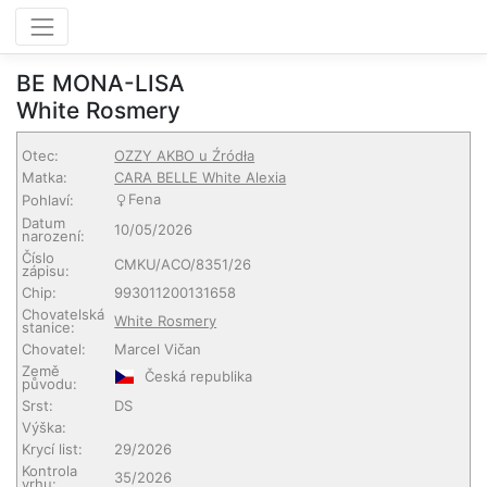
BE MONA-LISA
White Rosmery
Otec:
OZZY AKBO u Źródła
Matka:
CARA BELLE White Alexia
Fena
Pohlaví:
Datum
10/05/2026
narození:
Číslo
CMKU/ACO/8351/26
zápisu:
Chip:
993011200131658
Chovatelská
White Rosmery
stanice:
Chovatel:
Marcel Vičan
Země
Česká republika
původu:
Srst:
DS
Výška:
Krycí list:
29/2026
Kontrola
35/2026
vrhu: