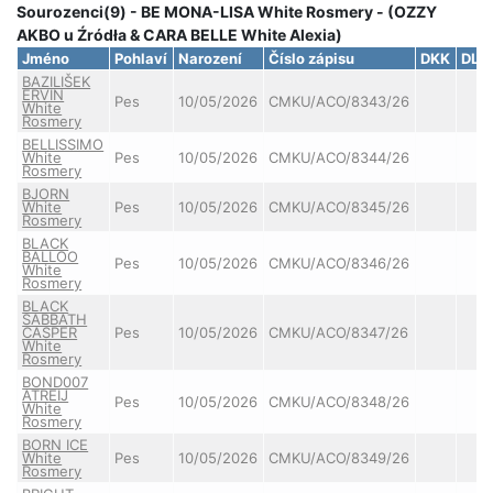
Sourozenci(9) - BE MONA-LISA White Rosmery - (OZZY
AKBO u Źródła & CARA BELLE White Alexia)
Jméno
Pohlaví
Narození
Číslo zápisu
DKK
DLK
BAZILIŠEK
ERVIN
Pes
10/05/2026
CMKU/ACO/8343/26
White
Rosmery
BELLISSIMO
White
Pes
10/05/2026
CMKU/ACO/8344/26
Rosmery
BJORN
White
Pes
10/05/2026
CMKU/ACO/8345/26
Rosmery
BLACK
BALLOO
Pes
10/05/2026
CMKU/ACO/8346/26
White
Rosmery
BLACK
SABBATH
CASPER
Pes
10/05/2026
CMKU/ACO/8347/26
White
Rosmery
BOND007
ATREIJ
Pes
10/05/2026
CMKU/ACO/8348/26
White
Rosmery
BORN ICE
White
Pes
10/05/2026
CMKU/ACO/8349/26
Rosmery