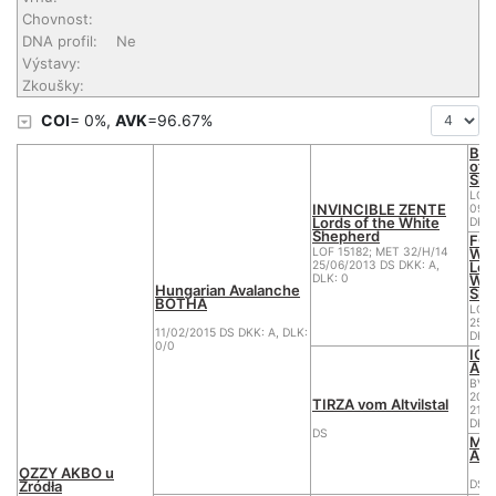
Chovnost:
DNA profil:
Ne
Výstavy:
Zkoušky:
COI
= 0%,
AVK
=96.67%
BEN
of 
She
LOF 
INVINCIBLE ZENTE
09/1
Lords of the White
DKK:
Shepherd
FOX
WO
LOF 15182; MET 32/H/14
Lor
25/06/2013 DS DKK: A,
Whi
DLK: 0
Hungarian Avalanche
She
BOTHA
LOF 
25/0
11/02/2015 DS DKK: A, DLK:
DKK:
0/0
ICO
Altv
BVW
200
TIRZA vom Altvilstal
21/0
DKK:
DS
MAL
Altv
OZZY AKBO u
Źródła
DS