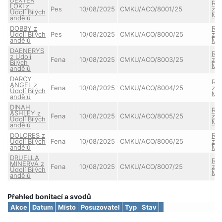
RY
LOKI z
Pes
10/08/2025
CMKU/ACO/8001/25
z 
Údolí Bílých
Mo
andělů
DOBBY z
RY
Údolí Bílých
Pes
10/08/2025
CMKU/ACO/8000/25
z 
andělů
Mo
DAENERYS
RY
z Údolí
Fena
10/08/2025
CMKU/ACO/8003/25
z 
Bílých
Mo
andělů
DARCY
RY
ANGEL z
Fena
10/08/2025
CMKU/ACO/8004/25
z 
Údolí Bílých
Mo
andělů
DINAH
RY
ASHLEY z
Fena
10/08/2025
CMKU/ACO/8005/25
z 
Údolí Bílých
Mo
andělů
DOLORES z
RY
Údolí Bílých
Fena
10/08/2025
CMKU/ACO/8006/25
z 
andělů
Mo
DRUELLA
RY
MINERVA z
Fena
10/08/2025
CMKU/ACO/8007/25
z 
Údolí Bílých
Mo
andělů
Přehled bonitací a svodů
Akce
Datum
Místo
Posuzovatel
Typ
Stav