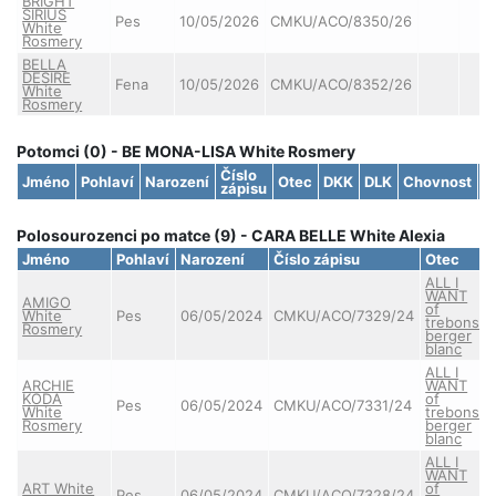
BRIGHT
SIRIUS
Pes
10/05/2026
CMKU/ACO/8350/26
White
Rosmery
BELLA
DESIRE
Fena
10/05/2026
CMKU/ACO/8352/26
White
Rosmery
Potomci (0) - BE MONA-LISA White Rosmery
Číslo
Jméno
Pohlaví
Narození
Otec
DKK
DLK
Chovnost
S
zápisu
Polosourozenci po matce (9) - CARA BELLE White Alexia
Jméno
Pohlaví
Narození
Číslo zápisu
Otec
ALL I
WANT
AMIGO
of
White
Pes
06/05/2024
CMKU/ACO/7329/24
trebons
Rosmery
berger
blanc
ALL I
ARCHIE
WANT
KODA
of
Pes
06/05/2024
CMKU/ACO/7331/24
White
trebons
Rosmery
berger
blanc
ALL I
WANT
ART White
of
Pes
06/05/2024
CMKU/ACO/7328/24