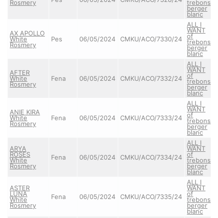
Rosmery
trebons
berger
blanc
ALL I
WANT
AX APOLLO
of
White
Pes
06/05/2024
CMKU/ACO/7330/24
trebons
Rosmery
berger
blanc
ALL I
WANT
AFTER
of
White
Fena
06/05/2024
CMKU/ACO/7332/24
trebons
Rosmery
berger
blanc
ALL I
WANT
ANIE KIRA
of
White
Fena
06/05/2024
CMKU/ACO/7333/24
trebons
Rosmery
berger
blanc
ALL I
ARYA
WANT
ROSES
of
Fena
06/05/2024
CMKU/ACO/7334/24
White
trebons
Rosmery
berger
blanc
ALL I
ASTER
WANT
LUNA
of
Fena
06/05/2024
CMKU/ACO/7335/24
White
trebons
Rosmery
berger
blanc