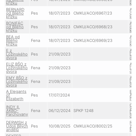
křížku
kří
BERNARD
AN
od Bílého
Pes
18/07/2023
CMKU/ACO/6967/23
od 
křížku
kří
BONIFÁC
AN
od Bílého
Pes
18/07/2023
CMKU/ACO/6968/23
od 
křížku
kří
BEA od
AN
Bílého
Fena
18/07/2023
CMKU/ACO/6969/23
od 
křížku
kří
E z
AJ
Ložinského
Pes
21/09/2023
Lo
dvora
dv
ELIZ BŠO z
AJ
Ložinského
Fena
21/09/2023
Lo
dvora
dv
EMY BŠO z
AJ
Ložinského
Fena
21/09/2023
Lo
dvora
dv
A Elegants
EL
of
Pes
17/07/2024
AK
Elizabeth
Pa
CH
INDY II.
z
AKBO-
Fena
06/12/2024
SPKP 1248
Lo
Parchovany
dv
DERWISH z
RY
Údolí Bílých
Pes
10/08/2025
CMKU/ACO/8002/25
z 
andělů
Mo
DEXTER