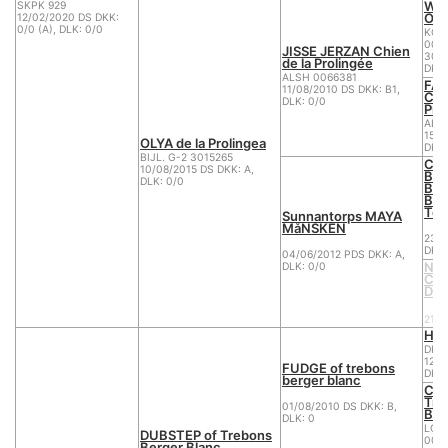
WH
SKPK 929
O'C
12/02/2020 DS DKK:
0/0 (A), DLK: 0/0
KC 
003
JISSE JERZAN Chien
30/1
de la Prolingée
DKK:
ALSH 0066381
FAY
11/08/2010 DS DKK: B1,
Chi
DLK: 0/0
Pro
ALS
15/0
OLYA de la Prolingea
DKK:
BIJL. G-2 3015265
CH
10/08/2015 DS DKK: A,
BAL
DLK: 0/0
BE
Boi
Ter
Sunnantorps MAYA
MåNSKEN
23/0
DKK:
04/06/2012 PDS DKK: A,
Nei
DLK: 0/0
CO
DES
21/1
Hor
DKK 
12/1
FUDGE of trebons
DKK:
berger blanc
CHI
Tre
01/08/2010 DS DKK: B,
Ber
DLK: 0
LOF
DUBSTEP of Trebons
003
Berger Blanc