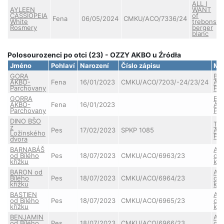
ALL I
AYLEEN
WANT
CASSIOPEIA
of
Fena
06/05/2024
CMKU/ACO/7336/24
White
trebons
Rosmery
berger
blanc
Polosourozenci po otci (23) - OZZY AKBO u Źródła
Jméno
Pohlaví
Narození
Číslo zápisu
Ma
GORA
BEL
AKBO-
Fena
16/01/2023
CMKU/ACO/7203/-24/23/24
AK
Parchovany
Pa
GORRA
BEL
AKBO-
Fena
16/01/2023
AK
Parchovany
Pa
DINO BŠO
TA
z
Pes
17/02/2023
SPKP 1085
AK
Ložinského
Pa
dvora
BARNABÁŠ
AN
od Bílého
Pes
18/07/2023
CMKU/ACO/6963/23
od 
křížku
kří
BARON od
AN
Bílého
Pes
18/07/2023
CMKU/ACO/6964/23
od 
křížku
kří
BASTIEN
AN
od Bílého
Pes
18/07/2023
CMKU/ACO/6965/23
od 
křížku
kří
BENJAMIN
AN
od Bílého
Pes
18/07/2023
CMKU/ACO/6966/23
od 