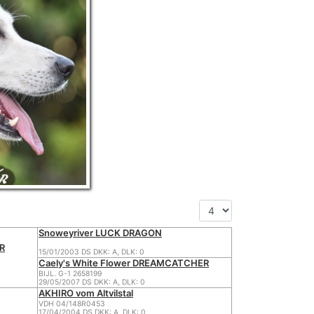
Snoweyriver LUCK DRAGON
AR
15/01/2003 DS DKK: A, DLK: 0
Caely's White Flower DREAMCATCHER
BIJL. G-1 2658199
29/05/2007 DS DKK: A, DLK: 0
AKHIRO vom Altvilstal
VDH 04/148R0453
17/04/2004 DS DKK: A, DLK: 0