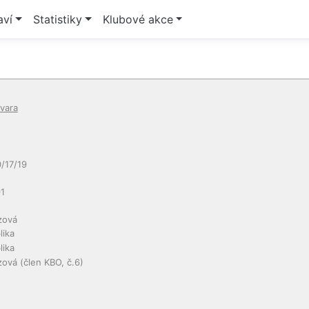
aví
Statistiky
Klubové akce
vara
/17/19
1
zová
lika
lika
zová
(člen KBO, č.6)