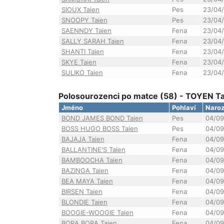
SIOUX Taien
Pes
23/04
SNOOPY Taien
Pes
23/04
SAENNDY Taien
Fena
23/04
SALLY SARAH Taien
Fena
23/04
SHANTI Taien
Fena
23/04
SKYE Taien
Fena
23/04
SULIKO Taien
Fena
23/04
Polosourozenci po matce (58) - TOYEN T
Jméno
Pohlaví
Naroz
BOND JAMES BOND Taien
Pes
04/09
BOSS HUGO BOSS Taien
Pes
04/09
BAJAJA Taien
Fena
04/09
BALLANTINE'S Taien
Fena
04/09
BAMBOOCHA Taien
Fena
04/09
BAZINGA Taien
Fena
04/09
BEA MAYA Taien
Fena
04/09
BIRSEN Taien
Fena
04/09
BLONDIE Taien
Fena
04/09
BOOGIE-WOOGIE Taien
Fena
04/09
BORA BORA Taien
Fena
04/09