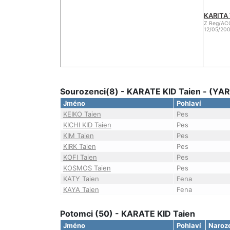
KARITA 
Z Reg/AC
12/05/200
Sourozenci(8) - KARATE KID Taien - (Y
Jméno
Pohlaví
KEIKO Taien
Pes
KICHI KID Taien
Pes
KIM Taien
Pes
KIRK Taien
Pes
KOFI Taien
Pes
KOSMOS Taien
Pes
KATY Taien
Fena
KAYA Taien
Fena
Potomci (50) - KARATE KID Taien
Jméno
Pohlaví
Naroz