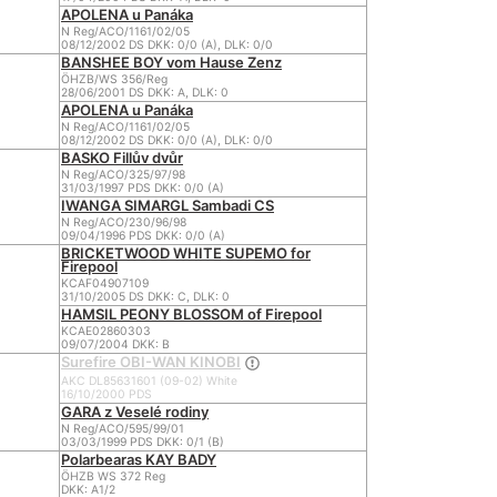
APOLENA u Panáka
N Reg/ACO/1161/02/05
08/12/2002 DS DKK: 0/0 (A), DLK: 0/0
BANSHEE BOY vom Hause Zenz
ÖHZB/WS 356/Reg
28/06/2001 DS DKK: A, DLK: 0
APOLENA u Panáka
N Reg/ACO/1161/02/05
08/12/2002 DS DKK: 0/0 (A), DLK: 0/0
BASKO Fillův dvůr
N Reg/ACO/325/97/98
31/03/1997 PDS DKK: 0/0 (A)
IWANGA SIMARGL Sambadi CS
N Reg/ACO/230/96/98
09/04/1996 PDS DKK: 0/0 (A)
BRICKETWOOD WHITE SUPEMO for
Firepool
KCAF04907109
31/10/2005 DS DKK: C, DLK: 0
HAMSIL PEONY BLOSSOM of Firepool
KCAE02860303
09/07/2004 DKK: B
Surefire OBI-WAN KINOBI
AKC DL85631601 (09-02) White
16/10/2000 PDS
GARA z Veselé rodiny
N Reg/ACO/595/99/01
03/03/1999 PDS DKK: 0/1 (B)
Polarbearas KAY BADY
ÖHZB WS 372 Reg
DKK: A1/2