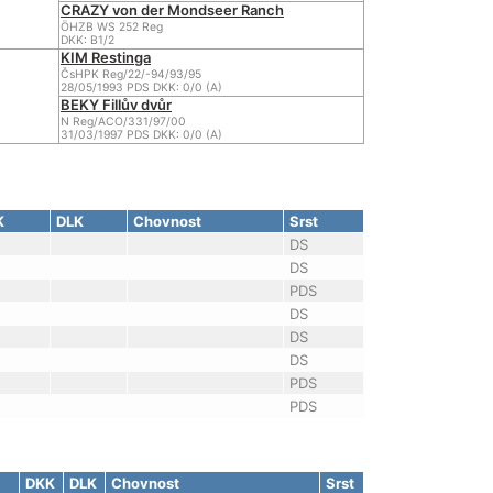
CRAZY von der Mondseer Ranch
ÖHZB WS 252 Reg
DKK: B1/2
KIM Restinga
ČsHPK Reg/22/-94/93/95
28/05/1993 PDS DKK: 0/0 (A)
BEKY Fillův dvůr
N Reg/ACO/331/97/00
31/03/1997 PDS DKK: 0/0 (A)
K
DLK
Chovnost
Srst
DS
DS
PDS
DS
DS
DS
PDS
PDS
DKK
DLK
Chovnost
Srst