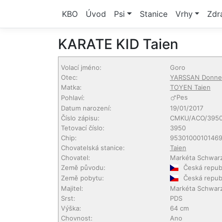
KBO
Úvod
Psi
Stanice
Vrhy
Zdr
KARATE KID Taien
Volací jméno:
Goro
Otec:
YARSSAN Donne
Matka:
TOYEN Taien
Pes
Pohlaví:
Datum narození:
19/01/2017
Číslo zápisu:
CMKU/ACO/3950
Tetovací číslo:
3950
Chip:
95301000101469
Chovatelská stanice:
Taien
Chovatel:
Markéta Schwar
Země původu:
Česká repub
Země pobytu:
Česká repub
Majitel:
Markéta Schwar
Srst:
PDS
Výška:
64 cm
Chovnost:
Ano