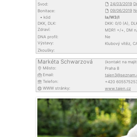
24/03/2019
D
Svod:
09/06/2019
N
Bonitace:
• kód
Ia/W3/I
DKK, DLK:
DKK: 0/0 (A), DL
Zdraví:
MDR1 +/+, DM n
DNA profil:
Ne
Výstavy:
Klubový vítěz, C
Zkoušky:
Markéta Schwarzová
(kontakt na maji
Město:
Praha 8
Email:
taien3@seznam.
Telefon:
+420 60557525
WWW stránky:
www.taien.cz