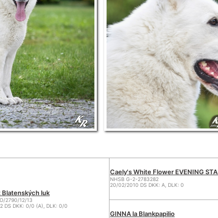
Caely's White Flower EVENING ST
NHSB G-2-2783282
20/02/2010 DS DKK: A, DLK: 0
 Blatenských luk
/2790/12/13
2 DS DKK: 0/0 (A), DLK: 0/0
GINNA la Blankpapilio