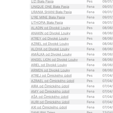
UZI Biała Pasja
Pes
09/01
UNIQUE ONE Biała Pasja
Fena
09/01
URANIA SHANI Biała Pasja
Fena
09/01
U'RE MINE Biala Pasja
Fena
09/01
UTHOPIA Biała Pasja
Fena
09/01
ALADIN od Divoké Louky
Pes
08/06
ANAKIN od Divoké Louky
Pes
08/06
ATREY od Divoké Louky
Pes
08/06
AZRIEL od Divoké Louky
Pes
08/06
ALOHA od Divoké Louky
Fena
08/06
AMÁLKA od Divoké Louky
Fena
08/06
ANGEL LION od Divoké Louky
Fena
08/06
ARIEL od Divoké Louky
Fena
08/06
ARWEN od Divoké Louky
Fena
08/06
ATREJ od Čimického údolí
Pes
07/04
AZRAEL od Čimického údolí
Pes
07/04
AIRA od Čimického údolí
Fena
07/04
AMY od Čimického údolí
Fena
07/04
AŠA od Čimického údolí
Fena
07/04
AURI od Čimického údolí
Fena
07/04
AXI od Čimického údolí
Fena
07/04
SAMURAI Taien
Pes
23/04