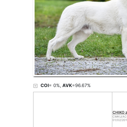
COI
= 0%,
AVK
=96.67%
CHIKO z
CMKU/ACO
01/02/201