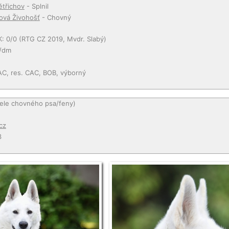
ětřichov
- Splnil
ová Živohošť
- Chovný
K: 0/0 (RTG CZ 2019, Mvdr. Slabý)
/dm
AC, res. CAC, BOB, výborný
tele chovného psa/feny)
cz
3