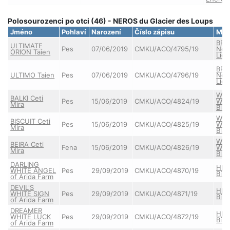
Polosourozenci po otci (46) - NEROS du Glacier des Loups
Jméno
Pohlaví
Narození
Číslo zápisu
Mat
BRI
ULTIMATE
Pes
07/06/2019
CMKU/ACO/4795/19
Nov
ORION Taien
Lic
BRI
ULTIMO Taien
Pes
07/06/2019
CMKU/ACO/4796/19
Nov
Lic
WHI
BALKI Ceti
Pes
15/06/2019
CMKU/ACO/4824/19
WIT
Mira
Blan
WHI
BISCUIT Ceti
Pes
15/06/2019
CMKU/ACO/4825/19
WIT
Mira
Blan
WHI
BEIRA Ceti
Fena
15/06/2019
CMKU/ACO/4826/19
WIT
Mira
Blan
DARLING
HEN
WHITE ANGEL
Pes
29/09/2019
CMKU/ACO/4870/19
Bílá
of Arida Farm
DEVIL'S
HEN
WHITE SIGN
Pes
29/09/2019
CMKU/ACO/4871/19
Bílá
of Arida Farm
DREAMER
HEN
WHITE LUCK
Pes
29/09/2019
CMKU/ACO/4872/19
Bílá
of Arida Farm