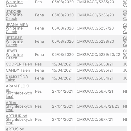
Whiteline
Pes
05/08/2020
CMKU/ACO/5235/20
Whit
Czech
Cze
J'ADORE
CHE
Whiteline
Fena
05/08/2020
CMKU/ACO/5236/20
Whit
Czech
Cze
JEANA AIRA
CHE
Whiteline
Fena
05/08/2020
CMKU/ACO/5237/20
Whit
Czech
Cze
JETAIMIE
CHE
Whiteline
Fena
05/08/2020
CMKU/ACO/5238/20
Whit
Czech
Cze
JEWEL
CHE
Whiteline
Fena
05/08/2020
CMKU/ACO/5239/20/22
Whit
Czech
Cze
COOPER Taien
Pes
15/04/2021
CMKU/ACO/5633/21
JUK
CANDY Taien
Fena
15/04/2021
CMKU/ACO/5635/21
JUK
CELESTÝNA
Fena
15/04/2021
CMKU/ACO/5634/21
JUK
Taien
ARAM FLOKI
od
Pes
27/04/2021
CMKU/ACO/5676/21
NES
Škrchlebských
lesů
ARI od
Škrchlebských
Pes
27/04/2021
CMKU/ACO/5678/21/23
NES
lesů
ARTHUR od
Škrchlebských
Pes
27/04/2021
CMKU/ACO/5677/21
NES
lesů
ARTUŠ od