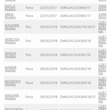
KAYLA
YARSS
Fena
22/01/2017
CMKU/ACO/3964/17
Nubika
Donnev
KREIA
YARSS
Fena
22/01/2017
CMKU/ACO/3965/17
Nubika
Donnev
LUX WH
NAVARRE
FRIEND
Pes
28/05/2018
CMKU/ACO/4379/18/21
Nubika
Blaten
luk
LUX WH
NEBOJSA
FRIEND
Pes
28/05/2018
CMKU/ACO/4380/18
Nubika
Blaten
luk
LUX WH
NERON
FRIEND
Pes
28/05/2018
CMKU/ACO/4381/18
Nubika
Blaten
luk
LUX WH
NARNIE
FRIEND
Fena
28/05/2018
CMKU/ACO/4382/18
Nubika
Blaten
luk
LUX WH
NEGRONY
FRIEND
Fena
28/05/2018
CMKU/ACO/4383/18
Nubika
Blaten
luk
LUX WH
NIAGARA
FRIEND
Fena
28/05/2018
CMKU/ACO/4384/18/21
Nubika
Blaten
luk
LUX WH
NIGHTWISH
FRIEND