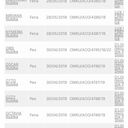
Fena
28/05/2018
CMKU/ACO/4385/18
Nubika
Blaten
luk
LUX WH
NIRVANA
FRIEND
Fena
28/05/2018
CMKU/ACO/4386/18
Nubika
Blaten
luk
LUX WH
NYMERIA
FRIEND
Fena
28/05/2018
CMKU/ACO/4387/18
Nubika
Blaten
luk
D'LOUI
ORIS
Heroes
Pes
30/04/2019
CMKU/ACO/4745/19/22
Nubika
the Wh
Shephe
D'LOUI
OSCAR
Heroes
Pes
30/04/2019
CMKU/ACO/4746/19
Nubika
the Wh
Shephe
D'LOUI
OTTO
Heroes
Pes
30/04/2019
CMKU/ACO/4747/19
Nubika
the Wh
Shephe
D'LOUI
OZZY
Heroes
Pes
30/04/2019
CMKU/ACO/4748/19
Nubika
the Wh
Shephe
D'LOUI
OCTAVIA
Heroes
Fena
30/04/2019
CMKU/ACO/4749/19
Nubika
the Wh
Shephe
D'LOUI