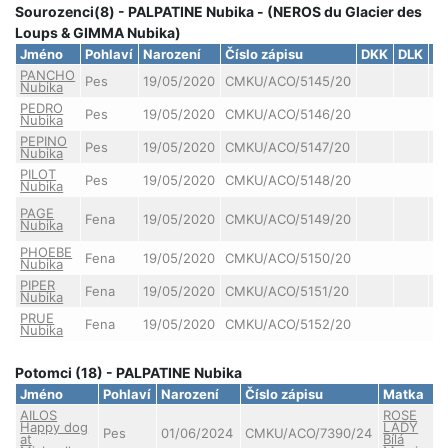
Sourozenci(8) - PALPATINE Nubika - (NEROS du Glacier des
Loups & GIMMA Nubika)
Jméno
Pohlaví
Narození
Číslo zápisu
DKK
DLK
C
PANCHO
Pes
19/05/2020
CMKU/ACO/5145/20
Nubika
PEDRO
Pes
19/05/2020
CMKU/ACO/5146/20
Nubika
PEPINO
Pes
19/05/2020
CMKU/ACO/5147/20
Nubika
PILOT
Pes
19/05/2020
CMKU/ACO/5148/20
Nubika
S
PAGE
Fena
19/05/2020
CMKU/ACO/5149/20
(v
Nubika
va
PHOEBE
Fena
19/05/2020
CMKU/ACO/5150/20
Nubika
PIPER
Fena
19/05/2020
CMKU/ACO/5151/20
Nubika
PRUE
Fena
19/05/2020
CMKU/ACO/5152/20
Nubika
Potomci (18) - PALPATINE Nubika
Jméno
Pohlaví
Narození
Číslo zápisu
Matka
AILOS
ROSE
Happy dog
LADY
Pes
01/06/2024
CMKU/ACO/7390/24
at
Bílá