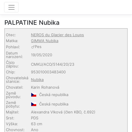
PALPATINE Nubika
Otec:
NEROS du Glacier des Loups
Matka:
GIMMA Nubika
Pes
Pohlaví:
Datum
19/05/2020
narození:
Číslo
CMKU/ACO/5144/20/23
zápisu:
Chip:
953010003483400
Chovatelská
Nubika
stanice:
Chovatel:
Karin Rohanová
Země
Česká republika
původu:
Země
Česká republika
pobytu:
Majitel:
Alexandra Vlková
(člen KBO, č.692)
Srst:
PDS
Výška:
63 cm
Chovnost:
Ano