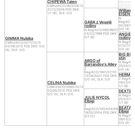
CHIPEWA Taien
Black/ten
22/12/199
CMKU/ACO/1823/06/13
31/12/2006 PDS DKK:
William
1/1 (B), DLK: 0/0
EISENH
N
GARA z Veselé
Reg/ACO/3
rodiny
30/06/199
0/0 (A)
N Reg/ACO/595/99/01
ANGIE z
03/03/1999 PDS DKK:
rodiny
0/1 (B)
GIMMA Nubika
N Reg/ACO
CMKU/ACO/3071/13/15
07/07/199
02/08/2013 PDS DKK: 0/0
0/0 (A)
(A), DLK: 0/0
BIG BOY
stín
ARGO of
N Reg/ACO
Barrandov's Alley
25/04/200
Z
0/0 (A)
Reg/ACO/1941/07/10
HERMINE 
13/06/2007 PDS DKK:
Z Reg/ACO
0/0 (A), DLK: 0/0
CELINA Nubika
19/03/200
1/1 (B)
CMKU/ACO/2460/10/13
DEXTER F
02/06/2010 PDS DKK:
0/0 (A), DLK: 0/0
N Reg/ACO
JULIE NYCOL
20/03/199
Elbigi
1/1 (B)
Z
BEATA 
Reg/ACO/1404/04/06
Elbigi
19/05/2004 PDS DKK:
N Reg/ACO
2/2 (C)
28/03/200
0/0 (A)