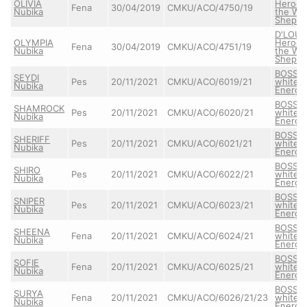
OLIVIA
Heroes
Fena
30/04/2019
CMKU/ACO/4750/19
Nubika
the Wh
Shephe
D'LOUI
OLYMPIA
Heroes
Fena
30/04/2019
CMKU/ACO/4751/19
Nubika
the Wh
Shephe
BOSS o
SEYDI
Pes
20/11/2021
CMKU/ACO/6019/21
white
Nubika
Energy
BOSS o
SHAMROCK
Pes
20/11/2021
CMKU/ACO/6020/21
white
Nubika
Energy
BOSS o
SHERIFF
Pes
20/11/2021
CMKU/ACO/6021/21
white
Nubika
Energy
BOSS o
SHIRO
Pes
20/11/2021
CMKU/ACO/6022/21
white
Nubika
Energy
BOSS o
SNIPER
Pes
20/11/2021
CMKU/ACO/6023/21
white
Nubika
Energy
BOSS o
SHEENA
Fena
20/11/2021
CMKU/ACO/6024/21
white
Nubika
Energy
BOSS o
SOFIE
Fena
20/11/2021
CMKU/ACO/6025/21
white
Nubika
Energy
BOSS o
SURYA
Fena
20/11/2021
CMKU/ACO/6026/21/23
white
Nubika
Energy