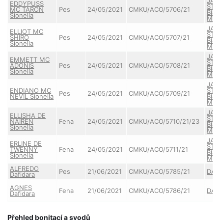
JAS
EDDYPUSS
STAR
MC TARON
Pes
24/05/2021
CMKU/ACO/5706/21
Bia
Sionella
Mon
JAS
ELLIOT MC
STAR
SHIRO
Pes
24/05/2021
CMKU/ACO/5707/21
Bia
Sionella
Mon
JAS
EMMETT MC
STAR
ADONIS
Pes
24/05/2021
CMKU/ACO/5708/21
Bia
Sionella
Mon
JAS
ENDIANO MC
STAR
Pes
24/05/2021
CMKU/ACO/5709/21
NEVIL Sionella
Bia
Mon
JAS
ELLISHA DE
STAR
NAIREN
Fena
24/05/2021
CMKU/ACO/5710/21/23
Bia
Sionella
Mon
JAS
ERLINE DE
STAR
TWENNY
Fena
24/05/2021
CMKU/ACO/5711/21
Bia
Sionella
Mon
ALFREDO
Pes
21/06/2021
CMKU/ACO/5785/21
DAF
Dafidara
AGNES
Fena
21/06/2021
CMKU/ACO/5786/21
DAF
Dafidara
Přehled bonitací a svodů