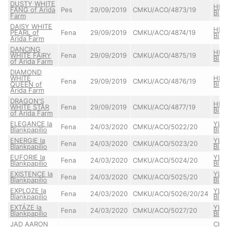
DUSTY WHITE
HEN
FANG of Arida
Pes
29/09/2019
CMKU/ACO/4873/19
Bílá
Farm
DAISY WHITE
HEN
PEARL of
Fena
29/09/2019
CMKU/ACO/4874/19
Bílá
Arida Farm
DANCING
HEN
WHITE FAIRY
Fena
29/09/2019
CMKU/ACO/4875/19
Bílá
of Arida Farm
DIAMOND
WHITE
HEN
Fena
29/09/2019
CMKU/ACO/4876/19
QUEEN of
Bílá
Arida Farm
DRAGON'S
HEN
WHITE STAR
Fena
29/09/2019
CMKU/ACO/4877/19
Bílá
of Arida Farm
ELEGANCE la
YLA
Fena
24/03/2020
CMKU/ACO/5022/20
Blankpapilio
Blan
ENERGIE la
YLA
Fena
24/03/2020
CMKU/ACO/5023/20
Blankpapilio
Blan
EUFORIE la
YLA
Fena
24/03/2020
CMKU/ACO/5024/20
Blankpapilio
Blan
EXISTENCE la
YLA
Fena
24/03/2020
CMKU/ACO/5025/20
Blankpapilio
Blan
EXPLOZE la
YLA
Fena
24/03/2020
CMKU/ACO/5026/20/24
Blankpapilio
Blan
EXTÁZE la
YLA
Fena
24/03/2020
CMKU/ACO/5027/20
Blankpapilio
Blan
JAD AARON
CHE