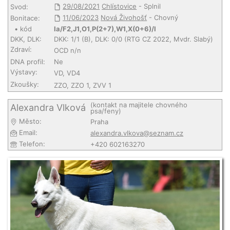
29/08/2021
Chlístovice
- Splnil
Svod:
11/06/2023
Nová Živohošť
- Chovný
Bonitace:
• kód
Ia/F2,J1,O1,P(2+7),W1,X(0+6)/I
DKK, DLK:
DKK: 1/1 (B), DLK: 0/0 (RTG CZ 2022, Mvdr. Slabý)
Zdraví:
OCD n/n
DNA profil:
Ne
Výstavy:
VD, VD4
Zkoušky:
ZZO, ZZO 1, ZVV 1
(kontakt na majitele chovného
Alexandra Vlková
psa/feny)
Město:
Praha
Email:
alexandra.vlkova@seznam.cz
Telefon:
+420 602163270