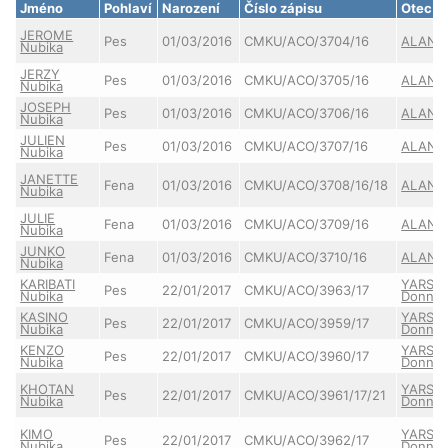
Jméno
Pohlaví
Narození
Číslo zápisu
Otec
JEROME
Pes
01/03/2016
CMKU/ACO/3704/16
ALAN A
Nubika
JERZY
Pes
01/03/2016
CMKU/ACO/3705/16
ALAN A
Nubika
JOSEPH
Pes
01/03/2016
CMKU/ACO/3706/16
ALAN A
Nubika
JULIEN
Pes
01/03/2016
CMKU/ACO/3707/16
ALAN A
Nubika
JANETTE
Fena
01/03/2016
CMKU/ACO/3708/16/18
ALAN A
Nubika
JULIE
Fena
01/03/2016
CMKU/ACO/3709/16
ALAN A
Nubika
JUNKO
Fena
01/03/2016
CMKU/ACO/3710/16
ALAN A
Nubika
KARIBATI
YARSS
Pes
22/01/2017
CMKU/ACO/3963/17
Nubika
Donnev
KASINO
YARSS
Pes
22/01/2017
CMKU/ACO/3959/17
Nubika
Donnev
KENZO
YARSS
Pes
22/01/2017
CMKU/ACO/3960/17
Nubika
Donnev
KHOTAN
YARSS
Pes
22/01/2017
CMKU/ACO/3961/17/21
Nubika
Donnev
KIMO
YARSS
Pes
22/01/2017
CMKU/ACO/3962/17
Nubika
Donnev