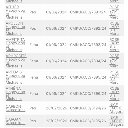
Michael's
Merci
AITHÉR
ROSE
Happy dog
LADY
Pes
01/06/2024
CMKU/ACO/7391/24
at
Bílá
Michael's
Merci
APOLLÓN
ROSE
Happy dog
LADY
Pes
01/06/2024
CMKU/ACO/7392/24
at
Bílá
Michael's
Merci
AMFITRITA
ROSE
Happy dog
LADY
Fena
01/06/2024
CMKU/ACO/7393/24
at
Bílá
Michael's
Merci
APHRODITÉ
ROSE
Happy dog
LADY
Fena
01/06/2024
CMKU/ACO/7394/24
at
Bílá
Michael's
Merci
ARTEMIS
ROSE
Happy dog
LADY
Fena
01/06/2024
CMKU/ACO/7395/24
at
Bílá
Michael's
Merci
ATHÉNA
ROSE
Happy dog
LADY
Fena
01/06/2024
CMKU/ACO/7396/24
at
Bílá
Michael's
Merci
NICE
CARBON
Pes
28/02/2026
CMKU/ACO/8194/26
JACKIE
Dajaceiluss
Atagora
NICE
CARGAN
Pes
28/02/2026
CMKU/ACO/8195/26
JACKIE
Dajaceiluss
Atagora