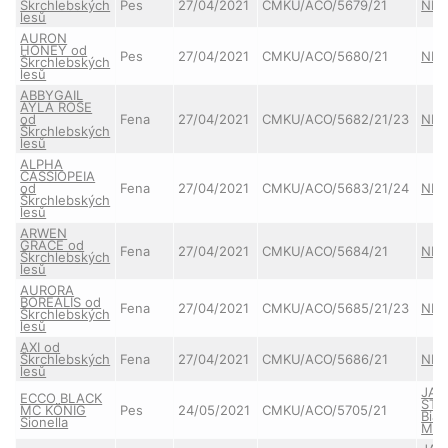
Škrchlebských
Pes
27/04/2021
CMKU/ACO/5679/21
NES
lesů
AURON
HONEY od
Pes
27/04/2021
CMKU/ACO/5680/21
NES
Škrchlebských
lesů
ABBYGAIL
AYLA ROSE
od
Fena
27/04/2021
CMKU/ACO/5682/21/23
NES
Škrchlebských
lesů
ALPHA
CASSIOPEIA
od
Fena
27/04/2021
CMKU/ACO/5683/21/24
NES
Škrchlebských
lesů
ARWEN
GRACE od
Fena
27/04/2021
CMKU/ACO/5684/21
NES
Škrchlebských
lesů
AURORA
BOREALIS od
Fena
27/04/2021
CMKU/ACO/5685/21/23
NES
Škrchlebských
lesů
AXI od
Škrchlebských
Fena
27/04/2021
CMKU/ACO/5686/21
NES
lesů
JAS
ECCO BLACK
STAR
MC KÖNIG
Pes
24/05/2021
CMKU/ACO/5705/21
Bia
Sionella
Mon