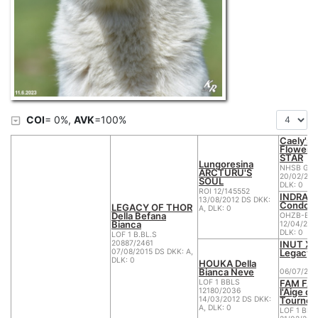
COI
= 0%,
AVK
=100%
Caely's 
Flower 
STAR
Lungoresina
NHSB G-2
ARCTURU'S
20/02/201
SOUL
DLK: 0
ROI 12/145552
INDRA o
13/08/2012 DS DKK:
Condor
LEGACY OF THOR
A, DLK: 0
Della Befana
OHZB-BBS
Bianca
12/04/200
DLK: 0
LOF 1 B.BL.S
INUT XA
20887/2461
Legacy 
07/08/2015 DS DKK: A,
DLK: 0
HOUKA Della
Bianca Neve
06/07/200
FAM FAT
LOF 1 BBLS
l'Aige de
12180/2036
Tournell
14/03/2012 DS DKK:
A, DLK: 0
LOF 1 BBL