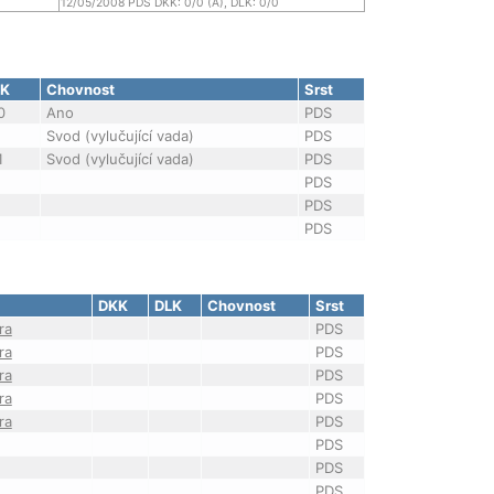
12/05/2008 PDS DKK: 0/0 (A), DLK: 0/0
LK
Chovnost
Srst
0
Ano
PDS
Svod (vylučující vada)
PDS
1
Svod (vylučující vada)
PDS
PDS
PDS
PDS
DKK
DLK
Chovnost
Srst
ra
PDS
ra
PDS
ra
PDS
ra
PDS
ra
PDS
PDS
PDS
PDS