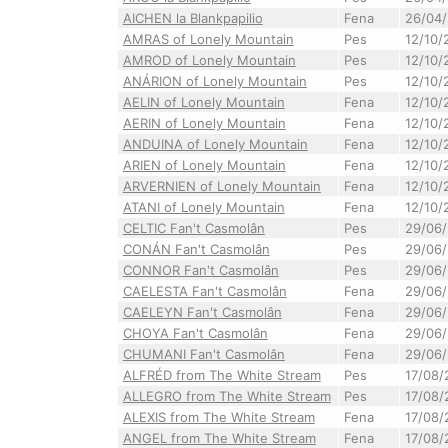
AICHEN la Blankpapilio
Fena
26/04/
AMRAS of Lonely Mountain
Pes
12/10/
AMROD of Lonely Mountain
Pes
12/10/
ANÁRION of Lonely Mountain
Pes
12/10/
AELIN of Lonely Mountain
Fena
12/10/
AERIN of Lonely Mountain
Fena
12/10/
ANDUINA of Lonely Mountain
Fena
12/10/
ARIEN of Lonely Mountain
Fena
12/10/
ARVERNIEN of Lonely Mountain
Fena
12/10/
ATANI of Lonely Mountain
Fena
12/10/
CELTIC Fan't Casmolân
Pes
29/06/
CONÁN Fan't Casmolân
Pes
29/06/
CONNOR Fan't Casmolân
Pes
29/06/
CAELESTA Fan't Casmolân
Fena
29/06/
CAELEYN Fan't Casmolân
Fena
29/06/
CHOYA Fan't Casmolân
Fena
29/06/
CHUMANI Fan't Casmolân
Fena
29/06/
ALFRÉD from The White Stream
Pes
17/08/
ALLEGRO from The White Stream
Pes
17/08/
ALEXIS from The White Stream
Fena
17/08/
ANGEL from The White Stream
Fena
17/08/