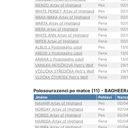
WENZO Artay of Highland
Pes
02/
WHITE PERSEY Artay of Highland
Pes
02/
WAKA-WAKA Artay of Highland
Fena
02/
WARTA Artay of Highland
Fena
02/
WERA Artay of Highland
Fena
02/
WHITE ANN Artay of Highland
Fena
02/
WIPER Artay of Highland
Fena
02/
ALBUS z Podolského údolí
Pes
13/
ABEDD z Podolského údolí
Fena
13/
ARIANA z Podolského údolí
Fena
13/
VANILKA PÁTEČKOVÁ Pett's Wolf
Fena
29/
VČELIČKA STŘEDIČKA Pett's Wolf
Fena
29/
VLOČKA ČTVRTEK Pett's Wolf
Fena
29/
Polosourozenci po matce (11) - BAGHEER
Jméno
Pohlaví
Naroz
NAVARR Artay of Highland
Pes
02/04
NORGAY Artay of Highland
Pes
02/04
NORISS Artay of Highland
Pes
02/04
NARISSA Artay of Highland
Fena
02/04
NUBIRA Artay of Highland
Fena
02/04