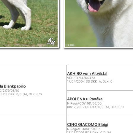
AKHIRO vom Altvilstal
VDH 04/148R0453
17/04/2004 DS DKK: A, DLK: 0
a Blankpapilio
O/2179/08/10
8 DS DKK: 0/0 (A), DLK: 0/0
APOLENA u Panáka
N Reg/ACO/1161/02/05
08/12/2002 DS DKK: 0/0 (A), DLK: 0/0
CINO GIACOMO Elbigi
N Reg/ACO/831/01/05
17/03/2001 PDS DKK: 0/0 (A)