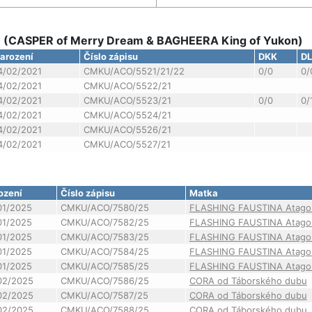
d - (CASPER of Merry Dream & BAGHEERA King of Yukon)
arození
Číslo zápisu
DKK
D
4/02/2021
CMKU/ACO/5521/21/22
0/0
0/
4/02/2021
CMKU/ACO/5522/21
4/02/2021
CMKU/ACO/5523/21
0/0
0/
4/02/2021
CMKU/ACO/5524/21
4/02/2021
CMKU/ACO/5526/21
4/02/2021
CMKU/ACO/5527/21
ození
Číslo zápisu
Matka
01/2025
CMKU/ACO/7580/25
FLASHING FAUSTINA Atago
01/2025
CMKU/ACO/7582/25
FLASHING FAUSTINA Atago
01/2025
CMKU/ACO/7583/25
FLASHING FAUSTINA Atago
01/2025
CMKU/ACO/7584/25
FLASHING FAUSTINA Atago
01/2025
CMKU/ACO/7585/25
FLASHING FAUSTINA Atago
02/2025
CMKU/ACO/7586/25
CORA od Táborského dubu
02/2025
CMKU/ACO/7587/25
CORA od Táborského dubu
02/2025
CMKU/ACO/7588/25
CORA od Táborského dubu