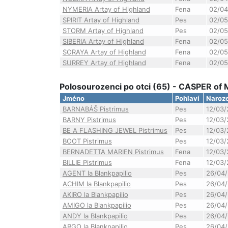
NYMERIA Artay of Highland
Fena
02/04
SPIRIT Artay of Highland
Pes
02/05
STORM Artay of Highland
Pes
02/05
SIBERIA Artay of Highland
Fena
02/05
SORAYA Artay of Highland
Fena
02/05
SURREY Artay of Highland
Fena
02/05
Polosourozenci po otci (65) - CASPER of
Jméno
Pohlaví
Naroz
BARNABÁŠ Pistrimus
Pes
12/03/
BARNY Pistrimus
Pes
12/03/
BE A FLASHING JEWEL Pistrimus
Pes
12/03/
BOOT Pistrimus
Pes
12/03/
BERNADETTA MARIEN Pistrimus
Fena
12/03/
BILLIE Pistrimus
Fena
12/03/
AGENT la Blankpapilio
Pes
26/04/
ACHIM la Blankpapilio
Pes
26/04/
AKIRO la Blankpapilio
Pes
26/04/
AMIGO la Blankpapilio
Pes
26/04/
ANDY la Blankpapilio
Pes
26/04/
ARGO la Blankpapilio
Pes
26/04/