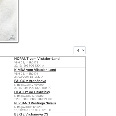
HORANT vom Vilstaler-Land
VDH 03/148R0173
22/12/1999 PDS DKK: A
KIMBA vom Vilstaler-Land
VDH 03/148R0174
27/02/2001 DS DKK: A
FALCO z Vrchánova
N Reg/ACO/427/97/00
23/11/1997 PDS DKK: 0/0 (A)
HEATHY od Liškutínky
N Reg/ACO/717/00/02
11/03/2000 PDS DKK: 1/1 (B)
PERSANO Restinga Nivalis
N Reg/ACO/266/96/00
10/11/1996 PDS DKK: 0/0 (A)
BEKI z Vrchánova CS