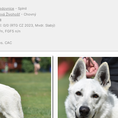
edovnice
- Splnil
vá Živohošť
- Chovný
I
K: 0/0 (RTG CZ 2023, Mvdr. Slabý)
/n, FGF5 n/n
es. CAC