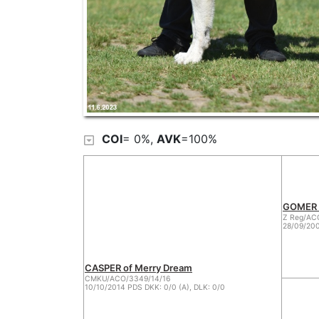
COI
= 0%,
AVK
=100%
GOMER l
Z Reg/AC
28/09/200
CASPER of Merry Dream
CMKU/ACO/3349/14/16
10/10/2014 PDS DKK: 0/0 (A), DLK: 0/0