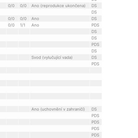
0/0
0/0
Ano (reprodukce ukončena)
DS
DS
0/0
0/0
Ano
DS
0/0
1/1
Ano
PDS
DS
DS
PDS
DS
Svod (vylučující vada)
DS
PDS
Ano (uchovnění v zahraničí)
DS
PDS
PDS
PDS
PDS