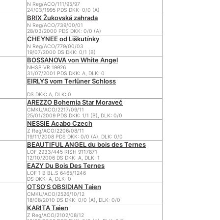
N Reg/ACO/111/95/97
24/03/1995 PDS DKK: 0/0 (A)
BRIX Žukovská zahrada
N Reg/ACO/739/00/01
28/03/2000 PDS DKK: 0/0 (A)
CHEYNEE od Liškutínky
N Reg/ACO/779/00/03
19/07/2000 DS DKK: 0/1 (B)
BOSSANOVA von White Angel
NHSB VR 19926
31/07/2001 PDS DKK: A, DLK: 0
EIRLYS vom Terlüner Schloss
DS DKK: A, DLK: 0
AREZZO Bohemia Star Moraveč
CMKU/ACO/2217/09/11
25/01/2009 PDS DKK: 1/1 (B), DLK: 0/0
NESSIE Acabo Czech
Z Reg/ACO/2206/08/11
19/11/2008 PDS DKK: 0/0 (A), DLK: 0/0
BEAUTIFUL ANGEL du bois des Ternes
LOF 2933/445 RISH 9117871
12/10/2006 DS DKK: A, DLK: 1
EAZY Du Bois Des Ternes
LOF 1 B BL.S 6465/1246
DS DKK: A, DLK: 0
OTSO'S OBSIDIAN Taien
CMKU/ACO/2526/10/12
18/08/2010 DS DKK: 0/0 (A), DLK: 0/0
KARITA Taien
Z Reg/ACO/2102/08/12