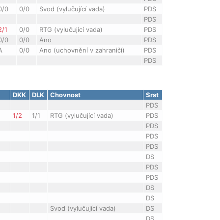
0/0
0/0
Svod (vylučující vada)
PDS
PDS
2/1
0/0
RTG (vylučující vada)
PDS
0/0
0/0
Ano
PDS
A
0/0
Ano (uchovnění v zahraničí)
PDS
PDS
DKK
DLK
Chovnost
Srst
PDS
1/2
1/1
RTG (vylučující vada)
PDS
PDS
PDS
PDS
DS
PDS
PDS
DS
DS
Svod (vylučující vada)
DS
DS