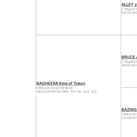
ALLEY z
Z Reg/AC
03/10/200
BRUCE A
Z Reg/AC
18/05/201
BAGHEERA King of Yukon
CMKU/ACO/4279/18/20
16/03/2018 PDS DKK: 0/0 (A), DLK: 0/0
BAZING
CMKU/ACO
04/09/201