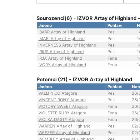
Sourozenci(6) - IZVOR Artay of Highlan
Jméno
Pohlaví
N
IBARR Artay of Highland
Pes
1
IMARI Artay of Highland
Pes
1
INVERNESS Artay of Highland
Pes
1
IRIUS Artay of Highland
Pes
1
IRJA Artay of Highland
Fena
1
IVORY Artay of Highland
Fena
1
Potomci (21) - IZVOR Artay of Highland
Jméno
Pohlaví
Nar
VALLI NICO Atagora
Pes
26/
VINCENT RONY Atagora
Pes
26/
VICTORY SWEET Atagora
Fena
26/
VIOLETTE RUBY Atagora
Fena
26/
VIOLKA DASTY Atagora
Fena
26/
WARREN Artay of Highland
Pes
02/
WEEZER Artay of Highland
Pes
02/
WEMBLEY Artay of Highland
Pes
02/