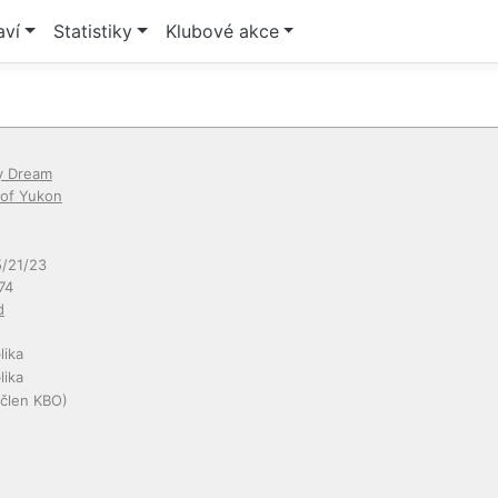
aví
Statistiky
Klubové akce
y Dream
of Yukon
/21/23
74
d
lika
lika
člen KBO)