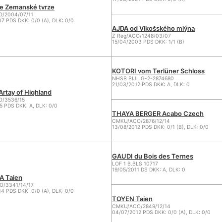
e Zemanské tvrze
O/2004/07/11
7 PDS DKK: 0/0 (A), DLK: 0/0
AJDA od Vlkošského mlýna
Z Reg/ACO/1248/03/07
15/04/2003 PDS DKK: 1/1 (B)
KOTORI vom Terlüner Schloss
NHSB BIJL G-2-2874680
21/03/2012 PDS DKK: A, DLK: 0
rtay of Highland
O/3536/15
5 PDS DKK: A, DLK: 0/0
THAYA BERGER Acabo Czech
CMKU/ACO/2876/12/14
13/08/2012 PDS DKK: 0/1 (B), DLK: 0/0
GAUDI du Bois des Ternes
LOF 1 B.BLS 10717
19/05/2011 DS DKK: A, DLK: 0
A Taien
/3341/14/17
4 PDS DKK: 0/0 (A), DLK: 0/0
TOYEN Taien
CMKU/ACO/2849/12/14
04/07/2012 PDS DKK: 0/0 (A), DLK: 0/0