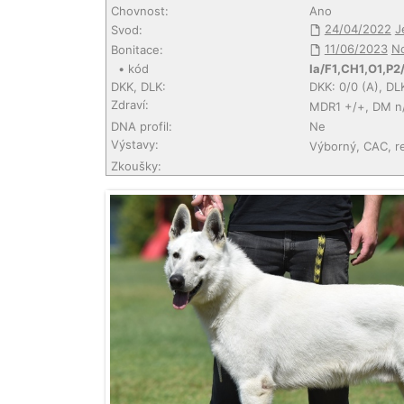
Chovnost:
Ano
24/04/2022
J
Svod:
11/06/2023
No
Bonitace:
• kód
Ia/F1,CH1,O1,P2/
DKK, DLK:
DKK: 0/0 (A), DL
Zdraví:
MDR1 +/+, DM n
DNA profil:
Ne
Výstavy:
Výborný, CAC, r
Zkoušky: