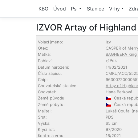
KBO
Úvod
Psi
Stanice
Vrhy
Zdr
IZVOR Artay of Highland
Volací jméno:
Izy
Otec:
CASPER of Merr
Matka:
BAGHEERA King 
Pes
Pohlaví:
Datum narození:
14/02/2021
Číslo zápisu:
CMKU/ACO/5525
Chip:
9630072000055
Chovatelská stanice:
Artay of Highlan
Chovatel:
Hana Berková
Země původu:
Česká repub
Země pobytu:
Česká repub
Majitel:
Lukáš Coufal
(ne
Srst:
PDS
Výška:
65 cm
Krycí list:
97/2020
Kontrola vrhu:
16/2021