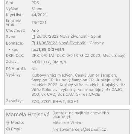
Srst:
PDS
Výška:
61 cm
Krycí list:
44/2021
Kontrola
76/2021
vrhu:
Chovnost:
Ano
26/06/2022
Nová Živohošť
- Splnil
Svod:
11/06/2023
Nová Živohošť
- Chovný
Bonitace:
• kód
Ia/J1,S5,X(3+6)/I
DKK, DLK:
DKK: 0/0 (A), DLK: 0/0 (RTG CZ 2023, Mvdr. Slabý)
Zdraví:
MDR1 +/+, DM n/n
DNA profil:
Ne
Výstavy:
Klubový vítěz mladých, Český Junior šampion,
Šampion ČR, Klubový šampion ČR, Jubilejní vítěz
mladých 2022, Krajský vítěz mladých, Krajský vítěz,
Vítěz Boleslavi, výborný, velmi nadějný, 4x CAJC,
BOJ, 6x CAC, 3x r.CAC, 5x res.CACIB
Zkoušky:
ZZO, ZZO1, BH-VT, IBGH1
(kontakt na majitele chovného
Marcela Hrejsová
psa/feny)
Město:
Mělnické Vtelno
Email:
hrejsovamarcela@seznam.cz