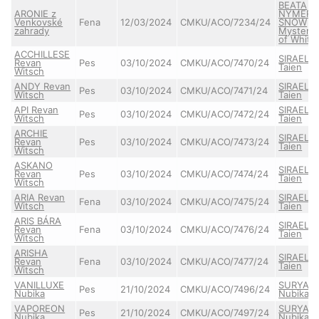
BEATA
ARONIE z
NYMERI
Venkovské
Fena
12/03/2024
CMKU/ACO/7234/24
SNOW
zahrady
Mystery
of White
ACCHILLESE
SIRAEL
Revan
Pes
03/10/2024
CMKU/ACO/7470/24
Taien
Witsch
ANDY Revan
SIRAEL
Pes
03/10/2024
CMKU/ACO/7471/24
Witsch
Taien
API Revan
SIRAEL
Pes
03/10/2024
CMKU/ACO/7472/24
Witsch
Taien
ARCHIE
SIRAEL
Revan
Pes
03/10/2024
CMKU/ACO/7473/24
Taien
Witsch
ASKANO
SIRAEL
Revan
Pes
03/10/2024
CMKU/ACO/7474/24
Taien
Witsch
ARIA Revan
SIRAEL
Fena
03/10/2024
CMKU/ACO/7475/24
Witsch
Taien
ARIS BÁRA
SIRAEL
Revan
Fena
03/10/2024
CMKU/ACO/7476/24
Taien
Witsch
ARISHA
SIRAEL
Revan
Fena
03/10/2024
CMKU/ACO/7477/24
Taien
Witsch
VANILLUXE
SURYA
Pes
21/10/2024
CMKU/ACO/7496/24
Nubika
Nubika
VAPOREON
SURYA
Pes
21/10/2024
CMKU/ACO/7497/24
Nubika
Nubika