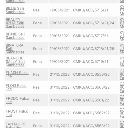
Sambatrae
Mon
KYLI
BILLIE Salli
Pes
19/05/2021
CMKU/ACO/5715/21
z Ra
Sambatrae
Mon
BEAUTY
KYLI
ANJA Salli
Fena
19/05/2021
CMKU/ACO/5716/21/24
z Ra
Sambatrae
Mon
KYLI
BEINIE Salli
Fena
19/05/2021
CMKU/ACO/5717/21
z Ra
Sambatrae
Mon
BINA KIRA
KYLI
Salli
Fena
19/05/2021
CMKU/ACO/5718/21/25
z Ra
Sambatrae
Mon
BLANCHE
KYLI
SALLY Salli
Fena
19/05/2021
CMKU/ACO/5719/21
z Ra
Sambatrae
Mon
CAN
FLASH Falco
Pes
31/10/2022
CMKU/ACO/6559/22
RON
line
Falc
CAN
FLOKI Falco
Pes
31/10/2022
CMKU/ACO/6560/22
RON
line
Falc
CAN
FRODO Falco
Pes
31/10/2022
CMKU/ACO/6561/22
RON
line
Falc
CAN
FROST Falco
Pes
31/10/2022
CMKU/ACO/6562/22
RON
line
Falc
CAN
FANTAGIRO
Fena
31/10/2022
CMKU/ACO/6563/22
RON
Falco line