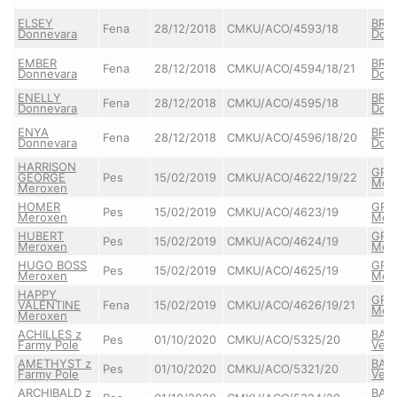
ELSEY
BRI
Fena
28/12/2018
CMKU/ACO/4593/18
Donnevara
Don
EMBER
BRI
Fena
28/12/2018
CMKU/ACO/4594/18/21
Donnevara
Don
ENELLY
BRI
Fena
28/12/2018
CMKU/ACO/4595/18
Donnevara
Don
ENYA
BRI
Fena
28/12/2018
CMKU/ACO/4596/18/20
Donnevara
Don
HARRISON
GRE
GEORGE
Pes
15/02/2019
CMKU/ACO/4622/19/22
Mer
Meroxen
HOMER
GRE
Pes
15/02/2019
CMKU/ACO/4623/19
Meroxen
Mer
HUBERT
GRE
Pes
15/02/2019
CMKU/ACO/4624/19
Meroxen
Mer
HUGO BOSS
GRE
Pes
15/02/2019
CMKU/ACO/4625/19
Meroxen
Mer
HAPPY
GRE
VALENTINE
Fena
15/02/2019
CMKU/ACO/4626/19/21
Mer
Meroxen
ACHILLES z
BAI
Pes
01/10/2020
CMKU/ACO/5325/20
Farmy Pole
Ven
AMETHYST z
BAI
Pes
01/10/2020
CMKU/ACO/5321/20
Farmy Pole
Ven
ARCHIBALD z
BAI