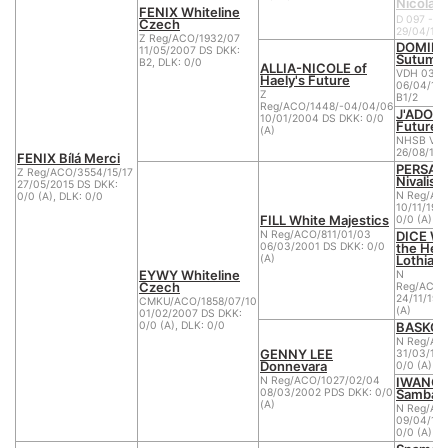
Nicolaib
FENIX Whiteline
D 097 - 0
Czech
29/04/199
Z Reg/ACO/1932/07
DOMING
11/05/2007 DS DKK:
Sutume
B2, DLK: 0/0
ALLIA-NICOLE of
VDH 03/1
Haely's Future
06/04/199
Z
B1/2
Reg/ACO/1448/-04/04/06
J'ADORE 
10/01/2004 DS DKK: 0/0
Future
(A)
NHSB VR 
26/08/199
FENIX Bílá Merci
PERSANO
Z Reg/ACO/3554/15/17
Nivalis
27/05/2015 DS DKK:
N Reg/AC
0/0 (A), DLK: 0/0
10/11/199
FILL White Majestics
0/0 (A)
DICE W
N Reg/ACO/811/01/03
the Hear
06/03/2001 DS DKK: 0/0
Lothian
(A)
EYWY Whiteline
N
Czech
Reg/ACO/5
24/11/199
CMKU/ACO/1858/07/10
(A)
01/02/2007 DS DKK:
BASKO Fi
0/0 (A), DLK: 0/0
N Reg/AC
GENNY LEE
31/03/199
Donnevara
0/0 (A)
IWANGA
N Reg/ACO/1027/02/04
Sambadi
08/03/2002 PDS DKK: 0/0
(A)
N Reg/AC
09/04/199
0/0 (A)