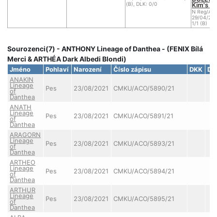
Kim's d
(B), DLK: 0/0
N Reg/AC
29/04/20
1/1 (B)
Sourozenci(7) - ANTHONY Lineage of Danthea - (FENIX Bílá
Merci & ARTHÉA Dark Albedi Blondi)
Jméno
Pohlaví
Narození
Číslo zápisu
DKK
DL
ANAKIN
Lineage
Pes
23/08/2021
CMKU/ACO/5890/21
of
Danthea
ANATH
Lineage
Pes
23/08/2021
CMKU/ACO/5891/21
of
Danthea
ARAGORN
Lineage
Pes
23/08/2021
CMKU/ACO/5893/21
of
Danthea
ARTHEO
Lineage
Pes
23/08/2021
CMKU/ACO/5894/21
of
Danthea
ARTHUR
Lineage
Pes
23/08/2021
CMKU/ACO/5895/21
of
Danthea