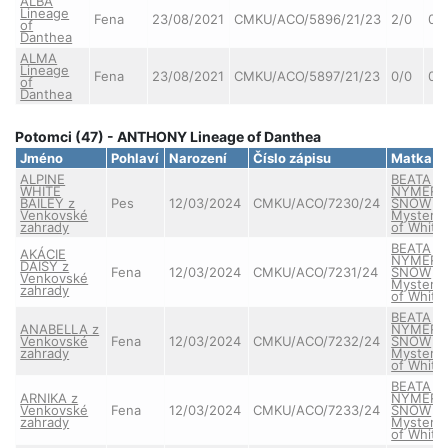
ALBA
Lineage
Fena
23/08/2021
CMKU/ACO/5896/21/23
2/0
0/
of
Danthea
ALMA
Lineage
Fena
23/08/2021
CMKU/ACO/5897/21/23
0/0
0/
of
Danthea
Potomci (47) - ANTHONY Lineage of Danthea
Jméno
Pohlaví
Narození
Číslo zápisu
Matka
ALPINE
BEATA
WHITE
NYMERI
BAILEY z
Pes
12/03/2024
CMKU/ACO/7230/24
SNOW
Venkovské
Mystery
zahrady
of White
BEATA
AKÁCIE
NYMERI
DAISY z
Fena
12/03/2024
CMKU/ACO/7231/24
SNOW
Venkovské
Mystery
zahrady
of White
BEATA
ANABELLA z
NYMERI
Venkovské
Fena
12/03/2024
CMKU/ACO/7232/24
SNOW
zahrady
Mystery
of White
BEATA
ARNIKA z
NYMERI
Venkovské
Fena
12/03/2024
CMKU/ACO/7233/24
SNOW
zahrady
Mystery
of White