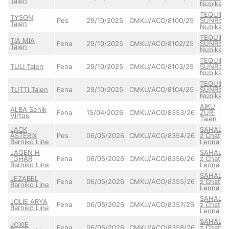
Taien
Nubika
TEQUILA
TYSON
Pes
29/10/2025
CMKU/ACO/8100/25
SUNRISE
Taien
Nubika
TEQUILA
TIA MIA
Fena
29/10/2025
CMKU/ACO/8102/25
SUNRISE
Taien
Nubika
TEQUILA
TULI Taien
Fena
29/10/2025
CMKU/ACO/8103/25
SUNRISE
Nubika
TEQUILA
TUTTI Taien
Fena
29/10/2025
CMKU/ACO/8104/25
SUNRISE
Nubika
AIKU
ALBA Seník
Fena
15/04/2026
CMKU/ACO/8353/26
ZURI
Virtus
Taien
JACK
SAHALIE
ASTERIX
Pes
06/05/2026
CMKU/ACO/8354/26
z Chaty
Barniko Line
Leona
JAQEN H
SAHALIE
´GHAR
Fena
06/05/2026
CMKU/ACO/8356/26
z Chaty
Barniko Line
Leona
SAHALIE
JEZABEL
Fena
06/05/2026
CMKU/ACO/8355/26
z Chaty
Barniko Line
Leona
SAHALIE
JOLIE ARYA
Fena
06/05/2026
CMKU/ACO/8357/26
z Chaty
Barniko Line
Leona
SAHALIE
JOXIE
Fena
06/05/2026
CMKU/ACO/8358/26
z Chaty