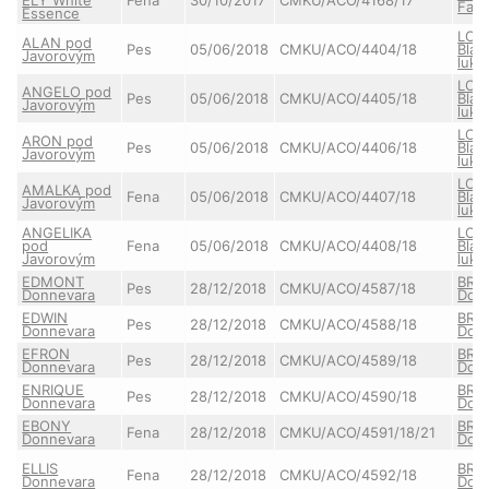
Falc
Essence
LOT
ALAN pod
Pes
05/06/2018
CMKU/ACO/4404/18
Blat
Javorovým
luk
LOT
ANGELO pod
Pes
05/06/2018
CMKU/ACO/4405/18
Blat
Javorovým
luk
LOT
ARON pod
Pes
05/06/2018
CMKU/ACO/4406/18
Blat
Javorovým
luk
LOT
AMALKA pod
Fena
05/06/2018
CMKU/ACO/4407/18
Blat
Javorovým
luk
ANGELIKA
LOT
pod
Fena
05/06/2018
CMKU/ACO/4408/18
Blat
Javorovým
luk
EDMONT
BRI
Pes
28/12/2018
CMKU/ACO/4587/18
Donnevara
Don
EDWIN
BRI
Pes
28/12/2018
CMKU/ACO/4588/18
Donnevara
Don
EFRON
BRI
Pes
28/12/2018
CMKU/ACO/4589/18
Donnevara
Don
ENRIQUE
BRI
Pes
28/12/2018
CMKU/ACO/4590/18
Donnevara
Don
EBONY
BRI
Fena
28/12/2018
CMKU/ACO/4591/18/21
Donnevara
Don
ELLIS
BRI
Fena
28/12/2018
CMKU/ACO/4592/18
Donnevara
Don