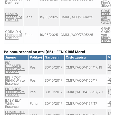
Danthea
King's
Silbertal
GRAF
CAMIRA
GABOR
Lineage of
Fena
19/06/2025
CMKU/ACO/7894/25
von
Danthea
King's
Silbertal
GRAF
CORALYN
GABOR
Lineage of
Fena
19/06/2025
CMKU/ACO/7895/25
von
Danthea
King's
Silbertal
Polosourozenci po otci (65) - FENIX Bílá Merci
Jméno
Pohlaví
Narození
Číslo zápisu
Mat
BIG
DREAMER
BAB
Pes
30/10/2017
CMKU/ACO/4164/17/19
FENIX White
Falc
Essence
BIG FOOT
BAB
FENIX White
Pes
30/10/2017
CMKU/ACO/4165/17
Falc
Essence
BIG SHOT
BAB
FENIX White
Pes
30/10/2017
CMKU/ACO/4166/17/20
Falc
Essence
BABY ELY
BAB
White
Fena
30/10/2017
CMKU/ACO/4167/17
Falc
Essence
BUMBLEBEE
BAB
ELY White
Fena
30/10/2017
CMKU/ACO/4168/17