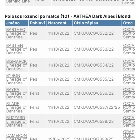
Barniko Line
Leona
Polosourozenci po matce (10) - ARTHÉA Dark Albedi Blondi
Jméno
Pohlaví
Narození
Číslo zápisu
Otec
BARTHEO
OSCAR
Lineage of
Pes
11/10/2022
CMKU/ACO/6532/22
ROX od
Danthea
Semberi
BASTIEN
OSCAR
Lineage of
Pes
11/10/2022
CMKU/ACO/6533/22
ROX od
Danthea
Semberi
BISMARCK
OSCAR
Lineage of
Pes
11/10/2022
CMKU/ACO/6534/22
ROX od
Danthea
Semberi
BYRON
OSCAR
Lineage of
Pes
11/10/2022
CMKU/ACO/6535/22
ROX od
Danthea
Semberi
BAYRA
OSCAR
Lineage of
Fena
11/10/2022
CMKU/ACO/6536/22
ROX od
Danthea
Semberi
BLADE
OSCAR
Lineage of
Fena
11/10/2022
CMKU/ACO/6537/22/25
ROX od
Danthea
Semberi
BLIZZARD
OSCAR
Lineage of
Fena
11/10/2022
CMKU/ACO/6538/22
ROX od
Danthea
Semberi
GRAF
CAMERON
GABOR
Lineage of
Pes
19/06/2025
CMKU/ACO/7893/25
von