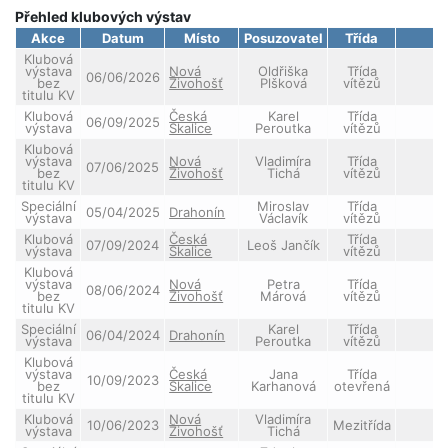
Přehled klubových výstav
Akce
Datum
Místo
Posuzovatel
Třída
H
Klubová
výstava
Nová
Oldřiška
Třída
06/06/2026
V
bez
Živohošť
Plšková
vítězů
titulu KV
Klubová
Česká
Karel
Třída
06/09/2025
výstava
Skalice
Peroutka
vítězů
Klubová
výstava
Nová
Vladimíra
Třída
07/06/2025
V
bez
Živohošť
Tichá
vítězů
titulu KV
Speciální
Miroslav
Třída
05/04/2025
Drahonín
výstava
Václavík
vítězů
Klubová
Česká
Třída
07/09/2024
Leoš Jančík
výstava
Skalice
vítězů
Klubová
výstava
Nová
Petra
Třída
08/06/2024
V
bez
Živohošť
Márová
vítězů
titulu KV
Speciální
Karel
Třída
06/04/2024
Drahonín
V
výstava
Peroutka
vítězů
Klubová
výstava
Česká
Jana
Třída
10/09/2023
bez
Skalice
Karhanová
otevřená
titulu KV
Klubová
Nová
Vladimíra
10/06/2023
Mezitřída
výstava
Živohošť
Tichá