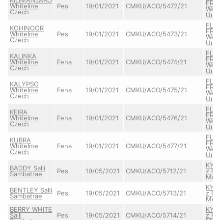
FRE
Whiteline
Pes
19/01/2021
CMKU/ACO/5472/21
Wei
Czech
Unt
FLY
KOHINOOR
FRE
Whiteline
Pes
19/01/2021
CMKU/ACO/5473/21
Wei
Czech
Unt
FLY
KALINKA
FRE
Whiteline
Fena
19/01/2021
CMKU/ACO/5474/21
Wei
Czech
Unt
FLY
KALYPSO
FRE
Whiteline
Fena
19/01/2021
CMKU/ACO/5475/21
Wei
Czech
Unt
FLY
KEIRA
FRE
Whiteline
Fena
19/01/2021
CMKU/ACO/5476/21
Wei
Czech
Unt
FLY
KUBRA
FRE
Whiteline
Fena
19/01/2021
CMKU/ACO/5477/21
Wei
Czech
Unt
KYLI
BADDY Salli
Pes
19/05/2021
CMKU/ACO/5712/21
z Ra
Sambatrae
Mon
KYLI
BENTLEY Salli
Pes
19/05/2021
CMKU/ACO/5713/21
z Ra
Sambatrae
Mon
BERRY WHITE
KYLI
Salli
Pes
19/05/2021
CMKU/ACO/5714/21
z Ra