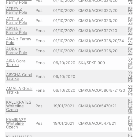
Pes
01/10/2020
CMKU/ACO/5324/20
Farmy Pole
Ven
ATREY z
BAI
Pes
01/10/2020
CMKU/ACO/5322/20
Farmy Pole
Ven
ATTILA z
BAI
Pes
01/10/2020
CMKU/ACO/5323/20
Farmy Pole
Ven
AISHA z
BAI
Fena
01/10/2020
CMKU/ACO/5327/20
Farmy Pole
Ven
AIVA z Farmy
BAI
Fena
01/10/2020
CMKU/ACO/5328/20/24
Pole
Ven
AURA z
BAI
Fena
01/10/2020
CMKU/ACO/5326/20
Farmy Pole
Ven
XAH
AIRA Goral
Fena
06/10/2020
SKJ/SPKP 909
AKB
Tatrika
Parc
XAH
AISCHA Goral
Fena
06/10/2020
AKB
Tatrika
Parc
XAH
AMÁLIA Goral
Fena
06/10/2020
CMKU/ACO/5864/-21/20
AKB
Tatrika
Parc
FLY
KALLIKRATES
FRE
Whiteline
Pes
19/01/2021
CMKU/ACO/5470/21
Wei
Czech
Unt
FLY
KAMIKAZE
FRE
Whiteline
Pes
19/01/2021
CMKU/ACO/5471/21
Wei
Czech
Unt
FLY
KILIMANJARO