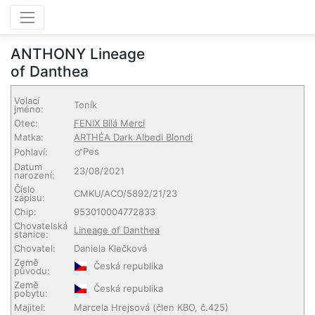
ANTHONY Lineage
of Danthea
Volací
Toník
jméno:
Otec:
FENIX Bílá Merci
Matka:
ARTHÉA Dark Albedi Blondi
Pes
Pohlaví:
Datum
23/08/2021
narození:
Číslo
CMKU/ACO/5892/21/23
zápisu:
Chip:
953010004772833
Chovatelská
Lineage of Danthea
stanice:
Chovatel:
Daniela Klečková
Země
Česká republika
původu:
Země
Česká republika
pobytu:
Majitel:
Marcela Hrejsová
(člen KBO, č.425)