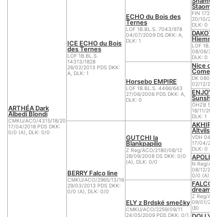
Snamer
Staomn
FIN 17239
ECHO du Bois des
20/10/200
Ternes
DLK: 0
LOF 1B.BL.S. 7043/978
DAKOTA
04/07/2009 DS DKK: A,
Hiemro
DLK: 1
ICE ECHO du Bois
LOF 1B.BL
des Ternes
08/06/200
LOF 1B.BL.S.
DLK: 0
14313/1828
Nice of 
26/02/2013 PDS DKK:
Come B
A, DLK: 1
DK 08048
Horsebo EMPIRE
02/12/20
LOF 1B.BL.S. 4466/643
ENJOY o
27/06/2006 PDS DKK: A,
Sunshin
DLK: 0
ÖHZB 500
ARTHÉA Dark
18/11/200
Albedi Blondi
DLK: 1
CMKU/ACO/4315/18/20
AKHIRO
17/04/2018 PDS DKK:
Altvilstal
0/0 (A), DLK: 0/0
GUTCHI la
VDH 04/1
Blankpapilio
17/04/200
DLK: 0
Z Reg/ACO/2180/08/12
APOLEN
28/09/2008 DS DKK: 0/0
(A), DLK: 0/0
N Reg/AC
08/12/200
BERRY Falco line
0/0 (A), D
CMKU/ACO/2965/13/16
FALCO o
29/03/2013 PDS DKK:
dream
0/0 (A), DLK: 0/0
Z Reg/AC
ELY z Brdské smečky
09/01/200
(B)
CMKU/ACO/2259/09/11
DOLLY N
24/05/2009 PDS DKK: 0/1