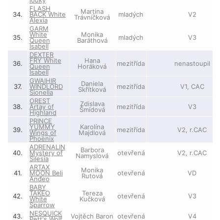
louky
FLASH
Martina
34.
BACK White
mladých
V2
Trávníčková
Alexia
GARM
White
Monika
35.
mladých
V3
Queen
Baráthová
Isabell
DEXTER
FRY White
Hana
36.
mezitřída
nenastoupil
Queen
Horáková
Isabell
GWAIHIR
Daniela
37.
WINDLORD
mezitřída
V1, CAC
Skřítková
Sionella
OREST
Zdislava
38.
Artay of
mezitřída
V3
Šmídová
Highland
PRINCE
YUMMY
Karolína
39.
mezitřída
V2, r.CAC
Wings of
Majdlová
Phoenix
ADRENALIN
Barbora
40.
Mystery of
otevřená
V2, r.CAC
Namyslová
Silesia
ARTAX
Monika
41.
MOON Beli
otevřená
VD
Rutová
Anđeo
BABY
TAKEO
Tereza
42.
otevřená
V3
White
Kučková
Sparrow
NESQUICK
43.
Vojtěch Baron
otevřená
V4
Pett's Wolf