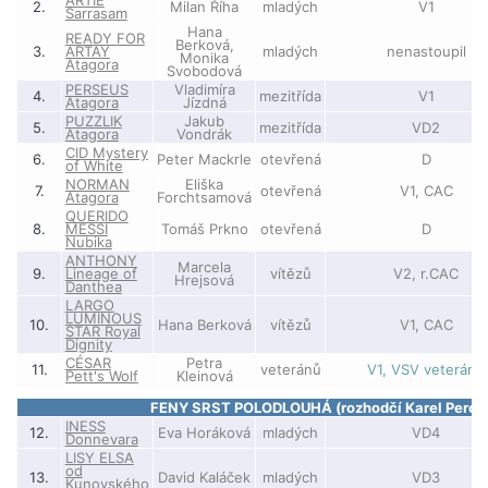
ARTIE
2.
Milan Říha
mladých
V1
Sarrasam
Hana
READY FOR
Berková,
3.
ARTAY
mladých
nenastoupil
Monika
Atagora
Svobodová
PERSEUS
Vladimíra
4.
mezitřída
V1
Atagora
Jízdná
PUZZLIK
Jakub
5.
mezitřída
VD2
Atagora
Vondrák
CID Mystery
6.
Peter Mackrle
otevřená
D
of White
NORMAN
Eliška
7.
otevřená
V1, CAC
Atagora
Forchtsamová
QUERIDO
8.
MESSI
Tomáš Prkno
otevřená
D
Nubika
ANTHONY
Marcela
9.
Lineage of
vítězů
V2, r.CAC
Hrejsová
Danthea
LARGO
LUMINOUS
10.
Hana Berková
vítězů
V1, CAC
STAR Royal
Dignity
CÉSAR
Petra
11.
veteránů
V1, VSV veteránů
Pett's Wolf
Kleinová
FENY SRST POLODLOUHÁ (rozhodčí Karel Perout
INESS
12.
Eva Horáková
mladých
VD4
Donnevara
LISY ELSA
od
13.
David Kaláček
mladých
VD3
Kunovského