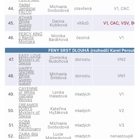
Yadiel
Michaela
44.
Jamilstar
otevřená
V1, CAC
Svobodová
FALCO
ATHAR
White
Darina
45.
vítězů
V1, CAC, VSV, BO
Queen
Kubíková
Isabell
PERCY KING
Monika
46.
z Ranče
čestná
V1
Baráthová
Montara
FENY SRST DLOUHÁ (rozhodčí Karel Peroutka
EASY LOVE
Dominika
47.
Mystery of
dorostu
VN2
Rudolfová
Silesia
HAPPY
SNOWIE
Michaela
48.
White
dorostu
VN1
Šmídová
Queen
Isabell
CAYENNE
of White
Lenka
49.
mladých
V1
Valhalla
Haladová
Wolves
DREAMER
DORYS
Kateřina
50.
mladých
V2
Mystery of
Hyžáková
Silesia
GORA
Michaela
51.
AKBO-
mladých
V3
Svobodová
Parchovany
ZAIRA Bílá
Lucie
52.
mladých
nenastoupil
Merci
Madarászová