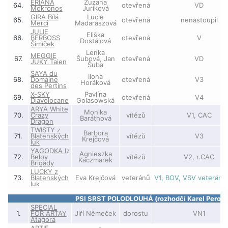
ERIANA
Zuzana
64.
otevřená
VD
Mokronos
Juríková
GIRA Bílá
Lucie
65.
otevřená
nenastoupil
Merci
Madarászová
JULIE
Eliška
66.
BERBOSS
otevřená
V
Dostálová
Šimíček
Lenka
MEGGIE
67.
Šubová, Jan
otevřená
VD
JUKY Taien
Šuba
SAYA du
Ilona
68.
Domaine
otevřená
V3
Horáková
des Pertins
X-SKY
Pavlína
69.
otevřená
V4
Diavolocane
Golasowská
ARYA White
Monika
70.
Crazy
vítězů
V1, CAC
Baráthová
Dragon
TWISTY z
Barbora
71.
Blatenských
vítězů
V3
Krejčová
luk
YAGODKA Iz
Agnieszka
72.
Beloy
vítězů
V2, r.CAC
Kaczmarek
Brigady
LUCKY z
73.
Blatenských
Eva Krejčová
veteránů
V1, BOV, VSV veteránů
luk
PSI SRST POLODLOUHÁ (rozhodčí Karel Peroutk
SPECIAL
1.
FOR ARTAY
Jiří Němeček
dorostu
VN1
Atagora