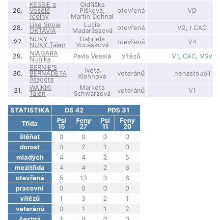
KESSIE z
Oldřiška
26.
Veselé
Plšková,
otevřená
VD
rodiny
Martin Dohnal
Like Snow
Lucie
28.
otevřená
V2, r.CAC
OKTAVIA
Madarászová
NUKY
Gabriela
27.
otevřená
V4
NUKY Taien
Vocásková
NIAGARA
29.
Pavla Veselá
vítězů
V1, CAC, VSV
Nubika
BERNIE'S
Iveta
30.
BERNADETA
veteránů
nenastoupil
Klohnová
Atagora
WAIKIKI
Markéta
31.
veteránů
V1
Taien
Schwarzová
STATISTIKA
DS 42
PDS 31
Psi
Feny
Psi
Feny
Třída
15
27
11
20
štěňat
0
0
0
0
dorost
0
2
1
0
mladých
4
4
2
5
mezitřída
4
4
2
6
otevřená
5
13
3
6
pracovní
0
0
0
0
vítězů
1
3
2
1
veteránů
0
1
1
2
čestná
1
0
0
0