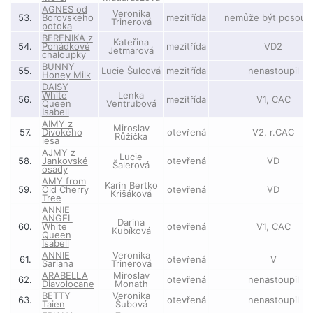
AGNES od
Veronika
53.
Borovského
mezitřída
nemůže být posouz
Trinerová
potoka
BERENIKA z
Kateřina
54.
Pohádkové
mezitřída
VD2
Jetmarová
chaloupky
BUNNY
55.
Lucie Šulcová
mezitřída
nenastoupil
Honey Milk
DAISY
White
Lenka
56.
mezitřída
V1, CAC
Queen
Ventrubová
Isabell
AIMY z
Miroslav
57.
Divokého
otevřená
V2, r.CAC
Růžička
lesa
AJMY z
Lucie
58.
Jankovské
otevřená
VD
Šalerová
osady
AMY from
Karin Bertko
59.
Old Cherry
otevřená
VD
Krišáková
Tree
ANNIE
ANGEL
Darina
60.
White
otevřená
V1, CAC
Kubíková
Queen
Isabell
ANNIE
Veronika
61.
otevřená
V
Sariana
Trinerová
ARABELLA
Miroslav
62.
otevřená
nenastoupil
Diavolocane
Monath
BETTY
Veronika
63.
otevřená
nenastoupil
Taien
Šubová