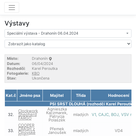
Výstavy
Speciální výstava - Drahonín 06.04.2024
Místo:
Drahonín
Datum:
06/04/2024
Rozhodčí:
Karel Peroutka
Fotogalerie:
KBO
Stav:
Ukončena
Kat.č
Jméno psa
Majitel
Třída
Hodnocení
PSI SRST DLOUHÁ (rozhodčí Karel Peroutka)
Agnieszka
Clockwork
Kaczmarek,
32.
Shepherd
mladých
V1, CAJC, BOJ, VSV ml
Patrycja
FARGO
Polaszek
COOPER
CRASH z
Přemek
33.
mladých
VD4
Čínovské
Janoušek