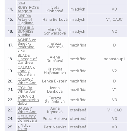
lesa
RUBY ROSE
Iveta
14.
mladých
VD
Atagora
Klohnová
SIBERIA
15.
Artay of
Hana Berková
mladých
V1, CAJC
Highland
TEQUILA
Markéta
16.
SUNRISE
mladých
V2
Schwarzová
Nubika
AGNES ze
Smečky
Tereza
17.
mezitřída
D
Polárního
Kučerová
vlka
BLADE
Alena
18.
Lineage of
mezitřída
nenastoupil
Demšová
Danthea
CALIMA of
Kristýna
19.
Lonely
mezitřída
V2
Hajšmanová
Mountain
CALIPSO
20.
Lenka Ekstein
mezitřída
D
White Ann
C'CHIRA
Ivona
21.
mezitřída
V1
White Ann
Daňková
CORA od
Tereza
22.
Táborského
mezitřída
V3
Šimůnková
dubu
BASSEY
Anna
23.
otevřená
V1, CAC
White Ann
Krymová
HENNESY
24.
Petra Hejlová
otevřená
V3
Donnevara
JINGLE
25.
Petr Neuvirt
otevřená
VD
Taien