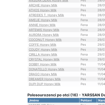
ANSGAR DEAN Honey Milk
Pes
28/0
ARCHIE Honey Milk
Pes
28/0
ATHOS Honey Milk
Pes
28/0
ATREIDES T. Honey Milk
Pes
28/0
AMELIE Honey Milk
Fena
28/0
ANNIE Honey Milk
Fena
28/0
ARTEMIS Honey Milk
Fena
28/0
AURORA Honey Milk
Fena
28/0
COCONUT Honey Milk
Pes
29/0
COFFE Honey Milk
Pes
29/0
COUDY Honey Milk
Pes
29/0
CIRILLA Honey Milk
Fena
29/0
CRYSTAL Honey Milk
Fena
29/0
DOBBY Honey Milk
Pes
11/0
DONATELLO Honey Milk
Pes
11/0
DRAGO Honey Milk
Pes
11/0
DREAMER Honey Milk
Pes
11/0
DUPI DUP Honey Milk
Pes
11/0
Polosourozenci po otci (16) - YARSSAN 
Jméno
Pohlaví
Naro