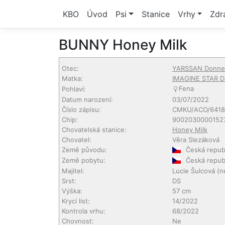
KBO
Úvod
Psi
Stanice
Vrhy
Zdr
BUNNY Honey Milk
Otec:
YARSSAN Donne
Matka:
IMAGINE STAR D
Fena
Pohlaví:
Datum narození:
03/07/2022
Číslo zápisu:
CMKU/ACO/6418
Chip:
9002030000152
Chovatelská stanice:
Honey Milk
Chovatel:
Věra Slezáková
Země původu:
Česká repub
Země pobytu:
Česká repub
Majitel:
Lucie Šulcová
(n
Srst:
DS
Výška:
57 cm
Krycí list:
14/2022
Kontrola vrhu:
68/2022
Chovnost:
Ne