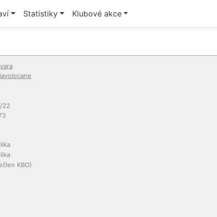
aví
Statistiky
Klubové akce
vara
iavolocane
/22
73
lika
lika
ečlen KBO)