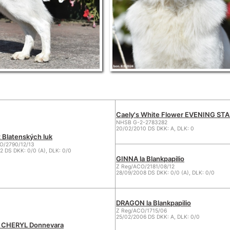
Caely's White Flower EVENING ST
NHSB G-2-2783282
20/02/2010 DS DKK: A, DLK: 0
 Blatenských luk
/2790/12/13
2 DS DKK: 0/0 (A), DLK: 0/0
GINNA la Blankpapilio
Z Reg/ACO/2181/08/12
28/09/2008 DS DKK: 0/0 (A), DLK: 0/0
DRAGON la Blankpapilio
Z Reg/ACO/1715/06
25/02/2006 DS DKK: A, DLK: 0/0
 CHERYL Donnevara