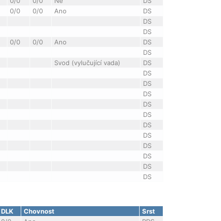
0/0
0/0
Ne
DS
0/0
0/0
Ano
DS
DS
DS
0/0
0/0
Ano
DS
DS
Svod (vylučující vada)
DS
DS
DS
DS
DS
DS
DS
DS
DS
DS
DS
DS
DLK
Chovnost
Srst