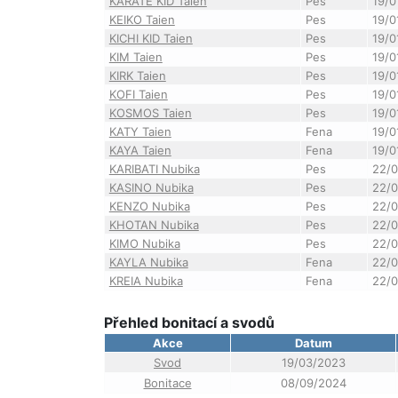
KARATE KID Taien
Pes
19/0
KEIKO Taien
Pes
19/0
KICHI KID Taien
Pes
19/0
KIM Taien
Pes
19/0
KIRK Taien
Pes
19/0
KOFI Taien
Pes
19/0
KOSMOS Taien
Pes
19/0
KATY Taien
Fena
19/0
KAYA Taien
Fena
19/0
KARIBATI Nubika
Pes
22/0
KASINO Nubika
Pes
22/0
KENZO Nubika
Pes
22/0
KHOTAN Nubika
Pes
22/0
KIMO Nubika
Pes
22/0
KAYLA Nubika
Fena
22/0
KREIA Nubika
Fena
22/0
Přehled bonitací a svodů
Akce
Datum
Svod
19/03/2023
Bonitace
08/09/2024