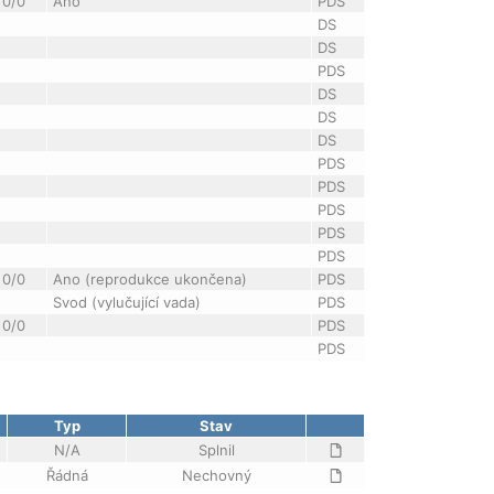
0/0
Ano
PDS
DS
DS
PDS
DS
DS
DS
PDS
PDS
PDS
PDS
PDS
0/0
Ano (reprodukce ukončena)
PDS
Svod (vylučující vada)
PDS
0/0
PDS
PDS
Typ
Stav
N/A
Splnil
Řádná
Nechovný