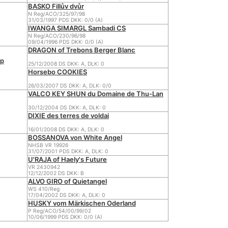
BASKO Fillův dvůr
N Reg/ACO/325/97/98
31/03/1997 PDS DKK: 0/0 (A)
IWANGA SIMARGL Sambadi CS
N Reg/ACO/230/96/98
09/04/1996 PDS DKK: 0/0 (A)
DRAGON of Trebons Berger Blanc
up
25/12/2008 DS DKK: A, DLK: 0
Horsebo COOKIES
26/03/2007 DS DKK: A, DLK: 0/0
VALCO KEY SHUN du Domaine de Thu-Lan
30/12/2004 DS DKK: A, DLK: 0
DIXIE des terres de voldai
16/01/2008 DS DKK: A, DLK: 0
BOSSANOVA von White Angel
NHSB VR 19926
31/07/2001 PDS DKK: A, DLK: 0
U'RAJA of Haely's Future
VR 2430942
12/12/2002 DS DKK: B
ALVO GIRO of Quietangel
WS 410/Reg
17/04/2002 DS DKK: A, DLK: 0
HUSKY vom Märkischen Oderland
P Reg/ACO/54/00/99/02
10/06/1999 PDS DKK: 0/0 (A)