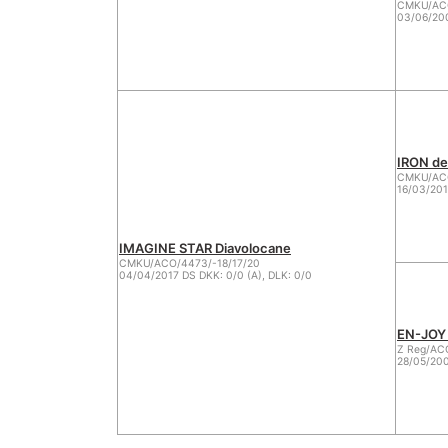
CMKU/ACO
03/06/200
IRON de 
CMKU/ACO
16/03/201
IMAGINE STAR Diavolocane
CMKU/ACO/4473/-18/17/20
04/04/2017 DS DKK: 0/0 (A), DLK: 0/0
EN-JOY 
Z Reg/AC
28/05/200