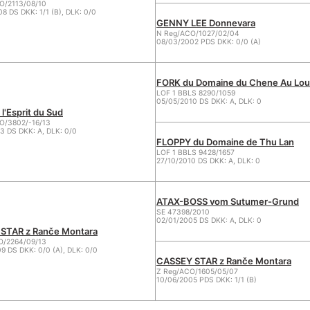
/2113/08/10
8 DS DKK: 1/1 (B), DLK: 0/0
GENNY LEE Donnevara
N Reg/ACO/1027/02/04
08/03/2002 PDS DKK: 0/0 (A)
FORK du Domaine du Chene Au Lo
LOF 1 BBLS 8290/1059
05/05/2010 DS DKK: A, DLK: 0
l'Esprit du Sud
/3802/-16/13
3 DS DKK: A, DLK: 0/0
FLOPPY du Domaine de Thu Lan
LOF 1 BBLS 9428/1657
27/10/2010 DS DKK: A, DLK: 0
ATAX-BOSS vom Sutumer-Grund
SE 47398/2010
02/01/2005 DS DKK: A, DLK: 0
STAR z Ranče Montara
O/2264/09/13
9 DS DKK: 0/0 (A), DLK: 0/0
CASSEY STAR z Ranče Montara
Z Reg/ACO/1605/05/07
10/06/2005 PDS DKK: 1/1 (B)