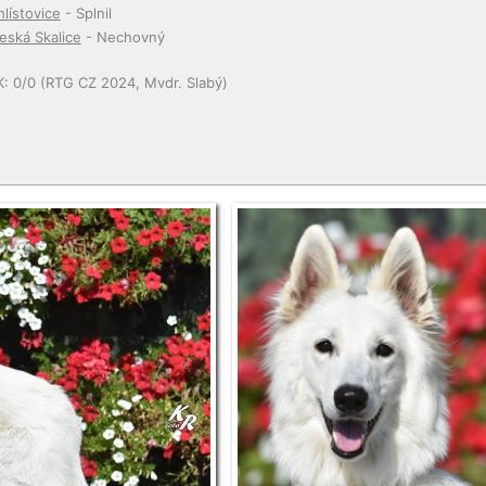
hlístovice
- Splnil
eská Skalice
- Nechovný
K: 0/0 (RTG CZ 2024, Mvdr. Slabý)