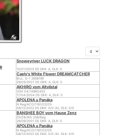
Snoweyriver LUCK DRAGON
AR
15/01/2003 DS DKK: A, DLK: 0
Caely's White Flower DREAMCATCHER
BIJL. G-1 2658199
29/05/2007 DS DKK: A, DLK: 0
AKHIRO vom Altvilstal
VDH 04/148R0453
17/04/2004 DS DKK: A, DLK: 0
APOLENA u Panáka
N Reg/ACO/1161/02/05
08/12/2002 DS DKK: 0/0 (A), DLK: 0/0
BANSHEE BOY vom Hause Zenz
ÖHZB/WS 356/Reg
28/06/2001 DS DKK: A, DLK: 0
APOLENA u Panáka
N Reg/ACO/1161/02/05
08/12/2002 DS DKK: 0/0 (A), DLK: 0/0