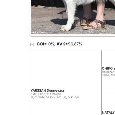
COI
= 0%,
AVK
=96.67%
CHIKO z
CMKU/ACO
01/02/201
YARSSAN Donnevara
CMKU/ACO/3142/14/16
18/01/2014 DS DKK: 0/0 (A), DLK: 0/0
NATALY