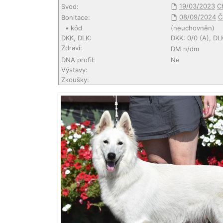
19/03/2023
C
Svod:
08/09/2024
Č
Bonitace:
• kód
(neuchovněn)
DKK, DLK:
DKK: 0/0 (A), DL
Zdraví:
DM n/dm
DNA profil:
Ne
Výstavy:
Zkoušky: