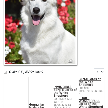
COI
= 0%,
AVK
=100%
BENJI Lords of
the White
Shepherd
INVINCIBLE
LOF 980
ZENTE Lords of
09/10/2006 DS DKK:
the White
A
Shepherd
FOXIE-
LOF 15182; MET
WONDERFULL
32/H/14
Lords of the
Hungarian
25/06/2013 DS
White Shepherd
Avalanche
DKK: A, DLK: 0