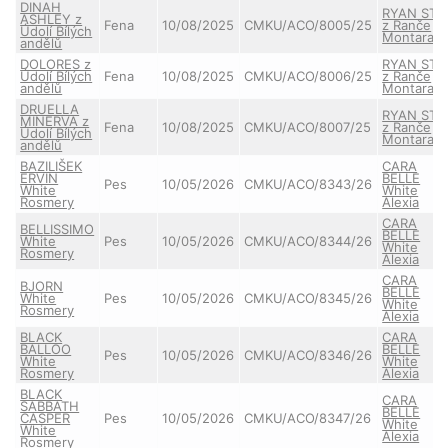
DINAH
RYAN STA
ASHLEY z
Fena
10/08/2025
CMKU/ACO/8005/25
z Ranče
Údolí Bílých
Montara
andělů
DOLORES z
RYAN STA
Údolí Bílých
Fena
10/08/2025
CMKU/ACO/8006/25
z Ranče
andělů
Montara
DRUELLA
RYAN STA
MINERVA z
Fena
10/08/2025
CMKU/ACO/8007/25
z Ranče
Údolí Bílých
Montara
andělů
BAZILIŠEK
CARA
ERVIN
BELLE
Pes
10/05/2026
CMKU/ACO/8343/26
White
White
Rosmery
Alexia
CARA
BELLISSIMO
BELLE
White
Pes
10/05/2026
CMKU/ACO/8344/26
White
Rosmery
Alexia
CARA
BJORN
BELLE
White
Pes
10/05/2026
CMKU/ACO/8345/26
White
Rosmery
Alexia
BLACK
CARA
BALLOO
BELLE
Pes
10/05/2026
CMKU/ACO/8346/26
White
White
Rosmery
Alexia
BLACK
CARA
SABBATH
BELLE
CASPER
Pes
10/05/2026
CMKU/ACO/8347/26
White
White
Alexia
Rosmery