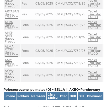
ARON
Yadiel
Happy
Pes
03/05/2025
CMKU/ACO/7748/25
Jamilstar
Freedom
FALCO
ARTABAN
Yadiel
Happy
Pes
03/05/2025
CMKU/ACO/7749/25
Jamilstar
Freedom
FALCO
AFRA
Yadiel
Happy
Fena
03/05/2025
CMKU/ACO/7750/25
Jamilstar
Freedom
FALCO
AHRI-
Yadiel
AHRI
Fena
03/05/2025
CMKU/ACO/7751/25
Jamilstar
Happy
FALCO
Freedom
ALMA
Yadiel
ROSIE
Fena
03/05/2025
CMKU/ACO/7752/25
Jamilstar
Happy
FALCO
Freedom
AMY
Yadiel
Happy
Fena
03/05/2025
CMKU/ACO/7753/25
Jamilstar
Freedom
FALCO
AYVA-
Yadiel
MAYA
Fena
03/05/2025
CMKU/ACO/7754/25
Jamilstar
Happy
FALCO
Freedom
Polosourozenci po matce (0) - BELLA II. AKBO-Parchovany
Číslo
Jméno
Pohlaví
Narození
Otec
DKK
DLK
Chovnost
S
zápisu