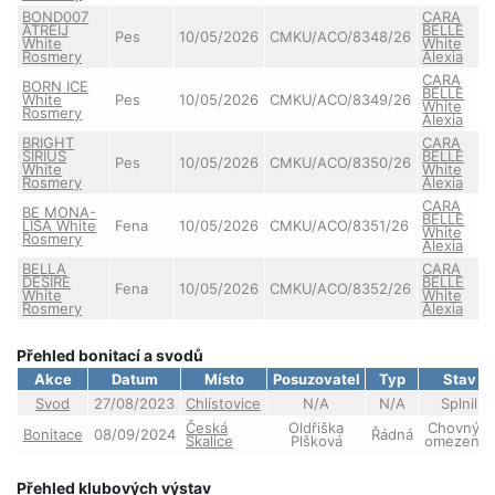
BOND007
CARA
ATREIJ
BELLE
Pes
10/05/2026
CMKU/ACO/8348/26
White
White
Rosmery
Alexia
CARA
BORN ICE
BELLE
White
Pes
10/05/2026
CMKU/ACO/8349/26
White
Rosmery
Alexia
BRIGHT
CARA
SIRIUS
BELLE
Pes
10/05/2026
CMKU/ACO/8350/26
White
White
Rosmery
Alexia
CARA
BE MONA-
BELLE
LISA White
Fena
10/05/2026
CMKU/ACO/8351/26
White
Rosmery
Alexia
BELLA
CARA
DESIRE
BELLE
Fena
10/05/2026
CMKU/ACO/8352/26
White
White
Rosmery
Alexia
Přehled bonitací a svodů
Akce
Datum
Místo
Posuzovatel
Typ
Stav
Svod
27/08/2023
Chlístovice
N/A
N/A
Splnil
Česká
Oldřiška
Chovný s
Bonitace
08/09/2024
Řádná
Skalice
Plšková
omezením
Přehled klubových výstav