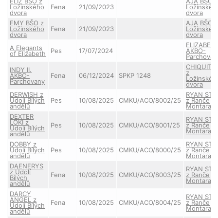
ELIZ BŠO z
AJA BŠO 
Ložinského
Fena
21/09/2023
Ložinskéh
dvora
dvora
EMY BŠO z
AJA BŠO 
Ložinského
Fena
21/09/2023
Ložinskéh
dvora
dvora
ELIZABET
A Elegants
Pes
17/07/2024
AKBO-
of Elizabeth
Parchovan
CHIQUITIT
INDY II.
z
AKBO-
Fena
06/12/2024
SPKP 1248
Ložinskéh
Parchovany
dvora
DERWISH z
RYAN STA
Údolí Bílých
Pes
10/08/2025
CMKU/ACO/8002/25
z Ranče
andělů
Montara
DEXTER
RYAN STA
LOKI z
Pes
10/08/2025
CMKU/ACO/8001/25
z Ranče
Údolí Bílých
Montara
andělů
DOBBY z
RYAN STA
Údolí Bílých
Pes
10/08/2025
CMKU/ACO/8000/25
z Ranče
andělů
Montara
DAENERYS
RYAN STA
z Údolí
Fena
10/08/2025
CMKU/ACO/8003/25
z Ranče
Bílých
Montara
andělů
DARCY
RYAN STA
ANGEL z
Fena
10/08/2025
CMKU/ACO/8004/25
z Ranče
Údolí Bílých
Montara
andělů