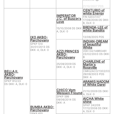
21/10/2007 PDS
CENTURIO of
white Energy
IMPERATOR
FIN 52037/07
J.C. of Buscin's
17/06/2006 DS DKK:
Love
B, DLK: 0
BRENDA-LEE of
15/10/2008 DS DKK:
white Bandits
A, DLK: 0
IXO AKBO-
13/06/2005 PDS
Parchovany
INDIAN-DREAM
of beautiful
SPKP 514
White
30/01/2013 DS
DKK: A, DLK: 0
AZZI PRINCES
VDH 04/148R0461
AKBO-
23/02/2003 DS DKK:
Parchovany
B
CHARLENE of
Martin's
25/08/2009 DS
Roseville
DKK: A, DLK: 0
BELLA II.
CMKU/ACO/1302/03
AKBO-
29/09/2003 PDS
Parchovany
DKK: A
ARAMIS NADOM
SPKP 912/23
of White Darel
DS DKK: A, DLK: 0
CHICO Vom
21/10/2009 DS DKK:
Weissen Freund
A, DLK: 0
SPKP 599
AICHA White
08/06/2014 DS
shine
DKK: A
SPKP 242/09
RUMBA AKBO-
17/12/2006 DS DKK:
Parchovany
A, DLK: 0
SPKP 655