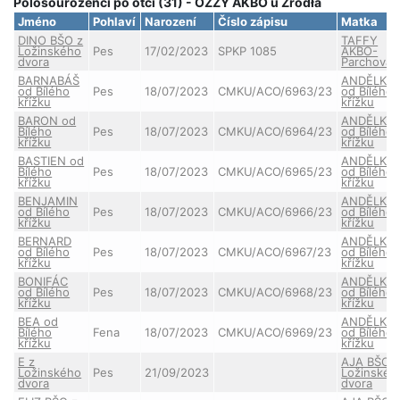
Polosourozenci po otci (31) - OZZY AKBO u Źródła
Jméno
Pohlaví
Narození
Číslo zápisu
Matka
DINO BŠO z
TAFFY
Ložinského
Pes
17/02/2023
SPKP 1085
AKBO-
dvora
Parchovan
BARNABÁŠ
ANDĚLKA
od Bílého
Pes
18/07/2023
CMKU/ACO/6963/23
od Bílého
křížku
křížku
BARON od
ANDĚLKA
Bílého
Pes
18/07/2023
CMKU/ACO/6964/23
od Bílého
křížku
křížku
BASTIEN od
ANDĚLKA
Bílého
Pes
18/07/2023
CMKU/ACO/6965/23
od Bílého
křížku
křížku
BENJAMIN
ANDĚLKA
od Bílého
Pes
18/07/2023
CMKU/ACO/6966/23
od Bílého
křížku
křížku
BERNARD
ANDĚLKA
od Bílého
Pes
18/07/2023
CMKU/ACO/6967/23
od Bílého
křížku
křížku
BONIFÁC
ANDĚLKA
od Bílého
Pes
18/07/2023
CMKU/ACO/6968/23
od Bílého
křížku
křížku
BEA od
ANDĚLKA
Bílého
Fena
18/07/2023
CMKU/ACO/6969/23
od Bílého
křížku
křížku
E z
AJA BŠO 
Ložinského
Pes
21/09/2023
Ložinskéh
dvora
dvora