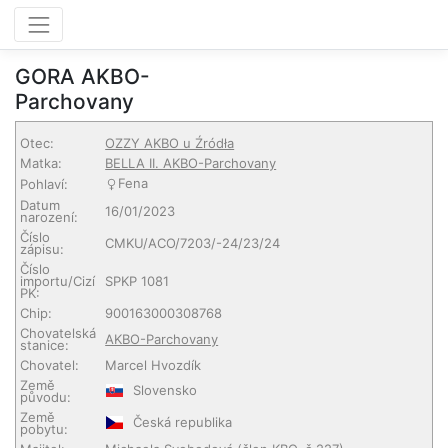
GORA AKBO-
Parchovany
Otec:
OZZY AKBO u Źródła
Matka:
BELLA II. AKBO-Parchovany
Fena
Pohlaví:
Datum
16/01/2023
narození:
Číslo
CMKU/ACO/7203/-24/23/24
zápisu:
Číslo
importu/Cizí
SPKP 1081
PK:
Chip:
900163000308768
Chovatelská
AKBO-Parchovany
stanice:
Chovatel:
Marcel Hvozdík
Země
Slovensko
původu:
Země
Česká republika
pobytu: