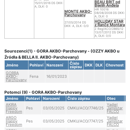
BEAU BRIT od
15/01/2016 DS DKK:
Bijelih Anđela
A, DLK: 0
HR 10016
MONTE AKBO-
08/08/2008 DS DKK:
Parchovany
A, DLK: 0
HOLLIDAY STAR
27/05/2014 DS
z Ranče Montara
DKK: A, DLK: 0/0
Z Reg/ACO/2865/12
13/07/2012 DS DKK:
A, DLK: 0/0
Sourozenci(1) - GORA AKBO-Parchovany - (OZZY AKBO u
Źródła & BELLA II. AKBO-Parchovany)
Číslo
Jméno
Pohlaví
Narození
DKK
DLK
Chovnost
S
zápisu
GORRA
AKBO-
Fena
16/01/2023
D
Parchovany
Potomci (9) - GORA AKBO-Parchovany
Jméno
Pohlaví
Narození
Číslo zápisu
Otec
D
AKIRA
Yadiel
Happy
Pes
03/05/2025
CMKU/ACO/7746/25
Jamilstar
Freedom
FALCO
ARGO
Yadiel
Happy
Pes
03/05/2025
CMKU/ACO/7747/25
Jamilstar
Freedom
FALCO