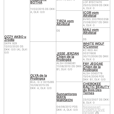
BOTHA
LOF 8157/1470
25/03/2009 DS DKK:
A, DLK: 0
11/02/2015 DS DKK:
ICOR vom
A, DLK: 0/0
Altvilstal
BVWS 2007R00358
TIRZA vom
21/08/2007 DS DKK:
Altvilstal
A, DLK: 0
MALI vom
DS
Altvilstal
OZZY AKBO u
Źródła
DS
WHITE WOLF
SKPK 929
O'Connor
12/02/2020 DS
DKK: 0/0 (A), DLK:
KC REG AH
0/0
JISSE JERZAN
00311608
Chien de la
30/11/2006 DS DKK:
Prolingée
A, DLK: 0
FAY JEGGAE
ALSH 0066381
Chien de la
11/08/2010 DS DKK:
Prolingée
B1, DLK: 0/0
ALSH 0063778
OLYA de la
15/04/2006 PDS
Prolingea
DKK: B1, DLK: 0/0
BIJL. G-2 3015265
CHEROKEE
10/08/2015 DS
BALTIC BEAUTY
DKK: A, DLK: 0/0
du Bois Des
Ternes
Sunnantorps
MAYA
MåNSKEN
23/02/2007 DS DKK:
B, DLK: 0
Neigepearl
04/06/2012 PDS
COMPULSIVE
DKK: A, DLK: 0/0
DESIRE