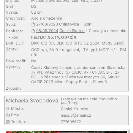
Majitel:
Michaela Svobodová
(člen KBO, č.227)
Srst:
DS
Výška:
62 cm
Chovnost:
Ano s omezením
27/08/2023
Chlístovice
- Splnil
Svod:
08/09/2024
Česká Skalice
- Chovný s omezením
Bonitace:
• kód
IIa/J1,K1,S5,T4,X(0+2)/I
DKK, DLK:
DKK: 0/2 (C), DLK: 0/0 (RTG CZ 2024, Mvdr. Slabý)
Zdraví:
OCD n/n, SA 0 - negativní, LTV typ1, MDR1 +/+, DM
n/n
DNA profil:
Ne
Výstavy:
Český Klubový šampion, Junior šampion Slovenska;
7x VN, Vítěz třídy, 5x CAJC, 4x FCI-CACIB-J, 2x
BOJ, Vítěz speciální výstavy mladých SK, Sárvár
CACIB 2023 Minor Puppy Best in Show 3
Zkoušky:
(kontakt na majitele chovného
Michaela Svobodová
psa/feny)
Město:
Český Krumlov
Email:
misa.p@email.cz
Telefon:
777698672