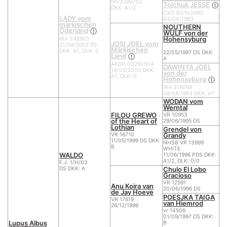
IRV329975U
Tolchuk JESSE
DKK: A1/2
CKC BG103993
LADY vom
04/04/1993
märkischen
NOUTHERN
Oderland
WULF von der
Hohensyburg
IRV 348905
JOSI JOEL vom
21/09/2002 DS
Märkischen
DKK: A1, DLK: 0
22/05/1997 DS DKK:
Land
A
AKDH 00290504
DAWINYA JOEL
14/02/2000 DKK:
von der
A1, DLK: 0
Hohensyburg
IRV 319069
08/08/1993 DKK: A1
WODAN vom
Werntal
FILOU GREWO
VR 10953
of the Heart of
29/06/1995 DS
Lothian
Grendel von
Grandy
VR 16710
11/05/1999 DS DKK:
NHSB VR 13999
B
WHITE
WALDO
11/06/1996 PDS DKK:
A1/2, DLK: 0/0
F.J. 1/H/03
Chulo El Lobo
DS DKK: A
Gracioso
VR 12591
Anu Koira van
20/06/1996 DS
de Jay Hoeve
POESJKA TAIGA
VR 17619
van Hiemrod
26/12/1999
vr 14506
01/09/1997 DS DKK:
Lupus Albus
B