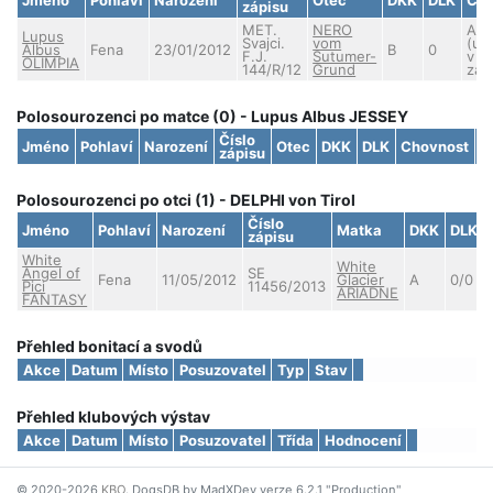
zápisu
MET.
NERO
An
Lupus
Svajci.
vom
(uc
Albus
Fena
23/01/2012
B
0
F.J.
Sutumer-
v
OLIMPIA
144/R/12
Grund
zah
Polosourozenci po matce (0) - Lupus Albus JESSEY
Číslo
Jméno
Pohlaví
Narození
Otec
DKK
DLK
Chovnost
S
zápisu
Polosourozenci po otci (1) - DELPHI von Tirol
Číslo
Jméno
Pohlaví
Narození
Matka
DKK
DLK
zápisu
White
White
Angel of
SE
Fena
11/05/2012
Glacier
A
0/0
Pici
11456/2013
ARIADNE
FANTASY
Přehled bonitací a svodů
Akce
Datum
Místo
Posuzovatel
Typ
Stav
Přehled klubových výstav
Akce
Datum
Místo
Posuzovatel
Třída
Hodnocení
© 2020-2026
KBO
. DogsDB by MadXDev verze 6.2.1 "Production"