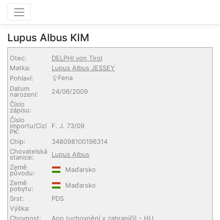
Lupus Albus KIM
Otec:
DELPHI von Tirol
Matka:
Lupus Albus JESSEY
Fena
Pohlaví:
Datum
24/06/2009
narození:
Číslo
zápisu:
Číslo
importu/Cizí
F. J. 73/09
PK:
Chip:
348098100196314
Chovatelská
Lupus Albus
stanice:
Země
Maďarsko
původu:
Země
Maďarsko
pobytu:
Srst:
PDS
Výška:
Chovnost:
Ano (uchovnění v zahraničí)
- HU