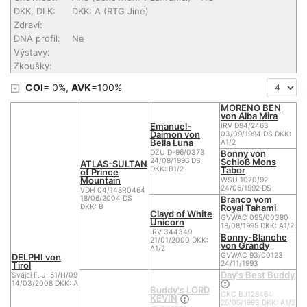
DKK, DLK:
DKK: A (RTG Jiné)
Zdraví:
DNA profil:
Ne
Výstavy:
Zkoušky:
COI
= 0%,
AVK
=100%
MORENO BEN
von Alba Mira
Emanuel-
IRV D94/2463
Daimon von
03/09/1994 DS DKK:
Bella Luna
A1/2
Bonny von
DZU D-96/0373
Schloß Mons
24/08/1996 DS
ATLAS-SULTAN
Tabor
DKK: B1/2
of Prince
Mountain
WSU 1070/92
24/06/1992 DS
VDH 04/148R0464
Branco vom
18/06/2004 DS
Royal Tahami
DKK: B
Clayd of White
GVWAC 095/00380
Unicorn
18/08/1995 DKK: A1/2
IRV 344349
Bonny-Blanche
21/01/2000 DKK:
von Grandy
A1/2
GVWAC 93/00123
DELPHI von
24/11/1993
Tirol
Day's Best Buddy
Svájci F. J. 51/H/09
14/03/2008 DKK: A
Buddy's LORD
CKC BJ128464
KEVIN
25/05/1993 DKK: A1/2