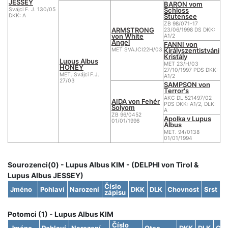
JESSEY
BARON vom
Schloss
Svájci F. J. 130/05
Stutensee
DKK: A
ZB 98/071-17
ARMSTRONG
23/06/1998 DS DKK:
von White
A1/2
Angel
FANNI von
Királyszentistváni
MET SVAJCI22H/03
Kristály
Lupus Albus
MET 23/H/03
HONEY
27/10/1997 PDS DKK:
MET. Svájci F.J.
A1/2
27/03
SAMPSON von
Terror's
AKC DL 521497/02
AIDA von Fehér
PDS DKK: A1/2, DLK:
Solyom
A
ZB 96/0452
Apolka v Lupus
01/01/1996
Albus
MET. 94/0138
01/01/1994
Sourozenci(0) - Lupus Albus KIM - (DELPHI von Tirol &
Lupus Albus JESSEY)
Číslo
Jméno
Pohlaví
Narození
DKK
DLK
Chovnost
Srst
zápisu
Potomci (1) - Lupus Albus KIM
Číslo
Jméno
Pohlaví
Narození
Otec
DKK
DLK
Cho