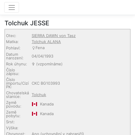
Tolchuk JESSE
Otec:
SIERRA DAWN von Tasz
Matka:
Tolchuk ALANA
Fena
Pohlaví:
Datum
04/04/1993
narození:
Rok úhynu:
✞ (vzpomínáme)
Číslo
zápisu:
Číslo
importu/Cizí
CKC BG103993
PK:
Chovatelská
Tolchuk
stanice:
Země
Kanada
původu:
Země
Kanada
pobytu:
Srst:
Výška:
Chovnost:
Ano (uchovnění v zahraničí)