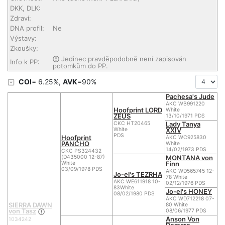
DKK, DLK:
Zdraví:
DNA profil:
Ne
Výstavy:
Zkoušky:
Jedinec pravděpodobně není zapisován
Info k PP:
potomkům do PP.
COI
= 6.25%,
AVK
=90%
Pachesa's Jude
AKC WB991220
Hoofprint LORD
White
ZEUS
13/10/1971 PDS
Lady Tanya
CKC HT20465
XXIV
White
PDS
Hoofprint
AKC WC925830
PANCHO
White
14/02/1973 PDS
CKC PS324432
MONTANA von
(D435000 12-87)
Finn
White
03/09/1978 PDS
AKC WD565745 12-
Jo-el's TEZRHA
78 White
AKC WE611918 10-
02/12/1976 PDS
83White
Jo-el's HONEY
08/02/1980 PDS
AKC WD712218 07-
SIERRA DAWN
80 White
von Tasz
08/06/1977 PDS
Anson Von
1034242
Demarc