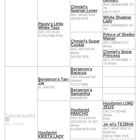
AKC WD848366 10-
Chmiel's
79
Spartan Lover
09/11/1977
AKC WE627508
White Shadow
29/09/1979
Lady
Pipoly's Little
AKC WD998253 10-
White Tasz
79
AKC D017426
Prince of Shelby
01/10/1982 PDS
Manor
Chmiel's Sugar
AKC WB640337
Cookie
White
AKC WE151076
Chmiel's Snow
White
Princess
24/06/1978
AKC WC953980 1-
75 White
Bergeron's
Baracus
CKC RN446759
Bergeron's Tan-
(White)
Zar
12/07/1984
SL 490767
Bergeron's
Samantha
RN446763
Hoofprint LORD
ZEUS
Hoofprint
CKC HT20465
PANCHO
Tolchuk ALANA
White
CKC PS324432
PDS
(D435000 12-87)
Jo-el's TEZRHA
WG 784505
White
AKC WE611918 10-
03/09/1978 PDS
Hoofprint
83White
KRISTA LADY
08/02/1980 PDS