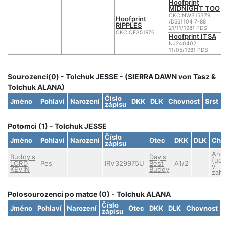
Hoofprint
MIDNIGHT TOO
CKC NW315379
Hoofprint
/D661104 7-88
RIPPLES
21/11/1981 PDS
CKC QE351976
Hoofprint ITSA
NJ240402
11/05/1981 PDS
Sourozenci(0) - Tolchuk JESSE - (SIERRA DAWN von Tasz &
Tolchuk ALANA)
Číslo
Jméno
Pohlaví
Narození
DKK
DLK
Chovnost
Srst
zápisu
Potomci (1) - Tolchuk JESSE
Číslo
Jméno
Pohlaví
Narození
Otec
DKK
DLK
Chov
zápisu
Ano
Buddy's
Day's
(uch
LORD
Pes
IRV329975U
Best
A1/2
v
KEVIN
Buddy
zahra
Polosourozenci po matce (0) - Tolchuk ALANA
Číslo
Jméno
Pohlaví
Narození
Otec
DKK
DLK
Chovnost
S
zápisu