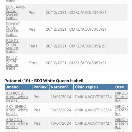
Isabell
BENJAMIN
White
Pes
20/12/2021
CMKU/ACO/6049/21
Queen
Isabell
BONDIE
White
Pes
20/12/2021
CMKU/ACO/6050/21
Queen
Isabell
BAILEY
White
Fena
20/12/2021
CMKU/ACO/6051/21
Queen
Isabell
BELLA
White
Fena
20/12/2021
CMKU/ACO/6052/21
Queen
Isabell
Potomci (19) - BIXI White Queen Isabell
Jméno
Pohlaví
Narození
Číslo zápisu
Otec
ACHICOS
NIKOLAS
Angel white
Pes
18/01/2024
CMKU/ACO/7162/24
Blatensk
hearts
luk
AKY SHIRO
NIKOLAS
Angel white
Pes
18/01/2024
CMKU/ACO/7163/24
Blatensk
hearts
luk
ARAGON
NIKOLAS
Angel white
Pes
18/01/2024
CMKU/ACO/7164/24
Blatensk
hearts
luk