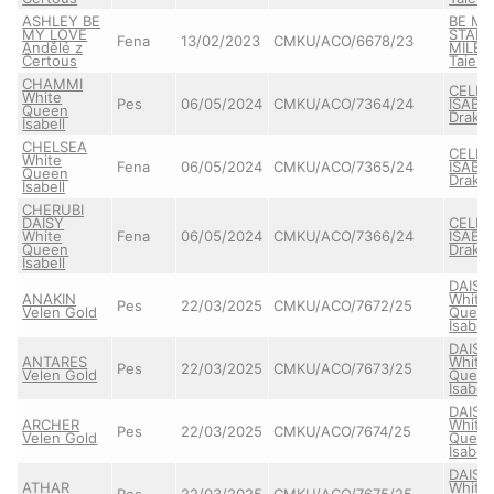
ASHLEY BE
BE M
MY LOVE
STAR
Fena
13/02/2023
CMKU/ACO/6678/23
Andělé z
MILEY
Čertous
Taien
CHAMMI
CELLE
White
Pes
06/05/2024
CMKU/ACO/7364/24
ISABE
Queen
Drakla
Isabell
CHELSEA
CELLE
White
Fena
06/05/2024
CMKU/ACO/7365/24
ISABE
Queen
Drakla
Isabell
CHERUBI
DAISY
CELLE
White
Fena
06/05/2024
CMKU/ACO/7366/24
ISABE
Queen
Drakla
Isabell
DAISY
ANAKIN
White
Pes
22/03/2025
CMKU/ACO/7672/25
Velen Gold
Quee
Isabell
DAISY
ANTARES
White
Pes
22/03/2025
CMKU/ACO/7673/25
Velen Gold
Quee
Isabell
DAISY
ARCHER
White
Pes
22/03/2025
CMKU/ACO/7674/25
Velen Gold
Quee
Isabell
DAISY
ATHAR
White
Pes
22/03/2025
CMKU/ACO/7675/25