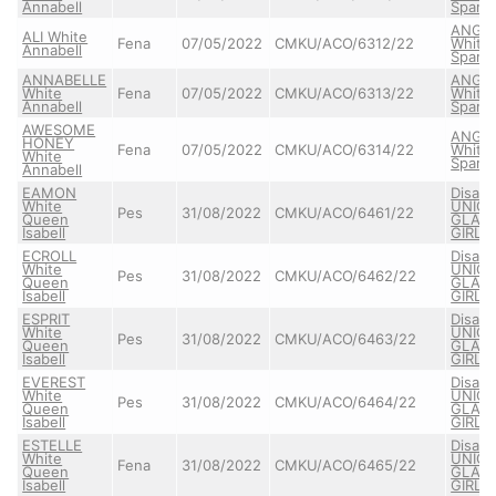
Annabell
Sparr
ANGE
ALI White
Fena
07/05/2022
CMKU/ACO/6312/22
White
Annabell
Sparr
ANNABELLE
ANGE
White
Fena
07/05/2022
CMKU/ACO/6313/22
White
Annabell
Sparr
AWESOME
ANGE
HONEY
Fena
07/05/2022
CMKU/ACO/6314/22
White
White
Sparr
Annabell
EAMON
Disad
White
UNIQ
Pes
31/08/2022
CMKU/ACO/6461/22
Queen
GLAM
Isabell
GIRL
ECROLL
Disad
White
UNIQ
Pes
31/08/2022
CMKU/ACO/6462/22
Queen
GLAM
Isabell
GIRL
ESPRIT
Disad
White
UNIQ
Pes
31/08/2022
CMKU/ACO/6463/22
Queen
GLAM
Isabell
GIRL
EVEREST
Disad
White
UNIQ
Pes
31/08/2022
CMKU/ACO/6464/22
Queen
GLAM
Isabell
GIRL
ESTELLE
Disad
White
UNIQ
Fena
31/08/2022
CMKU/ACO/6465/22
Queen
GLAM
Isabell
GIRL