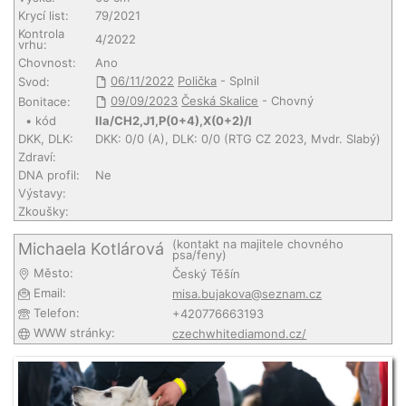
Krycí list:
79/2021
Kontrola
4/2022
vrhu:
Chovnost:
Ano
06/11/2022
Polička
- Splnil
Svod:
09/09/2023
Česká Skalice
- Chovný
Bonitace:
• kód
IIa/CH2,J1,P(0+4),X(0+2)/I
DKK, DLK:
DKK: 0/0 (A), DLK: 0/0 (RTG CZ 2023, Mvdr. Slabý)
Zdraví:
DNA profil:
Ne
Výstavy:
Zkoušky:
(kontakt na majitele chovného
Michaela Kotlárová
psa/feny)
Město:
Český Těšín
Email:
misa.bujakova@seznam.cz
Telefon:
+420776663193
WWW stránky:
czechwhitediamond.cz/