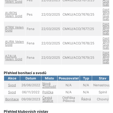
Velen Gold
Quee
Isabell
DAISY
AURON
White
Pes
22/03/2025
CMKU/ACO/7676/25
Velen Gold
Quee
Isabell
DAISY
ATRIX Velen
White
Fena
22/03/2025
CMKU/ACO/7677/25
Gold
Quee
Isabell
DAISY
AURA Velen
White
Fena
22/03/2025
CMKU/ACO/7678/25
Gold
Quee
Isabell
DAISY
AZALIA
White
Fena
22/03/2025
CMKU/ACO/7679/25
Velen Gold
Quee
Isabell
Přehled bonitací a svodů
Akce
Datum
Místo
Posuzovatel
Typ
Stav
Nová
Svod
26/06/2022
N/A
N/A
Nenastoupil
Živohošť
Svod
06/11/2022
Polička
N/A
N/A
Splnil
Česká
Oldřiška
Bonitace
09/09/2023
Řádná
Chovný
Skalice
Plšková
Přehled klubových výstav