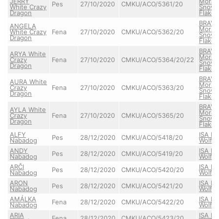
JERRY
Morav
Pes
27/10/2020
CMKU/ACO/5361/20
White Crazy
Snow
Dragon
Flake
BRAV
ANGELA
Morav
White Crazy
Fena
27/10/2020
CMKU/ACO/5362/20
Snow
Dragon
Flake
BRAV
ARYA White
Morav
Crazy
Fena
27/10/2020
CMKU/ACO/5364/20/22
Snow
Dragon
Flake
BRAV
AURA White
Morav
Crazy
Fena
27/10/2020
CMKU/ACO/5363/20
Snow
Dragon
Flake
BRAV
AYLA White
Morav
Crazy
Fena
27/10/2020
CMKU/ACO/5365/20
Snow
Dragon
Flake
ALFY
ISA Pe
Pes
28/12/2020
CMKU/ACO/5418/20
Nabadog
Wolf
ANDY
ISA Pe
Pes
28/12/2020
CMKU/ACO/5419/20
Nabadog
Wolf
ARČI
ISA Pe
Pes
28/12/2020
CMKU/ACO/5420/20
Nabadog
Wolf
ARON
ISA Pe
Pes
28/12/2020
CMKU/ACO/5421/20
Nabadog
Wolf
AMÁLKA
ISA Pe
Fena
28/12/2020
CMKU/ACO/5422/20
Nabadog
Wolf
ARIA
ISA Pe
Fena
28/12/2020
CMKU/ACO/5423/20