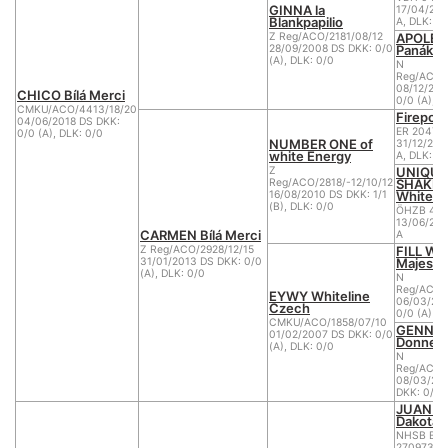
GINNA la
17/04/200
Blankpapilio
A, DLK: 0
APOLEN
Z Reg/ACO/2181/08/12
Panáka
28/09/2008 DS DKK: 0/0
(A), DLK: 0/0
N
Reg/ACO/
08/12/200
CHICO Bílá Merci
0/0 (A), D
CMKU/ACO/4413/18/20
Firepoo
04/06/2018 DS DKK:
ER 20477
0/0 (A), DLK: 0/0
NUMBER ONE of
31/12/200
white Energy
A, DLK: 0/
UNIQUE
Z
SHAKIRA
Reg/ACO/2818/-12/10/12
White C
16/08/2010 DS DKK: 1/1
(B), DLK: 0/0
ÖHZB 446
13/06/200
CARMEN Bílá Merci
A
FILL Wh
Z Reg/ACO/2928/12/15
Majesti
31/01/2013 DS DKK: 0/0
(A), DLK: 0/0
N
Reg/ACO/
EYWY Whiteline
06/03/200
Czech
0/0 (A)
CMKU/ACO/1858/07/10
GENNY 
01/02/2007 DS DKK: 0/0
Donnev
(A), DLK: 0/0
N
Reg/ACO/
08/03/20
DKK: 0/0 
JUAN of
Dakota
NHSB BIJ
2709739