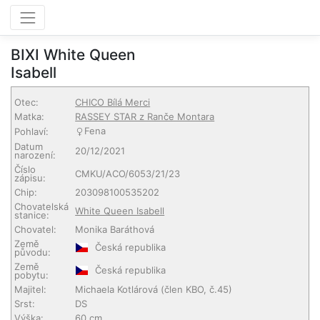
BIXI White Queen
Isabell
Otec:
CHICO Bílá Merci
Matka:
RASSEY STAR z Ranče Montara
Fena
Pohlaví:
Datum
20/12/2021
narození:
Číslo
CMKU/ACO/6053/21/23
zápisu:
Chip:
203098100535202
Chovatelská
White Queen Isabell
stanice:
Chovatel:
Monika Baráthová
Země
Česká republika
původu:
Země
Česká republika
pobytu:
Majitel:
Michaela Kotlárová
(člen KBO, č.45)
Srst:
DS
Výška:
60 cm