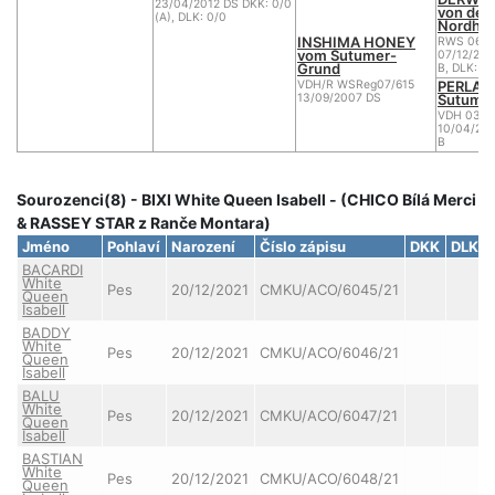
23/04/2012 DS DKK: 0/0
von der
(A), DLK: 0/0
Nordhel
INSHIMA HONEY
RWS 06/0
vom Sutumer-
07/12/200
Grund
B, DLK: 0
PERLAY
VDH/R WSReg07/615
Sutume
13/09/2007 DS
VDH 03/1
10/04/200
B
Sourozenci(8) - BIXI White Queen Isabell - (CHICO Bílá Merci
& RASSEY STAR z Ranče Montara)
Jméno
Pohlaví
Narození
Číslo zápisu
DKK
DLK
BACARDI
White
Pes
20/12/2021
CMKU/ACO/6045/21
Queen
Isabell
BADDY
White
Pes
20/12/2021
CMKU/ACO/6046/21
Queen
Isabell
BALU
White
Pes
20/12/2021
CMKU/ACO/6047/21
Queen
Isabell
BASTIAN
White
Pes
20/12/2021
CMKU/ACO/6048/21
Queen