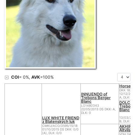
COI
= 0%,
AVK
=100%
Horseb
DKK 1879
INNUENDO of
12/12/200
Trebons Berger
A, DLK: 0
Blanc
DOLCE V
Trebons
LO1480343
Blanc
22/05/2013 DS DKK: A,
DLK: 0
LUX WHITE FRIEND
13/03/200
z Blatenských luk
B, DLK: 0
AKHIRO
CMKU/ACO/3595/15/18
Altvilstal
01/10/2015 DS DKK: 0/0
(A), DLK: 0/0
VDH 04/1