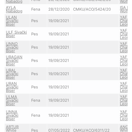
Nabadog
Wolf
AYLA
ISA Pe
Fena
28/12/2020
CMKU/ACO/5424/20
Nabadog
Wolf
ULAN
YAFFA
Sivački
Pes
19/09/2021
Chaty
Biser
Leona
YAFFA
ULF Sivački
Pes
19/09/2021
Chaty
Biser
Leona
UNNO
YAFFA
Sivački
Pes
19/09/2021
Chaty
Biser
Leona
URAGAN
YAFFA
Sivački
Pes
19/09/2021
Chaty
Biser
Leona
URAL
YAFFA
Sivački
Pes
19/09/2021
Chaty
Biser
Leona
URAN
YAFFA
Sivački
Pes
19/09/2021
Chaty
Biser
Leona
ULMA
YAFFA
Sivački
Fena
19/09/2021
Chaty
Biser
Leona
UNNA
YAFFA
Sivački
Fena
19/09/2021
Chaty
Biser
Leona
ARTUR
ANGE
White
Pes
07/05/2022
CMKU/ACO/6311/22
White