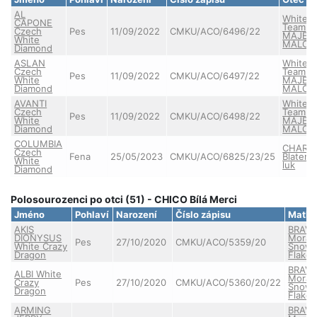
AL
White 
CAPONE
Team
Czech
Pes
11/09/2022
CMKU/ACO/6496/22
MAJES
White
MALO
Diamond
ASLAN
White 
Czech
Team
Pes
11/09/2022
CMKU/ACO/6497/22
White
MAJES
Diamond
MALO
AVANTI
White 
Czech
Team
Pes
11/09/2022
CMKU/ACO/6498/22
White
MAJES
Diamond
MALO
COLUMBIA
CHARIS
Czech
Fena
25/05/2023
CMKU/ACO/6825/23/25
Blatens
White
luk
Diamond
Polosourozenci po otci (51) - CHICO Bílá Merci
Jméno
Pohlaví
Narození
Číslo zápisu
Matk
AKIS
BRAV
DIONYSUS
Morav
Pes
27/10/2020
CMKU/ACO/5359/20
White Crazy
Snow
Dragon
Flake
BRAV
ALBI White
Morav
Crazy
Pes
27/10/2020
CMKU/ACO/5360/20/22
Snow
Dragon
Flake
ARMING
BRAV