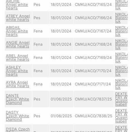
ARCHIE
NIKOLAS
Angel white
Pes
18/01/2024
CMKU/ACO/7165/24
Blatensk
hearts
luk
NIKOLAS
ATREY Angel
Pes
18/01/2024
CMKU/ACO/7166/24
Blatensk
white hearts
luk
ABIGAIL
NIKOLAS
Angel white
Fena
18/01/2024
CMKU/ACO/7167/24
Blatensk
hearts
luk
NIKOLAS
ANGIE Angel
Fena
18/01/2024
CMKU/ACO/7168/24
Blatensk
white hearts
luk
NIKOLAS
ARIEL Angel
Fena
18/01/2024
CMKU/ACO/7169/24
Blatensk
white hearts
luk
ASHLEY
NIKOLAS
Angel white
Fena
18/01/2024
CMKU/ACO/7170/24
Blatensk
hearts
luk
NIKOLAS
AYRA Angel
Fena
18/01/2024
CMKU/ACO/7171/24
Blatensk
white hearts
luk
DEXTER
DANTE
FRY Whi
Czech White
Pes
01/06/2025
CMKU/ACO/7837/25
Queen
Diamond
Isabell
DEXTER
DASTY
FRY Whi
Czech White
Pes
01/06/2025
CMKU/ACO/7838/25
Queen
Diamond
Isabell
DEXTER
D'EDA Czech
FRY Whi