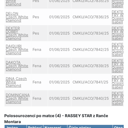
White
Pes
01/06/2025
CMKU/ACO/7835/25
Queen
Diamond
Isabell
DEXTER
DELON
FRY Whi
Czech White
Pes
01/06/2025
CMKU/ACO/7836/25
Queen
Diamond
Isabell
DEXTER
DEXTER
DOBBY
FRY Whi
Pes
01/06/2025
CMKU/ACO/7834/25
Czech White
Queen
Diamond
Isabell
DEXTER
DAIQUIRI
FRY Whi
Czech White
Fena
01/06/2025
CMKU/ACO/7842/25
Queen
Diamond
Isabell
DEXTER
DAKOTA
FRY Whi
Czech White
Fena
01/06/2025
CMKU/ACO/7839/25
Queen
Diamond
Isabell
DEXTER
DINA Czech
FRY Whi
White
Fena
01/06/2025
CMKU/ACO/7841/25
Queen
Diamond
Isabell
DEXTER
DOMINICANA
FRY Whi
Czech White
Fena
01/06/2025
CMKU/ACO/7840/25
Queen
Diamond
Isabell
Polosourozenci po matce (4) - RASSEY STAR z Ranče
Montara
Jméno
Pohlaví
Narození
Číslo zápisu
Otec