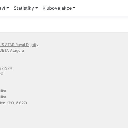
aví
Statistiky
Klubové akce
 STAR Royal Dignity
DETA Atagora
/22/24
20
lika
lika
len KBO, č.627)