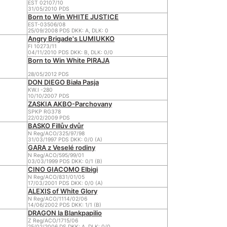
EST 02107/10
31/05/2010 PDS
Born to Win WHITE JUSTICE
EST-03506/08
25/09/2008 PDS DKK: A, DLK: 0
Angry Brigade's LUMIUKKO
FI 10273/11
04/11/2010 PDS DKK: B, DLK: 0/0
Born to Win White PIRAJA
28/05/2012 PDS
DON DIEGO Biała Pasja
KW.I -280
10/10/2007 PDS
ZASKIA AKBO-Parchovany
SPKP RG378
22/02/2009 PDS
BASKO Fillův dvůr
N Reg/ACO/325/97/98
31/03/1997 PDS DKK: 0/0 (A)
GARA z Veselé rodiny
N Reg/ACO/595/99/01
03/03/1999 PDS DKK: 0/1 (B)
CINO GIACOMO Elbigi
N Reg/ACO/831/01/05
17/03/2001 PDS DKK: 0/0 (A)
ALEXIS of White Glory
N Reg/ACO/1114/02/06
14/06/2002 PDS DKK: 1/1 (B)
DRAGON la Blankpapilio
Z Reg/ACO/1715/06
25/02/2006 DS DKK: A, DLK: 0/0