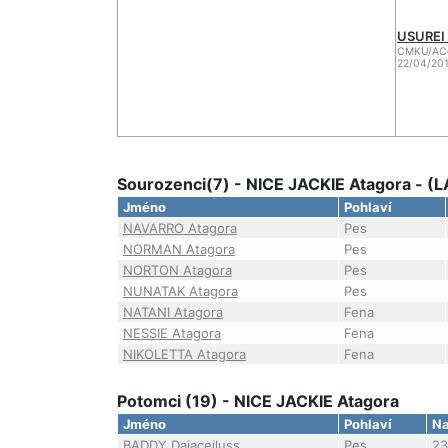
USUREI
CMKU/ACO
22/04/201
Sourozenci(7) - NICE JACKIE Atagora - 
Jméno
Pohlaví
NAVARRO Atagora
Pes
NORMAN Atagora
Pes
NORTON Atagora
Pes
NUNATAK Atagora
Pes
NATANI Atagora
Fena
NESSIE Atagora
Fena
NIKOLETTA Atagora
Fena
Potomci (19) - NICE JACKIE Atagora
Jméno
Pohlaví
Na
BADDY Dajaceiluss
Pes
23