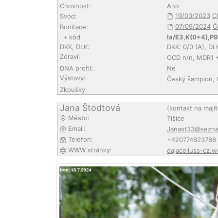
Chovnost:
Ano
19/03/2023
C
Svod:
07/09/2024
Č
Bonitace:
• kód
Ia/E3,K(0+4),P9
DKK, DLK:
DKK: 0/0 (A), DL
Zdraví:
OCD n/n, MDR1 +
DNA profil:
Ne
Výstavy:
Český šampion, Č
Zkoušky:
Jana Štodtová
(kontakt na maji
Město:
Tišice
Email:
Janast33@sezna
Telefon:
+420774623786
WWW stránky:
dajaceiluss-cz.