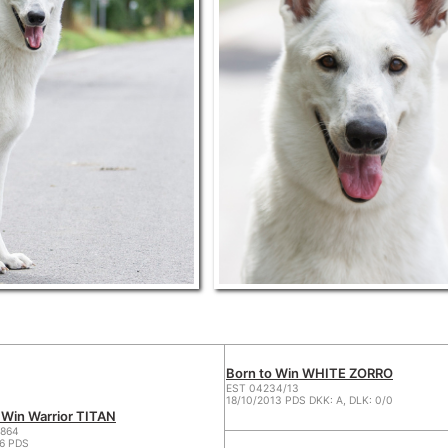
Born to Win WHITE ZORRO
EST 04234/13
18/10/2013 PDS DKK: A, DLK: 0/0
 Win Warrior TITAN
864
16 PDS