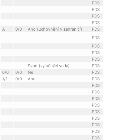
PDS
PDS
PDS
PDS
A
0/0
Ano (uchovnění v zahraničí)
PDS
PDS
PDS
PDS
PDS
Svod (vylučující vada)
PDS
0/0
0/0
Ne
PDS
1/1
0/0
Ano
PDS
PDS
PDS
PDS
PDS
PDS
PDS
PDS
PDS
PDS