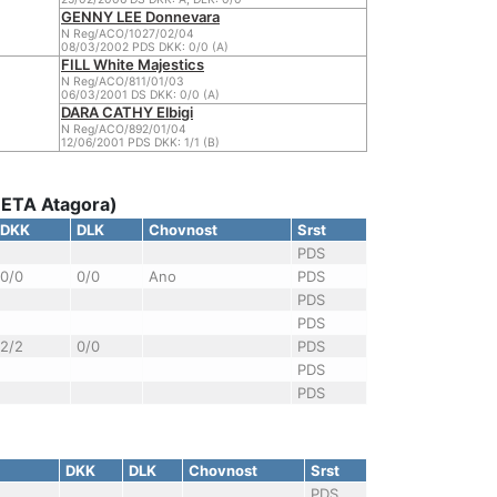
GENNY LEE Donnevara
N Reg/ACO/1027/02/04
08/03/2002 PDS DKK: 0/0 (A)
FILL White Majestics
N Reg/ACO/811/01/03
06/03/2001 DS DKK: 0/0 (A)
DARA CATHY Elbigi
N Reg/ACO/892/01/04
12/06/2001 PDS DKK: 1/1 (B)
DETA Atagora)
DKK
DLK
Chovnost
Srst
PDS
0/0
0/0
Ano
PDS
PDS
PDS
2/2
0/0
PDS
PDS
PDS
DKK
DLK
Chovnost
Srst
PDS