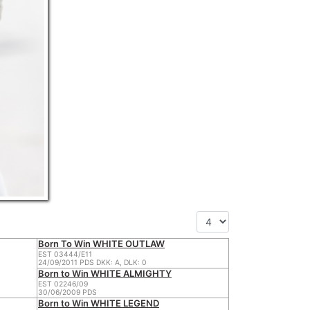
Born To Win WHITE OUTLAW
EST 03444/E11
24/09/2011 PDS DKK: A, DLK: 0
Born to Win WHITE ALMIGHTY
EST 02246/09
30/06/2009 PDS
Born to Win WHITE LEGEND