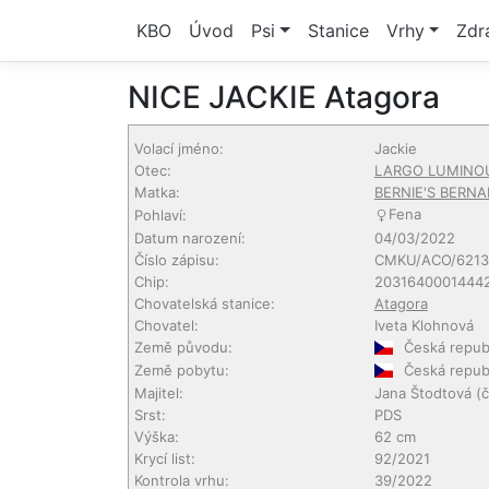
KBO
Úvod
Psi
Stanice
Vrhy
Zdr
NICE JACKIE Atagora
Volací jméno:
Jackie
Otec:
LARGO LUMINOUS
Matka:
BERNIE'S BERNA
Fena
Pohlaví:
Datum narození:
04/03/2022
Číslo zápisu:
CMKU/ACO/6213
Chip:
2031640001444
Chovatelská stanice:
Atagora
Chovatel:
Iveta Klohnová
Země původu:
Česká repub
Země pobytu:
Česká repub
Majitel:
Jana Štodtová
(č
Srst:
PDS
Výška:
62 cm
Krycí list:
92/2021
Kontrola vrhu:
39/2022