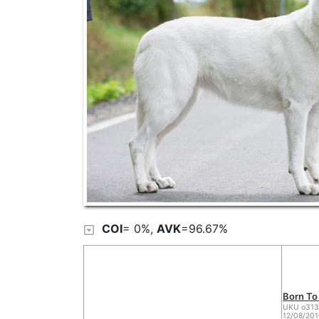
COI
= 0%,
AVK
=96.67%
Born To
UKU o313
12/08/20