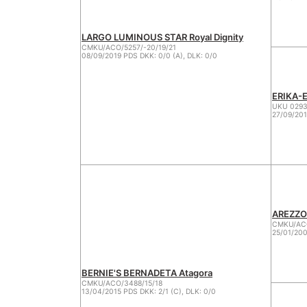
LARGO LUMINOUS STAR Royal Dignity
CMKU/ACO/5257/-20/19/21
08/09/2019 PDS DKK: 0/0 (A), DLK: 0/0
ERIKA-E
UKU 029
27/09/20
AREZZO 
CMKU/ACO
25/01/200
BERNIE'S BERNADETA Atagora
CMKU/ACO/3488/15/18
13/04/2015 PDS DKK: 2/1 (C), DLK: 0/0