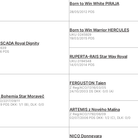
Born to Win White PIRAJA
28/05/2012 PDS
Born to Win Warrior HERCULES
UKU 0245929
19/03/2015 PDS
SCADA Royal Dignity
3639
16 PDS
RUPERTA-RAIS Star Way Royal
UKU.0194548
14/01/2014 PDS
FERGUSTON Taien
Z Reg/ACO/1316/03/05
24/10/2003 DS DKK: 0/0 (A)
Bohemia Star Moraveč
/2217/09/11
9 PDS DKK: 1/1 (B), DLK: 0/0
ARTEMIS z Nového Malína
Z Reg/ACO/1792/06/09
02/07/2006 PDS DKK: 1/2 (C), DLK: 0/0
NICO Donnevara