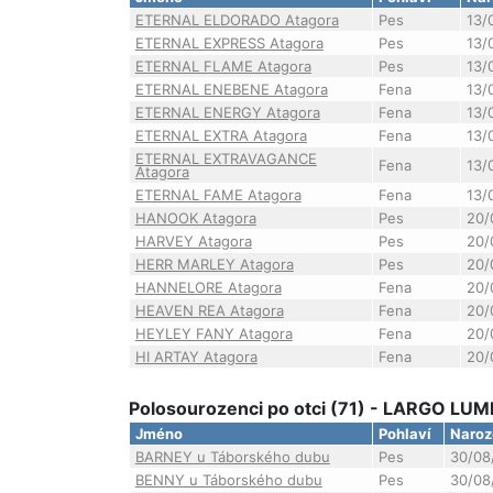
ETERNAL ELDORADO Atagora
Pes
13/
ETERNAL EXPRESS Atagora
Pes
13/
ETERNAL FLAME Atagora
Pes
13/
ETERNAL ENEBENE Atagora
Fena
13/
ETERNAL ENERGY Atagora
Fena
13/
ETERNAL EXTRA Atagora
Fena
13/
ETERNAL EXTRAVAGANCE
Fena
13/
Atagora
ETERNAL FAME Atagora
Fena
13/
HANOOK Atagora
Pes
20/
HARVEY Atagora
Pes
20/
HERR MARLEY Atagora
Pes
20/
HANNELORE Atagora
Fena
20/
HEAVEN REA Atagora
Fena
20/
HEYLEY FANY Atagora
Fena
20/
HI ARTAY Atagora
Fena
20/
Polosourozenci po otci (71) - LARGO LUM
Jméno
Pohlaví
Naroz
BARNEY u Táborského dubu
Pes
30/08
BENNY u Táborského dubu
Pes
30/08