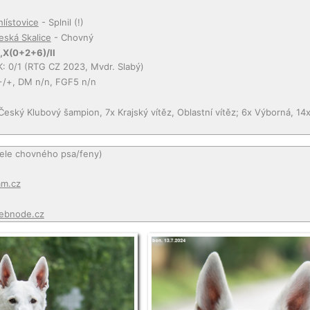
hlístovice
- Splnil (!)
eská Skalice
- Chovný
,X(0+2+6)/II
K: 0/1 (RTG CZ 2023, Mvdr. Slabý)
/+, DM n/n, FGF5 n/n
eský Klubový šampion, 7x Krajský vítěz, Oblastní vítěz; 6x Výborná, 14x 
tele chovného psa/feny)
m.cz
webnode.cz