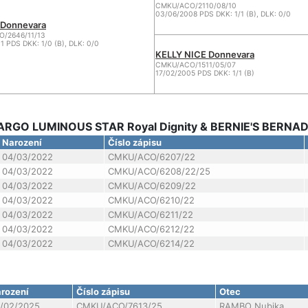
CMKU/ACO/2110/08/10
03/06/2008 PDS DKK: 1/1 (B), DLK: 0/0
 Donnevara
/2646/11/13
1 PDS DKK: 1/0 (B), DLK: 0/0
KELLY NICE Donnevara
CMKU/ACO/1511/05/07
17/02/2005 PDS DKK: 1/1 (B)
(LARGO LUMINOUS STAR Royal Dignity & BERNIE'S BERNA
Narození
Číslo zápisu
04/03/2022
CMKU/ACO/6207/22
04/03/2022
CMKU/ACO/6208/22/25
04/03/2022
CMKU/ACO/6209/22
04/03/2022
CMKU/ACO/6210/22
04/03/2022
CMKU/ACO/6211/22
04/03/2022
CMKU/ACO/6212/22
04/03/2022
CMKU/ACO/6214/22
rození
Číslo zápisu
Otec
/02/2025
CMKU/ACO/7613/25
RAMBO Nubika