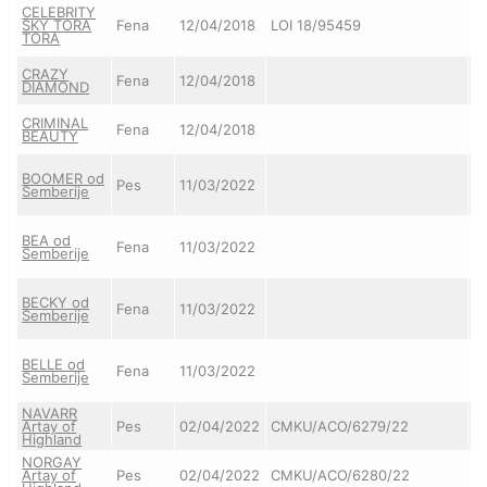
CELEBRITY
S
SKY TORA
Fena
12/04/2018
LOI 18/95459
S
TORA
L
S
CRAZY
Fena
12/04/2018
S
DIAMOND
L
S
CRIMINAL
Fena
12/04/2018
S
BEAUTY
L
I
BOOMER od
P
Pes
11/03/2022
Semberije
o
S
I
BEA od
P
Fena
11/03/2022
Semberije
o
S
I
BECKY od
P
Fena
11/03/2022
Semberije
o
S
I
BELLE od
P
Fena
11/03/2022
Semberije
o
S
NAVARR
B
Artay of
Pes
02/04/2022
CMKU/ACO/6279/22
Ki
Highland
Y
NORGAY
B
Artay of
Pes
02/04/2022
CMKU/ACO/6280/22
Ki