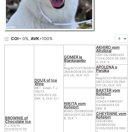
COI
= 0%,
AVK
=100%
AKHIRO vom
Altvilstal
VDH 04/148R0453
GOMER la
17/04/2004 DS DKK:
Blankpapilio
A, DLK: 0
Z
APOLENA u
Reg/ACO/2179/08/10
Panáka
28/09/2008 DS DKK:
N
0/0 (A), DLK: 0/0
Reg/ACO/1161/02/05
DOUX of Ice
08/12/2002 DS DKK:
Wine
0/0 (A), DLK: 0/0
MET. Svajci. F.J.
BAXTER vom
192/13
Kofelort
01/05/2013 DS
SHSB
DKK: A, DLK: 0/1
VDH04/148R0537
NIKITA vom
03/09/2004 DS
Kofelort
DKK: B
BVWS 2005R00050
CHEYENNE vom
26/02/2011 DS DKK:
Kofelort
BROWNIE of
B, DLK: 1
Chocolate Ice
VDH/BVWS
2005R00050
F.J.105/15
01/05/2005 DS DKK:
10/09/2015 DS
A