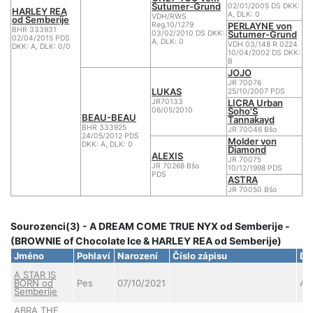
Sutumer-Grund
02/01/2005 DS DKK:
HARLEY REA
A, DLK: 0
VDH/RWS
od Semberije
PERLAYNE von
Reg.10/1279
BHR 333931
Sutumer-Grund
03/02/2010 DS DKK:
02/04/2015 PDS
A, DLK: 0
VDH 03/148 R 0224
DKK: A, DLK: 0/0
10/04/2002 DS DKK:
B
JOJO
JR 70076
LUKAS
25/10/2007 PDS
LICRA Urban
JR70133
Soho'S
06/05/2010
BEAU-BEAU
Tannakayd
BHR 333925
JR 70046 Bšo
24/05/2012 PDS
Molder von
DKK: A, DLK: 0
Diamond
ALEXIS
JR 70075
JR 70268 Bšo
10/12/1998 PDS
PDS
ASTRA
JR 70050 Bšo
Sourozenci(3) - A DREAM COME TRUE NYX od Semberije -
(BROWNIE of Chocolate Ice & HARLEY REA od Semberije)
Jméno
Pohlaví
Narození
Číslo zápisu
DK
A STAR IS
BORN od
Pes
07/10/2021
A
Semberije
ABRA THE