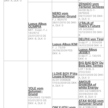
DKK: A, DLK: 0
ZENADO vom
Terlüner Schloss
NHSB Bij G-1-
NERO vom
2679206
Sutumer-Grund
09/11/2007 DS DKK:
A, DLK: 0
F.J. 95/H/10
U'RAJA of
28/01/2010 DS DKK:
Lupus Albus
Haely's Future
A, DLK: 0
OLIMPIA
VR 2430942
MET. Svajci. F.J.
12/12/2002 DS DKK:
144/R/12
B
23/01/2012 DS
DELPHI von Tirol
DKK: B, DLK: 0
Svájci F. J. 51/H/09
Lupus Albus KIM
14/03/2008 DKK: A
F. J. 73/09
Lupus Albus
24/06/2009 PDS
JESSEY
DKK: A
Svájci F. J. 130/05
DKK: A
BIG BAD BOY Du
Bois Des Ternes
LOF 1 B.BL.S.
2103/343
I LOVE BOY P'tits
03/01/2006 DS DKK:
Loups d'Amour
A, DLK: 0
ALSH 0065628
AMOUR
17/03/2009 DS DKK:
SHAKIRA of
A, DLK: 0
white Energy
YOLE vom
Sutumer-
VDH 04/148R0975
Grund
30/06/2004 DS
DKK: B, DLK: 0
VDH/RWS 13/1935
ATAX-BOSS vom
03/01/2013 DS
Sutumer-Grund
DKK: A, DLK: 0
ONLY-YOU vom
SE 47398/2010