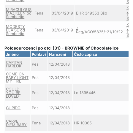
Sch
KO
MIRACULOUS
vo
MAZIKEEN od
Fena
03/04/2019
BHR 349353 Bšo
Ter
Semberije
Sch
KO
MODESTY
Z
vo
BLAISE od
Fena
03/04/2019
Reg/ACO/5835/-21/19/22
Ter
Semberije
Sch
Polosourozenci po otci (31) - BROWNIE of Chocolate Ice
Jméno
Pohlaví
Narození
Číslo zápisu
M
S
CAPITAN
Pes
12/04/2018
S
HARLOK
L
COME ON
S
BABY LIGHT
Pes
12/04/2018
S
MY FIRE
L
COULD
S
YOU BE
Pes
12/04/2018
Lo 1895446
S
LOVED
L
S
CUPIDO
Pes
12/04/2018
S
L
S
CARPE
Fena
12/04/2018
HR 10365
S
DIEM BABY
L