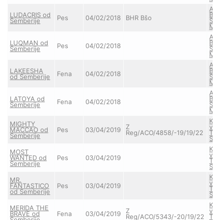
AR
LUDACRIS od
Bo
Pes
04/02/2018
BHR Bšo
Semberije
Sta
Mo
AR
LUQMAN od
Bo
Pes
04/02/2018
Semberije
Sta
Mo
AR
LAKEESHA
Bo
Fena
04/02/2018
od Semberije
Sta
Mo
AR
LATOYA od
Bo
Fena
04/02/2018
Semberije
Sta
Mo
KO
MIGHTY
Z
vo
MACCAO od
Pes
03/04/2019
Reg/ACO/4858/-19/19/22
Ter
Semberije
Sch
KO
MOST
vo
WANTED od
Pes
03/04/2019
Ter
Semberije
Sch
KO
MR.
vo
FANTASTICO
Pes
03/04/2019
Ter
od Semberije
Sch
KO
MERIDA THE
Z
vo
BRAVE od
Fena
03/04/2019
Reg/ACO/5343/-20/19/22
Ter
Semberije