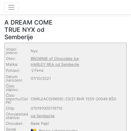
A DREAM COME
TRUE NYX od
Semberije
Volací
Nyx
jméno:
Otec:
BROWNIE of Chocolate Ice
Matka:
HARLEY REA od Semberije
Fena
Pohlaví:
Datum
07/10/2021
narození:
Číslo
zápisu:
Číslo
importu/Cizí
CMKU/ACO/6656/-23/21 BHR 1555-20049 BŠO
PK:
Chip:
070191000119710
Chovatelská
od Semberije
stanice:
Chovatel:
Rade Pajić
Země
Bosna a Hercegovina