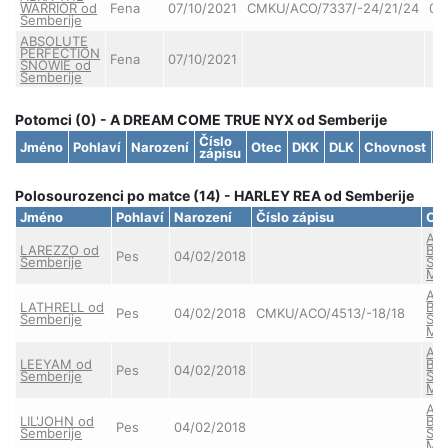
WARRIOR od
Fena
07/10/2021
CMKU/ACO/7337/-24/21/24
0/
Semberije
ABSOLUTE
PERFECTION
Fena
07/10/2021
SNOWIE od
Semberije
Potomci (0) - A DREAM COME TRUE NYX od Semberije
Číslo
Jméno
Pohlaví
Narození
Otec
DKK
DLK
Chovnost
S
zápisu
Polosourozenci po matce (14) - HARLEY REA od Semberije
Jméno
Pohlaví
Narození
Číslo zápisu
Ot
AR
LAREZZO od
Bo
Pes
04/02/2018
Semberije
Sta
Mo
AR
LATHRELL od
Bo
Pes
04/02/2018
CMKU/ACO/4513/-18/18
Semberije
Sta
Mo
AR
LEEYAM od
Bo
Pes
04/02/2018
Semberije
Sta
Mo
AR
LIL'JOHN od
Bo
Pes
04/02/2018
Semberije
Sta
Mo