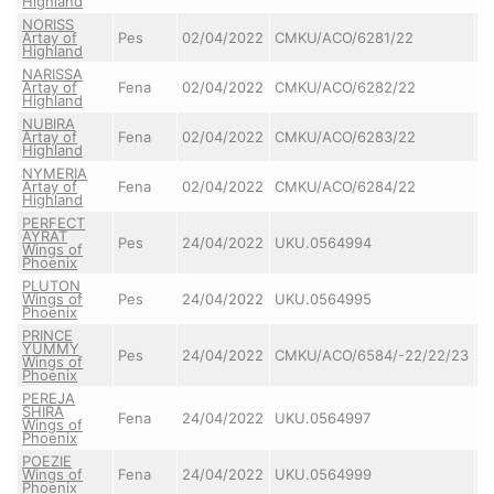
Highland
Y
NORISS
B
Artay of
Pes
02/04/2022
CMKU/ACO/6281/22
Ki
Highland
Y
NARISSA
B
Artay of
Fena
02/04/2022
CMKU/ACO/6282/22
Ki
Highland
Y
NUBIRA
B
Artay of
Fena
02/04/2022
CMKU/ACO/6283/22
Ki
Highland
Y
NYMERIA
B
Artay of
Fena
02/04/2022
CMKU/ACO/6284/22
Ki
Highland
Y
PERFECT
AYRAT
U
Pes
24/04/2022
UKU.0564994
Wings of
Bl
Phoenix
PLUTON
U
Wings of
Pes
24/04/2022
UKU.0564995
Bl
Phoenix
PRINCE
YUMMY
U
Pes
24/04/2022
CMKU/ACO/6584/-22/22/23
Wings of
Bl
Phoenix
PEREJA
SHIRA
U
Fena
24/04/2022
UKU.0564997
Wings of
Bl
Phoenix
POEZIE
U
Wings of
Fena
24/04/2022
UKU.0564999
Bl
Phoenix