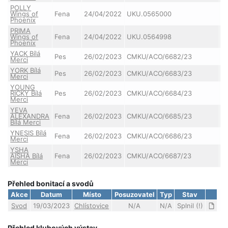
POLLY
U
Wings of
Fena
24/04/2022
UKU.0565000
Bl
Phoenix
PRIMA
U
Wings of
Fena
24/04/2022
UKU.0564998
Bl
Phoenix
YACK Bílá
G
Pes
26/02/2023
CMKU/ACO/6682/23
Merci
Bí
YORK Bílá
G
Pes
26/02/2023
CMKU/ACO/6683/23
Merci
Bí
YOUNG
G
RICKY Bílá
Pes
26/02/2023
CMKU/ACO/6684/23
Bí
Merci
YEVA
G
ALEXANDRA
Fena
26/02/2023
CMKU/ACO/6685/23
Bí
Bílá Merci
YNESIS Bílá
G
Fena
26/02/2023
CMKU/ACO/6686/23
Merci
Bí
YSHA
G
AISHA Bílá
Fena
26/02/2023
CMKU/ACO/6687/23
Bí
Merci
Přehled bonitací a svodů
Akce
Datum
Místo
Posuzovatel
Typ
Stav
Svod
19/03/2023
Chlístovice
N/A
N/A
Splnil (!)
Přehled klubových výstav