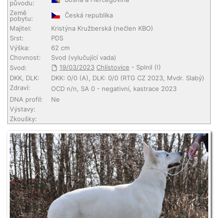
původu:
Země
Česká republika
pobytu:
Majitel:
Kristýna Kružberská
(nečlen KBO)
Srst:
PDS
Výška:
62 cm
Chovnost:
Svod (vylučující vada)
19/03/2023
Chlístovice
- Splnil (!)
Svod:
DKK, DLK:
DKK: 0/0 (A), DLK: 0/0 (RTG CZ 2023, Mvdr. Slabý)
Zdraví:
OCD n/n, SA 0 - negativní, kastrace 2023
DNA profil:
Ne
Výstavy:
Zkoušky: