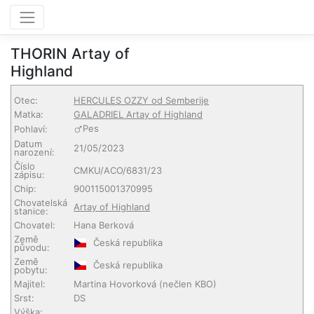
THORIN Artay of
Highland
Otec:
HERCULES OZZY od Semberije
Matka:
GALADRIEL Artay of Highland
Pes
Pohlaví:
Datum
21/05/2023
narození:
Číslo
CMKU/ACO/6831/23
zápisu:
Chip:
900115001370995
Chovatelská
Artay of Highland
stanice:
Chovatel:
Hana Berková
Země
Česká republika
původu:
Země
Česká republika
pobytu:
Majitel:
Martina Hovorková
(nečlen KBO)
Srst:
DS
Výška: