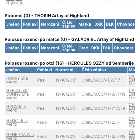
Highland
Potomci (0) - THORIN Artay of Highland
Číslo
Jméno
Pohlaví
Narození
Matka
DKK
DLK
Chovnost
zápisu
Polosourozenci po matce (0) - GALADRIEL Artay of Highland
Číslo
Jméno
Pohlaví
Narození
Otec
DKK
DLK
Chovnost
S
zápisu
Polosourozenci po otci (16) - HERCULES OZZY od Semberije
Jméno
Pohlaví
Narození
Číslo zápisu
Matk
CAR
HARRY Bílá
Pes
19/10/2017
CMKU/ACO/4169/17
Bílá
Merci
Merci
HERCULES
CAR
SONNY Bílá
Pes
19/10/2017
CMKU/ACO/4170/17/19
Bílá
Merci
Merci
CAR
HYRO Bílá
Pes
19/10/2017
CMKU/ACO/4171/17/19
Bílá
Merci
Merci
CAR
HELEN Bílá
Fena
19/10/2017
CMKU/ACO/4172/17
Bílá
Merci
Merci
CAR
HENRIETA Bílá
Fena
19/10/2017
CMKU/ACO/4173/17/19
Bílá
Merci
Merci