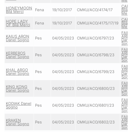
CAR
HONEYMOON
Fena
19/10/2017
CMKU/ACO/4174/17
Bílá
Bílá Merci
Merci
CAR
HOPE LADY
Fena
19/10/2017
CMKU/ACO/4175/17/19
Bílá
OF Bílá Merci
Merci
FAIR
KAIUS ARON
AREZ
Pes
04/05/2023
CMKU/ACO/6797/23
Danel Sogno
Danel
Sogn
FAIR
KERBEROS
AREZ
Pes
04/05/2023
CMKU/ACO/6798/23
Danel Sogno
Danel
Sogn
FAIR
KHAL ARGO
AREZ
Pes
04/05/2023
CMKU/ACO/6799/23
Danel Sogno
Danel
Sogn
FAIR
KING KONG
AREZ
Pes
04/05/2023
CMKU/ACO/6800/23
Danel Sogno
Danel
Sogn
FAIR
KODIAK Danel
AREZ
Pes
04/05/2023
CMKU/ACO/6801/23
Sogno
Danel
Sogn
FAIR
KRAKEN
AREZ
Pes
04/05/2023
CMKU/ACO/6802/23
Danel Sogno
Danel
Sogn