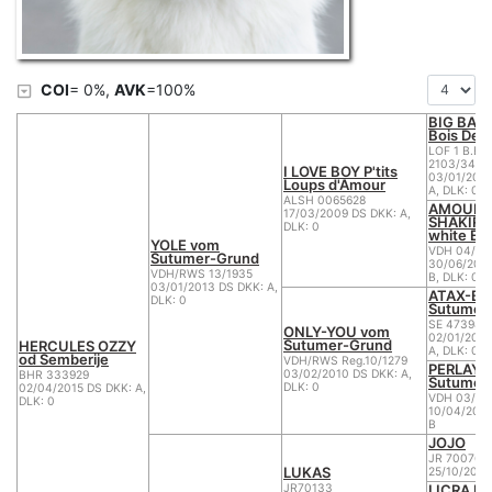
COI
= 0%,
AVK
=100%
BIG BAD
Bois Des
LOF 1 B.BL.
2103/343
I LOVE BOY P'tits
03/01/2006
Loups d'Amour
A, DLK: 0
ALSH 0065628
AMOUR
17/03/2009 DS DKK: A,
SHAKIRA
DLK: 0
white En
YOLE vom
VDH 04/14
Sutumer-Grund
30/06/200
VDH/RWS 13/1935
B, DLK: 0
03/01/2013 DS DKK: A,
ATAX-BO
DLK: 0
Sutumer
SE 47398/
ONLY-YOU vom
02/01/2005
Sutumer-Grund
HERCULES OZZY
A, DLK: 0
od Semberije
VDH/RWS Reg.10/1279
PERLAYN
03/02/2010 DS DKK: A,
BHR 333929
Sutumer
DLK: 0
02/04/2015 DS DKK: A,
VDH 03/14
DLK: 0
10/04/2002
B
JOJO
JR 70076
LUKAS
25/10/200
LICRA Ur
JR70133