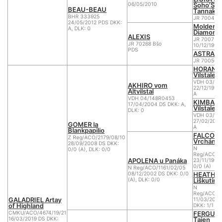
Soho'S
06/05/2010
BEAU-BEAU
Tannaka
BHR 333925
JR 70046 
24/05/2012 PDS DKK:
Molder v
A, DLK: 0
Diamond
ALEXIS
JR 70075
JR 70268 Bšo
10/12/1998
PDS
ASTRA
JR 70050 
HORANT
Vilstaler
VDH 03/14
AKHIRO vom
22/12/1999
Altvilstal
A
VDH 04/148R0453
KIMBA v
17/04/2004 DS DKK: A,
Vilstaler
DLK: 0
VDH 03/14
27/02/2001
GOMER la
A
Blankpapilio
FALCO z
Z Reg/ACO/2179/08/10
Vrcháno
28/09/2008 DS DKK:
N
0/0 (A), DLK: 0/0
Reg/ACO/4
APOLENA u Panáka
23/11/1997
0/0 (A)
N Reg/ACO/1161/02/05
HEATHY 
08/12/2002 DS DKK: 0/0
Liškutínk
(A), DLK: 0/0
N
Reg/ACO/7
GALADRIEL Artay
11/03/200
of Highland
DKK: 1/1 (B
FERGUS
CMKU/ACO/4674/19/21
Taien
16/03/2019 DS DKK: