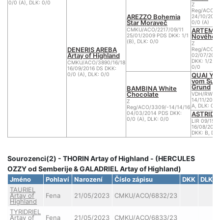
0/0 (A), DLK: 0/0
Z
Reg/ACO/1
AREZZO Bohemia
24/10/2003
Star Moraveč
0/0 (A)
ARTEMIS
CMKU/ACO/2217/09/11
Nového M
25/01/2009 PDS DKK: 1/1
(B), DLK: 0/0
Z
DENERIS AREBA
Reg/ACO/1
Artay of Highland
02/07/200
DKK: 1/2 (C
CMKU/ACO/3890/16/18
0/0
16/09/2016 DS DKK:
QUAI Y
0/0 (A), DLK: 0/0
vom Sut
Grund
BAMBINA White
Chocolate
VDH/RWSR 
14/11/2010
Z
A, DLK: 0
Reg/ACO/3309/-14/14/16
ASTRID
04/03/2014 PDS DKK:
0/0 (A), DLK: 0/0
LIR 09/153
16/08/200
DKK: B, DLK
Sourozenci(2) - THORIN Artay of Highland - (HERCULES
OZZY od Semberije & GALADRIEL Artay of Highland)
Jméno
Pohlaví
Narození
Číslo zápisu
DKK
DLK
TAURIEL
Artay of
Fena
21/05/2023
CMKU/ACO/6832/23
Highland
TYRIDRIEL
Artay of
Fena
21/05/2023
CMKU/ACO/6833/23