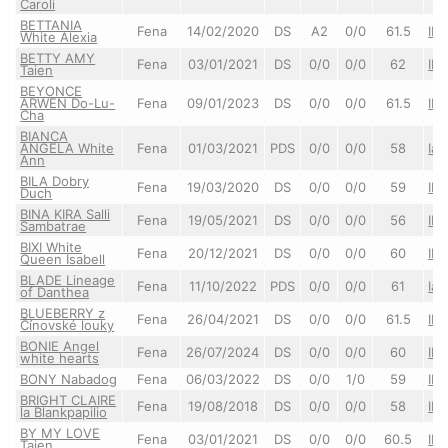
Caroli
BETTANIA
Fena
14/02/2020
DS
A2
0/0
61.5
IIa
White Alexia
BETTY AMY
Fena
03/01/2021
DS
0/0
0/0
62
IIe
Taien
BEYONCE
ARWEN Do-Lu-
Fena
09/01/2023
DS
0/0
0/0
61.5
IIa
Cha
BIANCA
ANGELA White
Fena
01/03/2021
PDS
0/0
0/0
58
Ia/
Ann
BILA Dobry
Fena
19/03/2020
DS
0/0
0/0
59
IIe
Duch
BINA KIRA Salli
Fena
19/05/2021
DS
0/0
0/0
56
IIa
Sambatrae
BIXI White
Fena
20/12/2021
DS
0/0
0/0
60
IIa
Queen Isabell
BLADE Lineage
Fena
11/10/2022
PDS
0/0
0/0
61
Ia/
of Danthea
BLUEBERRY z
Fena
26/04/2021
DS
0/0
0/0
61.5
IIe
Čínovské louky
BONIE Angel
Fena
26/07/2024
DS
0/0
0/0
60
II
white hearts
BONY Nabadog
Fena
06/03/2022
DS
0/0
1/0
59
IIa
BRIGHT CLAIRE
Fena
19/08/2018
DS
0/0
0/0
58
IIe
la Blankpapilio
BY MY LOVE
Fena
03/01/2021
DS
0/0
0/0
60.5
IIa
Taien