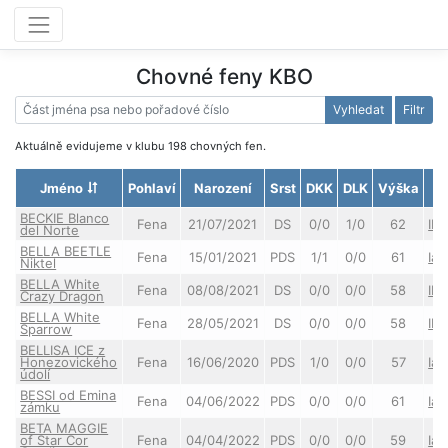
Chovné feny KBO
Vyhledat
Filtr
Aktuálně evidujeme v klubu 198 chovných fen.
Jméno
Pohlaví
Narození
Srst
DKK
DLK
Výška
BECKIE Blanco
Fena
21/07/2021
DS
0/0
1/0
62
IIa
del Norte
BELLA BEETLE
Fena
15/01/2021
PDS
1/1
0/0
61
Ia/
Niktel
BELLA White
Fena
08/08/2021
DS
0/0
0/0
58
IIa
Crazy Dragon
BELLA White
Fena
28/05/2021
DS
0/0
0/0
58
IIa
Sparrow
BELLISA ICE z
Honezovického
Fena
16/06/2020
PDS
1/0
0/0
57
Ia/
údolí
BESSI od Emina
Fena
04/06/2022
PDS
0/0
0/0
61
Ia
zámku
BETA MAGGIE
of Star Cor
Fena
04/04/2022
PDS
0/0
0/0
59
Ia/