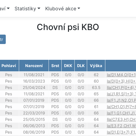
aví
Statistiky
Klubové akce
Chovní psi KBO
ltr
Pohlaví
Narození
Srst
DKK
DLK
Výška
Pes
11/08/2021
PDS
0/0
0/0
62
Ia/D1,M4,O(0+1
Pes
16/03/2023
PDS
0/0
0/0
60
Ia/D(0+3),H(0+
Pes
25/04/2024
DS
0/0
0/0
63.5
IIa/CH1,P(0+4),
Pes
11/08/2021
PDS
0/0
0/0
65
Ia/J1,R1,S(1+3),
Pes
07/01/2019
PDS
0/0
0/0
66
Ia/F1,J1,N2,O1,P
Pes
07/01/2019
PDS
0/0
0/0
61
Ia/CH1,O1,P(7+8
Pes
22/03/2019
PDS
0/0
0/0
66
Ia/F1,G1,CH1,J1
Pes
25/05/2015
DS
0/0
0/0
64
IIa/C7,E3,H1,C
Pes
06/06/2013
PDS
0/0
0/0
64
Ia/E3,F2,CH1,W
Pes
08/06/2019
PDS
0/0
0/0
64
Ia/D1,E(3+7),F1