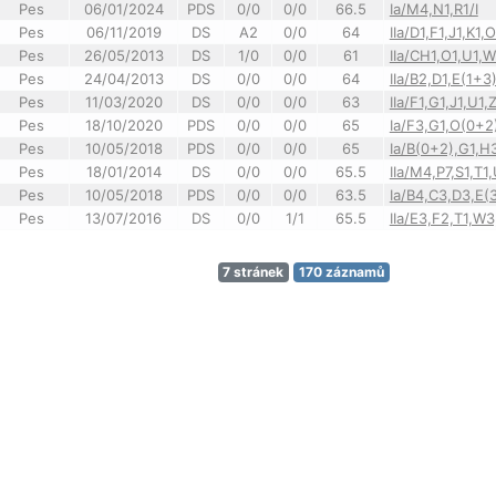
Pes
06/01/2024
PDS
0/0
0/0
66.5
Ia/M4,N1,R1/I
Pes
06/11/2019
DS
A2
0/0
64
IIa/D1,F1,J1,K1,
Pes
26/05/2013
DS
1/0
0/0
61
IIa/CH1,O1,U1,W
Pes
24/04/2013
DS
0/0
0/0
64
IIa/B2,D1,E(1+
Pes
11/03/2020
DS
0/0
0/0
63
IIa/F1,G1,J1,U1,Z
Pes
18/10/2020
PDS
0/0
0/0
65
Ia/F3,G1,O(0+2),
Pes
10/05/2018
PDS
0/0
0/0
65
Ia/B(0+2),G1,H
Pes
18/01/2014
DS
0/0
0/0
65.5
IIa/M4,P7,S1,T1
Pes
10/05/2018
PDS
0/0
0/0
63.5
Ia/B4,C3,D3,E(
Pes
13/07/2016
DS
0/0
1/1
65.5
IIa/E3,F2,T1,W3
7 stránek
170 záznamů