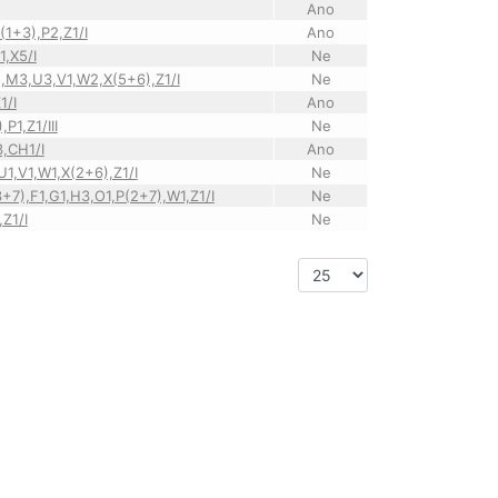
Ano
O(1+3),P2,Z1/I
Ano
1,X5/I
Ne
3),M3,U3,V1,W2,X(5+6),Z1/I
Ne
1/I
Ano
P1,Z1/III
Ne
3,CH1/I
Ano
,U1,V1,W1,X(2+6),Z1/I
Ne
3+7),F1,G1,H3,O1,P(2+7),W1,Z1/I
Ne
,Z1/I
Ne