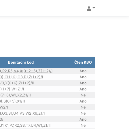
Bonitační kód
Člen KBO
),P2,R5,V4,X(0+2+6),Z(1+2)/I
Ano
3),CH1,K1,O3,P1,Z(1+2)/I
Ano
V3,X(0+6),Z(1+2)/II
Ano
T(1+7),W1,Z1/I
Ano
(7+8),W1,X2,Z1/III
Ne
),S(0+5),X1/III
Ano
,W2/I
Ne
H1,O3,S1,U4,V3,W2,X6,Z1/I
Ne
3/I
Ano
,J1,K1,P7,R2,S3,T7,U4,W1,Z1/II
Ne