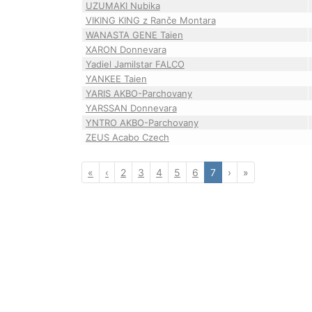
UZUMAKI Nubika
VIKING KING z Ranče Montara
WANASTA GENE Taien
XARON Donnevara
Yadiel Jamilstar FALCO
YANKEE Taien
YARIS AKBO-Parchovany
YARSSAN Donnevara
YNTRO AKBO-Parchovany
ZEUS Acabo Czech
First
Previous
Next
Last
«
‹
2
3
4
5
6
7
›
»