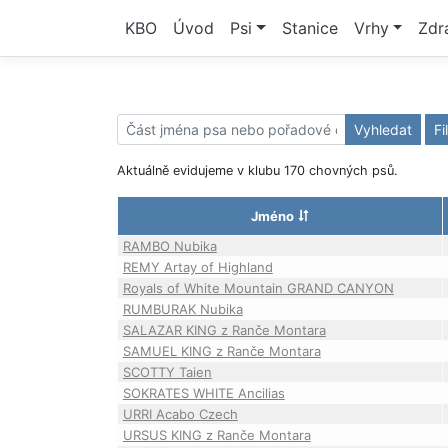
KBO
Úvod
Psi
Stanice
Vrhy
Zdr
Vyhledat
Fi
Aktuálně evidujeme v klubu 170 chovných psů.
Jméno
RAMBO Nubika
REMY Artay of Highland
Royals of White Mountain GRAND CANYON
RUMBURAK Nubika
SALAZAR KING z Ranče Montara
SAMUEL KING z Ranče Montara
SCOTTY Taien
SOKRATES WHITE Ancilias
URRI Acabo Czech
URSUS KING z Ranče Montara