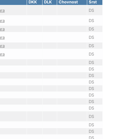
DKK
DLK
Chovnost
Srst
ara
DS
ara
DS
ara
DS
ara
DS
ara
DS
ara
DS
DS
DS
DS
DS
DS
DS
DS
DS
DS
DS
DS
DS