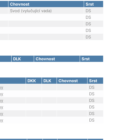
Chovnost
Srst
Svod (vylučující vada)
DS
DS
DS
DS
DS
DLK
Chovnost
Srst
DKK
DLK
Chovnost
Srst
ny
DS
ny
DS
ny
DS
ny
DS
ny
DS
ny
DS