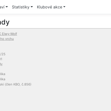
aví
Statistiky
Klubové akce
ady
 Eiwy-Wolf
ho vrchu
/25
01
dy
lika
lika
ski
(člen KBO, č.856)