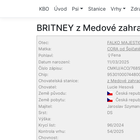
KBO
Úvod
Psi
Stanice
Vrhy
Zdr
BRITNEY z Medové zahr
Otec:
FALKO MAJESTIC
Matka:
CORA od Špičaté
Fena
Pohlaví:
Datum narození:
11/03/2025
Číslo zápisu:
CMKU/ACO/7685
Chip:
9530100074480
Chovatelská stanice:
z Medové zahra
Chovatel:
Lucie Hesová
Země původu:
Česká repub
Země pobytu:
Česká repub
Majitel:
Jaroslav Szyman
Srst:
DS
Výška:
Krycí list:
96/2024
Kontrola vrhu:
54/2025
Chovnost: