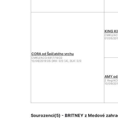
KING KI
CMKU/ACO
01/05/201
CORA od Špičatého vrchu
CMKU/ACO/4817/19/22
10/06/2019 DS DKK: 0/0 (A), DLK: 0/0
AMY od 
Z Reg/AC
10/09/201
Sourozenci(5) - BRITNEY z Medové zahra