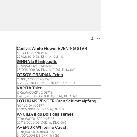
Caely's White Flower EVENING STAR
NHSB G-2-2783282
20/02/2010 DS DKK: A, DLK: 0
GINNA la Blankpapilio
Z Reg/ACO/2181/08/12
28/09/2008 DS DKK: 0/0 (A), DLK: 0/0
OTSO'S OBSIDIAN Taien
CMKU/ACO/2526/10/12
18/08/2010 DS DKK: 0/0 (A), DLK: 0/0
KARITA Taien
Z Reg/ACO/2102/08/12
12/05/2008 PDS DKK: 0/0 (A), DLK: 0/0
LOTHIANS VENCER Kann Schimmelpfeng
RGRJC 04/00577
23/07/2004 DS DKK: A, DLK: 0
ANCILIA II du Bois des Ternes
Z Reg/ACO/1820/-06/05
20/12/2005 DS DKK: A, DLK: 0/0
AHEPJUK Whiteline Czech
Z Reg/ACO/1405/04/06
31/05/2004 DS DKK: 1/1 (B)