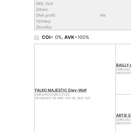
DKK, DLK:
Zdraví:
DNA profil:
Ne
Výstavy:
Zkoušky:
COI
= 0%,
AVK
=100%
BAILLY
CMKU/ACO
06/05/201
FALKO MAJESTIC Eiwy-Wolf
CMKU/ACO/5907/21/23
25/08/2021 DS DKK: 0/0 (A), DLK: 0/0
ARTIE S
CMKU/ACO
26/02/201