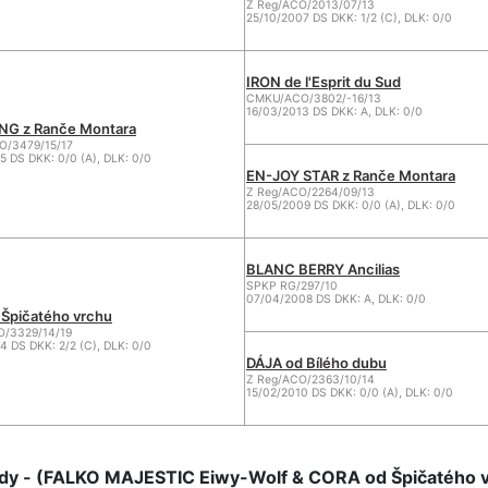
Z Reg/ACO/2013/07/13
25/10/2007 DS DKK: 1/2 (C), DLK: 0/0
IRON de l'Esprit du Sud
CMKU/ACO/3802/-16/13
16/03/2013 DS DKK: A, DLK: 0/0
NG z Ranče Montara
/3479/15/17
5 DS DKK: 0/0 (A), DLK: 0/0
EN-JOY STAR z Ranče Montara
Z Reg/ACO/2264/09/13
28/05/2009 DS DKK: 0/0 (A), DLK: 0/0
BLANC BERRY Ancilias
SPKP RG/297/10
07/04/2008 DS DKK: A, DLK: 0/0
Špičatého vrchu
O/3329/14/19
4 DS DKK: 2/2 (C), DLK: 0/0
DÁJA od Bílého dubu
Z Reg/ACO/2363/10/14
15/02/2010 DS DKK: 0/0 (A), DLK: 0/0
dy - (FALKO MAJESTIC Eiwy-Wolf & CORA od Špičatého 