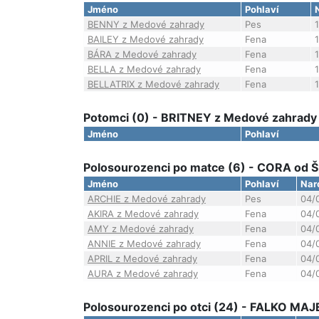
Jméno
Pohlaví
BENNY z Medové zahrady
Pes
BAILEY z Medové zahrady
Fena
BÁRA z Medové zahrady
Fena
BELLA z Medové zahrady
Fena
BELLATRIX z Medové zahrady
Fena
Potomci (0) - BRITNEY z Medové zahrady
Jméno
Pohlaví
Polosourozenci po matce (6) - CORA od Š
Jméno
Pohlaví
Nar
ARCHIE z Medové zahrady
Pes
04/
AKIRA z Medové zahrady
Fena
04/
AMY z Medové zahrady
Fena
04/
ANNIE z Medové zahrady
Fena
04/
APRIL z Medové zahrady
Fena
04/
AURA z Medové zahrady
Fena
04/
Polosourozenci po otci (24) - FALKO MAJ