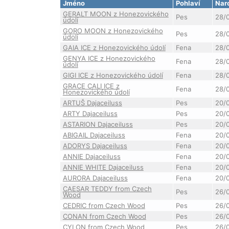
Jméno
Pohlaví
Nar
GERALT MOON z Honezovického
Pes
28/
údolí
GORO MOON z Honezovického
Pes
28/
údolí
GAIA ICE z Honezovického údolí
Fena
28/
GENYA ICE z Honezovického
Fena
28/
údolí
GIGI ICE z Honezovického údolí
Fena
28/
GRACE CALI ICE z
Fena
28/
Honezovického údolí
ARTUŠ Dajaceiluss
Pes
20/
ARTY Dajaceiluss
Pes
20/
ASTARION Dajaceiluss
Pes
20/
ABIGAIL Dajaceiluss
Fena
20/
ADORYS Dajaceiluss
Fena
20/
ANNIE Dajaceiluss
Fena
20/
ANNIE WHITE Dajaceiluss
Fena
20/
AURORA Dajaceiluss
Fena
20/
CAESAR TEDDY from Czech
Pes
26/
Wood
CEDRIC from Czech Wood
Pes
26/
CONAN from Czech Wood
Pes
26/
CYLON from Czech Wood
Pes
26/