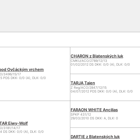
CHARON z Blatenských luk
CMKU/ACO/2789/12/13
01/02/2012 DS DKK: 0/0 (A), DLK: 0/0
 pod Ovčáckým vrchem
/3496/15/17
5 PDS DKK: 0/0 (A), DLK: 0/0
TARJA Taien
Z Reg/ACO/2847/12/15
04/07/2012 PDS DKK: 0/0 (A), DLK: 0/0
FARAON WHITE Ancilias
SPKP 431/12
29/03/2010 DS DKK: A, DLK: 0
TAR Eiwy-Wolf
/3181/14/17
4 DS DKK: 0/0 (A), DLK: 0/0
DARTIE z Blatenských luk