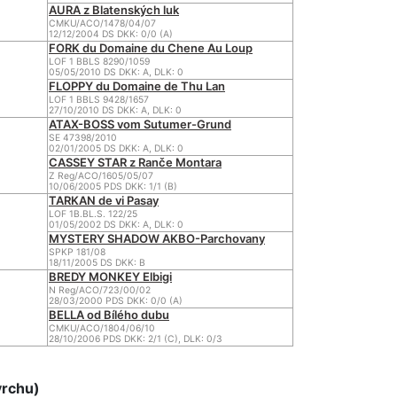
AURA z Blatenských luk
CMKU/ACO/1478/04/07
12/12/2004 DS DKK: 0/0 (A)
FORK du Domaine du Chene Au Loup
LOF 1 BBLS 8290/1059
05/05/2010 DS DKK: A, DLK: 0
FLOPPY du Domaine de Thu Lan
LOF 1 BBLS 9428/1657
27/10/2010 DS DKK: A, DLK: 0
ATAX-BOSS vom Sutumer-Grund
SE 47398/2010
02/01/2005 DS DKK: A, DLK: 0
CASSEY STAR z Ranče Montara
Z Reg/ACO/1605/05/07
10/06/2005 PDS DKK: 1/1 (B)
TARKAN de vi Pasay
LOF 1B.BL.S. 122/25
01/05/2002 DS DKK: A, DLK: 0
MYSTERY SHADOW AKBO-Parchovany
SPKP 181/08
18/11/2005 DS DKK: B
BREDY MONKEY Elbigi
N Reg/ACO/723/00/02
28/03/2000 PDS DKK: 0/0 (A)
BELLA od Bílého dubu
CMKU/ACO/1804/06/10
28/10/2006 PDS DKK: 2/1 (C), DLK: 0/3
vrchu)