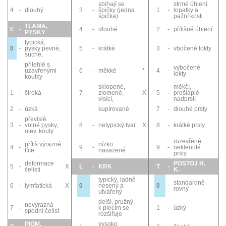
sbíhají se
strmé úhlení
4
-
dlouhý
3
-
špičky (jedna
1
-
lopatky a
špička)
pažní kosti
TLAMA,
E
-
4
-
dlouhé
2
-
přílišné úhlení
PYSKY
typická,
0
-
pysky pevné,
5
-
krátké
3
-
vbočené lokty
suché,
přilehlé s
vybočené
uzavřenými
6
-
měkké
*
4
-
lokty
koutky
sklopené,
měkčí,
1
-
široká
7
-
zlomené,
X
5
-
prošláplé
visící,
nadprstí
2
-
úzká
kupírované
7
-
dlouhé prsty
převislé
3
-
volné pysky,
8
-
netypický tvar
X
8
-
krátké prsty
otev. kouty
rozevřené
příliš výrazné
nízko
4
-
9
-
9
-
neklenuté
líce
nasazené
prsty
deformace
POSTOJ H.
5
-
X
L
-
KRK
T
-
čelisti
K.
typický, ladně
standardně
6
-
lymfatická
X
0
-
nesený a
0
-
rovný
utvářený
delší, pružný,
nevýrazná
7
-
k plecím se
1
-
úzký
spodní čelist
rozšiřuje
PIGM.
vysoko