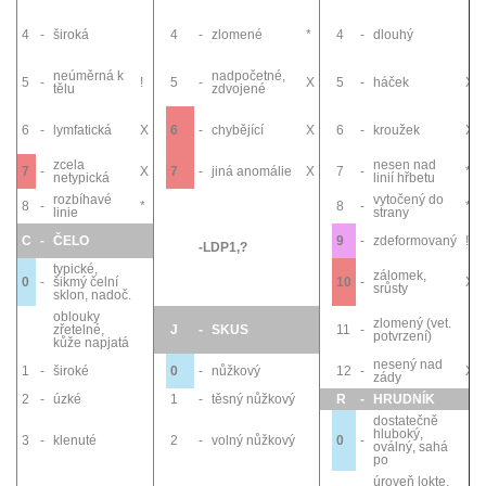
4
-
široká
4
-
zlomené
*
4
-
dlouhý
neúměrná k
nadpočetné,
5
-
!
5
-
X
5
-
háček
X
tělu
zdvojené
6
-
lymfatická
X
6
-
chybějící
X
6
-
kroužek
X
zcela
nesen nad
7
-
X
7
-
jiná anomálie
X
7
-
*
netypická
linií hřbetu
rozbíhavé
vytočený do
8
-
*
8
-
*
linie
strany
C
-
ČELO
9
-
zdeformovaný
!
-LDP1,?
typické,
zálomek,
0
-
šikmý čelní
10
-
X
srůsty
sklon, nadoč.
oblouky
zlomený (vet.
zřetelné,
J
-
SKUS
11
-
potvrzení)
kůže napjatá
nesený nad
1
-
široké
0
-
nůžkový
12
-
X
zády
2
-
úzké
1
-
těsný nůžkový
R
-
HRUDNÍK
dostatečně
hluboký,
3
-
klenuté
2
-
volný nůžkový
0
-
oválný, sahá
po
úroveň lokte,