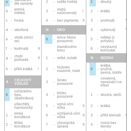
a
-
2
-
světle hnědý
1
-
dlouhý
dle varianty
jemná,
slabý,
b
-
3
-
!
2
-
krátký
měkká
načervenalý
c
-
hrubá
4
-
bez pigmentu
X
3
-
prohnutý
*
d
-
otevřená
H
-
OKO
4
-
vyklenutý
*
vlnitá (vlnící
lehce šikmo
měkký (v
e
-
0
-
5
-
se)
posazené,
pohybu)
mandlového
nevýrazný
f
-
kudrnatá
X
6
-
tvaru
kohoutek
chybí
g
-
X
1
-
velké, kulaté
N
-
BEDRA
podsada
krátká,
hluboko
h
-
příliš krátká
!
2
-
0
-
pružná,
vsazené, malé
pevná, dobře
osvalená,
CELKOVÝ
široko
A
-
3
-
navazující na
VZHLED
posazené
hřbet
ovčáckého
blízko
0
-
typu,
4
-
1
-
dlouhá, delší
posazené
obdélníkový
ušlechtilý,
volná oční
5
-
X
2
-
krátká
harmonický
víčka
lehká
vchlípená oční
1
-
6
-
X
3
-
příliš klenutá
!
konstituce
víčka
těžká
chirurgická
rovná bez
2
-
7
-
X
4
-
konstituce
úprava
klenby