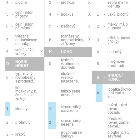
4
-
ploché
3
-
předkus
X
žebra mírně
klenutá
čelní sklon
5
-
4
-
podkus
X
1
-
úzký, plochý
př.ostrý
čelní sklon
mělký, málo
6
-
5
-
klešťový
X
2
-
př. mírný
hluboký
výrazné
rozházený,
příliš hluboký
7
-
nadočnicové
6
-
nepravidelný,
X
3
-
(těžký)
oblouky
zkřížený
volná kůže,
8
-
X
K
-
UCHO
4
-
sudovitý
vrásky
typické,
NOSNÍ
nevýrazné
D
-
0
-
vzpřímené,
5
-
HŘBET
předhrudí
dopředu
typ., rovný,
otočené,
HRUDNÍ
0
-
rovnoběžný
vysoko
S
-
KONČ.
s prodlouž.
nasazené,
linií
lopatka šikmo
mozkovny, k
blízko sebe
0
-
uložená s
čenichu se
nesené
kostí
zužuje
pažní, loket
široce, šířeji
1
-
klenutý
1
-
rovně
nasazené
dozadu,
předloktí
široce, šířeji
2
-
prohnutý
2
-
rovné, záprstí
nesené
pevné,
(rozbíhají se
dlouhé, prsty
3
-
krátký
špičky)
sevřené