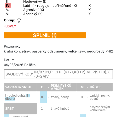
III.
Nedůvěřivý (!)
!
IV.
Labilní - reaguje nepřiměřeně (X)
X
V.
Agresivní (X)
X
VI.
Apatický (X)
X
Chrup:
-LDP1,?
SPLNIL (!)
Poznámky:
kratší končetiny, paspárky odstraněny, velké jizvy, nedorostlý PHI2
Datum:
09/08/2026 Polička
IIa/B7,D1,F1,CH1,I(6+7),K(1+2),M1,P(9+10),X
SVODOVÝ KÓD:
(0+2)/IV
PIGM. PYSKŮ
VARIANTA SRSTI
G
-
M
-
HŘBET
A VÍČEK
I - polodlouhá
;
II -
typický, rovný,
0
-
tmavý, černý
0
-
dlouhá
pevný
s vyznačeným
SRST
1
-
tmavě hnědý
kohoutkem
standardní