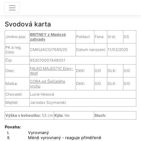
Svodová karta
BRITNEY z Medové
Jméno psa:
Pohlaví:
Fena
Srst:
DS
zahrady
PK a reg.
CMKU/ACO/7685/25
Datum narození:
11/03/2025
číslo:
Čip:
953010007448001
FALKO MAJESTIC Eiwy-
Otec:
DKK:
0/0
DLK:
0/0
Wolf
CORA od Špičatého
Matka:
DKK:
0/0
DLK:
0/0
vrchu
Chovatel:
Lucie Hesová
Majitel:
Jaroslav Szymanski
Výška v kohoutku:
53 cm
Kýla:
Ne
Sluch:
Povaha:
I.
Vyrovnaný
II.
Méně vyrovnaný - reaguje přiměřeně