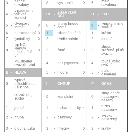
nedost.
málo
3
-
8
-
vystouplé
X
5
-
osvalený
osvalená
v nadměrné
ZBARVENÍ
4
-
výživné
CH
-
O
-
ZÁĎ
OČÍ
kondici
čtvercový
tmavě hnědé,
typická, mírně
5
-
X
0
-
0
-
formát
černé
svažitá
6
-
nestandardní
X
1
-
středně hnědé
1
-
krátká
7
-
lymfatický
X
2
-
světle hnědé
2
-
dlouhá
typ NO,
strmá,
klenutý
8
-
X
3
-
žluté
X
3
-
sražená, příliš
!
hřbet, příliš
svažitá
úhl.
PK, dlouhá
rovná, málo
4
-
bez pigmentu
X
4
-
svažující záď
svažitá
málo
B
-
HLAVA
5
-
modré
X
5
-
osvalená
typická,
0
-
ušlechtilá, od
I
-
CHRUP
P
-
OCAS
uší k nosu
silný, dobře
se zužující,
0
-
kompletní
0
-
nasazený i
suchá
nesený
nízko
1
-
jemná
1
-
disharmonický
*
1
-
nasazený
vysoko
2
-
hrubá
2
-
psinkový
2
-
nasazený
3
-
dlouhá, úzká
3
-
mléčný
X
3
-
krátký
!